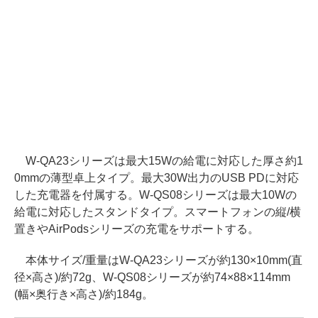
W-QA23シリーズは最大15Wの給電に対応した厚さ約1
0mmの薄型卓上タイプ。最大30W出力のUSB PDに対応
した充電器を付属する。W-QS08シリーズは最大10Wの
給電に対応したスタンドタイプ。スマートフォンの縦/横
置きやAirPodsシリーズの充電をサポートする。
本体サイズ/重量はW-QA23シリーズが約130×10mm(直
径×高さ)/約72g、W-QS08シリーズが約74×88×114mm
(幅×奥行き×高さ)/約184g。