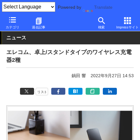
Powered by
Translate
PC Watch
半導体/周辺機器
アクセサリ
その他
カテゴリ
過去記事
検索
Impressサイト
ニュース
エレコム、卓上/スタンドタイプのワイヤレス充電
器2種
鍋田 響
2022年9月27日 14:53
リスト