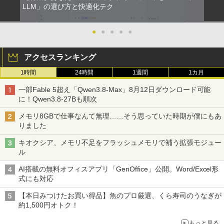
LLM」の選び方と快適化テク
●
●
●
●
●
アクセスランキング
1時間
24時間
1週間
1カ月
一部Fable 5超え「Qwen3.8-Max」8月12日ダウンロード可能
に！Qwen3.8-27Bも順次
メモリ8GBで仕事なんて無理……そう思っていた時期が僕にもあ
りました
キオクシア、メモリ不足をフラッシュメモリで補う拡張モジュー
ル
AI搭載の無料オフィスアプリ「GenOffice」公開。Word/Excel形
式にも対応
【本日みつけたお買い得品】魚のプロ厳選、くら寿司のうなぎが
約1,500円オトク！
もっと見る