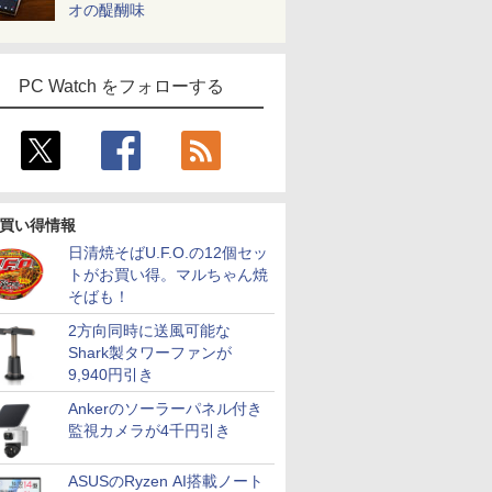
オの醍醐味
PC Watch をフォローする
買い得情報
日清焼そばU.F.O.の12個セッ
トがお買い得。マルちゃん焼
そばも！
2方向同時に送風可能な
Shark製タワーファンが
9,940円引き
Ankerのソーラーパネル付き
監視カメラが4千円引き
ASUSのRyzen AI搭載ノート