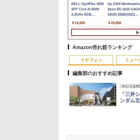
ビュー特典★保証
「新入荷」美品 ノート
【Windows11】【充実
DELL OptiPlex 3050
MS Office 2024 H&
hp Z420 Workstatio
6ヶ月＆高評価シ
パソコン ThinkPad X13
のインターフェース】
SFF Core i5-6500
搭載｜14型 WEBカ
Xeon E5-1620 3.6G
】Windows11
Gen 2超軽量高性能大容
TOSHIBA dynabook
3.2GHz 8GB
ラ 指紋認証 搭載モ
16GB 256B(SSD)
PC HP おまかせ
量 第11世代Corei5日本
B65 第8世代 Core i5
256GB(SSD)
｜中古 ノートパソコ
Quadro 4000 DVD+-
,999
￥36,599
￥20,000
￥14,500
￥29,800
￥24,900
代 Corei5 16Gメ
語キーボード13.3型
8250U/1.60GHz 8GB
HDMI/DisplayPort出力
Windows11 Office 
RW Windows7 Pro
ー 大容量SSD
FHD高解像度16GBメモ
SSD128GB M.2 スーパ
DVD+-RW Windows10
き｜Dell Latitude 5
64bit 難有 【中古】
osoft Office イン
リ 新品SSD256GB 超軽
ーマルチ Windows11
Pro 64bit 小難 【中
｜Core i5 第8世代 
【20260521】
1TB/Wi-
ール済 大画面 送
量 カメ
64bit WPSOffice 15.6
古】【20260508】
1.60GHz 4コア 8ス
 Officeインスト
ラ/HDMI/5GWIFI/Bluetooth
インチ HD カメラ テン
ッド メモリ 8GB SS
Amazon売れ筋ランキング
済【中古】
Office搭載 ノートパソ
キー 無線LAN 中古パ
256GB｜中古パソコ
10
10
1
1
2
2
コン 中古Windows11
ソコン ノートパソコン
中古ノートパソコン 
イヤフォン
ミュー
送料無料
PC Notebook
古PC ノートPC
編集部のおすすめ記事
やじうまPC 
「三井シ
US エイスース 液
ティストのための
MAXZEN モニター 27
おいしい！イラストレ
【中古美品】TF: I-O
[新品]からくりサーカ
NEC LCD-E233WM 
Talking Rock! (ト
ンダム立
ィスプレイ Eye
解剖学 ドローイン
インチ 144Hz WQHD
ッスン クレパスで描
DATA「LCD-
ス[文庫版](1-22巻 全
インチワイド LED液
ングロック) 2026年 
e ［23.8型 / フル
フォーム＆ポーズ [
FastIPS HDMI2.0
きました [ momo ]
MF224EDW」21.5型ワ
巻) 全巻セット
モニター 薄型 液晶
月号 [雑誌]
1920×1080) / ワイ
 Fox ]
DP1.4 sRGB100％ フ
イド液晶ディスプレ
スプレイ 非光沢 TN
,800
500
￥15,980
￥1,518
￥4,980
￥19,360
￥5,500
￥1,111
 VA249HG
リッカーレス ブルーラ
イ/LEDバックライ
ネル フルHD
Anker Soundcore
BRUCE WAYNE feat.
by Amazon 天然水
薬屋のひとりごと 17
Anker Soundcore
BRUCE WAYNE feat
【Amazon.co.jp限
異世界居酒屋「の
イトカット 非光沢
ト/Full
1920×1080 ディス
P40i オフホワイト
Flo Milli, ATL Jacob
ラベルレス 500ml
巻 (デジタル版ビッグ
P31i ブラック
Flo Milli, ATL Jacob
定】 い・ろ・は・す
ぶ」(22) (角川コミッ
Adaptive-Sync
HD/HDMI&VGA&DVI&
イポート DVI VGA
[Explicit]
×24本 富士山の天然
ガンガンコミックス)
[Explicit]
2L PET ラベルレス
クス・エース)
MJM27IC03-Q144 マク
スピーカー対応 液晶モ
VESA準拠 【中古】
￥5,990
￥4,990
水 バナジウム含有 水
×8本