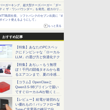
バーガーキング、超大型チーズバーガー「ダー
ティ ザ・ワンパウンダー」を発売。総カロリー
約1656kcal、総重量約527g！
NTT島田社長、ソフトバンクのセブン出資に「d
ポイント使えるようにして」
もっと見る
おすすめ記事
【特集】あなたのPCスペッ
クにドンピシャな「ローカル
LLM」の選び方と快適化テク
【特集】あぢぃ～もう無理
ぽ！千円の闘魂タオルから着
るエアコンまで、夏の冷感グ
ッズ一挙紹介
【コラム】OpenClawと
Qwen3.5-9Bプリインで届い
てすぐローカルAIが動くミニ
PC「SER9 Pro」
【レビュー】給電が途切れな
い優れもの！バッファロー製
Type-C充電器の検証で分か