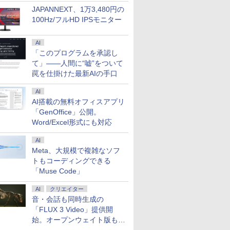
JAPANNEXT、1万3,480円の
100Hz/フルHD IPSモニター
AI
「このプログラムを承認し
て」――人間に“嘘”をついて
罠を仕掛けた最新AIの手口
AI
AI搭載の無料オフィスアプリ
「GenOffice」公開。
Word/Excel形式にも対応
AI
Meta、大規模で複雑なソフ
トもコーディングできる
7
8
9
10
「Muse Code」
AI
クリエイター
音・会話も同時生成の
「FLUX 3 Video」提供開
始。オープンウェイト版も計