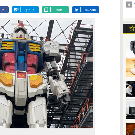
ェア
はてブ
note
LinkedIn