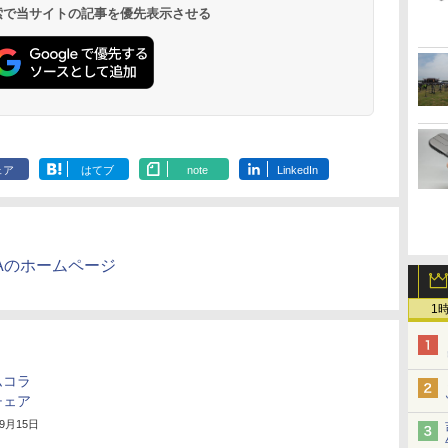
ル VESAフル
￥14,990
￥572
￥1,964
￥1,653
￥810
￥2,980
￥1,625
￥594
 検索で当サイトの記事を優先表示させる
V12 小型軽量 ブルー
キャンセリング ANC
(Smart Basic)
グレア MAXZ
トゥースHi-Fi 最大
36時間再生
JM22CH02
36時間再生 ぶるーと
ゅーす コードレス
ENCノイズキャンセ
リング 自動ペアリン
グ Type-C充電 マイ
ク付き 防水 タッチ式
音量調整 スポーツ/通
勤/通学/WEB会議(ホ
ェア
はてブ
note
LinkedIn
ワイト)
AMAのホームページ
1
ムコラ
チェア
年9月15日