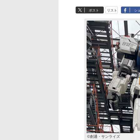
ポスト
リスト
シ
©創通・サンライズ