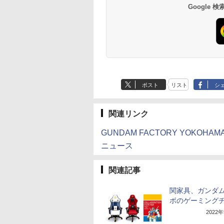
スゼン xp10n
ニター【3月間保証】
￥250
￥1,380
￥770
￥250
￥1,001
￥832
Google
ミネラルウォーター
ペットボトル 静岡県
産 500ミリリットル
(Smart Basic)
ポスト
リスト
シ
関連リンク
GUNDAM FACTORY YOKOH
ニュース
関連記事
関家具、ガンダ
ボのゲーミング
2022