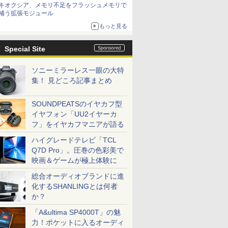
キオクシア、メモリ不足をフラッシュメモリで
は？
補う拡張モジュール
もっと見る
Special Site
ソニーミラーレス一眼の大特
集！ 見どころ記事まとめ
SOUNDPEATSのイヤカフ型
イヤフォン「UU2イヤーカ
フ」をイヤカフマニアが語る
ハイグレードテレビ「TCL
Q7D Pro」。圧巻の色彩美で
映画＆ゲームが極上体験に
総合オーディオブランドに進
化するSHANLINGとは何者
か？
「A&ultima SP4000T」の魅
力！ポケットに入るオーディ