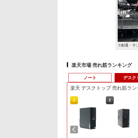
©創通・サ
楽天市場 売れ筋ランキング
ノート
デスク
楽天 デスクトップ 売れ筋ラン
10
1
1
2
2