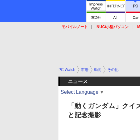
モバイルノート
NUC/小型パソコン
M
SSD
キーボード
マウス
PC Watch
市場
動向
その他
ニュース
Select Language
▼
「動くガンダム」クイ
と記念撮影