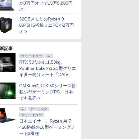
が3万円オフで15万9,800円
に
32GBメモリのRyzen 9
8945HS搭載ミニPCが2万円
オフ
新記事
クリエイター
AI
RTX 50なのに1.53kg、
Panther Lakeの15.3型クリエ
イター向けノート「DAIV
Z5」
GMKtecのRTX 50シリーズ搭
載小型ゲーミングPC、日本
でも発売へ
AI
ゲーミング
クリエイター
日本エイサー、Ryzen AI 7
450搭載の16型ゲーミングノ
ート3機種