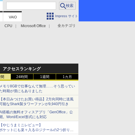
Impress サイト
全カテゴリ
CPU
Microsoft Office
アクセスランキング
時間
24時間
1週間
1カ月
メモリ8GBで仕事なんて無理……そう思ってい
た時期が僕にもありました
【本日みつけたお買い得品】2方向同時に送風
可能なShark製タワーファンが9,940円引き
AI搭載の無料オフィスアプリ「GenOffice」公
開。Word/Excel形式にも対応
【やじうまミニレビュー】
ポケットにも楽々入るロジクールの2つ折りマ
ウス「Mobi Fold」。その気になるギミックと