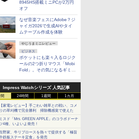
 FHDノン
8945HS搭載ミニPCが2万円
ーフリー VESA対応 フ
スゼン xp1
EN
レームレス 目に優しい
オフ
HDMI／DP／TYPE-C端
子 チルト調節可 ビジネ
なぜ音楽フェスにAdobe？ジ
ス用 pcモニタ
ャイガ2026で生成AIやタイ
ムテーブル作成を体験
やじうまミニレビュー
ビジネス
ポケットにも楽々入るロジク
ールの2つ折りマウス「Mobi
Fold」。その気になるギミッ
クとは？
Impress Watchシリーズ 人気記事
時間
24時間
1週間
1カ月
【家電レビュー】手ごわい雑草との戦い、コメ
リの草刈機で完全勝利 掃除機感覚で使えた
ミスド「Mrs. GREEN APPLE」のコラボドーナ
ツ4種、いよいよ発売！
吉野家、牛リブロースを熱々で提供する「極旨
牛鉄板ステーキ定食」を発売