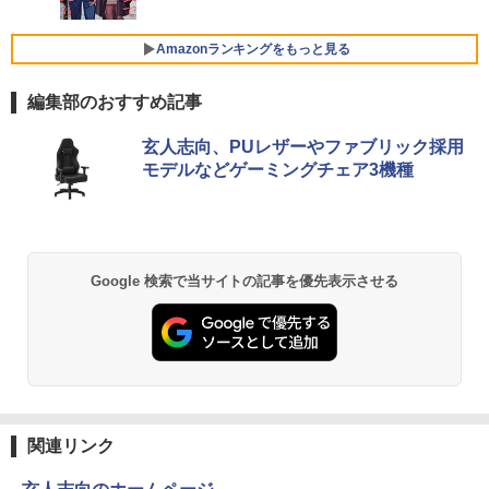
T14 第10世代 Core i5 Windows11 Pro
レスイヤホン Bluetooth 5.4 ノイズキャンセ
Office 2024付き メモリ16GB SSD512G
リング ANC 36時間再生
￥1,625
B/1TB選択可 14型 軽量 モバイル ビジネ
Amazonランキングをもっと見る
ゲーミングモニター 24.5インチ 200Hz /
5
ス 在宅勤務 学生向け
￥3,480
中古パソコン 一体型 富士通 ESPRIMO
165Hz / 144Hz モニター 1ms pcモニタ
5
WF1/B1 FMVWB1F1B Windows11 Cele
ー 1920*1080 FHD HDR パソコン モニタ
編集部のおすすめ記事
￥34,980
ron 3865U 1.8GHz メモリ8GB 2TB 23.8
ー 非光沢 IPS VESA Freesync スピーカ
インチ Office付き DVD Webカメラ 無線
ー内蔵 cocopar HG-245HCW [1+1年保
LAN Bluetooth 3ヶ月保証 wd2670 中古
証]
玄人志向、PUレザーやファブリック採用
モデルなどゲーミングチェア3機種
【6,000円クーポンOFF】 ノートパソコ
￥22,800
￥22,999
5
ン 15.6インチ ノートPC Intel N95 12GB
メモリ 512GB SSD 大容量バッテリー Wi
ndows11 USB3.2 Type-C FHD パソコン
静音 office デスクトップ オフィス pc テ
ンキー付 軽量 日本語キーボード BMAX
Google 検索で当サイトの記事を優先表示させる
X15pro
￥52,900
関連リンク