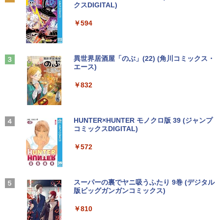
[Explicit]
クスDIGITAL)
【Amazon.co.jp限定】 い・ろ・は・す 2L P
MS Office 2024 H&B 搭載｜Microsoft S
GB HDD 500GB DVDドライブ搭載 リフ
z/1ms)(ブラック) 24E1N1300A/11
￥1,034
2
ET ラベルレス ×8本
￥5,990
urface Book 2 中古｜中古ノートパソコ
レッシュPC デスクトップ キーボード＆
￥250
￥594
ン Windows11 Office付 13.5型｜Core i
マウスセット 中古 安心保証 初期設定不
￥19,620
￥1,112
5 第8世代 メモリ 8GB SSD 256GB｜WE
要 液晶モニター ディスプレイ
Bカメラ 無線 Wi-Fi 顔認証 USB-C 純正
[9月上旬より発送予定][新品]ちいかわ な
3
キーボード付属 サーフェス サーフェイス
￥16,800
んか小さくてかわいいやつ (1-8巻 最新
ノートパソコン
Anker Soundcore Liberty 5 ミッドナイトブ
On My Road (Stadium ver.)
異世界居酒屋「のぶ」(22) (角川コミックス・
刊) 全巻セット [入荷予約]
フィリップス（ディスプレイ） 221S9A/
3
ラック
エース)
by Amazon 天然水ラベルレス 2L×9本
11 [21.5型液晶ディスプレイ/1920×1080/
￥39,800
￥250
HDMI、D-Sub/スピーカー：あり/5年間
￥9,900
￥14,990
￥832
￥1,117
【中古】NEC◆デスクトップパソコン L
フル保証]
3
AVIE Desk All-in-one DA370/FAW [ファ
インホワイト]//【パソコン】
￥9,880
【★最大100%ポイント】【新生活応援・
3
地球の歩き方 スター・ウォーズ [ 地球
4
2026】【Office 2024 H&B】【WEBカメ
【2026年アップグレード版】AOKIMI ワイヤ
見知らぬ糸
HUNTER×HUNTER モノクロ版 39 (ジャンプ
￥17,160
の歩き方編集室 ]
ラ×テンキー】富士通 LIFEBOOK A5510/
レスイヤホン bluetooth イヤホン V12 小型
コミックスDIGITAL)
【Amazon.co.jp限定】 伊藤園 磨かれて、澄
Core i5-10210U/メモリ: 8GB/16GB/32G
軽量 ブルートゥースHi-Fi 最大36時間再生 ぶ
みきった日本の水 2L 8本 ラベルレス [ ケース
￥250
【IPSパネル/フレームレス】 液晶モニタ
￥2,750
4
B/SSD:256GB/512GB/1TB/Wi-fi/Blueto
るーとゅーす コードレス ENCノイズキャン
] [ 水 ] [ ペットボトル ] [ 箱買い ] [ ストック
￥572
ー 27インチ PS5 対応 フルHD スピーカ
oth/15.6型/HDMI/USB3.2/パソコン 中古
セリング 自動ペアリング Type-C充電 マイク
] [ 水分補給 ]
【Windows11】 【超小型】 DELL Opti
ー 内蔵 VESA 対応 リフレッシュレート 1
4
PC 中古ノートパソコン Windows11
付き 防水 タッチ式音量調整 スポーツ/通勤/通
Plex 3060 Micro マイクロ MFF 第8世代
00Hz HDMI RGB JAPANNEXT JN-IPS27
学/WEB会議(ホワイト)
￥998
Core i5 8400T/1.70GHz 8GB SSD256G
1FHD 27型 JNIPS271FHD ジャパンネク
￥36,800
B M.2 NVMe Windows11 64bit WPSOff
スト モニター ディスプレイ 液晶 液晶デ
On My Road (Stadium ver.)
スーパーの裏でヤニ吸うふたり 9巻 (デジタル
VI/NYL #030 Kis-My-Ft2 [ VI/NYL編集部
5
￥1,964
ice 無線LAN 中古パソコン デスクトップ
ィスプレイ PS3 PS4 Switch
版ビッグガンガンコミックス)
]
パソコン PC 【中古】
by Amazon 炭酸水 ラベルレス 500ml ×24本
￥250
￥19,800
強炭酸水 ペットボトル 500ミリリットル (Sm
￥810
￥2,200
中古ノートパソコン Lenovo ThinkPad
Xiaomi シャオミ REDMI Buds 8 Lite ワイヤ
￥22,500
art Basic)
4