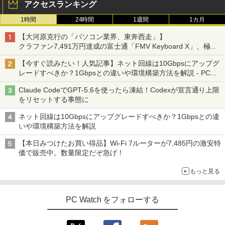
アクセスランキング
1時間
24時間
1週間
1カ月
【大河原克行の「パソコン業界、東奔西走」】
クラファン7,491万円達成の富士通「FMV Keyboard X」、極限
の静音化を追求
【今すぐ読みたい！人気記事】ネット回線は10Gbpsにアップグ
レードすべきか？1Gbpsとの違いや環境構築方法を解説 - PC
Watch
Claude CodeでGPT-5.6を使ったら凍結！Codexが宣言通り上限
をリセットする事態に
ネット回線は10Gbpsにアップグレードすべきか？1Gbpsとの違
いや環境構築方法を解説
【本日みつけたお買い得品】Wi-Fi 7ルーターが7,485円の激安特
価で販売中。数量限定だぞ急げ！
もっと見る
PC Watch をフォローする