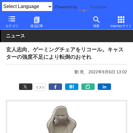
Powered by
Translate
PC Watch
半導体/周辺機器
チェア
カテゴリ
過去記事
検索
Impressサイト
ニュース
玄人志向、ゲーミングチェアをリコール。キャス
ターの強度不足により転倒のおそれ
劉 尭
2022年9月6日 13:02
リスト