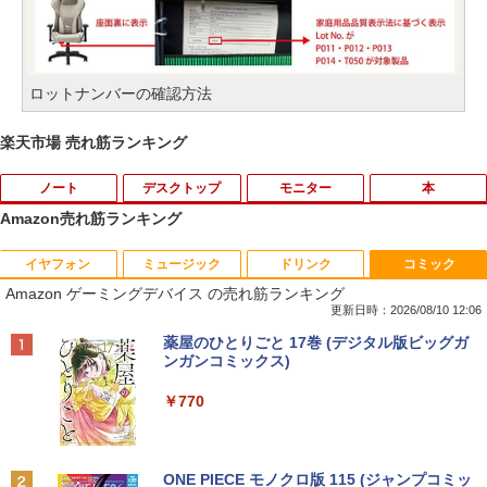
ロットナンバーの確認方法
楽天市場 売れ筋ランキング
ノート
デスクトップ
モニター
本
Amazon売れ筋ランキング
イヤフォン
ミュージック
ドリンク
コミック
超得5,000円OFF&P10倍｜高性能Core i5
中古パソコン 一体型 富士通 ESPRIMO F
【エントリーで最大全額ポイント還元｜
おいしい！イラストレッスン クレパス
1
1
1
1
Amazon ゲーミングデバイス の売れ筋ランキング
第10世代｜新生活応援 豪華特典付き｜最
H52/S FMVF52SW Windows10 Celeron
8/11まで】 PHILIPS｜フィリップス USB
で描きました [ momo ]
大180日保証｜中古ノートパソコン Wind
1005M 1.90GHz メモリ4GB 1TB 21.5イ
-C接続 PCモニター ブラック 24E1N130
更新日時：2026/08/10 12:06
ows11 office付き ｜中古ノートパソコン
ンチ Office付き DVD Webカメラ 無線L
0A/11 [23.8型 /フルHD(1920×1080) /ワ
￥1,518
Anker Soundcore P40i オフホワイト
BRUCE WAYNE feat. Flo Milli, ATL Jacob
by Amazon 天然水 ラベルレス 500ml ×24本
薬屋のひとりごと 17巻 (デジタル版ビッグガ
15.6 テンキー付き｜中古ノートパソコン
AN 3ヶ月保証 wd2685 中古
イド /100Hz]
[Explicit]
富士山の天然水 バナジウム含有 水 ミネラル
ンガンコミックス)
第10世代｜ノートパソコン｜PC｜中古パ
ウォーター ペットボトル 静岡県産 500ミリリ
￥7,990
ソコン｜パソコン｜中古PC
￥15,800
￥19,620
ットル (Smart Basic)
￥250
￥770
￥39,800
80代になるとたいていボケるか死ぬ。70
2
￥1,380
代は神様から与えられた特別な時間 （幻
冬舎新書） [ 林真理子 ]
【★最大100%ポイント】おまかせ 中古
Philips｜フィリップス 液晶ディスプレ
2
2
Anker Soundcore P31i ブラック
BRUCE WAYNE feat. Flo Milli, ATL Jacob
ONE PIECE モノクロ版 115 (ジャンプコミッ
パソコン Windows XP Core i5 メモリ 4
イ(23.8型/IPS/FullHD 1920×1080/100H