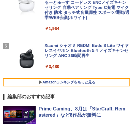
コン 中古 パソコン 中古PC 中古ノートパ
ーク
スト チルト調節可 PCモニター KTC H24
るーとゅーす コードレス ENCノイズキャン
ソコン Windows 11 Windows10 中古動
V27
セリング 自動ペアリング Type-C充電 マイク
作良好品
付き 防水 タッチ式音量調整 スポーツ/通勤/通
￥49,210
学/WEB会議(ホワイト)
￥10,143
ONE PIECE モノクロ版 115 【電子書
5
￥38,999
籍】[ 尾田栄一郎 ]
￥1,964
マラソン限定10%割引【届いてすぐ使え
4
￥594
る】デスクトップパソコン 新品 一体型パ
【中古】モバイルモニター ARZOPA 144
4
【訳あり】【2023年発売モデル】 中古ノ
ソコン 24型 デスクトップpc Core i7 i5
Hz モバイルディスプレイ 16.1インチ ゲ
Xiaomi シャオミ REDMI Buds 8 Lite ワイヤ
4
ート 人気商品 東芝 TOSHIBA dynabook
メモリ16GB/8GB SSD最大1TB Window
ームモニター 薄い 軽量 非光沢IPS液晶パ
レスイヤホン Bluetooth 5.4 ノイズキャンセ
G83シリーズ メモリ16GB NVMe SSD25
s11 Office付き 液晶一体型 パソコン IPS
ネル スイッチ用 ポータブルモニター 192
リング ANC 36時間再生
6GB Windows11 Office2021 ダイナブ
フルHD Webカメラ WIFI搭載 初期設定済
0x1080FHD HDRモード USB Type-C/mi
ック オフィス付きノートパソコン 東芝パ
テレワーク 在宅勤務 オールインワンPC
ni HDMI/ミラーリング スピーカー内蔵
￥3,480
ソコン 中古 第12世代Core i5 WiFi Bluet
カバー付テレワーク リモートワーク Z1F
ooth Webカメラ モバイルPC 顔認証
C
￥49,800
Amazonランキングをもっと見る
￥43,800
￥11,800
編集部のおすすめ記事
【エントリーでポイント100％還元のチ
5
ャンス】GMKtec ミニPC AMD Ryzen 5
BRUCE WAYNE feat. Flo Milli, ATL Jacob
by Amazon 天然水 ラベルレス 500ml ×24本
薬屋のひとりごと 17巻 (デジタル版ビッグガ
【ランキング1位！】新品 ノートパソコ
7640HS 6コア12スレッド MAX5.0GHz D
【楽天1位常連・超800冠獲得】黒/白 モ
5
5
Prime Gaming、8月は「StarCraft: Rem
[Explicit]
富士山の天然水 バナジウム含有 水 ミネラル
ンガンコミックス)
ン VETESA Intel Celeron 6500Y メモリ
DR5 32GB/最大128GB Radeon 760M P
ニター 21.5 / 23.8 / 24.5 / 27型 240Hz/2
astered」など6作品が無料に
ウォーター ペットボトル 静岡県産 500ミリリ
ー:8GB SSD:1TB最大 15.6インチ 15.6型
CIe3.0 M.2 2280 SSD1TB/最大2×8TB U
00Hz /180Hz/165Hz/100Hz ゲーミングモ
ットル (Smart Basic)
フルHD液晶 テンキー付き 日本語キーボ
SB4 Bluetooth5.2 2.5Gbps LAN*2 VES
ニター 1ms応答 pcモニター パソコン モ
￥250
￥770
ードwindows11搭載 office2024付き 初
A 静音 mini pc Windows11 Pro 4K 3画
ニター 非光沢 スピーカー内蔵 HDR/Free
期設定済 IPS広視野角 無線機能 超軽量 P
面出力 M6 Ultra
sync/VESA cocopar HG-238
￥1,380