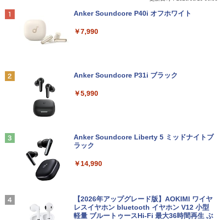
式512GB-SSD カメラ 無線Wi-Fi6 Office
メモリ32GB Windows11 office付き Mic
ト | スピーカー内蔵 | 3系統入力(VGA・D
￥3,135
Anker Soundcore P40i オフホワイト
付き Win11【中古ノートパソコン 中古パ
rosoftoffice2024可 中古デスクトップパ
VI-D・HDMI) | VGAケーブル・電源ケー
ソコン 中古PC】送料無料 あす楽対応 即
ソコン DVD/WIFI/Bluetooth DisplayPor
ブル付属【30日保証】
￥7,990
日発送（Windows10も対応可能 Win1
t
0）
￥5,980
あなたが誰かを殺した （講談社文庫） [
2
￥29,800
東野 圭吾 ]
￥37,389
￥1,023
Anker Soundcore P31i ブラック
【500円クーポン＋ポイント最大31.5%還
2
富士通 FMV K5010 AIO 21.5インチ 第10
元！】モバイルモニター 15.6 インチ FH
2
￥5,990
【13.3型 軽量化 薄型 】 ノートパソコン
世代 Core i3 メモリ8GB Nvme M.2 SSD
D 1920×1080 1080P Fast IPS パネル 非
2
中古 パソコン ノートPC 13.3型 第十世代
256GB Office付き Webカメラ WiFi US
光沢 1000:1 高コントラスト 超軽量 600
Core i5 NEC VersaPro VB-9 SSD256GB
B3.2 Windows11 中古一体型
g スピーカー内蔵 Type-C/HDMI 接続 PS
デルモンテ 食塩無添加 トマトジュース 8
3
メモリ8GB Windows11 オフィス付 WIF
5/Switch/PC/スマホ対応
00ml ×15本
I Bluetooth 無線 HDMI 中古pc 中古ノー
￥32,800
トパソコン
Anker Soundcore Liberty 5 ミッドナイトブ
￥8,490
￥3,680
ラック
￥35,990
￥14,990
＼11日まで限定価格／【楽天1位】デス
3
クトップパソコン 新品 高性能 第14世代
【1,000円クーポン＋ポイント最大31.5%
3
第12世代 Corei7 Corei5 Corei3 AMD Ry
還元！】PCモニター 液晶ディスプレイ 2
異世界居酒屋「のぶ」(22) 【電子書籍】[
4
【★最大100%ポイント】【WEBカメラ
zen7 SSD 256GB〜1TB メモリ 8GB〜3
4インチ VA FHD 1080P フルHD 非光沢
蝉川 夏哉 ]
3
＆マウス】【内蔵テンキー】 第4世代 Co
2GB Windows11 WPS Office付き 動画
ディスプレイ（100Hz/VGA/HDMI1.4 ブ
【2026年アップグレード版】AOKIMI ワイヤ
re i7/メモリ:16GB/SSD:512GB/15.6イン
編集 在宅ワーク 安い デスクトップPC ビ
ルーライト軽減 フリッカーレス VESA対
レスイヤホン bluetooth イヤホン V12 小型
￥924
チ/無線LAN/Wi-Fi/DVD/Office/中古パソ
ジネス オフィス業務 事務作業 デスクワ
応 Adaptive Sync対応 4000:1コントラ
軽量 ブルートゥースHi-Fi 最大36時間再生 ぶ