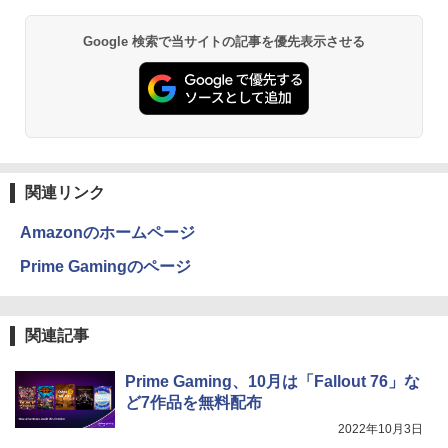
C パソコン テレワーク応援
￥91,999
￥13,999
BRUCE WAYNE feat. Flo Milli, ATL Jacob
ONE PIECE モノクロ版 115 (ジャンプコミッ
Google 検索で当サイトの記事を優先表示させる
￥45,980
[Explicit]
クスDIGITAL)
【Amazon.co.jp限定】 い・ろ・は・す 2L P
ET ラベルレス ×8本
￥250
￥594
￥1,112
On My Road (Stadium ver.)
異世界居酒屋「のぶ」(22) (角川コミックス・
エース)
by Amazon 天然水ラベルレス 2L×9本
関連リンク
￥250
￥832
￥1,117
Amazonのホームページ
Prime Gamingのページ
見知らぬ糸
HUNTER×HUNTER モノクロ版 39 (ジャンプ
コミックスDIGITAL)
by Amazon 炭酸水 ラベルレス 500ml ×24本
強炭酸水 ペットボトル 500ミリリットル (Sm
￥250
関連記事
art Basic)
￥572
￥1,625
Prime Gaming、10月は「Fallout 76」な
ど7作品を無料配布
On My Road (Stadium ver.)
スーパーの裏でヤニ吸うふたり 9巻 (デジタル
2022年10月3日
版ビッグガンガンコミックス)
【Amazon.co.jp限定】 伊藤園 磨かれて、澄