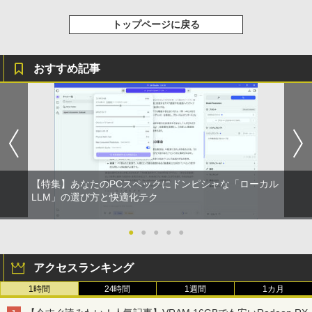
トップページに戻る
おすすめ記事
【特集】あなたのPCスペックにドンピシャな「ローカル
LLM」の選び方と快適化テク
●
●
●
●
●
アクセスランキング
1時間
24時間
1週間
1カ月