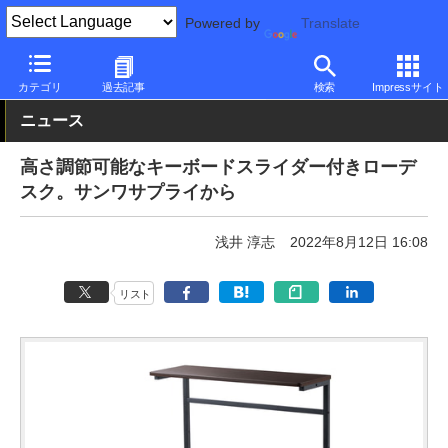
Powered by
Translate
PC Watch
半導体/周辺機器
デスク
カテゴリ
過去記事
検索
Impressサイト
ニュース
高さ調節可能なキーボードスライダー付きローデ
スク。サンワサプライから
浅井 淳志
2022年8月12日 16:08
リスト