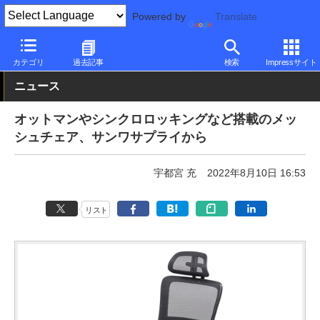
Powered by
Translate
PC Watch
半導体/周辺機器
チェア
カテゴリ
過去記事
検索
Impressサイト
ニュース
オットマンやシンクロロッキングなど搭載のメッ
シュチェア、サンワサプライから
宇都宮 充
2022年8月10日 16:53
リスト