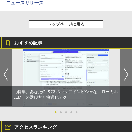
ニュースリリース
HUNTER×HUNTER モノクロ版 39 (ジャンプ
コミックスDIGITAL)
by Amazon 炭酸水 ラベルレス 500ml ×24本
強炭酸水 ペットボトル 500ミリリットル (Sm
トップページに戻る
art Basic)
￥572
￥1,625
おすすめ記事
スーパーの裏でヤニ吸うふたり 9巻 (デジタル
版ビッグガンガンコミックス)
【Amazon.co.jp限定】 伊藤園 磨かれて、澄
みきった日本の水 2L 8本 ラベルレス [ ケース
] [ 水 ] [ ペットボトル ] [ 箱買い ] [ ストック
￥810
] [ 水分補給 ]
￥998
【特集】あなたのPCスペックにドンピシャな「ローカル
LLM」の選び方と快適化テク
●
●
●
●
●
アクセスランキング