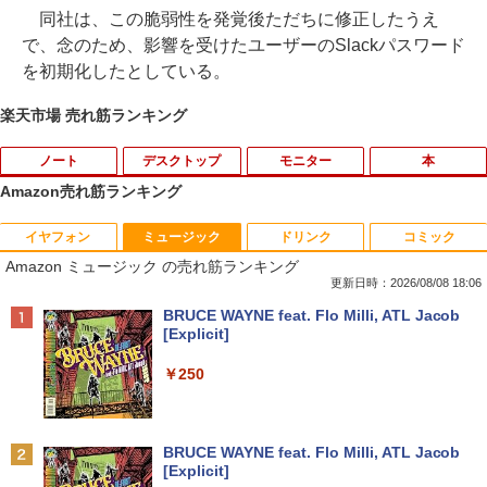
同社は、この脆弱性を発覚後ただちに修正したうえ
で、念のため、影響を受けたユーザーのSlackパスワード
を初期化したとしている。
楽天市場 売れ筋ランキング
ノート
デスクトップ
モニター
本
Amazon売れ筋ランキング
イヤフォン
ミュージック
ドリンク
コミック
【期間限定破格金額！】新生活 新古品 W
【マラソンセール期間中ポイント5倍】中
BARFOUT! SPECIAL EDITION EARLY
1
1
1
Amazon ミュージック の売れ筋ランキング
in11搭載 パソコンノートパソコンoffice
古モニター 19インチ スクエア SXGA 12
AUTUMN 2026 / TIME TRAVEL 岩本 照
付き 初心者向けノートPC 初期設定済 1
80x1024 IPSパネル ノングレア DELL P1
（Snow Man） [ ブラウンズブックス ]
更新日時：2026/08/08 18:06
5.6型 インテル高速CPU ランダムで発送
917S HDMI DisplayPort VGA USBハブ
Anker Soundcore P40i オフホワイト
BRUCE WAYNE feat. Flo Milli, ATL Jacob
メモリ4GB～ 高速SSD1TB 最大 フルHD
搭載 動作確認済み 30日保証 送料無料
￥1,870
[Explicit]
Webカメラ zoom 軽量薄型 無線 型番更
￥7,990
新で在庫処分
￥6,980
￥250
￥12,980
2026年度版 英検準2級 過去6回全問題集
2
[ 旺文社 ]
【期間限定10%OFFクーポン 8/12 10時
2
Anker Soundcore P31i ブラック
BRUCE WAYNE feat. Flo Milli, ATL Jacob
まで】 ゲーミングモニター 24.5インチ F
￥1,870
[Explicit]
Panasonic Let's note CF-SZ6/12.1型F
HD 240Hz 1ms Fast IPSパネル HDMI2.0
2