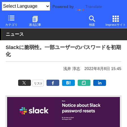
Powered by
Translate
PC Watch
市場
動向
その他
カテゴリ
過去記事
検索
Impressサイト
ニュース
Slackに脆弱性。一部ユーザーのパスワードを初期
化
浅井 淳志
2022年8月8日 15:45
リスト