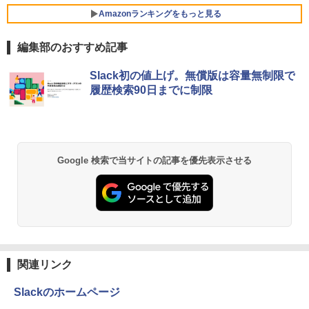
リング ANC 36時間再生
￥792
に最適 無線LAN Wi-Fi搭載 Bluetooth対
Amazonランキングをもっと見る
応 Webカメラ内蔵 ZOOM対応 富士通 A
￥3,480
BenQ 27型液晶ディスプレイ アイケアG
5
5510/DX 初期設定済 すぐ使える 90日保
Wシリーズ ブラック GW2791 [GW2791]
証 送料無料
編集部のおすすめ記事
【RNH】
by Amazon 天然水 ラベルレス 500ml ×24本
薬屋のひとりごと 17巻 (デジタル版ビッグガ
￥22,480
Slack初の値上げ。無償版は容量無制限で
￥16,300
富士山の天然水 バナジウム含有 水 ミネラル
ンガンコミックス)
履歴検索90日までに制限
ウォーター ペットボトル 静岡県産 500ミリリ
ットル (Smart Basic)
￥770
LTE対応 中古美品 / タッチ 10.5インチ M
5
￥1,380
icrosoft Surface GO2 Model.1927 フル
HD対応WUXGA/ 第8世代CoreM3-8100
Y/ 8GB/ 爆速NVMe 128GB-SSD/ カメラ/
異世界居酒屋「のぶ」(22) (角川コミックス・
Google 検索で当サイトの記事を優先表示させる
Wi-Fi6/ Office付きWindows11/ Win11
エース)
【Amazon.co.jp限定】 い・ろ・は・す 2L P
中古ノートパソコン 中古パソコン 中古P
ET ラベルレス ×8本
C タブレット 税込送料無料 即日発送
￥832
￥1,112
￥20,990
ONE PIECE モノクロ版 115 (ジャンプコミッ
クスDIGITAL)
by Amazon 天然水ラベルレス 2L×9本
関連リンク
￥594
￥1,117
Slackのホームページ