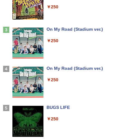
￥5,990
HD / 第7世代 Core i3-7100U /中古ノート
×1 DP1.4×1 Adaptive Sync対応 フリッ
￥250
パソコン win11 office付・整備済み品・
カーフリー ブルーライトカット モニター
メモリ8GB / 高速SSD搭載 / Webカメラ /
ディスプレイ MAXZEN MGM25IC04-F2
HDMI・VGA / WiFi / 超軽量モバイルノー
40
【全巻】 ドラフトキング 1-25巻セット
3
ト ・初期設定不要
（ヤングジャンプコミックス） [ クロマ
Anker Soundcore Liberty 5 ミッドナイトブ
On My Road (Stadium ver.)
￥12,980
ツ テツロウ ]
ラック
￥14,800
￥250
￥17,666
￥14,990
Yoothi 互換品 液晶 15.6インチ NE156F
3
【全品最大2500円OFFクーポン】【贅沢
HM-NX3 NE156FHM-NX5 対応 144Hz 4
3
な性能を手の届く価格でCorei5 CPU+Off
0ピン 1920x1080 FullHD IPS LED LCD
【全巻】 ワンパンマン 1-37巻セット
4
ice2019 H&B】 富士通 LIFEBOOK A577
液晶ディスプレイ 修理交換用液晶パネル
【2026年アップグレード版】AOKIMI ワイヤ
On My Road (Stadium ver.)
（ジャンプコミックス） [ ONE ]
第7世代 Core i5 メモリ 4GB/8GB/16GB
レスイヤホン bluetooth イヤホン V12 小型
SSD128GB/256GB/512GB/1TB DVD テ
軽量 ブルートゥースHi-Fi 最大36時間再生 ぶ
￥11,800
￥250
￥18,876
ンキー Windows11 中古 PC 中古ノート
るーとゅーす コードレス ENCノイズキャン
PC中古ノートパソコン 中古パソコン 15.
セリング 自動ペアリング Type-C充電 マイク
6インチ
付き 防水 タッチ式音量調整 スポーツ/通勤/通
学/WEB会議(ホワイト)
IOデータ 3辺フレームレス＆広視野角A
4
￥14,800
DSパネル液晶ディスプレイ ［23.8型 /フ
BUGS LIFE
信じていた仲間達にダンジョン奥地で殺
5
￥1,964
ルHD(1920×1080) /ワイド］ ブラック
されかけたがギフト『無限ガチャ』でレ
KH-A241DB
ベル9999の仲間達を手に入れて元パーテ
￥250
ィーメンバーと世界に復讐＆『ざま
月間ベストプライス 中古ノートパソコン
Xiaomi シャオミ REDMI Buds 8 Lite ワイヤ
￥15,980
ぁ！』します！【電子書籍】
4
第10世代 Core i3 Windows11 メモリ8G
レスイヤホン Bluetooth 5.4 ノイズキャンセ
B 高速SSD256GB 15.6インチ 事務作業