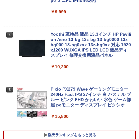
pc ミニPC iPhone対応
【新品】【楽天1位！】ノートパソコン
￥9,999
3
新品第13世代CPU搭載ノートPC Office
付きノートパソコン 初心者向け Window
s11 初期設定済 Webカメラ zoom 日本語
キーボード 14.1型 Intel Celeron メモリ
Yoothi 互換品 液晶 13.3インチ HP Pavili
4
8GB SSD1TB(最大) 大容量バッテリービ
on Aero 13-bg 13z-bg 13-bg0000 13z-
ジネス 大学生 プレゼント 学生向け
bg000 13-bg0xxx 13z-bg0xx 対応 1920
x1200 WUXGA IPS LED LCD 液晶ディ
￥29,800
スプレイ 修理交換用液晶パネル
￥10,200
【中古】【極軽極薄】東芝 dynabook G
4
83 13.3型FHD(1920x1080)液晶 第11世
代Core i5/ 16GB / SSD256GB / Webカ
Pixio PX279 Wave ゲーミングモニター
5
メラ内蔵 / USB Type-C / HDMI / 無線LA
240Hz Fast IPS 27インチ 白 パステル ブ
N Bluetooth / Win11 Pro搭載 /Office 20
ルー ピンク FHD かわいい 水色 ゲーム部
24 H&B / Aランク
屋 pcモニター ディスプレイ ピクシオ
￥37,400
￥15,800
楽天ランキングをもっと見る
VETESA正規店 新品 ノートパソコン セ
5