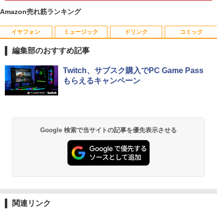
ール office付き windows11 マウスセッ
Amazon売れ筋ランキング
ト PC 15.6型 第12世代 Celeron N95 メ
モリ16GB SSD512GB/1TB 安い 格安 ラ
ップトップ
イヤフォン
ミュージック
ドリンク
コミック
[新品]マッシュル-MASHLE- (1-18巻 全
1
巻) 全巻セット
￥49,800
編集部のおすすめ記事
￥8,954
Anker Soundcore P40i オフホワイト
BRUCE WAYNE feat. Flo Milli, ATL Jacob
【Amazon.co.jp限定】 い・ろ・は・す 2L P
薬屋のひとりごと 17巻 (デジタル版ビッグガ
Twitch、サブスク購入でPC Game Pass
[Explicit]
ET ラベルレス ×8本
ンガンコミックス)
もらえるキャンペーン
￥7,990
￥250
￥1,112
￥770
【楽天ブックス限定特典】今日もアゲて
2
こ！ギャルせなちゃん(ギャルせなちゃん
ステッカー) [ ウク ]
Anker Soundcore P31i ブラック
BRUCE WAYNE feat. Flo Milli, ATL Jacob
by Amazon 天然水 ラベルレス 500ml ×24本
異世界居酒屋「のぶ」(22) (角川コミックス・
Google 検索で当サイトの記事を優先表示させる
[Explicit]
富士山の天然水 バナジウム含有 水 ミネラル
エース)
￥1,595
ウォーター ペットボトル 静岡県産 500ミリリ
￥5,990
ットル (Smart Basic)
￥250
￥832
￥1,380
パンク・ガーデニング宣言 エコロジカル
3
で型破りな庭園論 [ エリック・ルノワー
Anker Soundcore Liberty 5 ミッドナイトブ
On My Road (Stadium ver.)
ONE PIECE モノクロ版 115 (ジャンプコミッ
ル ]
ラック
クスDIGITAL)
by Amazon 天然水ラベルレス 2L×9本
関連リンク
￥250
￥2,640
￥14,990
￥594
￥1,117