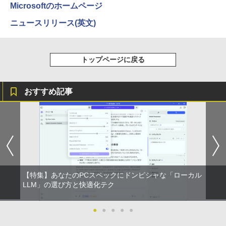
Microsoftのホームページ
ニュースリリース(英文)
ゲーム オブ ファミリア-家族戦記- 1
4
【2026年アップグレード版】AOKIMI ワイヤ
On My Road (Stadium ver.)
HUNTER×HUNTER モノクロ版 39 (ジャンプ
7 【電子書籍】[ 山口 ミコト ]
レスイヤホン bluetooth イヤホン V12 小型
コミックスDIGITAL)
by Amazon 炭酸水 ラベルレス 500ml ×24本
軽量 ブルートゥースHi-Fi 最大36時間再生 ぶ
強炭酸水 ペットボトル 500ミリリットル (Sm
￥250
￥924
トップページに戻る
るーとゅーす コードレス ENCノイズキャン
art Basic)
￥572
セリング 自動ペアリング Type-C充電 マイク
付き 防水 タッチ式音量調整 スポーツ/通勤/通
￥1,625
学/WEB会議(ホワイト)
おすすめ記事
BUGS LIFE
スーパーの裏でヤニ吸うふたり 9巻 (デジタル
[新品]新装版 動物のお医者さん (1-12巻
5
￥1,964
版ビッグガンガンコミックス)
全巻) 全巻セット
コカ・コーラ やかんの麦茶 from 爽健美茶 ラ
ベルレス 650mlPET×24本
￥250
￥810
￥9,240
Xiaomi シャオミ REDMI Buds 8 Lite ワイヤ
￥2,009
レスイヤホン Bluetooth 5.4 ノイズキャンセ
リング ANC 36時間再生
￥3,480
【特集】あなたのPCスペックにドンピシャな「ローカル
LLM」の選び方と快適化テク
●
●
●
●
●