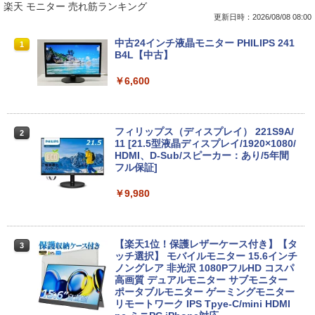
楽天 モニター 売れ筋ランキング
更新日時：2026/08/08 08:00
【期間限定破格金額！】新生活 新古品 W
中古24インチ液晶モニター PHILIPS 241
1
1
in11搭載 パソコンノートパソコンoffice
B4L【中古】
付き 初心者向けノートPC 初期設定済 1
5.6型 インテル高速CPU ランダムで発送
￥6,600
メモリ4GB～ 高速SSD1TB 最大 フルHD
Webカメラ zoom 軽量薄型 無線 型番更
新で在庫処分
フィリップス（ディスプレイ） 221S9A/
2
￥9,980
11 [21.5型液晶ディスプレイ/1920×1080/
HDMI、D-Sub/スピーカー：あり/5年間
フル保証]
MS限定クーポンあり! 【Win11正式対
￥9,980
2
応】Webカメラ&テンキー付き ノートパ
ソコン 中古 パソコン メモリ 8GB 最大3
2GB 新品 SSD 256GB 高性能 第8世代 C
ore i5搭載 DVD 中古ノートパソコン Win
【楽天1位！保護レザーケース付き】【タ
3
dows11 Pro 店長オススメ おまかせ 15.6
ッチ選択】 モバイルモニター 15.6インチ
型 無線LAN office付き 2026 福袋 ギフト
ノングレア 非光沢 1080PフルHD コスパ
高画質 デュアルモニター サブモニター
￥29,800
ポータブルモニター ゲーミングモニター
リモートワーク IPS Tpye-C/mini HDMI