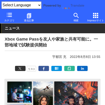
Powered by
Translate
PC Watch
市場
サービス
その他
カテゴリ
過去記事
検索
Impressサイト
ニュース
Xbox Game Passを友人や家族と共有可能に。一
部地域で試験提供開始
宇都宮 充
2022年8月8日 13:55
リスト