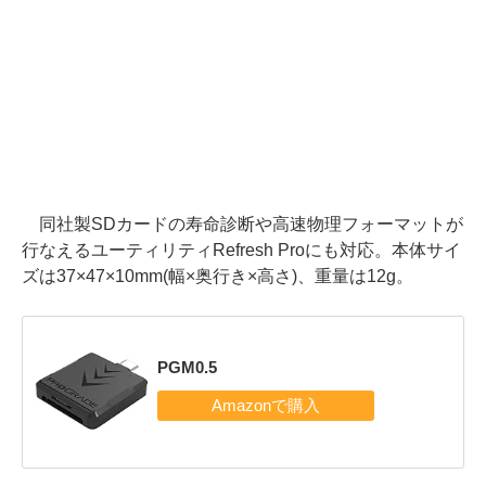
同社製SDカードの寿命診断や高速物理フォーマットが
行なえるユーティリティRefresh Proにも対応。本体サイ
ズは37×47×10mm(幅×奥行き×高さ)、重量は12g。
PGM0.5