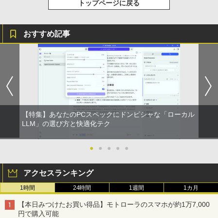
トップページに戻る
おすすめ記事
【特集】あなたのPCスペックにドンピシャな「ローカル
LLM」の選び方と快適化テク
●
●
●
●
●
アクセスランキング
1時間
24時間
1週間
1カ月
【本日みつけたお買い得品】モトローラのスマホが約1万7,000
円で購入可能