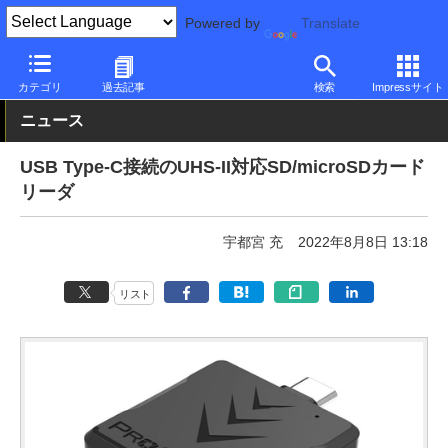
Powered by
Translate
PC Watch
半導体/周辺機器
アクセサリ
その他
カテゴリ
過去記事
検索
Impressサイト
ニュース
USB Type-C接続のUHS-II対応SD/microSDカード
リーダ
宇都宮 充
2022年8月8日 13:18
リスト