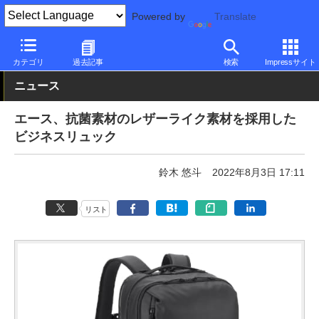
Powered by
Translate
PC Watch
半導体/周辺機器
その他
カテゴリ
過去記事
検索
Impressサイト
ニュース
エース、抗菌素材のレザーライク素材を採用した
ビジネスリュック
鈴木 悠斗
2022年8月3日 17:11
リスト