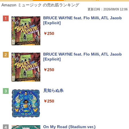
8月5日限定10倍＆抽選10000P！｜2021
R309-Apple Mac mini A1347 1点 MacO
【中古良品】【安心保証】Princeton 21.
YOGAポーズの教科書 [ 綿本彰 ]
1
1
1
1
Amazon ミュージック の売れ筋ランキング
年モデル！高性能ノートパソコン Windo
S Catalina 10.15.7/CPU Core i5-4260U/
5型ワイドカラー液晶ディスプレイ PTF
ws11 富士通 LIFEBOOK A5511 第11世
メモリ 4GB/SATA 500GB intel HD Grap
WDE-22W / PTFBDE-22W ブラック/ ホ
更新日時：2026/08/09 12:06
￥2,090
代Celeron 6305U最大メモリ32GB 秒速
hics 5000 1536MB グラフィックス搭載
ワイト色 スピーカー搭載 プリンストン
Anker Soundcore P40i オフホワイト
BRUCE WAYNE feat. Flo Milli, ATL Jacob
起動新品SSD2TB テンキー内蔵 15.6型大
★送料無料【中古動作品】
[Explicit]
画面 ノートパソコン中古 オフィス付き
￥4,050
￥7,990
Microsoftoffice2024可 送料無料 WIFI
￥6,480
￥250
￥15,120
ザ・ファブル 全巻セット(1-22巻セット)
2
（ヤンマガKCスペシャル） [ 南勝久 ]
アースドリームス 厳選おまかせモニター
2
中古パソコン | NEC | Mate MRL36L-5 |
21.5型〜27型ワイド 【HDMI対応 / FULL
2
Anker Soundcore P31i ブラック
BRUCE WAYNE feat. Flo Milli, ATL Jacob
Windows11 | デスクトップ | 一年保証 |
HD解像度】 大手メーカー液晶 (Dell/HP/
￥19,118
[Explicit]
新古品ノートパソコン Intel Celeron Wi
第9世代 | Core i3 9100 3.6(〜最大4.2)G
NEC等) テレワーク デュアルモニター S
2
￥5,990
ndows11 Pro Office 2024付き メモリ16
Hz | MEM:8GB | SSD:256GB(新品) | DV
witch PS4 PS5対応 【整備済み中古品】
￥250
GB SSD512GB 12型/14型選択可 Blueto
Dマルチ | Win11Pro64bit
oth 無線LAN USB3.0 軽量 モバイル ビ
￥6,470
ジネス 在宅勤務 学生向け
￥15,000
現代ギリシア語辞典第3版 [ 川原拓雄 ]
3
Anker Soundcore Liberty 5 ミッドナイトブ
見知らぬ糸
￥21,980
￥19,800
ラック
【選べる2色 コスパ抜群】モバイルモニ
3
￥250
【エントリーでポイント100％還元のチ
ター 15.6インチ フルHD 100%sRGB 非
3
￥14,990
ャンス】GMKtec G5S ミニpc 【Intel N
光沢IPS パネル Type-C対応 miniHDMI V
【1500円OFFクーポン】【DVDドライブ
5095 DDR5 8GB 128GB SSD】mini pc
ESA対応 650g/889g 2色から選択可能 モ
3
&テンキー】ノートパソコン 中古パソコ
Windows11 Pro 超軽量 4コア/4スレッド
ニター サブディスプレイ テレワーク 在
ン 15.6インチ SSD256GB メモリ8GB C
2.9GHz ミニパソコン M.2 2242 SATA WI
宅勤務 UPERFECT
実写映画『ブルーロック』公式PHOTO
4
ore i3-8130U 第8世代 Microsoft Office
FI6 Bluetooth5.2 4K 2画面出力 デスク
【2026年アップグレード版】AOKIMI ワイヤ
On My Road (Stadium ver.)
BOOK （講談社 MOOK） [ 講談社 ]