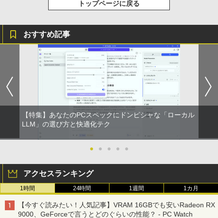
￥2,009
トップページに戻る
おすすめ記事
【特集】あなたのPCスペックにドンピシャな「ローカル
LLM」の選び方と快適化テク
●
●
●
●
●
アクセスランキング
1時間
24時間
1週間
1カ月
【今すぐ読みたい！人気記事】VRAM 16GBでも安いRadeon RX
9000、GeForceで言うとどのぐらいの性能？ - PC Watch