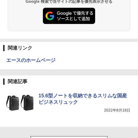
by Amazon 天然水 ラベルレス 500ml ×24本
異世界居酒屋「のぶ」(22) (角川コミックス・
￥139,500
Google 検索で当サイトの記事を優先表示させる
富士山の天然水 バナジウム含有 水 ミネラル
エース)
￥29,800
ウォーター ペットボトル 静岡県産 500ミリリ
ットル (Smart Basic)
￥832
￥1,380
ONE PIECE モノクロ版 115 (ジャンプコミッ
クスDIGITAL)
by Amazon 天然水ラベルレス 2L×9本
関連リンク
￥594
￥1,117
エースのホームページ
HUNTER×HUNTER モノクロ版 39 (ジャンプ
関連記事
コミックスDIGITAL)
by Amazon 炭酸水 ラベルレス 500ml ×24本
強炭酸水 ペットボトル 500ミリリットル (Sm
art Basic)
￥572
15.6型ノートを収納できるスリムな国産
ビジネスリュック
￥1,625
2022年8月18日
スーパーの裏でヤニ吸うふたり 9巻 (デジタル
版ビッグガンガンコミックス)
コカ・コーラ やかんの麦茶 from 爽健美茶 ラ
ベルレス 650mlPET×24本
￥810