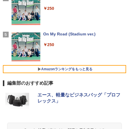
付き Windows11 東芝 dynabook B65
トップPC NucBox みにpc 省エネ オフィ
レスイヤホン bluetooth イヤホン V12 小型
￥8,999
ノートパソコン 中古 PC パソコン 中古ノ
ス
軽量 ブルートゥースHi-Fi 最大36時間再生 ぶ
￥250
￥2,200
ートPC 最大SSD1TB 最大メモリ16GB
るーとゅーす コードレス ENCノイズキャン
セリング 自動ペアリング Type-C充電 マイク
￥46,248
付き 防水 タッチ式音量調整 スポーツ/通勤/通
￥21,800
Yoothi 互換品 液晶 14.0インチ NEC LAV
4
学/WEB会議(ホワイト)
IE N14 Slim N1455/HA N1455/HAL PC-
細胞の分子生物学 [ 中村 桂子 ]
N1455HAL 対応 FullHD 1920x1080 IPS
On My Road (Stadium ver.)
5
￥1,964
Office2024付き デスクトップPC デスク
LED LCD 液晶ディスプレイ 修理交換用
4
【★最大100%ポイント】【新生活応援・
トップ パソコン ビジネス 第14世代 core
液晶パネル
￥22,000
4
￥250
2026】【Office 2019 H&B】【カメラ×F
i7 第12世代 corei3 corei5 Windows11
HD】富士通 LIFEBOOK U939/第8世代 C
SSD 128GB～2TB メモリ8GB～32GB 2
Xiaomi シャオミ REDMI Buds 8 Lite ワイヤ
￥9,800
ore i5/メモリ:8GB/M.2 SSD:256GB/512
年保証 安い 激安 オフィス業務 事務作業
レスイヤホン Bluetooth 5.4 ノイズキャンセ
GB/1TB/Wi-fi/Bluetooth/13.3型/HDMI/U
デスクワーク 動画視聴 おしゃれ 本体の
リング ANC 36時間再生
SB-C/USB3.1/パソコン 中古PC 中古ノー
み
Amazonランキングをもっと見る
トパソコン Windows11
￥3,480
【期間限定10%OFFクーポン 8/12 10時
5
￥45,700
まで】 ゲーミングモニター 24.5インチ F
編集部のおすすめ記事
￥25,800
HD 240Hz 1ms Fast IPSパネル HDMI2.0
×1 DP1.4×1 Adaptive Sync対応 フリッ
【Amazon.co.jp限定】 い・ろ・は・す 2L P
薬屋のひとりごと 17巻 (デジタル版ビッグガ
カーフリー ブルーライトカット モニター
エース、軽量なビジネスバッグ「プロフ
ET ラベルレス ×8本
ンガンコミックス)
★レノボ / Lenovo ThinkCentre M70q
ディスプレイ MAXZEN MGM25IC04-F2
5
レックス」
ノートパソコン 新品 14インチ Office搭
Tiny Gen 5 12TES7DK00 (Windows 11
40
5
￥1,112
￥770
載 Windows11 Pro 日本語キーボード メ
Pro/インテル Core i5 14500T/メモリ:16
モリ 12GB SSD 128GB 256GB 512GB 1
GB/SSD:256GB)【デスクトップパソコ
￥12,980
TB Webカメラ WiFi Bluetooth 選べる
ン】【送料無料】
カラー 14型 薄型 軽量