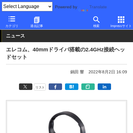
Powered by
Translate
PC Watch
半導体/周辺機器
アクセサリ
その他
カテゴリ
過去記事
検索
Impressサイト
ニュース
エレコム、40mmドライバ搭載の2.4GHz接続ヘッ
ドセット
鍋田 響
2022年8月2日 16:09
リスト