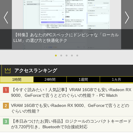
【特集】あなたのPCスペックにドンピシャな「ローカル
LLM」の選び方と快適化テク
●
●
●
●
●
アクセスランキング
1時間
24時間
1週間
1カ月
【今すぐ読みたい！人気記事】VRAM 16GBでも安いRadeon RX
9000、GeForceで言うとどのぐらいの性能？ - PC Watch
VRAM 16GBでも安いRadeon RX 9000、GeForceで言うとどの
ぐらいの性能？
【本日みつけたお買い得品】ロジクールのコンパクトキーボード
が3,720円引き。Bluetoothで3台接続対応