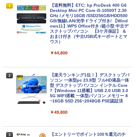
【期間限定 ポイントUP＆クーポン配
【送料無料】ETC: hp ProDesk 400 G6
1
1
布】 Lenovo Chromebook Duet EDU G
Desktop Mini PC Core i5-10500T 2.30
2 2in1 ノートパソコン 83HKS00M00 Ch
GHz /メモリ16GB /SSD256GB/HDD500
romeOS MediaTek Kompanio 838 メモ
GB/無線LAN/光学ドライブ付き/ 【Wind
リ4GB eMMC64GB 10.95インチ タッチ
ows11】WPS Office付き /超小型 中古デ
対応 再生品Sランク
スクトップパソコン 【3ケ月保証】 ＆
おまけ付き（中古USB式キーボートとマ
ウス）
￥29,800
￥44,800
レビュー投稿 5年保証｜MS Office 2024
2
H&B 搭載｜中古ノートパソコン Windo
ws11 Office付｜テンキー DVD 搭載｜C
【楽天ランキング1位！】デスクトップパ
2
ore i5 第7世代 メモリ 8GB SSD 256GB
ソコン 一体型pc 23.8型 フルHD液晶一体
｜店長厳選 Lenovo ThinkPad 15.6型 Bl
型 デスクトップパソコン インテル Core
uetooth Wi-Fi 無線｜中古 パソコン 中古
7【Windows 11搭載】USB 2.0 USB 3.0
PC Word Excel
5G WIFI搭載 一体型パソコン メモリー 8
~16GB SSD 256~2048GB PSE認証済
￥29,800
￥49,800
Xiaomi シャオミ REDMI Pad 2 6+128G
3
B ラベンダーパープル 11型Androidタブ
【エントリーでポイント100％還元のチ
3