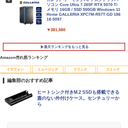
￥34,800
5
ソコン Core Ultra 7 265F RTX 5070 Ti
メモリ 16GB / SSD 500GB Windows 11
Home GALLERIA XPC7M-R57T-GD 186
18-5097
￥381,580
楽天ランキングをもっと見る
Amazon売れ筋ランキング
イヤフォン
ミュージック
ドリンク
コミック
【期間限定10%OFFクーポン 8/12 10時
夏帆 The Tale of KAHO [ 村上 春樹 ]
1
1
まで】 モニター 21.5インチ 100Hz FHD
編集部のおすすめ記事
VAパネル スピーカー搭載 ブルーライト
￥2,860
軽減 ノングレアタイプ 壁掛け対応 省ス
Anker Soundcore P40i オフホワイト
BRUCE WAYNE feat. Flo Milli, ATL Jacob
【Amazon.co.jp限定】 い・ろ・は・す 2L P
薬屋のひとりごと 17巻 (デジタル版ビッグガ
ペース 角度調整 高視野角 178° Adaptiv
ヒートシンク付きM.2 SSDも搭載できる
[Explicit]
ET ラベルレス ×8本
ンガンコミックス)
e-Sync対応 MAXZEN MJM22CH03-F10
蓋のない外付けケース。センチュリーか
￥7,990
0
ら
￥250
￥1,112
￥770
￥9,980
プレステップ神道学（9） [ 國學院大學神
2
道文化学部 ]
Anker Soundcore P31i ブラック
BRUCE WAYNE feat. Flo Milli, ATL Jacob
by Amazon 天然水 ラベルレス 500ml ×24本
異世界居酒屋「のぶ」(22) (角川コミックス・
￥1,980