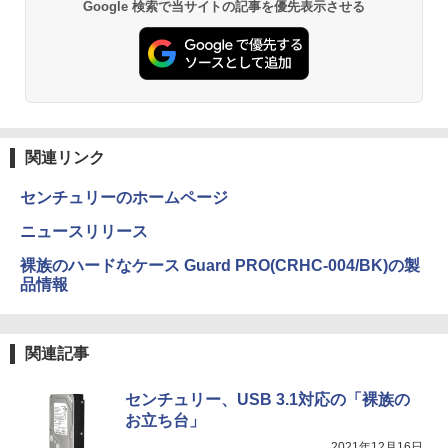
Google 検索で当サイトの記事を優先表示させる
[Explicit]
富士山の天然水 バナジウム含有 水 ミネラル
エース)
【お買い物マラソ！P最大31.5%還元】
2
ウォーター ペットボトル 静岡県産 500ミリリ
￥5,990
モニター 21.5インチ 120Hz モニター 2
ットル (Smart Basic)
￥250
￥832
2インチ pcモニター フルhd 非光沢 液晶
ディスプレイ Adaptive Sync VESA対応
￥1,380
フレームレス HDMI*2 ブルーライト軽減
1OC Vol.7 （TJMOOK）
3
チルト調節可 ビジネス用 五年保証 pcモ
ニター目に優しい HDMIケーブル付
Anker Soundcore Liberty 5 ミッドナイトブ
見知らぬ糸
ONE PIECE モノクロ版 115 (ジャンプコミッ
￥1,650
ラック
クスDIGITAL)
by Amazon 炭酸水 ラベルレス 500ml ×24本
強炭酸水 ペットボトル 500ミリリットル (Sm
￥9,980
￥250
関連リンク
art Basic)
￥14,990
￥594
センチュリーのホームページ
￥1,625
液晶モニター PCディスプレイ 23.8 24イ
日本集中治療医学会 専門医テキスト
3
ニュースリリース
4
ンチ 144Hz 1ms IPS フルHD ノングレア
【2026年アップグレード版】AOKIMI ワイヤ
On My Road (Stadium ver.)
HUNTER×HUNTER モノクロ版 39 (ジャンプ
第4版 [ 一般社団法人日本集中治療医学会
非光沢 ブルーライトカット HDMI VGA
レスイヤホン bluetooth イヤホン V12 小型
コミックスDIGITAL)
教育委員会 ]
裸族のハードなケース Guard PRO(CRHC-004/BK)の製
by Amazon 天然水ラベルレス 2L×9本
スピーカー内蔵 ヘッドホン端子 VESA対
軽量 ブルートゥースHi-Fi 最大36時間再生 ぶ
￥250
品情報
応 テレワーク 在宅勤務 法人向け オフィ
るーとゅーす コードレス ENCノイズキャン
￥572
￥22,000
￥1,117
ス TERRA 2441W
セリング 自動ペアリング Type-C充電 マイク
付き 防水 タッチ式音量調整 スポーツ/通勤/通
学/WEB会議(ホワイト)
￥9,999
関連記事
On My Road (Stadium ver.)
スーパーの裏でヤニ吸うふたり 9巻 (デジタル
タッチペンで音が聞ける！ はじめてずか
5
￥1,964
版ビッグガンガンコミックス)
ん1000 英語つき はじめて図鑑1000 はじ
【Amazon.co.jp限定】 伊藤園 磨かれて、澄
センチュリー、USB 3.1対応の「裸族の
めてのずかん こども 子ども 0歳 1歳 2歳
みきった日本の水 2L 8本 ラベルレス [ ケース
￥250
お立ち台」
ゲーミングモニター 23.8インチ PCモニ
3歳 4歳 小学館 タッチペン 図鑑 ずかん
] [ 水 ] [ ペットボトル ] [ 箱買い ] [ ストック
4
￥810
ター 100Hz 1920×1080 FHD 1080p 5ms
はじめて 英語 プレゼント クリスマス お
Xiaomi シャオミ REDMI Buds 8 Lite ワイヤ
] [ 水分補給 ]
2021年12月16日