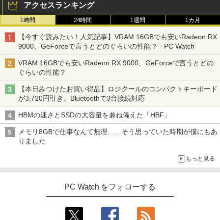
アクセスランキング
1時間
24時間
1週間
1カ月
【今すぐ読みたい！人気記事】VRAM 16GBでも安いRadeon RX
9000、GeForceで言うとどのぐらいの性能？ - PC Watch
VRAM 16GBでも安いRadeon RX 9000、GeForceで言うとどの
ぐらいの性能？
【本日みつけたお買い得品】ロジクールのコンパクトキーボード
が3,720円引き。Bluetoothで3台接続対応
HBMの速さとSSDの大容量を兼ね備えた「HBF」
メモリ8GBで仕事なんて無理……そう思っていた時期が僕にもあ
りました
もっと見る
PC Watch をフォローする