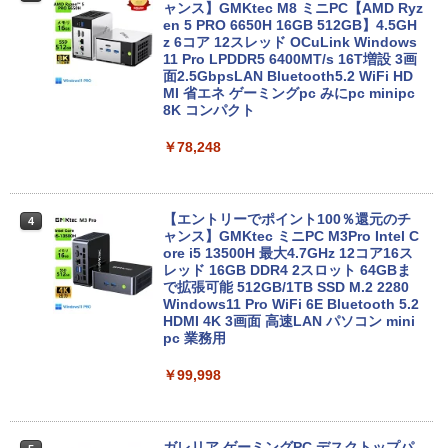
レット 6GB/128GB/WiFi VHU5864JP
ャンス】GMKtec M8 ミニPC【AMD Ryz
en 5 PRO 6650H 16GB 512GB】4.5GH
z 6コア 12スレッド OCuLink Windows
￥29,981
11 Pro LPDDR5 6400MT/s 16T増設 3画
面2.5GbpsLAN Bluetooth5.2 WiFi HD
MI 省エネ ゲーミングpc みにpc minipc
8K コンパクト
【P最大15倍還元】2025年新生活応援！
4
激安！ノートパソコン Office搭載 初期設
￥78,248
定済 Win11搭載 インテル第13世代CPU
メモリ8GB 高速SSD256GB/512GB 14.1
型FHD液晶 Webカメラ 日本語配列キー
ボード付き テレワーク・在宅勤務・オン
ライン授業対応 軽量ノートPC 14Q8F
【エントリーでポイント100％還元のチ
4
ャンス】GMKtec ミニPC M3Pro Intel C
ore i5 13500H 最大4.7GHz 12コア16ス
￥31,980
レッド 16GB DDR4 2スロット 64GBま
で拡張可能 512GB/1TB SSD M.2 2280
Windows11 Pro WiFi 6E Bluetooth 5.2
HDMI 4K 3画面 高速LAN パソコン mini
DELL Inspiron15 5583 Windows11 64
5
pc 業務用
bit WEBカメラ HDMI テンキー Core i7 8
565U メモリー8GB 高速SSD256GB+HD
￥99,998
D1TB 無線LAN DVDマルチ A4サイズ フ
ルHD液晶 ノートパソコン【中古】【30
日保証】1708114
ガレリア ゲーミングPC デスクトップパ