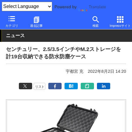
Powered by
Translate
PC Watch
半導体/周辺機器
HDD（ハードディスク）
その他
カテゴリ
過去記事
検索
Impressサイト
ニュース
センチュリー、2.5/3.5インチやM.2ストレージを
計19台収納できる防水防塵ケース
宇都宮 充
2022年8月2日 14:20
リスト