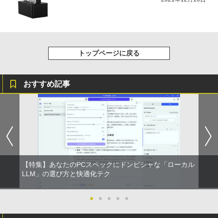
応答 薄型 液晶ディスプレイ ノングレア
祝い 知育玩具 英語教育
レスイヤホン Bluetooth 5.4 ノイズキャンセ
非光沢 VA simplus シンプラス SP-NMT
リング ANC 36時間再生
￥998
23【送料無料】【レビューでモニターク
￥5,478
リーナープレゼント】【メーカー1年保
￥3,480
証】
トップページに戻る
￥10,899
おすすめ記事
【楽天1位!1,600円OFFクーポン 8/4 20:
5
00-8/11 01:59】Xiaomi Monitor A24i 20
26 ディスプレイ 1080P 23.8インチ 144
Hzリフレッシュレート sRGB99% 1670
万色 300nits ΔE＜1 低ブルーライト 大
画面 TÜV認証 目にやさしい 調整可能な
スタンド VESA
￥12,580
【特集】あなたのPCスペックにドンピシャな「ローカル
LLM」の選び方と快適化テク
●
●
●
●
●