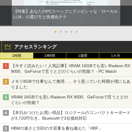
【特集】あなたのPCスペックにドンピシャな「ローカル
LLM」の選び方と快適化テク
●
●
●
●
●
アクセスランキング
1時間
24時間
1週間
1カ月
【今すぐ読みたい！人気記事】VRAM 16GBでも安いRadeon RX
9000、GeForceで言うとどのぐらいの性能？ - PC Watch
メモリ8GBで仕事なんて無理……そう思っていた時期が僕にもあ
りました
VRAM 16GBでも安いRadeon RX 9000、GeForceで言うとどの
ぐらいの性能？
【本日みつけたお買い得品】ロジクールのコンパクトキーボード
が3,720円引き。Bluetoothで3台接続対応
HBMの速さとSSDの大容量を兼ね備えた「HBF」