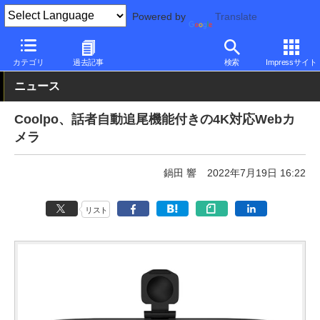
Powered by
Translate
PC Watch
半導体/周辺機器
アクセサリ
Webカメラ
カテゴリ
過去記事
検索
Impressサイト
ニュース
Coolpo、話者自動追尾機能付きの4K対応Webカ
メラ
鍋田 響
2022年7月19日 16:22
リスト