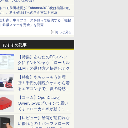
ツ4種、いよいよ発売！
ドコモ前田社長が「ahamo40GB化は検証のた
め」、料金値上げへの考え方にも言及
吉野家、牛リブロースを熱々で提供する「極旨
牛鉄板ステーキ定食」を発売
もっと見る
おすすめ記事
【特集】あなたのPCスペッ
クにドンピシャな「ローカル
LLM」の選び方と快適化テク
【特集】あぢぃ～もう無理
ぽ！千円の闘魂タオルから着
るエアコンまで、夏の冷感グ
ッズ一挙紹介
【コラム】OpenClawと
Qwen3.5-9Bプリインで届い
てすぐローカルAIが動くミニ
PC「SER9 Pro」
【レビュー】給電が途切れな
い優れもの！バッファロー製