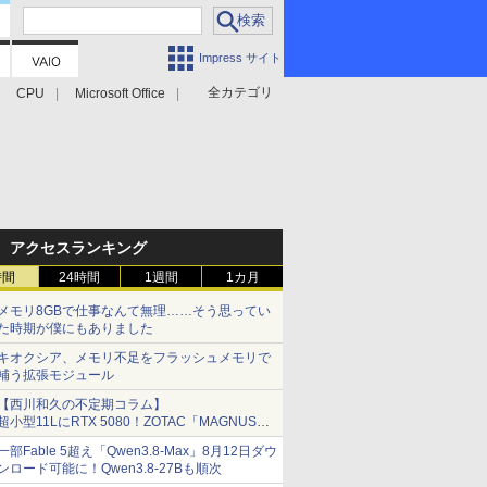
Impress サイト
全カテゴリ
CPU
Microsoft Office
アクセスランキング
時間
24時間
1週間
1カ月
メモリ8GBで仕事なんて無理……そう思ってい
た時期が僕にもありました
キオクシア、メモリ不足をフラッシュメモリで
補う拡張モジュール
【西川和久の不定期コラム】
超小型11LにRTX 5080！ZOTAC「MAGNUS
ONE」最上位機の実力を探る
一部Fable 5超え「Qwen3.8-Max」8月12日ダウ
ンロード可能に！Qwen3.8-27Bも順次