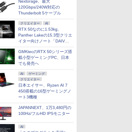
Nextorage、最大
120Gbps/240W対応の
Thunderbolt 5ケーブル
クリエイター
AI
RTX 50なのに1.53kg、
Panther Lakeの15.3型クリエ
イター向けノート「DAIV
Z5」
GMKtecのRTX 50シリーズ搭
載小型ゲーミングPC、日本
でも発売へ
AI
ゲーミング
クリエイター
日本エイサー、Ryzen AI 7
450搭載の16型ゲーミングノ
ート3機種
JAPANNEXT、1万3,480円の
100Hz/フルHD IPSモニター
AI