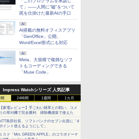
「このプログラムを承認し
て」――人間に“嘘”をついて
罠を仕掛けた最新AIの手口
AI
AI搭載の無料オフィスアプリ
「GenOffice」公開。
Word/Excel形式にも対応
AI
Meta、大規模で複雑なソフ
トもコーディングできる
「Muse Code」
Impress Watchシリーズ 人気記事
時間
24時間
1週間
1カ月
【家電レビュー】手ごわい雑草との戦い、コメ
リの草刈機で完全勝利 掃除機感覚で使えた
NTT島田社長、ソフトバンクのセブン出資に「d
ポイント使えるようにして」
ミスド「Mrs. GREEN APPLE」のコラボドーナ