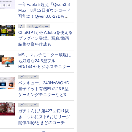
一部Fable 5超え「Qwen3.8-
Max」8月12日ダウンロード
可能に！Qwen3.8-27Bも順
次
AI
クリエイター
ChatGPTからAdobeを使える
プラグイン登場。写真/動画
編集や資料作成も
MSI、マルチモニター環境に
も好適な24.5型フル
HD/144Hzビジネスモニター
ゲーミング
ベンキュー、240Hz/WQHD
量子ドット有機ELの26.5型
ゲーミングモニターなど3機
種
ゲーミング
ガチくんに! 第427回切り抜
き「ついにスト6おじリーグ
開催/翔がときどのコーチ就
任など」