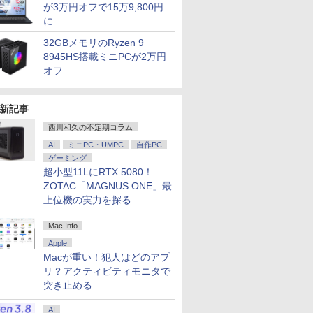
が3万円オフで15万9,800円
に
32GBメモリのRyzen 9
8945HS搭載ミニPCが2万円
オフ
新記事
西川和久の不定期コラム
AI
ミニPC・UMPC
自作PC
ゲーミング
超小型11LにRTX 5080！
ZOTAC「MAGNUS ONE」最
上位機の実力を探る
Mac Info
Apple
Macが重い！犯人はどのアプ
リ？アクティビティモニタで
突き止める
AI