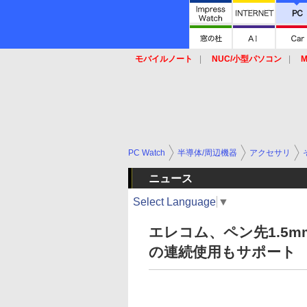
モバイルノート
NUC/小型パソコン
M
SSD
キーボード
マウス
PC Watch
半導体/周辺機器
アクセサリ
ニュース
Select Language
▼
エレコム、ペン先1.5
の連続使用もサポート