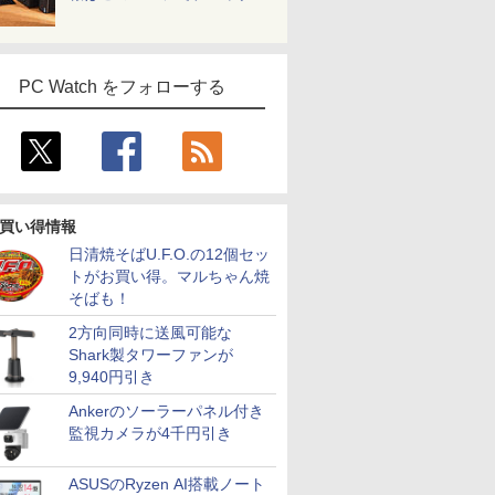
PC Watch をフォローする
買い得情報
日清焼そばU.F.O.の12個セッ
トがお買い得。マルちゃん焼
そばも！
2方向同時に送風可能な
Shark製タワーファンが
9,940円引き
Ankerのソーラーパネル付き
監視カメラが4千円引き
ASUSのRyzen AI搭載ノート