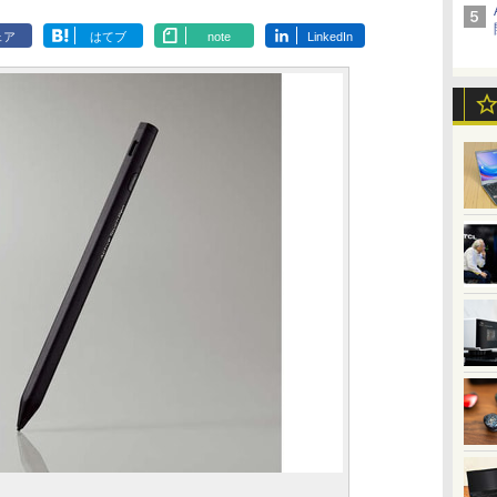
ェア
はてブ
note
LinkedIn