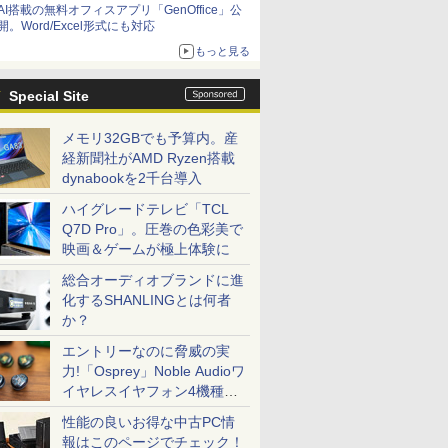
AI搭載の無料オフィスアプリ「GenOffice」公
開。Word/Excel形式にも対応
もっと見る
Special Site
メモリ32GBでも予算内。産
経新聞社がAMD Ryzen搭載
dynabookを2千台導入
ハイグレードテレビ「TCL
Q7D Pro」。圧巻の色彩美で
映画＆ゲームが極上体験に
総合オーディオブランドに進
化するSHANLINGとは何者
か？
エントリーなのに脅威の実
力!「Osprey」Noble Audioワ
イヤレスイヤフォン4機種を
一気に聴く
性能の良いお得な中古PC情
報はこのページでチェック！