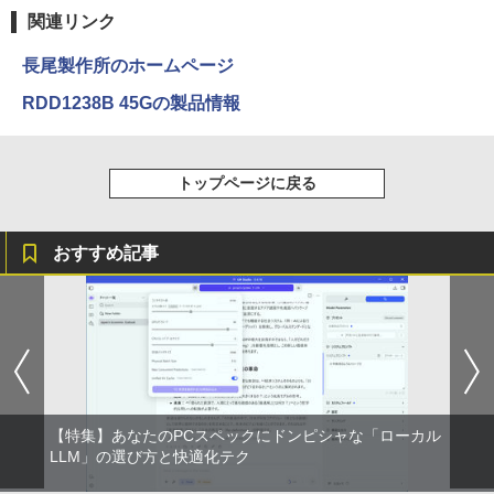
Ryzen 5 N95/N97/N100/4300U/N150よ
関連リンク
￥12,980
り高性能
長尾製作所のホームページ
￥61,999
RDD1238B 45Gの製品情報
トップページに戻る
おすすめ記事
【特集】あなたのPCスペックにドンピシャな「ローカル
LLM」の選び方と快適化テク