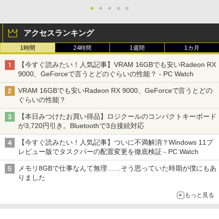
●
●
●
●
●
アクセスランキング
1時間
24時間
1週間
1カ月
【今すぐ読みたい！人気記事】VRAM 16GBでも安いRadeon RX
9000、GeForceで言うとどのぐらいの性能？ - PC Watch
VRAM 16GBでも安いRadeon RX 9000、GeForceで言うとどの
ぐらいの性能？
【本日みつけたお買い得品】ロジクールのコンパクトキーボード
が3,720円引き。Bluetoothで3台接続対応
【今すぐ読みたい！人気記事】ついに不満解消？Windows 11プ
レビュー版でタスクバーの配置変更を徹底検証 - PC Watch
メモリ8GBで仕事なんて無理……そう思っていた時期が僕にもあ
りました
もっと見る