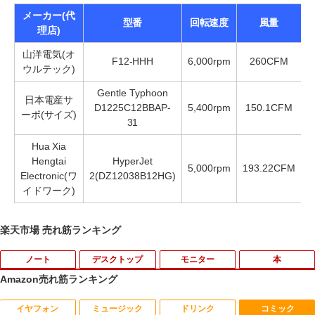
メーカー(代
型番
回転速度
風量
理店)
山洋電気(オ
F12-HHH
6,000rpm
260CFM
ウルテック)
Gentle Typhoon
日本電産サ
D1225C12BBAP-
5,400rpm
150.1CFM
5
ーボ(サイズ)
31
Hua Xia
Hengtai
HyperJet
5,000rpm
193.22CFM
6
Electronic(ワ
2(DZ12038B12HG)
イドワーク)
楽天市場 売れ筋ランキング
ノート
デスクトップ
モニター
本
Amazon売れ筋ランキング
イヤフォン
ミュージック
ドリンク
コミック