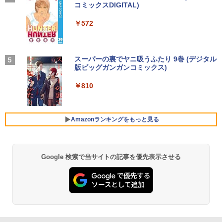
SB-C/USB3.1/パソコン 中古PC 中古ノー
中古デスクトップパソコン 中古パソコン
レスイヤホン bluetooth イヤホン V12 小型
コミックスDIGITAL)
by Amazon 炭酸水 ラベルレス 500ml ×24本
トパソコン Windows11
デスクトップパソコン デスクトップ PC
軽量 ブルートゥースHi-Fi 最大36時間再生 ぶ
強炭酸水 ペットボトル 500ミリリットル (Sm
￥250
2027 青山学院中等部・直前対策合格セッ
4
るーとゅーす コードレス ENCノイズキャン
art Basic)
￥572
【期間限定5%OFFクーポン 8/12 10時ま
ト問題集(5冊) 中学受験 過去問の傾向と
4
セリング 自動ペアリング Type-C充電 マイク
￥25,800
￥55,000
で】 モニター 23.8インチ 144Hz FHD p
対策 / 参考書 自宅学習 送料無料 / 受験専
付き 防水 タッチ式音量調整 スポーツ/通勤/通
￥1,625
cモニター フリッカーレス FullHD ブル
門サクセス
学/WEB会議(ホワイト)
ーライトカット ノングレア ディスプレイ
HDMI 144hz pcモニター Adaptive-Syn
BUGS LIFE
スーパーの裏でヤニ吸うふたり 9巻 (デジタル
￥19,250
￥1,964
ノートパソコン 新品 14型 Office付き Wi
【ポイント10倍】美品 HP 400 G6 SF 9
c ブラック MAXZEN MJM24IC01 MJM2
版ビッグガンガンコミックス)
【Amazon.co.jp限定】 伊藤園 磨かれて、澄
4
4
ndows11 第11世代Intel メモリ8GB SSD
世代 Core i5 9500 メモリ8GB 16GB 32
4IC02-F144 マクスゼン
みきった日本の水 2L 8本 ラベルレス [ ケース
￥250
256GB/512GB 日本語キーボード 初期設
GB 新品M.2SSD256GB 512GB office付
] [ 水 ] [ ペットボトル ] [ 箱買い ] [ ストック
￥810
定済 軽量 薄型 14インチ 学習用 PC 子ど
き デスクトップパソコン 中古パソコン P
Xiaomi シャオミ REDMI Buds 8 Lite ワイヤ
￥10,980
] [ 水分補給 ]
【全巻】 シャングリラ・フロンティア ～
5
も 11世代 インテル 1年保証 在宅勤務 テ
C Windows11 pro Win11 3画面対応 PC
レスイヤホン Bluetooth 5.4 ノイズキャンセ
クソゲーハンター、神ゲーに挑まんとす
レワーク ギフト 楽天1位 送料無料
800 600 G5 G4 モニタ セット オフィス
リング ANC 36時間再生
￥998
～ 1-27巻セット （KCデラックス） [ 硬
2024 搭載 選択可 8世代 10世代 DELL 13
Amazonランキングをもっと見る
梨菜 ]
11a
￥29,800
￥3,480
アイ・オー・データ機器 ワイド液晶ディ
5
スプレイ 23.8型/LCD-A241DB
￥21,417
￥36,740
￥12,370
Google 検索で当サイトの記事を優先表示させる
【期間限定破格金額！】新生活 新古品 W
5
in11搭載 パソコンノートパソコンoffice
付き 初心者向けノートPC 初期設定済 1
【エントリーでポイント100％還元チャ
5
5.6型 インテル高速CPU ランダムで発送
ンス】GMKtec G10 ミニPC【AMD Ryz
メモリ4GB～ 高速SSD1TB 最大 フルHD
en 5 3500U DDR4 16GB 512GB/256GB/
Webカメラ zoom 軽量薄型 無線 型番更
1T SSD】4C/8T 3.7GHz 64GB 16T拡張
新で在庫処分
Windows11 Pro 8K/4K 3画面出力 LAN *
2 WiFi5 Bluetooth5.0 Nucbox みにpc