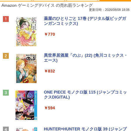
【★最大100%ポイント】【Windows X
【中古】 富士通・NEC・HP・Dell・Len
【期間限定P15倍+最大10%OFFクーポ
【本日限定★P最大29.5倍★お買い物マ
1
1
1
1
Amazon ゲーミングデバイス の売れ筋ランキング
P 搭載】大手メーカー おまかせ ノートパ
ovoなど有名メーカーから特選 店長セレ
ン】 【3年保証】DELL デル E2020H 中
ラソン+SUP★要エントリー】【中古/送
ソコン/Celeron Core2/メモリ:4GB/SSD:
クト おまかせデスクトップPC デュアル
古 アウトレット 返品 送料無料 中古ディ
料無料】13冊新品 ハンター協会公式ハン
更新日時：2026/08/08 18:06
128GB/15.6インチ 大画面/DVD/新品 マ
モニターセット WPS Office付き Windo
スプレイ 中古モニター ディスプレイ 液
ターズガイド付 全国送料無料! HUNTER
Anker Soundcore P40i オフホワイト
BRUCE WAYNE feat. Flo Milli, ATL Jacob
by Amazon 天然水 ラベルレス 500ml ×24本
薬屋のひとりごと 17巻 (デジタル版ビッグガ
ウス 付き/中古ノートPC 中古ノートパソ
ws11-Pro メモリ8GB SSD256GB コアi5
晶 モニター 液晶モニター 液晶ディスプ
×HUNTER ＜1-39巻セット＞ / 冨樫義博 /
[Explicit]
富士山の天然水 バナジウム含有 水 ミネラル
ンガンコミックス)
コン パソコン 中古パソコン
(第8世代以降)搭載 DVDドライブ 22イン
レイ 本体 パソコンモニター デュアル
全巻 漫画全巻 全巻セット ハンターxハン
ウォーター ペットボトル 静岡県産 500ミリリ
￥7,990
チ以上液晶ディスプレイセット 中古パソ
ター/ハンターハンター
ットル (Smart Basic)
￥250
￥770
コン
￥9,999
￥5,500
￥18,590
￥1,380
￥35,800
Anker Soundcore P31i ブラック
BRUCE WAYNE feat. Flo Milli, ATL Jacob
異世界居酒屋「のぶ」(22) (角川コミックス・
中古パソコン 東芝TOSHIBA B35 15.6型
フィリップス（ディスプレイ） 221S9A/
2
2
[Explicit]
エース)
【Amazon.co.jp限定】 い・ろ・は・す 2L P
第5世代Celeron メモリ8GB SSD128GB
11 [21.5型液晶ディスプレイ/1920×1080/
集英社 コンパクト版 学習まんが 日本の
2
ET ラベルレス ×8本
￥5,990
Windows11 Office 2019搭載 在宅勤務
富士通 FMV K5010 AIO 23.8インチ 第10
HDMI、D-Sub/スピーカー：あり/5年間
歴史 全巻セット(全20巻+別巻2)
2
￥250
￥832
仕事用 学習用 中古PC 仕事 家庭 安い 激
世代 Core i5 メモリ16GB Nvme M.2 SS
フル保証]
￥1,112
安
D 512GB Office付き Webカメラ WiFi W
￥18,590
indows11 中古一体型
￥9,880
￥13,500
Anker Soundcore Liberty 5 ミッドナイトブ
On My Road (Stadium ver.)
ONE PIECE モノクロ版 115 (ジャンプコミッ
￥49,800
ラック
クスDIGITAL)
by Amazon 天然水ラベルレス 2L×9本
【送料無料】HUNTER×HUNTER 1-39巻
3
￥250
ASUS エイスース 液晶ディスプレイ Ey
3
セット
￥14,990
￥594
￥1,117
【★最大100%ポイント】【新生活応援・
e Care [ 21.45型 / フルHD(1920×1080) /
3
2026】【Office 2019 H&B】【カメラ×F
【期間限定P15倍+最大10%OFFクーポ
ワイド ] ブラック VP227HF
3
￥19,096
HD】富士通 LIFEBOOK U939/第8世代 C
ン】 【3年保証】APPLE アップル MAC
ore i5/メモリ:8GB/M.2 SSD:256GB/512
MINI SSD256GB メモリ8GB APPLE Ma
￥10,980
GB/1TB/Wi-fi/Bluetooth/13.3型/HDMI/U
c OS X 中古 アウトレット 返品 送料無料
【2026年アップグレード版】AOKIMI ワイヤ
On My Road (Stadium ver.)
HUNTER×HUNTER モノクロ版 39 (ジャンプ