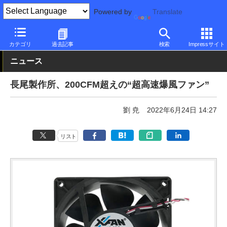
Powered by
Translate
PC Watch
半導体/周辺機器
自作PCパーツ
その他
カテゴリ
過去記事
検索
Impressサイト
ニュース
長尾製作所、200CFM超えの“超高速爆風ファン”
劉 尭
2022年6月24日 14:27
リスト