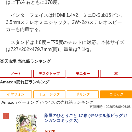
は上下/左右ともに178度。
インターフェイスはHDMI 1.4×2、ミニD-Sub15ピン、
3.5mmステレオミニジャック。2W×2のステレオスピー
カーも内蔵する。
スタンドは上8度～下5度のチルトに対応。本体サイズ
は727×202×479.7mm(同)、重量は7.1kg。
楽天市場 売れ筋ランキング
ノート
デスクトップ
モニター
本
Amazon売れ筋ランキング
イヤフォン
ミュージック
ドリンク
コミック
【期間限定破格金額！】新生活 新古品 W
【クーポン利用で8,980円！】AOC公式
ONE PIECE モノクロ版 115 【電子書
1
1
1
Amazon ゲーミングデバイス の売れ筋ランキング
in11搭載 パソコンノートパソコンoffice
モバイルモニター 15.6インチ モバイルデ
籍】[ 尾田栄一郎 ]
付き 初心者向けノートPC 初期設定済 1
ィスプレイ サブモニター Type-C ケーブ
更新日時：2026/08/09 06:06
5.6型 インテル高速CPU ランダムで発送
ル1本 スピーカー内蔵 IPS フルHD ノン
￥594
Anker Soundcore P40i オフホワイト
BRUCE WAYNE feat. Flo Milli, ATL Jacob
by Amazon 天然水 ラベルレス 500ml ×24本
薬屋のひとりごと 17巻 (デジタル版ビッグガ
メモリ4GB～ 高速SSD1TB 最大 フルHD
グレア 軽量 薄型 Switch PS5 Mac スマ
[Explicit]
富士山の天然水 バナジウム含有 水 ミネラル
ンガンコミックス)
Webカメラ zoom 軽量薄型 無線 型番更
ホ iPhone対応 テレワーク ポータブルモ
ウォーター ペットボトル 静岡県産 500ミリリ
￥7,990
新で在庫処分
ニター V50 2年保証 MINI HDMI
ットル (Smart Basic)
￥250
￥770