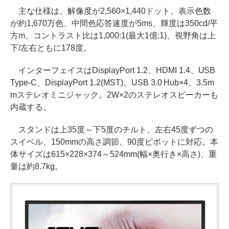
主な仕様は、解像度が2,560×1,440ドット、表示色数
が約1,670万色、中間色応答速度が5ms、輝度は350cd/平
方m、コントラスト比は1,000:1(最大1億:1)、視野角は上
下/左右ともに178度。
インターフェイスはDisplayPort 1.2、HDMI 1.4、USB
Type-C、DisplayPort 1.2(MST)、USB 3.0 Hub×4、3.5m
mステレオミニジャック。2W×2のステレオスピーカーも
内蔵する。
スタンドは上35度～下5度のチルト、左右45度ずつの
スイベル、150mmの高さ調節、90度ピボットに対応。本
体サイズは615×228×374～524mm(幅×奥行き×高さ)、重
量は約8.7kg。