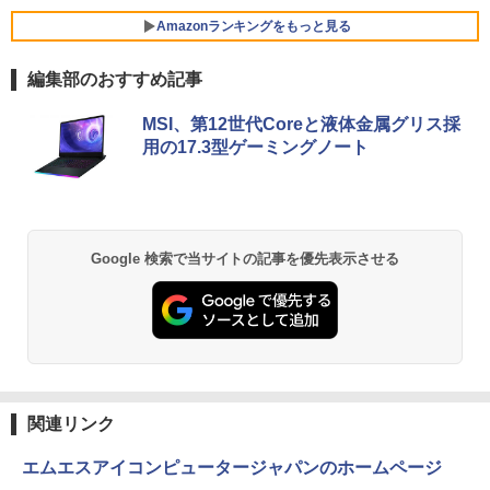
モリ8GB Core i3 第8世代 Microsoft Off
リング ANC 36時間再生
￥35,860
ice付き Windows11 東芝 dynabook D8
Amazonランキングをもっと見る
3 ノートパソコン 中古 PC パソコン 中古
￥2,980
モバイルモニター 10.5インチ FHD1280P
5
ノートPC 中古ノート 最大SSD512GB
モバイルディスプレイ 高輝度400nits 10
編集部のおすすめ記事
「楽天ランキング1位」 デスクトップパ
0%sRGB 超軽量260g 極細ベゼル ポータ
5
￥24,800
ソコン Windows11 Office付き パソコン
ブルモニター IPSパネル HDR対応 USB T
新品｜インテル 第14世代 Core i5-4590 i
ype-C/mini HDMI接続可 ゲーム機/携帯
MSI、第12世代Coreと液体金属グリス採
5 i7-14700F｜ SSD 256GB～2TB｜メモ
電話/PC/Mac対応
用の17.3型ゲーミングノート
リ 8～64GB DDR4/5｜ デスクトップPC
【中古】【モニターにムラあり・激安ご
2年保証 激安 高性能 ゲーム 本体のみ PC
￥8,999
5
奉仕】 ノートパソコン / DELL Latitude
高スペッ 初期設定済み
3520 / 第11世代Corei5 / SSD256GB / メ
モリー8GB / Windows11 / USB / micro
￥45,700
SD / type-C / Bluetooth / HDMI / ACア
Google 検索で当サイトの記事を優先表示させる
ダプター / MS-office搭載
￥29,800
関連リンク
エムエスアイコンピュータージャパンのホームページ