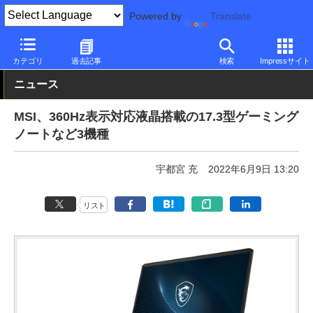
Powered by
Translate
PC Watch
パソコン/タブレット/スマートフォン
ゲーミングノー
カテゴリ
過去記事
検索
Impressサイト
ニュース
MSI、360Hz表示対応液晶搭載の17.3型ゲーミング
ノートなど3機種
宇都宮 充
2022年6月9日 13:20
リスト