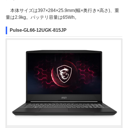
本体サイズは397×284×25.9mm(幅×奥行き×高さ)、重
量は2.9kg。バッテリ容量は65Wh。
Pulse-GL66-12UGK-815JP