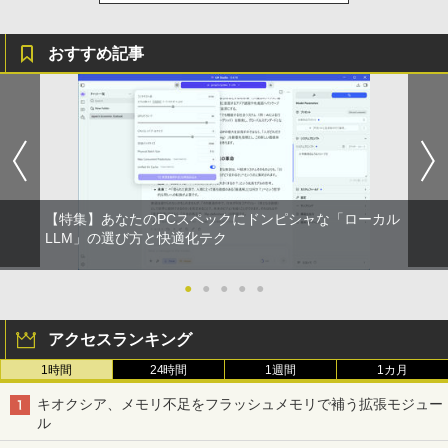
おすすめ記事
【特集】あなたのPCスペックにドンピシャな「ローカル
LLM」の選び方と快適化テク
●
●
●
●
●
アクセスランキング
1時間
24時間
1週間
1カ月
キオクシア、メモリ不足をフラッシュメモリで補う拡張モジュー
ル