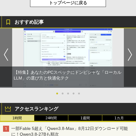
Anker Soundcore Liberty 5 アプリコットピ
On My Road (Stadium ver.)
ONE PIECE モノクロ版 115 (ジャンプコミッ
トップページに戻る
PS | 243V5QHABA/11 | 23.6インチワイ
URGERY／岡庭豊／荒瀬康司／三角和雄
ンク
クスDIGITAL)
by Amazon 炭酸水 ラベルレス 500ml ×24本
ド 1920×1080(フルHD) | LEDバックライ
強炭酸水 ペットボトル 500ミリリットル (Sm
￥250
ト | スピーカー内蔵 | 3系統入力(VGA・D
￥30,360
art Basic)
￥-
￥594
VI-D・HDMI) | VGAケーブル・電源ケー
おすすめ記事
ブル付属【30日保証】
￥1,625
￥5,980
公式TOEIC Listening & Reading 問題
4
【2026年アップグレード版】AOKIMI ワイヤ
On My Road (Stadium ver.)
HUNTER×HUNTER モノクロ版 39 (ジャンプ
集 12 [ ETS ]
レスイヤホン bluetooth イヤホン V12 小型
コミックスDIGITAL)
by Amazon 天然水ラベルレス 2L×9本
軽量 ブルートゥースHi-Fi 最大36時間再生 ぶ
￥250
￥3,630
るーとゅーす コードレス ENCノイズキャン
￥572
Philips フィリップス 240B4QPYEB 24
￥1,117
4
セリング 自動ペアリング Type-C充電 マイク
インチ PLSパネル採用ワイド Power Se
付き 防水 タッチ式音量調整 スポーツ/通勤/通
nsor 搭載液晶モニター 内蔵スピーカー
学/WEB会議(ホワイト)
WUXGA 1920x1200 中古 送料無料 2ヶ月
【特集】あなたのPCスペックにドンピシャな「ローカル
保証
BUGS LIFE
スーパーの裏でヤニ吸うふたり 9巻 (デジタル
LLM」の選び方と快適化テク
ちいかわ なんか小さくてかわいいやつ
5
￥1,964
版ビッグガンガンコミックス)
コカ・コーラ やかんの麦茶 from 爽健美茶 ラ
（7）なんか飛び出ていろいろ貼れるフォ
￥6,800
ベルレス 650mlPET×24本
￥250
トアルバム付き特装版 （講談社キャラク
●
●
●
●
●
￥810
ターズA） [ ナガノ ]
Xiaomi シャオミ REDMI Buds 8 Lite ワイヤ
￥2,009
レスイヤホン Bluetooth 5.4 ノイズキャンセ
￥3,630
アクセスランキング
リング ANC 36時間再生
Dell モニター 19インチ P1917S IPSパネ
5
ル 1280x1024 スクエア HDMI USBハブ
1時間
24時間
1週間
1カ月
￥2,980
高さ調整 中古ディスプレイ
一部Fable 5超え「Qwen3.8-Max」8月12日ダウンロード可能
￥8,800
に！Qwen3.8-27Bも順次