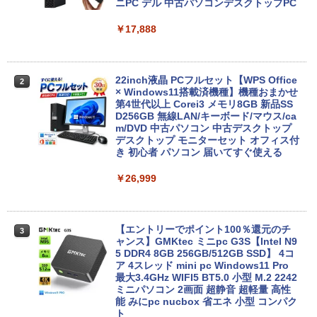
ニPC デル 中古パソコンデスクトップPC
￥13,800
￥17,888
8月5日限定10倍＆抽選10000P！｜お得3
2
点セット富士通 LIFEBOOKシリーズ ノ
22inch液晶 PCフルセット【WPS Office
2
ートパソコンアウトレット 第八世代Core
× Windows11搭載済機種】機種おまかせ
i3 i5 DVD/テンキー/カメラ選べる 大画面
第4世代以上 Corei3 メモリ8GB 新品SS
15型 Windows11 最大メモリ32GB新品S
D256GB 無線LAN/キーボード/マウス/ca
SD2TB オフィス付き MicrosoftOffice20
m/DVD 中古パソコン 中古デスクトップ
24可 中古パソコン WIFI Bluetooth
デスクトップ モニターセット オフィス付
き 初心者 パソコン 届いてすぐ使える
￥16,800
￥26,999
【在庫処分 訳あり】 中古ノートパソコン
3
第10世代 Core i5 Windows11 メモリ8G
【エントリーでポイント100％還元のチ
3
B M.2 SSD256GB 15.6インチ 大画面 無
ャンス】GMKtec ミニpc G3S【Intel N9
線LAN Wi-Fi搭載 Bluetooth対応 Webカ
5 DDR4 8GB 256GB/512GB SSD】 4コ
メラ内蔵 ZOOM対応 Lenovo ThinkPad
ア 4スレッド mini pc Windows11 Pro
L15 Gen1 初期設定済 すぐ使える 90日
最大3.4GHz WIFI5 BT5.0 小型 M.2 2242
保証 送料無料
ミニパソコン 2画面 超静音 超軽量 高性
能 みにpc nucbox 省エネ 小型 コンパク
ト
￥20,980