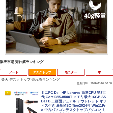
楽天市場 売れ筋ランキング
ノート
デスクトップ
モニター
本
楽天 デスクトップ 売れ筋ランキング
更新日時：2026/08/07 00:00
【中古・軽量SSD搭載】新生活応援 新春
ミニPC Dell HP Lenovo 高速CPU 第8世
1
1
ノートパソコン 中古 パソコン NEC Vers
代 Corei3/i5-8500T メモリ最大16GB SS
aPro VB-1 12.5型 訳あり 第6世代Core i
D1TB 二画面デュアル アウトレット オフ
3 SSD128GB Windows11＋Office2019
ィス付き 最新MSOffice2024可 Win11Pr
180日保証 送料無料 Office付き
o 中古パソコンデスクトップパソコン ミ