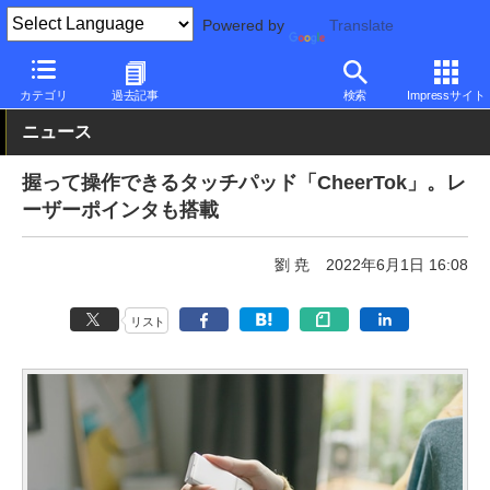
Powered by
Translate
PC Watch
半導体/周辺機器
マウス
その他
カテゴリ
過去記事
検索
Impressサイト
ニュース
握って操作できるタッチパッド「CheerTok」。レ
ーザーポインタも搭載
劉 尭
2022年6月1日 16:08
リスト