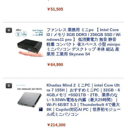
￥51,505
MS限定クーポンあり! 【Win11正式対
4
応】Webカメラ&テンキー付き ノートパ
ソコン 中古 パソコン メモリ 8GB 最大3
ファンレス 業務用 ミニpc 【 Intel Core
4
2GB 新品 SSD 256GB 高性能 第8世代 C
I3 / メモリ 8GB DDR3 / 256GB SSD / Wi
ore i5搭載 DVD 中古ノートパソコン Win
ndows11 pro 】 低消費電力 無音 静音
dows11 Pro 店長オススメ おまかせ 15.6
軽量 コンパクト 省スペース 小型 minipc
型 無線LAN office付き 2026 福袋 ギフト
ミニパソコン デスクトップ 本体 組込 産
業用 工業用 Skynew S4
￥29,800
￥64,990
【最新Office2024】中古ノートパソコン
5
第8世代Core i5 メモリ8GB/16GB 新品S
Khadas Mind 2 ミニPC｜intel Core Ult
5
SD1TB 15.6型 レノボ ThinkPad L590 O
ra 7 155H｜ おすすめミニPC｜32GB・6
ffice付 Windows11 テンキー WEBカメ
4GBメモリ +SSD1TB・2TB、業界のな
ラ 初期設定済 初心者 ノートPC 中古PC
い 5.55Wh電池を内臓（最大25時間）｜
Lenovo
Wi-Fi 6E/BT 5.3｜Thunderbolt 4で最大
8K｜Copilot対応AI PC｜世界初モジュー
ル式ミニパソコン
￥26,800
￥214,300