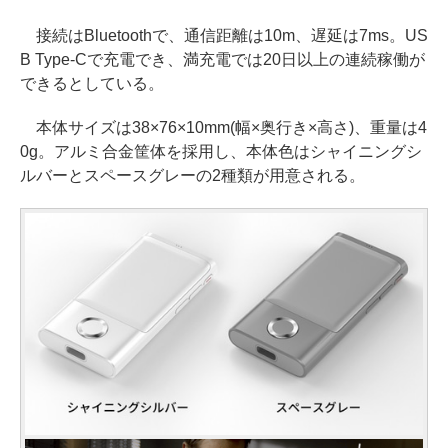
接続はBluetoothで、通信距離は10m、遅延は7ms。US
B Type-Cで充電でき、満充電では20日以上の連続稼働が
できるとしている。
本体サイズは38×76×10mm(幅×奥行き×高さ)、重量は4
0g。アルミ合金筐体を採用し、本体色はシャイニングシ
ルバーとスペースグレーの2種類が用意される。