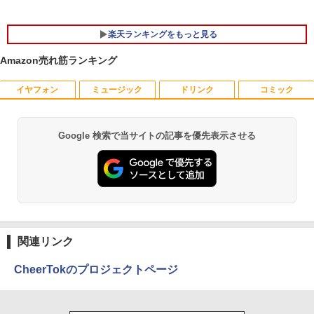
楽天ランキングをもっと見る
Amazon売れ筋ランキング
イヤフォン
ミュージック
ドリンク
コミック
バッファロー BUFFALO USB ハブ USB
【エントリーでポイント10倍】はじめて
1
1
2.0 バスパワー 4ポート ブラック BSH4U
の世界名作えほん きいろいえほんのおう
25BK【Windows/Mac対応】
ち 40巻セット
Google 検索で当サイトの記事を優先表示させる
Anker Soundcore P40i オフホワイト
BRUCE WAYNE feat. Flo Milli, ATL Jacob
【Amazon.co.jp限定】 い・ろ・は・す 2L P
薬屋のひとりごと 17巻 (デジタル版ビッグガ
￥734
￥26,400
[Explicit]
ET ラベルレス ×8本
ンガンコミックス)
￥7,990
￥250
￥1,112
￥770
エレコム モニターアーム補強プレート 固
小学館版学習まんが 世界の歴史 新装版
2
2
定 (クランプ式/グロメット式 対応) 傷防
全22巻セット （小学館 学習まんがシリ
止 デスク保護 保護シート付 ブラック DP
ーズ） [ 小学館 ]
Anker Soundcore P31i ブラック
BRUCE WAYNE feat. Flo Milli, ATL Jacob
by Amazon 天然水 ラベルレス 500ml ×24本
異世界居酒屋「のぶ」(22) (角川コミックス・
A-RP01BK
[Explicit]
富士山の天然水 バナジウム含有 水 ミネラル
エース)
関連リンク
￥26,620
ウォーター ペットボトル 静岡県産 500ミリリ
￥5,990
￥1,687
ットル (Smart Basic)
￥250
￥832
CheerTokのプロジェクトページ
￥1,380
【3千円以上送料無料】year note 内科・
3
中古モニター | 液晶ディスプレイ | PHILI
外科編 2027 INTERNAL MEDICINE & S
3