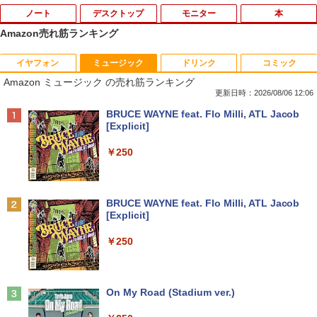
ノート
デスクトップ
モニター
本
Amazon売れ筋ランキング
イヤフォン
ミュージック
ドリンク
コミック
超得1,000円OFF｜新生活応援 豪華特典
【中古】 自作機 Z170 PRO GAMING Co
【送料無料】TF: 富士通 23.8型液晶ディ
漫画 いしぶみ 原爆が落ちてくると
1
1
1
1
Amazon ミュージック の売れ筋ランキング
付き｜最新OS対応 第8世代｜最大180日
re i7 6700K タワー型 USB3.0 HDMI ジャ
スプレイ DY24-9T / B24-9 TS/ FullHD
き、ぼくらは空を見ていた （一般書 51
保証｜Core i3 第8世代｜中古ノートパソ
ンクPC [96640]
1920x1080/ D-sub,DVI,Displayport フ
1） [ 広島テレビ放送編『いしぶみ』 ]
更新日時：2026/08/06 12:06
コン Windows11 office付き｜中古ノー
ルHD(1920×1080) 中古ディスプレイ 中
Anker Soundcore P40i オフホワイト
BRUCE WAYNE feat. Flo Milli, ATL Jacob
トパソコン 15.6 テンキー付き｜ノートパ
古モニター /24型 ワイド 液晶モニター
￥9,310
￥1,650
[Explicit]
ソコン Microsoft Office付き｜ノートパ
【3ケ月保証】
￥5,990
ソコンWindows11 第8世代
￥250
￥6,480
￥19,800
【正規永久版Office付き】【12GB+256
ちいかわ タロット 22枚のオリジナル
2
2
GB】【楽天1位連続受賞】NIPOGI mini
カード付き [ ナガノ ]
pc Intel N5030動作より安定 4C/4T 最大
Anker Soundcore P31i ブラック
BRUCE WAYNE feat. Flo Milli, ATL Jacob
3.1GHz Win11 Pro SSD ミニパソコン U
モニター 27インチ 100Hz FHD VAパネル
￥1,650
2
[Explicit]
【★最大100%ポイント】【新生活応援・
SB3.2×4 3画面 4K 高速2.4G/5GWi-Fi B
スピーカー搭載 ブルーライト軽減 ノング
2
￥4,990
2026】【Office 2019 H&B】Panasonic
T4.2 ミニPC ミニパソコン minipc
レアタイプ 壁掛け対応 省スペース 角度
￥250
Let's note CF-SZ6/第7世代 Core i5/メモ
調整 高視野角 178° Adaptive-Sync対応
リ:8GB/M.2 SSD:256GB/512GB/1TB/1
MAXZEN MJM27CH02-F100
￥39,980
2.1型/Webカメラ/USB3.0/HDMI/wi-fi/無
条解刑事訴訟法 第5版増補版 (条解シリー
3
線マウス/USBメモリ/中古パソコン/ノー
￥13,980
ズ)
トパソコン/Windows11/Windows10
Anker Soundcore Liberty 5 ミッドナイトブ
On My Road (Stadium ver.)
ラック
[VETESA正規販売店]一体型デスクトッ
￥22,642
3