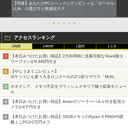
【特集】あなたのPCスペックにドンピシャな「ローカル
ONE PIECE モノクロ版 115 (ジャンプコミッ
LLM」の選び方と快適化テク
クスDIGITAL)
by Amazon 炭酸水 ラベルレス 500ml ×24本
強炭酸水 ペットボトル 500ミリリットル (Sm
●
●
●
●
●
art Basic)
￥594
￥1,625
アクセスランキング
1時間
24時間
1週間
1カ月
【本日みつけたお買い得品】2方向同時に送風可能なShark製タ
ワーファンが9,940円引き
【やじうまミニレビュー】
ポケットにも楽々入るロジクールの2つ折りマウス「Mobi
Fold」。その気になるギミックとは？
キオクシア、メモリ不足をフラッシュメモリで補う拡張モジュー
ル
【本日みつけたお買い得品】Ankerのソーラーパネル付き監視カ
メラが4千円引き
【本日みつけたお買い得品】32GBメモリのRyzen 9 8945HS搭
載ミニPCが2万円オフ