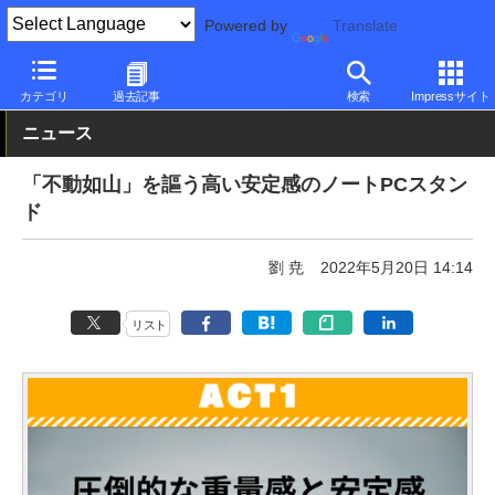
Powered by
Translate
PC Watch
半導体/周辺機器
その他
カテゴリ
過去記事
検索
Impressサイト
ニュース
「不動如山」を謳う高い安定感のノートPCスタン
ド
劉 尭
2022年5月20日 14:14
リスト