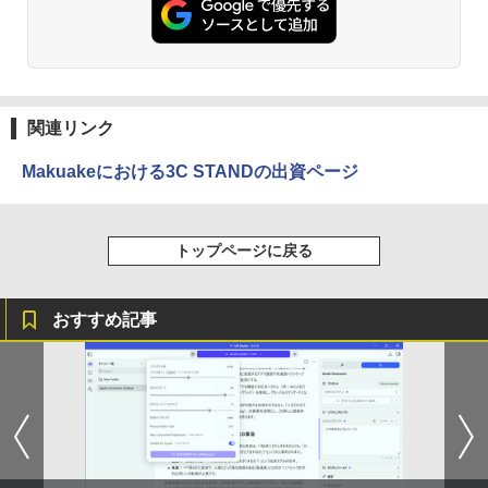
ウォーター ペットボトル 静岡県産 500ミリリ
応 40ピン 60Hz WQXGA 2560x1600 IPS
￥17,480
ットル (Smart Basic)
￥770
LED LCD 液晶ディスプレイ 修理交換用
【マラソンP5倍/10%オフクーポン】【ワ
液晶パネル
5
￥1,380
ケあり/激安商品】 中古ノートパソコン
レノボ Lenovo ThinkPad L380 第8世代
￥16,700
Core i5 メモリ8GB/16GB SSD128/256G
異世界居酒屋「のぶ」(22) (角川コミックス・
B/512GB 13.3インチ Windows11 Pro 送
エース)
関連リンク
【Amazon.co.jp限定】 い・ろ・は・す 2L P
料無料 保証付き
ET ラベルレス ×8本
￥832
Makuakeにおける3C STANDの出資ページ
￥15,800
￥1,001
HUNTER×HUNTER モノクロ版 39 (ジャンプ
トップページに戻る
コミックスDIGITAL)
by Amazon 天然水ラベルレス 2L×9本
￥572
￥1,117
おすすめ記事
スーパーの裏でヤニ吸うふたり 9巻 (デジタル
版ビッグガンガンコミックス)
コカ・コーラ やかんの麦茶 from 爽健美茶 ラ
ベルレス 650mlPET×24本
￥810
￥1,653