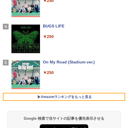
￥19,999
￥250
プパソコン 新品 22型 Windows11 Offic
￥14,990
e搭載 第2世代 Core i5 メモリ8GB SSD2
【公式限定2年保証】 モニター 23インチ
3
56GB キーボードとマウス付属
フルhd 高画質 100Hz VA ノングレア 非
光沢 スピーカー内蔵 3年保証 ディスプレ
中古ノートパソコン Toshiba dynabook
イ パソコンモニター PCモニター フルハ
￥39,999
J32 地球の歩き方 川崎市 （地球の歩
3
4
U63J 第7世代 Core i5 Windows11搭載
イビジョン 21インチ 液晶モニター アイ
【2026年アップグレード版】AOKIMI ワイヤ
BUGS LIFE
き方J） [ 地球の歩き方編集室 ]
Office付き 初期設定済み メモリ8GB/16
リスオーヤマ DT-JF * 安心延長保証対象
レスイヤホン bluetooth イヤホン V12 小型
GB SSD256GB/512GB/1TB 新品換装済
軽量 ブルートゥースHi-Fi 最大36時間再生 ぶ
￥250
￥2,310
み 13.3インチ液晶 軽量 モバイルPC USB
るーとゅーす コードレス ENCノイズキャン
￥14,500
中古パソコン 中古 デスクトップパソコン
4
3.0ポート 無線LAN WiFi 在宅勤務 テレ
セリング 自動ペアリング Type-C充電 マイク
Office付き 液晶セット 高解像度 初期設
ワーク
付き 防水 タッチ式音量調整 スポーツ/通勤/通
定済み 見やすい 人気商品 Windows11 P
学/WEB会議(ホワイト)
ro DELL OptiPlex 7060 Core i5 16GB 2
￥21,800
2インチ 中古 パソコン デスクトップパソ
【BenQ公式店】BenQ ベンキュー GW2
On My Road (Stadium ver.)
パックンの森のお金塾こども投資セット
4
5
￥1,964
コン
791 27インチ アイケアモニター Full HD/
[ パトリック・ハーラン ]
IPS/HDMI/DP/ブルーライト軽減プラス/
￥250
フリッカーフリー/ティルト機能/27型 PC
￥50,999
￥3,300
【最新Office2024】中古ノートパソコン
モニター
Xiaomi シャオミ REDMI Buds 8 Lite ワイヤ
4
office搭載 東芝 dynabook R73 高性能
レスイヤホン Bluetooth 5.4 ノイズキャンセ
インテル 第7世代 Core i5 メモリ16GB
リング ANC 36時間再生
￥16,621
爆速SSD 512GB 13.3型 LED液晶 HDMI
Amazonランキングをもっと見る
ミニPC 中古デスクトップ DELL Optiple
5
端子 USB3.0 Wi-Fi Bluetooth 軽量 モバ
￥2,980
x 5060 micro Windows11 Pro Core i5 8
イルPC 初期設定済み 届いてすぐ使える
500T メモリ 4GB SSD 128GB 本体 / 3ヶ
Windows11 Pro 64bit 厳選中古ノート
月保証 中古パソコン 中古PC 中古デスク
Yoothi 互換品 液晶 16.0インチ LGエレ
5
トップパソコン 初期設定済み office付き
クトロニクス LG gram 16Z90Q 16Z90Q
Google 検索で当サイトの記事を優先表示させる
by Amazon 天然水 ラベルレス 500ml ×24本
薬屋のひとりごと 17巻 (デジタル版ビッグガ
￥23,900
(7765)
-KA76J1 16Z90Q-KA79J 16Z90Q-KA78
富士山の天然水 バナジウム含有 水 ミネラル
ンガンコミックス)
J 16Z90Q-KA78J1 16Z90Q-AA79J1 対