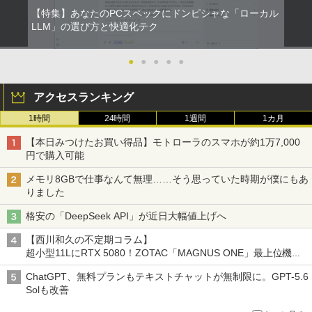
【特集】あなたのPCスペックにドンピシャな「ローカル
LLM」の選び方と快適化テク
●
●
●
●
●
アクセスランキング
1時間
24時間
1週間
1カ月
【本日みつけたお買い得品】モトローラのスマホが約1万7,000
円で購入可能
メモリ8GBで仕事なんて無理……そう思っていた時期が僕にもあ
りました
格安の「DeepSeek API」が近日大幅値上げへ
【西川和久の不定期コラム】
超小型11LにRTX 5080！ZOTAC「MAGNUS ONE」最上位機の
実力を探る
ChatGPT、無料プランもテキストチャットが無制限に。GPT-5.6
Solも改善