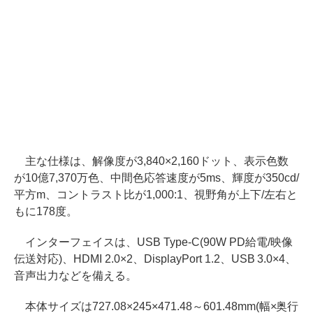
主な仕様は、解像度が3,840×2,160ドット、表示色数
が10億7,370万色、中間色応答速度が5ms、輝度が350cd/
平方m、コントラスト比が1,000:1、視野角が上下/左右と
もに178度。
インターフェイスは、USB Type-C(90W PD給電/映像
伝送対応)、HDMI 2.0×2、DisplayPort 1.2、USB 3.0×4、
音声出力などを備える。
本体サイズは727.08×245×471.48～601.48mm(幅×奥行