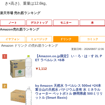
き×高さ)、重量は12.6kg。
楽天市場 売れ筋ランキング
ノート
デスクトップ
モニター
本
Amazon売れ筋ランキング
イヤフォン
ミュージック
ドリンク
コミック
【楽天1位常連】【新品】 2026年最新モ
HP EliteDesk800 G4 SFF オフィス付き
DELL デル・テクノロジーズ Dell Pro 2
角川まんが学習シリーズ 世界の歴史
1
1
1
1
Amazon ドリンク の売れ筋ランキング
デル ノートパソコン パソコン JIS 日本
Corei5-8500 / メモリ16GB / HDD500GB
3.8 ディスプレイ E2425HM 【法人限
全20巻定番セット [ 羽田 正 ]
語キーボード 第14世代CPU搭載 Windo
windows11 Pro 中古 デスクトップパソ
定】【NE直】
更新日時：2026/08/07 12:06
ws11 第13世代CPU搭載 14.1/15.6インチ
コン オプション変更可能（ 32GB / 64G
￥24,200
Anker Soundcore P40i オフホワイト
BRUCE WAYNE feat. Flo Milli, ATL Jacob
【Amazon.co.jp限定】 い・ろ・は・す 2L P
ワイド液晶 フルHD cpu N95/N5095/N34
B / M.2 SSD 512GB~1TB Windows10 O
￥12,700
[Explicit]
ET ラベルレス ×8本
50 メモリ 8GB 12GB 16GB 32GB SSD
S 選択可能）
￥7,990
128GB 256GB 512GB 1TB USB3.0 初期
￥250
￥1,112
設定済
￥28,800
途上の王国 一号線を北上せよ モロッ
2
Yoothi 互換品 11.6インチ ASUS B1100
コ天涯編 [ 沢木耕太郎 ]
2
￥33,680
B1100F B1100FKA BR1100 BR1100C B
R1100F BR1100FKA B1100FKA-BP135
￥2,310
Anker Soundcore P31i ブラック
BRUCE WAYNE feat. Flo Milli, ATL Jacob
by Amazon 天然水 ラベルレス 500ml ×24本
Mouse Computer MPro-S230【第11世
4XA B1100FKA-BP0402RA 対応 1366x7
2
[Explicit]
富士山の天然水 バナジウム含有 水 ミネラル
代Core i5 11400/メモリ16GB(DDR4)/SS
68 HD IPS LED LCD ディスプレイ タッ
ウォーター ペットボトル 静岡県産 500ミリリ
￥5,990
【マラソンP5倍/10%オフクーポン】中古
D256GB/Win11Pro/HDMI/DP/MousePr
チスクリーン タッチ機能付き液晶パネル
2
ットル (Smart Basic)
￥250
ノートパソコン HP ProBook 450 G7 第
o】【中古/送料無料】※沖縄・離島を除
修理交換用液晶タッチパネル ベゼル付き
10世代 Core i5 メモリ16GB SSD256GB
く
魔女と傭兵（9） 【電子書籍】[ 宮木真人
3