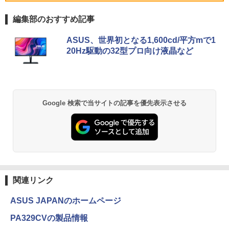
￥35,860
￥34,990
編集部のおすすめ記事
Dell Technologies P2422H プロフェッ
5
ショナルシリーズ 23.8インチワイドモニ
薬屋のひとりごと 17巻 (デジタル版ビッグガ
【中古】富士通 ESPRIMO D588 整備済
タ / 1920×1080 / HDMI、VGA、Display
ASUS、世界初となる1,600cd/平方mで1
5
ンガンコミックス)
み品 第9世代 Intel Core i3-9100 / Core i
Port / ブラック（スタンド一部:シルバ
20Hz駆動の32型プロ向け液晶など
【中古】【極軽極薄】東芝 dynabook G
5-9500 デスクトップPC メモリ8GB M.2
ー）中古モニター 送料無料 3か月保証付
5
￥770
83 13.3型FHD(1920x1080)液晶 第11世
SSD256GB DVD Office2021 Windows1
き0830-1
代Core i5/ 8GB / SSD256GB / Webカメ
1Pro DVI-D DisplayPort パソコン単体
ラ内蔵 / USB Type-C / HDMI / 無線LAN
￥14,800
Bluetooth / Win11 Pro搭載 /Office 202
￥21,800
4 H&B / Aランク
異世界居酒屋「のぶ」(22) (角川コミックス・
Google 検索で当サイトの記事を優先表示させる
エース)
￥38,500
￥832
ONE PIECE モノクロ版 115 (ジャンプコミッ
クスDIGITAL)
関連リンク
￥594
ASUS JAPANのホームページ
PA329CVの製品情報