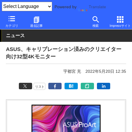
Powered by
Translate
PC Watch
半導体/周辺機器
モニター
ASUS
カテゴリ
過去記事
検索
Impressサイト
ニュース
ASUS、キャリブレーション済みのクリエイター
向け32型4Kモニター
宇都宮 充
2022年5月20日 12:35
リスト