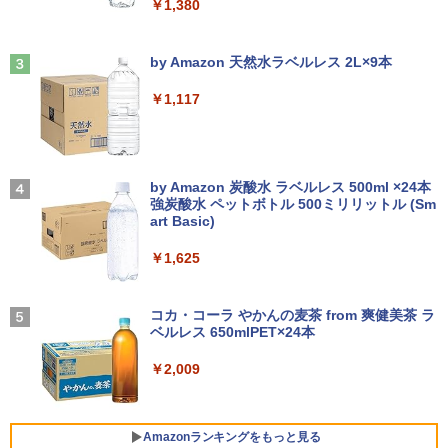
￥1,380
Bluetooth HDMI カメラ Wi-Fi 15.6イン
￥13,800
]
チ Windows 11 Pro 送料無料 保証付き
￥34,980
Anker Soundcore Liberty 5 ミッドナイトブ
On My Road (Stadium ver.)
￥792
ラック
by Amazon 天然水ラベルレス 2L×9本
￥33,800
￥250
モニター 27インチ 144Hz FHD pcモニタ
3
￥14,990
￥1,117
【正規永久版Office付き】NiPoGi ミニp
ー フリッカーレス FullHD ブルーライト
3
c Intel N5030 最大3.1Hz mini pc Windo
カット ノングレア ディスプレイ HDMI 1
【★最大100%ポイント】【Office 2024
ws11 Pro 12GB+256GB SSD (4TB拡大
44hz pcモニター Adaptive-Sync ブラッ
怪異の民俗学【全8巻】セット [ 小松 和
3
4
H&B】【タッチパネル×360°回転】富士
可能) 4K 静音 高速熱放散 小型超軽量ミ
ク MAXZEN MJM27IC01 MJM27IC04-F
彦 ]
通 LIFEBOOK U9310/第10世代 Core i5/
ニパソコン豊富なインターフェース USB
144 マクスゼン
【2026年アップグレード版】AOKIMI ワイヤ
On My Road (Stadium ver.)
メモリ:8GB/M.2 NVMe:128GB/256GB/5
3.2/HDMI 2.0×2 高速2.4G/5GWi-Fi BT4.
レスイヤホン bluetooth イヤホン V12 小型
by Amazon 炭酸水 ラベルレス 500ml ×24本
￥25,300
12GB/1TB/Wi-fi/Bluetooth/13.3型/FHD/
2 省電力 小型パソコン
軽量 ブルートゥースHi-Fi 最大36時間再生 ぶ
強炭酸水 ペットボトル 500ミリリットル (Sm
￥13,480
￥250
カメラ/USB-C/中古/ノートパソコン/タブ
るーとゅーす コードレス ENCノイズキャン
art Basic)
レット/Windows11
セリング 自動ペアリング Type-C充電 マイク
￥39,980
付き 防水 タッチ式音量調整 スポーツ/通勤/通
￥1,625
リラックマ・日めくり（2027年1月始ま
学/WEB会議(ホワイト)
5
￥35,800
＼本日限定500円値下げ／＼楽天1位！20
4
りカレンダー）
26年最新の超軽量超薄型／モバイルモニ
BUGS LIFE
￥1,964
【ポイント10倍】美品 HP 400 G6 SF 9
ター 15.6インチ フルHD 4K 144Hz タッ
コカ・コーラ やかんの麦茶 from 爽健美茶 ラ
4
￥3,960
世代 Core i5 9500 メモリ8GB 16GB 32
チパネル バッテリー内蔵 無線接続 12モ
ベルレス 650mlPET×24本
￥250
13.3インチ 良品 Lenovo ThinkPad X13
GB 新品M.2SSD256GB 512GB office付
デル選択 非光沢 IPSパネル Type-C HDM
4
Gen2 Type-20XJ フルHD / Windows11/
き デスクトップパソコン 中古パソコン P
I 軽量 薄型 リモートワーク ディスプレイ
Xiaomi シャオミ REDMI Buds 8 Lite ワイヤ
￥2,009
高性能 AMD Ryzen 5-5650u/ 16GB/ 爆
C Windows11 pro Win11 3画面 PC 800
持ち運び ポータブルモニター
レスイヤホン Bluetooth 5.4 ノイズキャンセ
速NVMe式256GB-SSD/ カメラ/ 無線Wi-
600 G5 G4 モニタ セット オフィス 2024
リング ANC 36時間再生
Fi6/ Office付き/ Win11【中古ノートパソ
搭載 選択可 8世代 10世代 DELL 1311a
￥12,480
コン 中古パソコン 中古PC】税込送料無
￥2,980
Amazonランキングをもっと見る
料 あす楽対応 当日発送