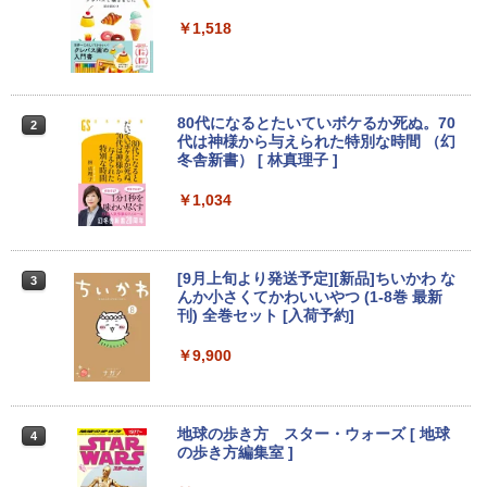
付き Windows11 最大 15.6インチ 最大
1005M 1.90GHz メモリ4GB 1TB 21.5イ
G対応 モバイルディスプレイ 3:2画面比
第13世代 Intel N150 最大メモリ16GB 最
ンチ Office付き DVD Webカメラ 無線L
100％sRGB広色域 HDR 380nit IPSパネ
￥1,518
大SSD1TB IPS液晶 フルHD 可能 大容量
AN 3ヶ月保証 wd2685 中古
ル 超薄型 超軽量 自立型 内蔵デュアルス
バッテリー Wi-Fi 在宅勤務 学生向け パ
ピーカー Switch2/PS5/XBOX/PC/Mac/ip
ソコン Webカメラ
honeなど対応
￥15,800
￥29,800
￥12,999
80代になるとたいていボケるか死ぬ。70
2
代は神様から与えられた特別な時間 （幻
冬舎新書） [ 林真理子 ]
【★最大100%ポイント】おまかせ 中古
2
パソコン Windows XP Core i5 メモリ 4
【累計使用時間100時間】Panasonic Le
GB HDD 500GB DVDドライブ搭載 リフ
【楽天1位 累計販売100万台突破】モバイ
￥1,034
2
2
t's note QV9 CF-QV9TFLVS パナソニッ
レッシュPC デスクトップ キーボード＆
ルモニター 15.6インチ フルHD 4K タッ
ク レッツノート 第10世代 Core i7 16GB
マウスセット 中古 安心保証 初期設定不
チパネル バッテリー内蔵 選べる13モデ
SSD512GB タッチパネル 12インチ Win
要 液晶モニター ディスプレイ
ル 非光沢IPS パネル Type-C対応 HDMI
dows11 LTE Wi-Fi6 カメラ Bluetooth
モニター 持ち運び ディスプレイ サブデ
[9月上旬より発送予定][新品]ちいかわ な
3
WPS Office付き オフィス 中古パソコン
ィスプレイ デュアルモニター ミニPC対
￥16,800
んか小さくてかわいいやつ (1-8巻 最新
ノートパソコン ノートPC 90日保証 【中
応 EVICIV
刊) 全巻セット [入荷予約]
古】
￥12,999
￥9,900
￥88,000
【中古】NEC◆デスクトップパソコン L
3
AVIE Desk All-in-one DA370/FAW [ファ
インホワイト]//【パソコン】
【期間限定5%OFFクーポン 8/12 10時ま
3
地球の歩き方 スター・ウォーズ [ 地球
4
ゲーミングPC 中古美品 フルHD 15.6イ
で】 モニター 27インチ 100Hz FHD VA
￥17,160
3
の歩き方編集室 ]
ンチ HP ZBook Fury 15.6inch G8 Wind
パネル スピーカー搭載 ブルーライト軽減
ows11 8コア 卓越性能 第11世代Core i7-
ノングレアタイプ 壁掛け対応 省スペース