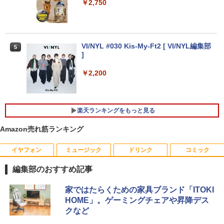
￥2,750
11850H 32GB 爆速NVMe式512GB-SSD
角度調整 高視野角 178° Adaptive-Sync
NVIDIA RTX A2000 Laptop カメラ 無線
対応 MAXZEN MJM27CH02-F100
【Windows11】 【超小型】 DELL Opti
4
Wi-Fi6 Office付き Win11【中古ノートパ
Plex 3060 Micro マイクロ MFF 第8世代
ソコン 中古パソコン 中古PC】送料無料
￥13,980
Core i5 8400T/1.70GHz 8GB SSD256G
B M.2 NVMe Windows11 64bit WPSOff
VI/NYL #030 Kis-My-Ft2 [ VI/NYL編集部
5
￥86,990
ice 無線LAN 中古パソコン デスクトップ
]
パソコン PC 【中古】
【最短即日発送】 Philips 241S9A/11 モ
4
￥2,200
ニター 24インチ 23.8型 フルHD 1920×1
￥22,500
NEC LAVIE N13 Slim N1355/HACY PC-
080 IPS HDMI VGA スピーカー内蔵 5年
4
N1355HAC-Y [ヘーゼルブロンズ] 13.3
保証 ディスプレイ 在宅勤務 テレワーク
型(インチ) 第13世代 インテル Core i5 13
ビジネス用
楽天ランキングをもっと見る
35U(Raptor Lake) 10コア メモリ：16G
中古パソコン 一体型 富士通 ESPRIMO
5
B SSD：256GB Windows 11 Office付き
￥14,800
WF1/B1 FMVWB1F1B Windows11 Cele
Amazon売れ筋ランキング
展示品
ron 3865U 1.8GHz メモリ8GB 2TB 23.8
インチ Office付き DVD Webカメラ 無線
￥97,800
LAN Bluetooth 3ヶ月保証 wd2670 中古
イヤフォン
ミュージック
ドリンク
コミック
＼本日限定500円値下げ／＼楽天1位！20
5
26年最新の超軽量超薄型／モバイルモニ
￥22,800
編集部のおすすめ記事
ター 15.6インチ フルHD 4K 144Hz タッ
【新品】 DELL デル ノートパソコン Del
チパネル バッテリー内蔵 無線接続 12モ
5
Anker Soundcore P40i オフホワイト
BRUCE WAYNE feat. Flo Milli, ATL Jacob
by Amazon 天然水 ラベルレス 500ml ×24本
薬屋のひとりごと 17巻 (デジタル版ビッグガ
家ではたらくための家具ブランド「ITOKI
l 14型 WUXGA/ Windows 11/ Core 5 12
デル選択 非光沢 IPSパネル Type-C HDM
[Explicit]
富士山の天然水 バナジウム含有 水 ミネラル
ンガンコミックス)
HOME」。ゲーミングチェアや昇降デス
0U ( Core i5 同等性能)/ メモリ 16GB/ S
I 軽量 薄型 リモートワーク ディスプレイ
ウォーター ペットボトル 静岡県産 500ミリリ
￥7,990
SD 512GB/ Windows 11/ Webカメラ/ O
持ち運び ポータブルモニター
クなど
ットル (Smart Basic)
￥250
￥770
ffice付き選択可能/ プラチナシルバー