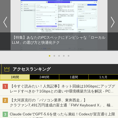
by Amazon 炭酸水 ラベルレス 500ml ×24本
￥250
強炭酸水 ペットボトル 500ミリリットル (Sm
￥810
Xiaomi シャオミ REDMI Buds 8 Lite ワイヤ
art Basic)
レスイヤホン Bluetooth 5.4 ノイズキャンセ
リング ANC 36時間再生
￥1,625
￥3,480
【特集】あなたのPCスペックにドンピシャな「ローカル
LLM」の選び方と快適化テク
●
●
●
●
●
アクセスランキング
1時間
24時間
1週間
1カ月
【今すぐ読みたい！人気記事】ネット回線は10Gbpsにアップグ
レードすべきか？1Gbpsとの違いや環境構築方法を解説 - PC
Watch
【大河原克行の「パソコン業界、東奔西走」】
クラファン7,491万円達成の富士通「FMV Keyboard X」、極限
の静音化を追求
Claude CodeでGPT-5.6を使ったら凍結！Codexが宣言通り上限