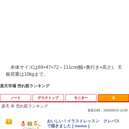
本体サイズは69×47×72～111cm(幅×奥行き×高さ)。天
板荷重は10kgまで。
楽天市場 売れ筋ランキング
ノート
デスクトップ
モニター
本
楽天 本 売れ筋ランキング
更新日時：2026/08/10 12:00
【1500円OFFクーポン】L.I.B ノートパ
中古パソコン 一体型 富士通 ESPRIMO F
モバイルモニター HAILESI 12.3インチ
おいしい！イラストレッスン クレパス
1
1
1
1
ソコン ノートPC 新品 Microsoft Office
H52/S FMVF52SW Windows10 Celeron
2.4K 2400x1600 Switch2ドック不要 OT
で描きました [ momo ]