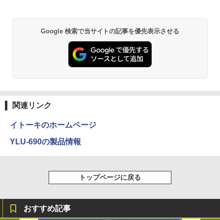
￥12,480
￥1,380
￥99,800
Anker Soundcore P31i ブラック
BRUCE WAYNE feat. Flo Milli, ATL Jacob
ONE PIECE モノクロ版 115 (ジャンプコミッ
Google 検索で当サイトの記事を優先表示させる
[Explicit]
クスDIGITAL)
【Amazon.co.jp限定】 い・ろ・は・す 2L P
ET ラベルレス ×8本
￥5,990
￥250
￥594
￥1,112
Anker Soundcore Liberty 5 ミッドナイトブ
On My Road (Stadium ver.)
異世界居酒屋「のぶ」(22) (角川コミックス・
ラック
エース)
by Amazon 天然水ラベルレス 2L×9本
￥250
関連リンク
￥14,990
￥832
￥1,117
イトーキのホームページ
YLU-690の製品情報
【2026年アップグレード版】AOKIMI ワイヤ
見知らぬ糸
HUNTER×HUNTER モノクロ版 39 (ジャンプ
レスイヤホン bluetooth イヤホン V12 小型
コミックスDIGITAL)
【Amazon.co.jp限定】 伊藤園 磨かれて、澄
軽量 ブルートゥースHi-Fi 最大36時間再生 ぶ
みきった日本の水 2L 8本 ラベルレス [ ケース
￥250
るーとゅーす コードレス ENCノイズキャン
] [ 水 ] [ ペットボトル ] [ 箱買い ] [ ストック
￥572
トップページに戻る
セリング 自動ペアリング Type-C充電 マイク
] [ 水分補給 ]
付き 防水 タッチ式音量調整 スポーツ/通勤/通
学/WEB会議(ホワイト)
￥998
おすすめ記事
On My Road (Stadium ver.)
スーパーの裏でヤニ吸うふたり 9巻 (デジタル
￥1,964
版ビッグガンガンコミックス)