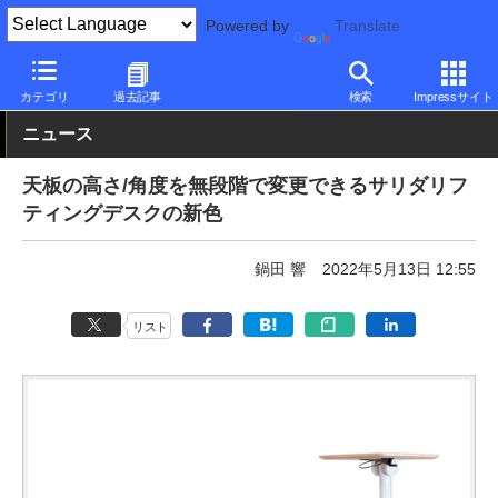
Powered by
Translate
PC Watch
半導体/周辺機器
その他
カテゴリ
過去記事
検索
Impressサイト
ニュース
天板の高さ/角度を無段階で変更できるサリダリフ
ティングデスクの新色
鍋田 響
2022年5月13日 12:55
リスト