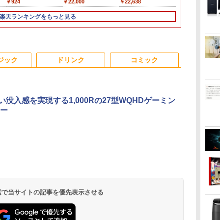
￥45,999
￥7,480
￥924
￥16,500
￥49,800
￥9,999
￥22,000
￥19,980
￥32,780
￥11,280
￥22,638
￥25,800
￥27,500
￥63,999
￥12,720
￥5,478
て
モリ:
代 フルHD 安心サポー
ゼル採用 24インチ ブ
バッテリ劣化【中古】
mini pc Windows11
ディスプレイ ポータブ
型 カメラ付き ] : アウ
16GB SSD256GB
21.45インチFHDモニ
ン 14インチ 最大
8GB/SSD25
RJ45、HDMI
ック/5Y/3辺
ー
D:128GB/256GB/512GB/1TB/15.6
ト 仕事用 液晶セット
ルーライト低減機能 マ
【20260619】
Pro 超軽量 4コア/4ス
ル モバイルディスプレ
トレット ●【今だけ
HDMI office
ター IPS 21.5型 角度調
SSD1TB メモリ16GB
HD15.6イン
ト
ス]
楽天ランキングをもっと見る
B/13.3
ま
Dカ
Windows11 Pro
ルチディスプレイ
レッド 2.9GHz ミニパ
イ 高画質 液晶 IPSパネ
SSD倍増中↑】 中古
Windows11 pro Win11
整 VESA 100Hz 液晶
Core i5 第8世代
品] 2020年
子
EPSON Endeavor
ソコン 静音 M.2 2242
ル セカンド サブモニ
ノートパソコン レッ
4K 対応 ミニPC デスク
HDMI VGA PS5
Microsoft Office付き
N:
ス/中
AT997/E Core i5 16GB
SATA WIFI6
ター 薄型 軽量 家庭用
ツノート Let's note
トップパソコン デスク
Switch 3年保証 転送不
Windows11 DELL
t
 ノ
22インチ 中古 パソコ
Bluetooth5.2 4K
テレワーク スマートフ
2in1タブレットOffice
トップ PC 中古パソコ
可 (型番：AK2F1UT）
Latitude 5400
ン デスクトップパソコ
HDMI 2画面出力 デス
ォン
選択可 PC おしゃれな
ン 1186aR 10249091
Microsoft Office付き
ジック
ドリンク
コミック
ン
クトップPC みにpc 省
カラーから選べる
中古ノートパソコン
エネ オフィス高速起動
ノートPC パソコン カ
省電力 静音設計
メラ 軽量 薄型
高い没入感を実現する1,000Rの27型WQHDゲーミン
ー
.
Anker Soundcore
On My Road
by Amazon 天然水
ONE PIECE モノクロ
【2026年アップグレ
On My Road
by Amazon 炭酸水
HUNTER×HUNTER
Xiaomi シャオミ
BUGS LIFE
コカ・コーラ やかんの
スーパーの裏でヤニ吸
Liberty 5 ミッドナイ
(Stadium ver.)
ラベルレス 2L×9本
版 115 (ジャンプコミ
ード版】AOKIMI ワ
(Stadium ver.)
ラベルレス 500ml
モノクロ版 39 (ジャ
REDMI Buds 8 Lite ワ
麦茶 from 爽健美茶 ラ
うふたり 9巻 (デジタル
￥250
トブラック
ックスDIGITAL)
イヤレスイヤホン
×24本 強炭酸水 ペッ
ンプコミックス
イヤレスイヤホン
ベルレス
版ビッグガンガンコミ
￥250
￥1,117
￥250
水
bluetooth イヤホン
トボトル 500ミリリ
DIGITAL)
Bluetooth 5.4 ノイズ
650mlPET×24本
ックス)
￥14,990
￥594
￥1,964
￥1,625
￥572
￥2,980
￥2,009
￥810
 検索で当サイトの記事を優先表示させる
V12 小型軽量 ブルー
ットル (Smart
キャンセリング ANC
トゥースHi-Fi 最大
Basic)
36時間再生
36時間再生 ぶるーと
ゅーす コードレス