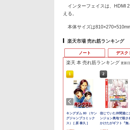
インターフェイスは、HDMI 2.0×
える。
本体サイズは810×270×510m
楽天市場 売れ筋ランキング
ノート
デスク
楽天 本 売れ筋ランキング
更新日時
10
10
10
1
1
1
1
2
2
2
2
値引／デスクトップPC デスクトップ パソ
モニター 17インチ
品】【楽天1
巻】 キングダム 1-
【送料無料】TF: HP
中古 フルHD 13.3イン
DIME (ダイム) 2026年
【★最大100%ポイン
【おまかせPC】 デス
厳選大手メーカー 中古
キングダム 80 （ヤン
中古パソコン | HP |
PHILIPS モニター 23
信じていた仲間達に
【★最大100%ポイ
rei5 ビジネス Windows11 SSD500GB メ
SA対応 壁掛け ノン
】ノートパソコン
巻セット （ヤングジ
E243i ワイド液晶モニ
チ TOSHIBA
11月号 [雑誌] 【特集:
ト】【新生活応援・
クトップパソコン
パソコンモニター 液晶
グジャンプコミック
ProDesk 600 G4 SF 
インチ 243V5 VAパ
ンジョン奥地で殺さ
ト】【新生活応援・
年保証 安い 激安 オフィス業務 事務作業 デス
 HDMI VGA VA
第13世代CPU搭載
プコミックス） [
ター 23.8インチ
dynabook G83KV
踊る大捜査線】
2026】【Office 2019
Win11搭載 省スペース
モニター シークレット
ス） [ 原 泰久 ]
Windows11 | デス
ル 1920x1080 フルH
かけたがギフト『無
2026】【Office 201
ック 新品 動画視聴 おしゃれ レビュー特
ル SXGA
トPC Office付き
久 ]
WUXGA(1920x1200) 入
Windows11 10コア 卓
H&B】富士通
型 第8世代Core i5 /
22インチ ワイド
ップ | 一年保証 | 第
HDMI スピーカー内
ガチャ』でレベル999
H&B】NEC VersaPr