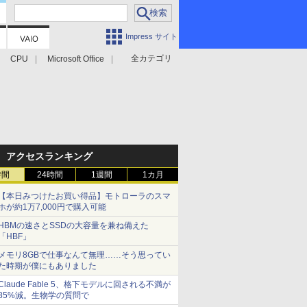
Impress サイト
全カテゴリ
CPU
Microsoft Office
アクセスランキング
時間
24時間
1週間
1カ月
【本日みつけたお買い得品】モトローラのスマ
ホが約1万7,000円で購入可能
HBMの速さとSSDの大容量を兼ね備えた
「HBF」
メモリ8GBで仕事なんて無理……そう思ってい
た時期が僕にもありました
Claude Fable 5、格下モデルに回される不満が
85%減。生物学の質問で