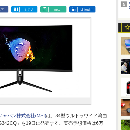
ェア
はてブ
note
LinkedIn
ャパン株式会社(MSI)
は。34型ウルトラワイド湾曲
AG342CQ」を19日に発売する。実売予想価格は6万