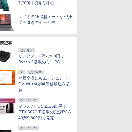
7,000円で購入可能
レノボの15.3型ノートが4万5
千円引きでセール中
新記事
ビジネス
リンクス、6万2,800円で
Ryzen 5搭載のミニPC
AI
ビジネス
7
7
7
8
8
8
7
9
9
9
10
10
10
社員全員にAIエージェント、
CloudflareがAI業務環境を公
開
ゲーミング
マウスがTGS 2026出展！
RTX 5070 Ti搭載の記念PCを
INISFORUM BD895i SE/BD775i SE
レイ ア
音が聞け
Yoothi 互換品 液晶
送料無料【中古】アオ
レビュー投稿 5年保証
24G4/11 23.8インチ フ
継体天皇 六世紀に現れ
楽天ランキング1位★
＼マラソン限定値引／デスクトップPC デスク
液晶モニター 17インチ
【新品】【楽天1
【全巻】 キングダム 1-
【送料無料】
中古 フルHD
DIME (ダイ
49万9,800円で発売
PA#ABJ:Win10)
ーボード 、AMD Ryzen 9 8945HX /Ryzen 7
ータ
ずかん
14.0インチ 富士通
アシ 1〜40巻 までの全
｜MS Office 2024
ルHD 180Hz ゲーミン
た世襲王権の「始祖
三年保証 新品 ノート
コン 第14世代 corei5 ビジネス Windows11 S
VESA対応 壁掛け ノン
位！】ノートパソコン
79巻セット （ヤングジ
E243i 
チ TOSHI
11月号 [雑
-1.6GHz
ミングPC、 DDR5+PCIe 4.0 SSDスロッ
B [液晶デ
き
FUJISTU FMV
巻セット ビッグコミッ
H&B 搭載｜中古ノー
グモニター FastIPS
王」 （中公新書） [ 河
パソコン パソコン
モリ 16GB 1年保証 安い 激安 オフィス業務 
グレア HDMI VGA VA
新品第13世代CPU搭載
ャンプコミックス） [
ター 23.8
dynabook
踊る大捜査
ゲーミング
モリ
x16、M.2 2230 key Eスロット 、2.5G
.8型/ブラ
LIFEBOOK WU2/J
クス 小林有吾 小学館
トパソコン
1ms(GTG)
内春人 ]
Office付き
クワーク 高スペック 新品 動画視聴 おしゃれ
パネル SXGA
ノートPC Office付き
原 泰久 ]
WUXGA(19
Windows