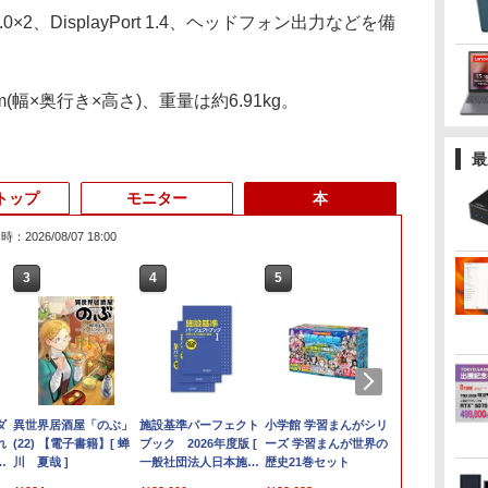
2、DisplayPort 1.4、ヘッドフォン出力などを備
m(幅×奥行き×高さ)、重量は約6.91kg。
最
トップ
モニター
本
：2026/08/07 18:00
3
3
3
3
4
4
4
4
5
5
5
5
6
6
6
6
.6
ダ
ン
【週末限定999円
【中古】【液晶モニタ
異世界居酒屋「のぶ」
富士通 LIFEBOOK
【正規永久版Office付
【500円OFFクーポン
施設基準パーフェクト
Panasonic CF-XZ6
デスクトップパソコン
【公式・メーカー直
小学館 学習まんがシリ
【ポイント5倍&1500
HP
【★20％OFF】M
液晶ディスプ
タッチペンで
|
ネ
れ
OFF！】 中古パソコン
ー】NEC 24型ワイド液
(22) 【電子書籍】[ 蝉
U9310/DX Core i5
き】ミニpc 【Intel
配布中】モバイルモニ
ブック 2026年度版 [
LTE SIM対応モデル [
デル DELL optiplex
販・送料無料】モニタ
ーズ 学習まんが世界の
円オフ】【WEBカメ
450G7(20F38
MiNi-ITXマザ
イ・オー・デ
る! はじめて
クト
D
限
9
中古 デスクトップパソ
晶ディスプレイ LCD-
川 夏哉 ]
10210U
N5095 LPDDR4X
ター 15.6 インチ フル
一般社団法人日本施設
Core i5 7300U 8GBメ
3070SF Micro 9世代
ー 新品 フルHD HP
歴史21巻セット
ラ＆フルHD】ノート
中古 Core i5
7745HX、ゲー
LCD-A241D
1000 英語つ
8世
蔵
9
o/
コン Office付き 第10世
AS241F 3辺スリムベ
1.6GHz/8GB/256GB(SSD)/13.3W/FHD(1920x1080)/Win11
16GB 256GB SSD】
HD モニター デュアル
基準管理士協会 ]
モリ 256GB SSD 12.1
Core i5 メモリ8GB
Series 3 Pro 322pe
パソコン 中古 パソコ
(10210U)/メ
ト、PCIe 5.0
ィスプレイ 23