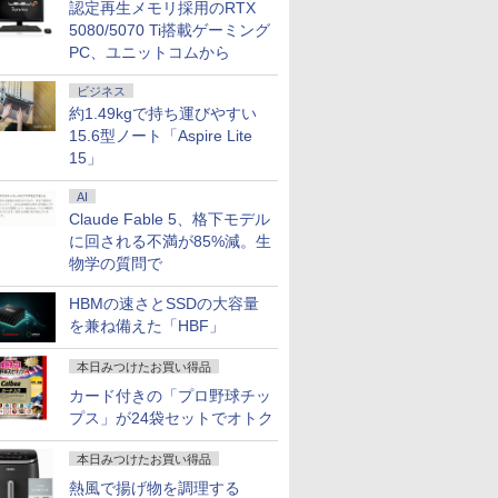
￥12,800
￥24,200
￥29,800
￥13,591
￥1,100
￥34,680
￥88,350
￥14,800
￥29,800
￥56,870
￥7,980
￥35,189
￥1,300
認定再生メモリ採用のRTX
6GB/フル
2.1/DP1.4/USB-C 3画面出力 ベアボーンキッ
フレームレ
FMVUH04002 対応 30
（青年コミック）
Windows11 Office付
Windows11搭載
典あり★本体のみ★
1280×1024 4:3 液晶デ
ノートパソコン 初心者
力端子
越性能 第1
5080/5070 Ti搭載ゲーミング
チ [訳あり
ピン 1920x1200
｜テンキー DVD 搭載
14/15.6インチ型ワイド
ィスプレイ PCモニタ
向け Windows11 初期
『HDMI/Dis
i5-1235U
頃購入
WUXGA IPS LED LCD
｜Core i5 第7世代 メ
液晶 フルHD 第14世代
ー サブモニター 防犯
設定済 Webカメラ
Sub』 高
NVMe式25
PC、ユニットコムから
液晶ディスプレイ 修理
モリ 8GB SSD 256GB
CPU intel N3450 Core
カメラ 監視モニター
zoom 日本語キーボー
ット チル
カメラ 無線W
交換用液晶パネル
｜店長厳選 Lenovo
i5 i7 メモリ
店舗 受付 薄型 軽量
ド 14.1型 Intel
ルデザイン 
カバリ Off
ビジネス
ThinkPad 15.6型
8GB~32GB
LCD-T0170 ブロード
Celeron メモリ8GB
レア 液晶
Win11【
約1.49kgで持ち運びやすい
Bluetooth Wi-Fi 無線
SSD128GB~1TB WEB
ウォッチ
SSD1TB(最大) 大容量
3ケ月保証
ソコン 中
15.6型ノート「Aspire Lite
｜中古 パソコン 中古
カメラ テンキー付き
バッテリービジネス 大
無料 あす
15」
PC Word Excel
大容量 大画面 zoom軽
学生 プレゼント 学生
発送（Win
量 初心者向け
向け
対応可能 W
AI
Claude Fable 5、格下モデル
に回される不満が85%減。生
物学の質問で
HBMの速さとSSDの大容量
を兼ね備えた「HBF」
本日みつけたお買い得品
カード付きの「プロ野球チッ
プス」が24袋セットでオトク
本日みつけたお買い得品
熱風で揚げ物を調理する