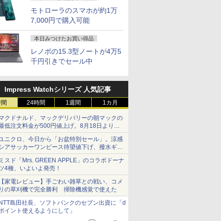
モトローラのスマホが約1万
7,000円で購入可能
本日みつけたお買い得品
レノボの15.3型ノートが4万5
千円引きでセール中
Impress Watchシリーズ 人気記事
時間
24時間
1週間
1カ月
マクドナルド、マックデリバリーの朝マックの
最低注文料金が500円値上げ。8月18日より
1,500円から受付
ユニクロ、今日から「お盆特別セール」。涼感
シアサッカーワンピース待望値下げ、撥水ギア
ショーツは1990円に
ミスド「Mrs. GREEN APPLE」のコラボドーナ
ツ4種、いよいよ発売！
【家電レビュー】手ごわい雑草との戦い、コメ
リの草刈機で完全勝利 掃除機感覚で使えた
NTT島田社長、ソフトバンクのセブン出資に「d
ポイント使えるようにして」