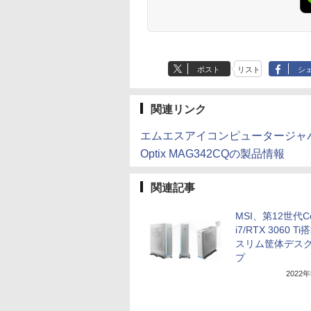
ポスト
リスト
シ
関連リンク
エムエスアイコンピュータージャ
Optix MAG342CQの製品情報
関連記事
MSI、第12世代Co
i7/RTX 3060 T
スリム筐体デス
プ
2022