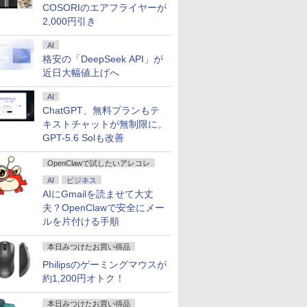
COSORIのエアフライヤーが
2,000円引き
AI
格安の「DeepSeek API」が
近日大幅値上げへ
AI
ChatGPT、無料プランもテ
キストチャットが無制限に。
GPT-5.6 Solも改善
OpenClawで試したいアレコレ
AI
ビジネス
AIにGmailを読ませて大丈
夫？OpenClawで安全にメー
ルを片付ける手順
本日みつけたお買い得品
Philipsのゲーミングマウスが
約1,200円オトク！
本日みつけたお買い得品