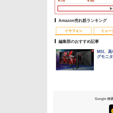
,800
,800
,870
￥7,980
￥35,189
￥1,300
￥9,999
￥19,800
￥5,800
￥770
￥39,980
￥6,600
￥792
￥9,999
み★
0×1024 4:3 液晶デ
トパソコン 初心者
力端子
越性能 第12世代Core
MU937/Celeron 3865U/
8GB以上 / SSD/HDDス
epson dell nec 富士通
代 | Core i5 8500
中古ディスプレイ
の仲間達を手に入れ
第4世代 Core i5/メ
プレイ PCモニタ
Windows11 初期
『HDMI/Displayport/D-
i5-1235U 16GB 爆速
メモ
トレージ選択式 有名メ
acer io-data 等 中古モ
3.0(〜最大4.1)GHz |
元パーティーメンバ
4GB/8GB/16GB/SS
サブモニター 防犯
済 Webカメラ
Sub』 高さ調整・ピボ
NVMe式256GB-SSD
リ:4GB/8GB/SSD:128GB/256GB/512GB/1T
ーカー（DELL HP 富士
ニター 22 pcモニター
MEM:16GB |
と世界に復讐＆『ざ
型/USB 3.0/DVD/S
ラ 監視モニター
om 日本語キーボー
ット チルトスリムベゼ
カメラ 無線Wi-Fi6 リ
型/フル
通 NEC レノボ）から
液晶ディスプレイ 液晶
SSD:512GB(新品) |
ぁ！』します！【電
ードスロット/Wi-
 受付 薄型 軽量
4.1型 Intel
ルデザイン 24型ノング
カバリ Office付き
HD/wifi/HDMI/USB3.0/
ご提供 中古 省スペース
モニタ pcモニタ ワイ
DVDマルチ | 無線LA
書籍】
Fi/Office/無線マウ
Amazon売れ筋ランキング
-T0170 ブロード
eron メモリ8GB
レア 液晶ディスプレイ
Win11【中古ノートパ
中古 ノートパソコン/モ
デスクトップ
ドモニター 店長おまか
なし | Win11Pro64bi
古 パソコン/中古PC
ッチ
D1TB(最大) 大容量
3ケ月保証】
ソコン 中古PC】送料
バイルPC/Windows11
Windows11 Office付
せ メーカーおまかせ 福
ートパソコ
イヤフォン
ミュー
テリービジネス 大
無料 あす楽対応 即日
き 設定済みですぐ使え
袋 【中古】【あす楽】
ン/Windows11
 プレゼント 学生
発送（Windows10も
るPC
編集部のおすすめ記事
対応可能 Win10）
MSI、
グモニタ
Anker Soundcore
BRUCE WAYNE feat.
【Amazon.co.jp限
薬屋のひとりごと 17
Anker Soundcore
BRUCE WAYNE feat
by Amazon 天然水
異世界居酒屋「の
P40i オフホワイト
Flo Milli, ATL Jacob
定】 い・ろ・は・す
巻 (デジタル版ビッグ
P31i ブラック
Flo Milli, ATL Jacob
ラベルレス 500ml
ぶ」(22) (角川コミッ
[Explicit]
2L PET ラベルレス
ガンガンコミックス)
[Explicit]
×24本 富士山の天然
クス・エース)
￥7,990
￥5,990
×8本
水 バナジウム含有 
￥250
￥1,112
￥770
￥250
￥1,380
￥832
Google
ミネラルウォーター
ペットボトル 静岡県
産 500ミリリットル
(Smart Basic)