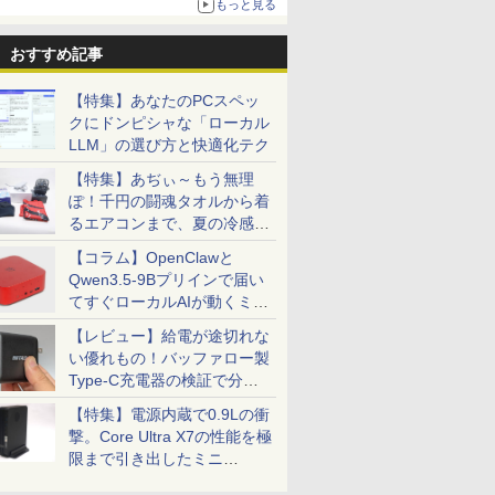
もっと見る
おすすめ記事
【特集】あなたのPCスペッ
クにドンピシャな「ローカル
LLM」の選び方と快適化テク
【特集】あぢぃ～もう無理
ぽ！千円の闘魂タオルから着
るエアコンまで、夏の冷感グ
ッズ一挙紹介
【コラム】OpenClawと
Qwen3.5-9Bプリインで届い
てすぐローカルAIが動くミニ
PC「SER9 Pro」
【レビュー】給電が途切れな
い優れもの！バッファロー製
Type-C充電器の検証で分か
ったこと
【特集】電源内蔵で0.9Lの衝
撃。Core Ultra X7の性能を極
限まで引き出したミニ
PC「GPD BOX」