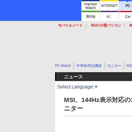
モバイルノート
NUC/小型パソコン
M
SSD
キーボード
マウス
PC Watch
半導体/周辺機器
モニター
MS
ニュース
Select Language
▼
MSI、144Hz表示対
ニター