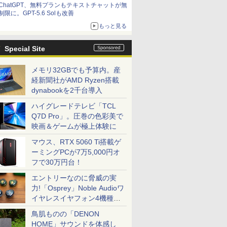
ChatGPT、無料プランもテキストチャットが無
制限に。GPT-5.6 Solも改善
もっと見る
Special Site
メモリ32GBでも予算内。産
経新聞社がAMD Ryzen搭載
dynabookを2千台導入
ハイグレードテレビ「TCL
Q7D Pro」。圧巻の色彩美で
映画＆ゲームが極上体験に
マウス、RTX 5060 Ti搭載ゲ
ーミングPCが7万5,000円オ
フで30万円台！
エントリーなのに脅威の実
力!「Osprey」Noble Audioワ
イヤレスイヤフォン4機種を
一気に聴く
鳥肌ものの「DENON
HOME」サウンドを体感し