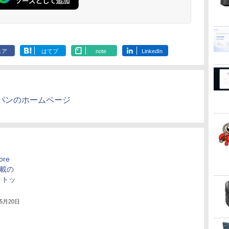
ENCノイズキャンセ
リング 自動ペアリン
グ Type-C充電 マイ
ク付き 防水 タッチ式
音量調整 スポーツ/通
勤/通学/WEB会議(ホ
ェア
はてブ
note
LinkedIn
ワイト)
パンのホームページ
re
i搭載の
クトッ
年5月20日