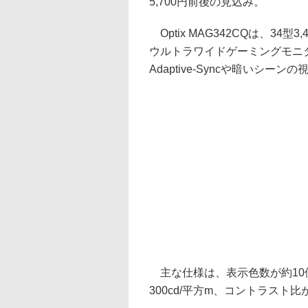
5,700円前後の見込み。
Optix MAG342CQは、34型
ウルトラワイドゲーミングモニター
Adaptive-Syncや暗いシ
主な仕様は、表示色数が約10億7
300cd/平方m、コントラスト比が