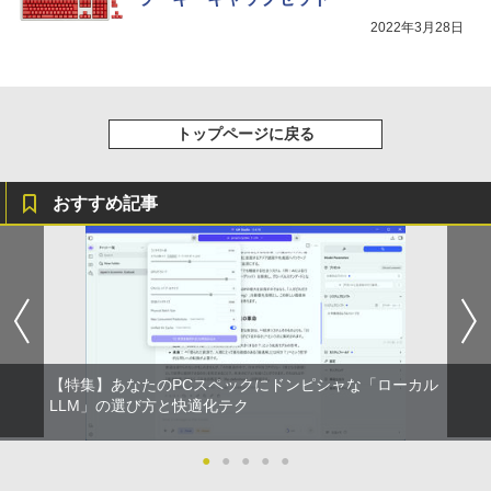
スーパーの裏でヤニ吸うふたり 9巻 (デジタル
2022年3月28日
版ビッグガンガンコミックス)
コカ・コーラ やかんの麦茶 from 爽健美茶 ラ
ベルレス 650mlPET×24本
￥810
￥2,009
トップページに戻る
おすすめ記事
【特集】あなたのPCスペックにドンピシャな「ローカル
LLM」の選び方と快適化テク
●
●
●
●
●