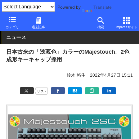
Powered by
Translate
PC Watch
半導体/周辺機器
キーボード
有線
カテゴリ
過去記事
検索
Impressサイト
ニュース
日本古来の「浅葱色」カラーのMajestouch。2色
成形キーキャップ採用
鈴木 悠斗
2022年4月27日 15:11
リスト