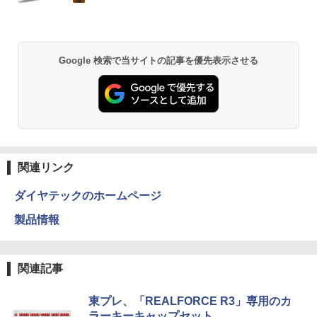
￥1,112
￥770
応】Webカメラ&テンキー付き ノートパ
【中古】初心者も安心！おまかせゲーミ
質 デュアルモニター サブモニター ポー
5
ソコン 中古 パソコン メモリ 8GB 最大3
ングセット SILVER 中古デスクトップPC
タブルモニター 選べる9パータン
2GB 新品 SSD 256GB 高性能 第8世代 C
eスポーツ入門 Geforce GT1030搭載！
ore i5搭載 DVD 中古ノートパソコン Win
Win11 Office 24型液晶 ゲーミングキー
￥14,580
dows11 Pro 店長オススメ おまかせ 15.6
ボード・マウス[8世代 Corei5 8GB SSD2
by Amazon 天然水 ラベルレス 500ml ×24本
異世界居酒屋「のぶ」(22) (角川コミックス・
Google 検索で当サイトの記事を優先表示させる
型 無線LAN office付き 2026 福袋 ギフト
56GB]：良品
富士山の天然水 バナジウム含有 水 ミネラル
エース)
ウォーター ペットボトル 静岡県産 500ミリリ
ットル (Smart Basic)
￥29,800
￥65,980
￥832
￥1,380
ONE PIECE モノクロ版 115 (ジャンプコミッ
クスDIGITAL)
by Amazon 天然水ラベルレス 2L×9本
関連リンク
￥594
￥1,117
ダイヤテックのホームページ
製品情報
HUNTER×HUNTER モノクロ版 39 (ジャンプ
コミックスDIGITAL)
by Amazon 炭酸水 ラベルレス 500ml ×24本
強炭酸水 ペットボトル 500ミリリットル (Sm
関連記事
art Basic)
￥572
￥1,625
東プレ、「REALFORCE R3」専用のカ
ラーキーキャップセット