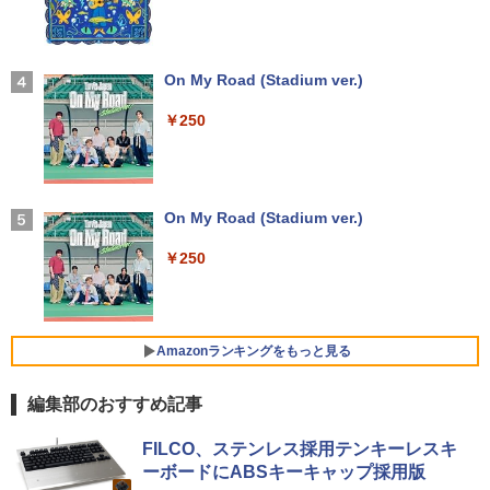
￥14,990
で】 モニター 27インチ 100Hz FHD VA
￥30,030
＼★最大2555円OFFクーポン★／【テン
パネル スピーカー搭載 ブルーライト軽減
3
キー搭載内蔵】中古ノートパソコン 東芝
ノングレアタイプ 壁掛け対応 省スペース
dynabook B55 シリーズ 15.6インチ Co
超得2,500円OFF&P2倍｜Windows11正
角度調整 高視野角 178° Adaptive-Sync
3
re i5 第6世代 メモリ8 GSSD128G Wind
式対応｜楽天1位｜最大180日保証｜CPU
対応 MAXZEN MJM27CH02-F100
【2026年アップグレード版】AOKIMI ワイヤ
On My Road (Stadium ver.)
オレンジページ 2026 10/17号増刊＜グレ
4
ows11 DVDドライブ Bluetooth HDMI O
第8世代｜HP 中古デスクトップパソコン
レスイヤホン bluetooth イヤホン V12 小型
ー＞ [雑誌]
ffice付き 中古パソコン 中古ノートPC 整
Windows11 office付き｜メモリ8GB SS
軽量 ブルートゥースHi-Fi 最大36時間再生 ぶ
￥13,980
￥250
備済み
D256GB HDD500GB｜ デスクトップ Mi
るーとゅーす コードレス ENCノイズキャン
￥1,689
crosoft office 第8世代以降｜セット購入
セリング 自動ペアリング Type-C充電 マイク
可能｜デスクトップ 中古｜中古PC
付き 防水 タッチ式音量調整 スポーツ/通勤/通
￥14,555
学/WEB会議(ホワイト)
モニター 21.5インチ/23.8インチ/27イン
4
￥34,800
チ フルhd 高画質 100Hz VA ノングレア
On My Road (Stadium ver.)
￥1,964
非光沢 スピーカー内蔵 3年保証 ディスプ
【 限定生産・特典つき 】YUZURU2027
5
レビュー投稿 5年保証｜MS Office 2024
レイ パソコンモニター PCモニター フル
4
￥250
羽生結弦カレンダー卓上版 [ 能登 直 ]
H&B 搭載｜中古 ノートパソコン Windo
ハイビジョン 21インチ 液晶モニター ア
ws11 Office付｜スペック Core i5 第7世
デスクトップパソコン Windows11 Offic
イリスオーヤマ DT-JF *
Xiaomi シャオミ REDMI Buds 8 Lite ワイヤ
4
￥2,750
代 メモリ 8GB 大容量 HDD 500GB テン
e付き パソコン 新品｜インテル 第14世代
レスイヤホン Bluetooth 5.4 ノイズキャンセ
キー DVDドライブ搭載 CD DVD 再生可
Core i5-6500 i5 i7-14700F｜ SSD 256G
リング ANC 36時間再生
￥11,980
｜中古パソコン 中古ノートパソコン 中古
B～2TB｜メモリ 8～64GB DDR4/5｜ デ
Amazonランキングをもっと見る
PC オフィス搭載
スクトップPC 2年保証 激安 高性能 ゲー
￥3,480
ム 本体のみ PC 高スペッ 初期設定済み
編集部のおすすめ記事
￥19,800
【2026年最新改良版・高級金属製】【タ
5
￥45,700
ッチ選択】モバイルモニター 15.6インチ
【Amazon.co.jp限定】 い・ろ・は・す 2L P
薬屋のひとりごと 17巻 (デジタル版ビッグガ
タッチパネル ワイヤレス接続 電池内蔵
FILCO、ステンレス採用テンキーレスキ
ET ラベルレス ×8本
ンガンコミックス)
自立スタンド モバイルモニター スタンド
ーボードにABSキーキャップ採用版
MS限定クーポンあり! 【Win11正式対
ゲーミングモニター 1080PフルHD 高画
5