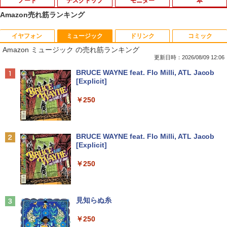
ノート
デスクトップ
モニター
本
Amazon売れ筋ランキング
イヤフォン
ミュージック
ドリンク
コミック
【今だけ】全品ポイント10倍 お買い物マ
「3500U/4300Uより速い」 NiPoGi ミニ
【中古良品】【安心保証】Princeton 21.
ちいかわ なんか小さくてかわいいやつ
1
1
1
1
Amazon ミュージック の売れ筋ランキング
ラソン★8/4～8/11★中古パソコン ノー
pc Ryzen Embedded R2544初登場 8G
5型ワイドカラー液晶ディスプレイ PTF
（7）なんか飛び出ていろいろ貼れるフォ
トPC Lenovo ThinkPad E590 Core i3 8
B+256GB 4TB拡張可 mini pc Windows
WDE-22W / PTFBDE-22W ブラック/ ホ
トアルバム付き特装版 （講談社キャラク
更新日時：2026/08/09 12:06
145U メモリ8GB / 16GB / 32GB SSD M.
11 Pro 動作より高速 4K×3画面出力 ミニ
ワイト色 スピーカー搭載 プリンストン
ターズA） [ ナガノ ]
Anker Soundcore P40i オフホワイト
BRUCE WAYNE feat. Flo Milli, ATL Jacob
2 PCIe256GB / 512GB / 1TB Windows1
パソコン HDMI2.0+DP1.4 静音性 小型pc
[Explicit]
1 Pro 64bit【送料無料】【1年保証】
豊富な端子Type-C USB3.2 有線LAN WI
￥4,050
￥3,630
￥7,990
FI5/BT4.2 省電力 オフィス/学習向け P2
￥250
￥15,800
￥33,800
【タッチ式選べる 携帯式】モバイルモニ
100日後に英語がものになる1日10分 ネ
2
2
ター 14インチ フルHD IPSパネル 非光沢
イティブ英語書き写し [ ブレット・リン
Anker Soundcore P31i ブラック
BRUCE WAYNE feat. Flo Milli, ATL Jacob
【マラソンセール期間中ポイント5倍】
タッチ式/非タッチ式選択可能 Type-C対
ゼイ ]
2
[Explicit]
【OSなし】 中古ノートパソコン 第8世代
【全商品10%OFF+P5倍】Dell OptiPlex
応 HDMI VESA対応 モニター 持ち運び
2
￥5,990
Core i5 富士通 LIFEBOOK A579/B メモ
3070 Micro 第9世代 Core i5 Windows1
サブディスプレイ デュアルモニター テレ
￥1,980
￥250
リ8GB HDD500GB 15.6インチ HDMI テ
1 Pro メモリ 8GB/16GB SSD 256GB/51
ワーク ミニPC対応 EVICIV
ンキー DVD-ROM 初期設定済 すぐ使え
2GB USB無線LANアダプター付属 HDMI
る 7日保証 送料無料 2営業日以内に発送
DisplayPort WPS Office付き デスクト
￥11,999
ップパソコン ミニPC 中古パソコン 小型
楽譜 【取寄品】UN275 輸入 フラッシン
3
コンパクト デスクトップPC
Anker Soundcore Liberty 5 ミッドナイトブ
見知らぬ糸
￥17,980
グ・ウィンズ【メール便不可商品】【沖
ラック
縄・離島以外送料無料】
￥35,000
￥250
【期間限定5%OFFクーポン 8/12 10時ま
3