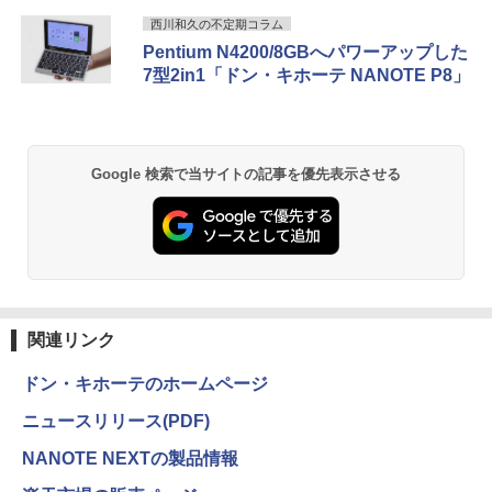
GB/無線LAN/光学ドライブ付き/ 【Wind
軽減 ノングレアタイプ 壁掛け対応 省ス
Anker Soundcore P40i オフホワイト
BRUCE WAYNE feat. Flo Milli, ATL Jacob
【Amazon.co.jp限定】 い・ろ・は・す 2L P
薬屋のひとりごと 17巻 (デジタル版ビッグガ
ows11】WPS Office付き /超小型 中古デ
ペース 角度調整 高視野角 178° Adaptiv
西川和久の不定期コラム
[Explicit]
ET ラベルレス ×8本
ンガンコミックス)
スクトップパソコン 【3ケ月保証】 ＆
e-Sync対応 MAXZEN MJM22CH03-F10
Pentium N4200/8GBへパワーアップした
￥7,990
おまけ付き（中古USB式キーボートとマ
0
7型2in1「ドン・キホーテ NANOTE P8」
￥250
￥1,112
￥770
ウス）
￥9,980
プレステップ神道学（9） [ 國學院大學神
2
￥44,800
道文化学部 ]
Anker Soundcore P31i ブラック
BRUCE WAYNE feat. Flo Milli, ATL Jacob
by Amazon 天然水 ラベルレス 500ml ×24本
異世界居酒屋「のぶ」(22) (角川コミックス・
￥1,980
Google 検索で当サイトの記事を優先表示させる
[Explicit]
富士山の天然水 バナジウム含有 水 ミネラル
エース)
【お買い物マラソ！P最大31.5%還元】
2
ウォーター ペットボトル 静岡県産 500ミリリ
￥5,990
【楽天ランキング1位！】デスクトップパ
モニター 21.5インチ 120Hz モニター 2
2
ットル (Smart Basic)
￥250
￥832
ソコン 一体型pc 23.8型 フルHD液晶一体
2インチ pcモニター フルhd 非光沢 液晶
型 デスクトップパソコン インテル Core
ディスプレイ Adaptive Sync VESA対応
￥1,380
7【Windows 11搭載】USB 2.0 USB 3.0
フレームレス HDMI*2 ブルーライト軽減
1OC Vol.7 （TJMOOK）
3
5G WIFI搭載 一体型パソコン メモリー 8
チルト調節可 ビジネス用 五年保証 pcモ
~16GB SSD 256~2048GB PSE認証済
ニター目に優しい HDMIケーブル付
Anker Soundcore Liberty 5 ミッドナイトブ
見知らぬ糸
ONE PIECE モノクロ版 115 (ジャンプコミッ
￥1,650
ラック
クスDIGITAL)
by Amazon 炭酸水 ラベルレス 500ml ×24本
強炭酸水 ペットボトル 500ミリリットル (Sm
￥49,800
￥9,980
￥250
関連リンク
art Basic)
￥14,990
￥594
ドン・キホーテのホームページ
￥1,625
【エントリーでポイント100％還元のチ
液晶モニター PCディスプレイ 23.8 24イ
日本集中治療医学会 専門医テキスト
3
3
4
ニュースリリース(PDF)
ャンス】GMKtec M8 ミニPC【AMD Ryz
ンチ 144Hz 1ms IPS フルHD ノングレア
【2026年アップグレード版】AOKIMI ワイヤ
On My Road (Stadium ver.)
HUNTER×HUNTER モノクロ版 39 (ジャンプ
第4版 [ 一般社団法人日本集中治療医学会
en 5 PRO 6650H 16GB 512GB】4.5GH
非光沢 ブルーライトカット HDMI VGA
レスイヤホン bluetooth イヤホン V12 小型
コミックスDIGITAL)
教育委員会 ]
by Amazon 天然水ラベルレス 2L×9本
NANOTE NEXTの製品情報
z 6コア 12スレッド OCuLink Windows
スピーカー内蔵 ヘッドホン端子 VESA対
軽量 ブルートゥースHi-Fi 最大36時間再生 ぶ
￥250
11 Pro LPDDR5 6400MT/s 16T増設 3画
応 テレワーク 在宅勤務 法人向け オフィ
るーとゅーす コードレス ENCノイズキャン