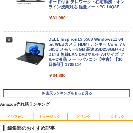
ボード付き テレワーク・在宅勤務・オン
ライン授業対応 軽量ノートPC 14Q8F
￥31,980
DELL Inspiron15 5583 Windows11 64
5
bit WEBカメラ HDMI テンキー Core i7 8
565U メモリー8GB 高速SSD256GB+HD
D1TB 無線LAN DVDマルチ A4サイズ フ
ルHD液晶 ノートパソコン【中古】【30
日保証】1708114
￥34,800
楽天ランキングをもっと見る
Amazon売れ筋ランキング
イヤフォン
ミュージック
ドリンク
コミック
【送料無料】ETC: hp ProDesk 400 G6
【期間限定10%OFFクーポン 8/12 10時
夏帆 The Tale of KAHO [ 村上 春樹 ]
1
1
1
Desktop Mini PC Core i5-10500T 2.30
まで】 モニター 21.5インチ 100Hz FHD
編集部のおすすめ記事
GHz /メモリ16GB /SSD256GB/HDD500
VAパネル スピーカー搭載 ブルーライト
￥2,860