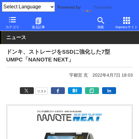
Powered by
Translate
PC Watch
パソコン/タブレット/スマートフォン
2in1
その他
カテゴリ
過去記事
検索
Impressサイト
ニュース
ドンキ、ストレージをSSDに強化した7型
UMPC「NANOTE NEXT」
宇都宮 充
2022年4月7日 18:03
リスト