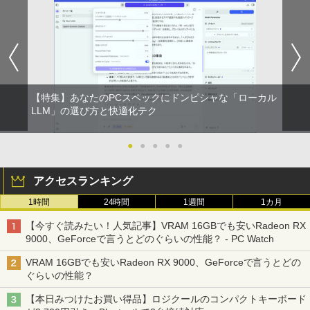
18-5097
￥12,580
￥381,580
【特集】あなたのPCスペックにドンピシャな「ローカル
LLM」の選び方と快適化テク
●
●
●
●
●
アクセスランキング
1時間
24時間
1週間
1カ月
【今すぐ読みたい！人気記事】VRAM 16GBでも安いRadeon RX
9000、GeForceで言うとどのぐらいの性能？ - PC Watch
VRAM 16GBでも安いRadeon RX 9000、GeForceで言うとどの
ぐらいの性能？
【本日みつけたお買い得品】ロジクールのコンパクトキーボード