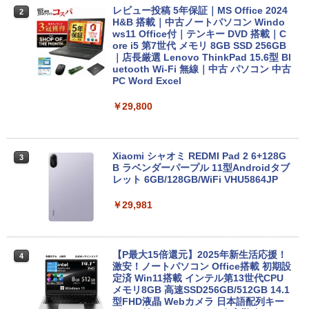
レビュー投稿 5年保証｜MS Office 2024
2
H&B 搭載｜中古ノートパソコン Windo
ws11 Office付｜テンキー DVD 搭載｜C
ore i5 第7世代 メモリ 8GB SSD 256GB
｜店長厳選 Lenovo ThinkPad 15.6型 Bl
uetooth Wi-Fi 無線｜中古 パソコン 中古
PC Word Excel
￥29,800
Xiaomi シャオミ REDMI Pad 2 6+128G
3
B ラベンダーパープル 11型Androidタブ
レット 6GB/128GB/WiFi VHU5864JP
￥29,981
【P最大15倍還元】2025年新生活応援！
4
激安！ノートパソコン Office搭載 初期設
定済 Win11搭載 インテル第13世代CPU
メモリ8GB 高速SSD256GB/512GB 14.1
型FHD液晶 Webカメラ 日本語配列キー