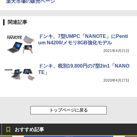
￥572
￥22,000
楽天市場の販売ページ
￥1,117
面2.5GbpsLAN Bluetooth5.2 WiFi HD
ス TERRA 2441W
セリング 自動ペアリング Type-C充電 マイク
MI 省エネ ゲーミングpc みにpc minipc
付き 防水 タッチ式音量調整 スポーツ/通勤/通
8K コンパクト
学/WEB会議(ホワイト)
￥9,999
関連記事
On My Road (Stadium ver.)
スーパーの裏でヤニ吸うふたり 9巻 (デジタル
タッチペンで音が聞ける！ はじめてずか
5
￥78,248
￥1,964
版ビッグガンガンコミックス)
ん1000 英語つき はじめて図鑑1000 はじ
【Amazon.co.jp限定】 伊藤園 磨かれて、澄
めてのずかん こども 子ども 0歳 1歳 2歳
みきった日本の水 2L 8本 ラベルレス [ ケース
￥250
ドンキ、7型UMPC「NANOTE」にPenti
ゲーミングモニター 23.8インチ PCモニ
3歳 4歳 小学館 タッチペン 図鑑 ずかん
] [ 水 ] [ ペットボトル ] [ 箱買い ] [ ストック
4
￥810
um N4200/メモリ8GB強化モデル
ター 100Hz 1920×1080 FHD 1080p 5ms
はじめて 英語 プレゼント クリスマス お
Xiaomi シャオミ REDMI Buds 8 Lite ワイヤ
] [ 水分補給 ]
【エントリーでポイント100％還元のチ
応答 薄型 液晶ディスプレイ ノングレア
祝い 知育玩具 英語教育
レスイヤホン Bluetooth 5.4 ノイズキャンセ
4
2021年4月21日
ャンス】GMKtec ミニPC M3Pro Intel C
非光沢 VA simplus シンプラス SP-NMT
リング ANC 36時間再生
￥998
ore i5 13500H 最大4.7GHz 12コア16ス
23【送料無料】【レビューでモニターク
￥5,478
レッド 16GB DDR4 2スロット 64GBま
リーナープレゼント】【メーカー1年保
￥3,480
ドンキ、税別19,800円の7型2in1「NANO
で拡張可能 512GB/1TB SSD M.2 2280
証】
TE」
Windows11 Pro WiFi 6E Bluetooth 5.2
HDMI 4K 3画面 高速LAN パソコン mini
￥10,899
2020年4月27日
pc 業務用
￥99,998
【楽天1位!1,600円OFFクーポン 8/4 20:
5
00-8/11 01:59】Xiaomi Monitor A24i 20
トップページに戻る
26 ディスプレイ 1080P 23.8インチ 144
ガレリア ゲーミングPC デスクトップパ
Hzリフレッシュレート sRGB99% 1670
5
ソコン Core Ultra 7 265F RTX 5070 Ti
万色 300nits ΔE＜1 低ブルーライト 大
メモリ 16GB / SSD 500GB Windows 11
画面 TÜV認証 目にやさしい 調整可能な
おすすめ記事
Home GALLERIA XPC7M-R57T-GD 186
スタンド VESA