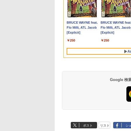
C
Apple
大全額ポイント還元｜8/11まで】 LG｜
ビのあふれた世界
LENOVO レノボ ThinkStation
【公式・メーカー直販・送料
サッとわかる！ 犬と猫
[訳アリ★格安] ノートパソコ
ポイント10倍 送料無料 中古パソコン
PHILIPS 241V8 LED液
ギルティサークル
【楽天1位!1,600円
片田舎のおっさん、
【中古】Apple 
＼1
X
 (シトラス)
応 PCモニター LG Monitor 27U631A-
だけが襲われない
PGX(30KL0005JP)
無料】ノートパソコン office
の尿・糞便検査 獣医
ン Windows11 15.6型 HP
Windows 11 Pro 64bit 搭載 DELL
晶モニター 23.8インチ
（21） 【電子書籍】[
OFFクーポン 8/4
聖になる 11 〜た
Air 13インチ
セット 
1
ーボード搭載
(2560×1440） /ワイド /100Hz]
【電子書籍】[ 増田ち
付き 新品 軽量 薄型 HP
師・愛玩動物看護師の
250 G7 第七世代 Core-i3 メ
OptiPlex シリーズ（7010等） Core i7
ワイド ブラック
山本やみー ]
20:00-8/11 01:59】
の田舎の剣術師範だ
M1(CPU:8C/G
メモリ
￥961,000
型
ベースモデル
]
OmniBook 7 Aero 13-bg
ための実践ガイド [ 米
モリ8GB SSD128GB 15.6イ
第3世代 3770 3.4G/メモリ
1920×1080 （フル
Xiaomi Monitor A24i
たのに、大成した弟
8GB/256GB
デスク
155
￥139,990
￥9,350
￥12,800
￥19,800
￥6,500
￥792
￥12,580
￥1,430
￥68,980
￥181
画編
13.3インチ Windows11
澤 智洋 ]
ンチ 無線LAN テンキー
8G/HDD500GB/DVD-ROM/激安セール
HD）16:9 IPSパネル
2026 ディスプレイ
たちが俺を放ってく
MGN93J/A (M
IPS
Anker Soundcore
BRUCE WAYNE feat.
Anker Soundcore
BRUCE WAYNE feat
グ
Copilot+PC AMD Ryzen AI5
HDMI Webカメラ DVDマル
非光沢 ノングレア 液
1080P 23.8インチ
ない件〜 【電子書籍
センター】保証
集 e
P40i オフホワイト
Flo Milli, ATL Jacob
P31i ホワイト
Flo Milli, ATL Jacob
340 16GB 512GB IPS 1年保
チ Bluetooth USB3.0 SDカ
晶ディスプレイ HDMI
144Hzリフレッシュ
[ 佐賀崎しげる ]
【ランクB】
パソ
[Explicit]
[Explicit]
証 転送不可 (型番:
ード ノートPC ノート 中古
VGA VESA準拠 PS4
ート sRGB99% 1670
￥7,990
￥5,990
BF8H3PA/BF8H4PA)
パソコン 中古PC Win11
switch 対応 スイッチ
万色 300nits ΔE＜1 
￥250
￥250
Office 格安 中古
【中古】
ブルーライト 大画面
TÜV認証 目にやさし
A
調整可能なスタンド
VESA
Google
【Amazon.co.jp限
薬屋のひとりごと 17
by Amazon 天然水
異世界居酒屋「の
定】 い・ろ・は・す
巻 (デジタル版ビッグ
ラベルレス 500ml
ぶ」(22) (角川コミッ
2L PET ラベルレス
ガンガンコミックス)
×24本 富士山の天然
クス・エース)
ポスト
リスト
シ
×8本
水 バナジウム含有 
￥1,112
￥770
￥1,380
￥832