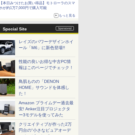
【本日みつけたお買い得品】モトローラのスマ
ホが約1万7,000円で購入可能
もっと見る
Special Site
レイズのパワーデザインホイ
ール「M6」に新色登場!!
性能の良いお得な中古PC情
報はこのページでチェック！
鳥肌ものの「DENON
HOME」サウンドを体感し
た！
Amazon プライムデー過去最
安! Anker注目プロジェクタ
ー3モデルを使ってみた
クリエイティブが作った2万
円台の“小さなピュアオーデ