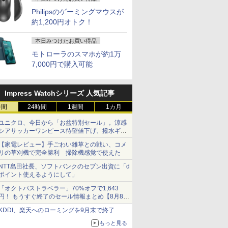
] ノートパソコ
 送料無料 中古パソコン
ーポン＋P最大31.5%還元！】KTC MegPad
ストリア
【予約】永瀬廉 プレミ
【中古】Apple MacBook
＼11日まで限定価格／ゲーミングPC
小学館の図鑑NEO〔新
【Z1TQ0001A】Apple
【エントリーで最大全額ポイント還元｜8/11ま
ゾンビのあふれた世界
LENOVO レノボ ThinkSta
【公式・メーカ
サッとわか
 15.6型 HP
Pro 64bit 搭載 DELL
droid 14搭載 スマートタブレット ディスプレ
子書籍】[
アムBOX【初回限定
Air 13インチ
セット 新品 RTX5060 Ryzen7 5700X
版〕 宇宙 DVDつき [ 池
MacBook Neo (シトラス)
エルジー USB-C対応 PCモニター LG Monitor 
で俺だけが襲われない
PGX(30KL0005JP)
無料】ノートパソコン
の尿・糞便
Philipsのゲーミングマウスが
代 Core-i3 メ
リーズ（7010等） Core i7
ター FHD 10点マルチタッチ 8GB+128GB
版】（仮）【2027年1
M1(CPU:8C/GPU:7C)
メモリ16GB SSD500GB Windows11
内 了 ]
2026年 USキーボード搭載
B [27型 /WQHD(2560×1440） /ワイド /100Hz]
5 【電子書籍】[ 増田ち
付き 新品 軽量 薄
師・愛玩動
約1,200円オトク！
￥961,000
28GB 15.6イ
 3.4G/メモリ
mチップ ビジネス/移動/家庭用 レディース
月23日発売予定】 集英
8GB/256GB シルバー
デスクトップPC モニター付き 23.8型
CTOモデル (ベースモデル
ひろ ]
OmniBook 7 Aer
ための実践ガ
￥8,800
￥68,980
￥181,070
￥2,640
￥119,800
￥25,160
￥1,155
￥139,990
￥9,350
N テンキー
GB/DVD-ROM/激安セール
社 永瀬廉 King&Prince
MGN93J/A (M1・2020)【EC
IPS 100Hz 1年保証 高性能 配信 動画編
MHFD4J/A)
13.3インチ Wind
澤 智洋 ]
本日みつけたお買い得品
カメラ DVDマル
キンプリ 豪華 セット
センター】保証期間1ヶ月
集 eスポーツ 初心者 一式 ゲーミング
Copilot+PC AMD
 USB3.0 SDカ
【ランクB】
パソコン デスクトップパソコン
340 16GB 512G
モトローラのスマホが約1万
C ノート 中古
証 転送不可 (型番
7,000円で購入可能
C Win11
BF8H3PA/BF8H
中古
Impress Watchシリーズ 人気記事
時間
24時間
1週間
1カ月
ユニクロ、今日から「お盆特別セール」。涼感
シアサッカーワンピース待望値下げ、撥水ギア
ショーツは1990円に
【家電レビュー】手ごわい雑草との戦い、コメ
リの草刈機で完全勝利 掃除機感覚で使えた
NTT島田社長、ソフトバンクのセブン出資に「d
ポイント使えるようにして」
「オクトパストラベラー」70%オフで1,643
円！ もうすぐ終了のセール情報まとめ【8月8日
更新】
KDDI、楽天へのローミングを9月末で終了
ニンテンドーeショップでは「大神 絶景版」が
67%オフで990円
もっと見る