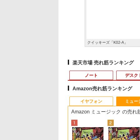
クイッキーズ「K02-A」
楽天市場 売れ筋ランキング
ノート
デスク
Amazon売れ筋ランキング
3
4
10
1
1
1
1
2
2
2
2
イヤフォン
ミュー
Amazon ミュージック の売