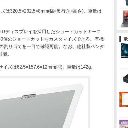
は320.5×232.5×8mm(幅×奥行き×高さ)、重量は
LEDディスプレイを採用したショートカットキーコ
40個のショートカットをカスタマイズできる。有機
最
ーの割り当てを一目で確認可能。なお、他社製ペンタ
可能。
62.5×157.6×12mm(同)、重量は142g。