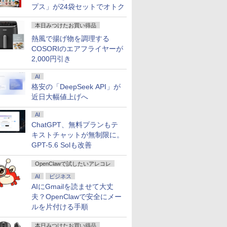
プス」が24袋セットでオトク
本日みつけたお買い得品
熱風で揚げ物を調理する
COSORIのエアフライヤーが
2,000円引き
AI
格安の「DeepSeek API」が
近日大幅値上げへ
AI
ChatGPT、無料プランもテ
キストチャットが無制限に。
GPT-5.6 Solも改善
7
2
2
8
3
7
9
3
4
10
OpenClawで試したいアレコレ
AI
ビジネス
AIにGmailを読ませて大丈
夫？OpenClawで安全にメー
ルを片付ける手順
本日みつけたお買い得品