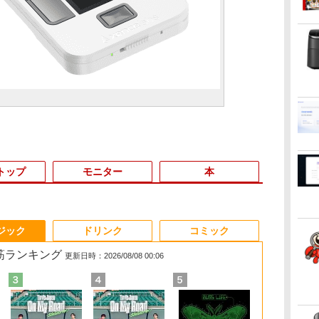
トップ
モニター
本
3
3
3
4
4
3
4
5
5
1
1
6
6
ジック
ドリンク
コミック
れ筋ランキング
更新日時：2026/08/08 00:06