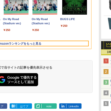
剣
MacBook
1日まで限定価格／ゲーミングPC
ASUS エイスース 液
TACO直伝！ 知ってい
【Z1TQ0001A】Apple
アイオーデータ｜I-O
ちいかわ なんか小さく
LENOVO レノボ ThinkStation
【公式・メーカー直販・送料
Philips｜フィリップス
ROCKIN'ON JAPAN
[訳アリ★格安
ポイント10倍
【2,000円ク
杖と剣のウィ
だ
新品 RTX5060 Ryzen7 5700X
晶ディスプレイ Eye
るだけで劇的に上達す
MacBook Neo (シトラス)
DATA 液晶ディスプレイ
てかわいいやつ 1巻～7
PGX(30KL0005JP)
無料】ノートパソコン office
液晶ディスプレイ(23.8
(ロッキング・オン・ジ
ン Windows11
Windows 11 
25インチ An
（16） 【電
っ
PU:7C)
16GB SSD500GB Windows11
Care ［23.8型 / フル
る 人体ドローイングの
2026年 USキーボード搭載
(23.8型/ADS/FullHD
巻 コミックセット【
付き 新品 軽量 薄型 HP
型/IPS/WQHD
ャパン) 2026年 10月号
250 G7 第七世
OptiPlex シ
イ モバイルモニ
大森藤ノ ]
￥961,000
子
 シルバー
トップPC モニター付き 23.8型
HD(1920×1080) / ワイ
コツ390 [ TACO（タ
CTOモデル (ベースモデル
1920×1080/100Hz/5ms/HDMI/DP/USB
新品 】ナガノ 講談社
OmniBook 7 Aero 13-bg
2560×1440/75Hz/1ms)
モリ8GB SSD1
第3世代 3770
Qualcom
,070
￥13,800
￥2,420
￥119,800
￥25,977
￥8,525
￥139,990
￥29,800
￥1,080
￥12,800
￥19,800
￥45,979
￥594
れ
1・2020)【EC
 100Hz 1年保証 高性能 配信 動画編
ド］ VA249HG
コ） ]
MHFD4J/A)
Type-C/VESA/5年保
ハチワレ うさぎ かわ
13.3インチ Windows11
(ブラック)
ンチ 無線LA
8G/HDD500
A25Q5
.
Anker Soundcore
On My Road
【2026年アップグレ
On My Road
Xiaomi シャオミ
BUGS LIFE
】
期間1ヶ月
スポーツ 初心者 一式 ゲーミング
証・無輝点保証)(ホワイ
いい 楽しい 切ない 描
Copilot+PC AMD Ryzen AI5
24E1N5600E/11
HDMI Web
Liberty 5 ミッドナイ
(Stadium ver.)
ード版】AOKIMI ワ
(Stadium ver.)
REDMI Buds 8 Lite ワ
レ
コン デスクトップパソコン
ト) LCD-C242SDW
きおろしエピソード
340 16GB 512GB IPS 1年保
チ Bluetooth
￥250
トブラック
イヤレスイヤホン
イヤレスイヤホン
Twitter ツイッター X
証 転送不可 (型番:
ード ノートP
￥250
￥250
bluetooth イヤホン
Bluetooth 5.4 ノイズ
低
エックス コミック ア
BF8H3PA/BF8H4PA)
パソコン 中古P
￥14,990
￥2,599
￥3,480
V12 小型軽量 ブルー
キャンセリング ANC
ニメ 漫画 セット 全巻
Office 格安 
トゥースHi-Fi 最大
36時間再生
い
ギフト 贈り物 プレゼ
mazonランキングをもっと見る
36時間再生 ぶるーと
ント クリスマス
ゅーす コードレス
1
ENCノイズキャンセ
リング 自動ペアリン
グ Type-C充電 マイ
ク付き 防水 タッチ式
 検索で当サイトの記事を優先表示させる
音量調整 スポーツ/通
勤/通学/WEB会議
6.0(オフホワイト)
by Amazon 天然水
ONE PIECE モノクロ
by Amazon 炭酸水
HUNTER×HUNTER
コカ・コーラ やかんの
スーパーの裏でヤニ吸
ラベルレス 2L×9本
版 115 (ジャンプコミ
ラベルレス 500ml
モノクロ版 39 (ジャ
麦茶 from 爽健美茶 ラ
うふたり 9巻 (デジタル
ックスDIGITAL)
×24本 強炭酸水 ペッ
ンプコミックス
ベルレス
版ビッグガンガンコミ
￥1,117
ェア
はてブ
note
LinkedIn
水
トボトル 500ミリリ
DIGITAL)
650mlPET×24本
ックス)
￥594
￥1,625
￥572
￥2,009
￥810