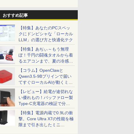
おすすめ記事
【特集】あなたのPCスペッ
クにドンピシャな「ローカル
LLM」の選び方と快適化テク
【特集】あぢぃ～もう無理
ぽ！千円の闘魂タオルから着
るエアコンまで、夏の冷感グ
ッズ一挙紹介
【コラム】OpenClawと
Qwen3.5-9Bプリインで届い
てすぐローカルAIが動くミニ
PC「SER9 Pro」
【レビュー】給電が途切れな
い優れもの！バッファロー製
Type-C充電器の検証で分か
ったこと
【特集】電源内蔵で0.9Lの衝
撃。Core Ultra X7の性能を極
限まで引き出したミニ
PC「GPD BOX」