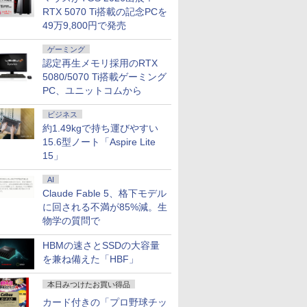
RTX 5070 Ti搭載の記念PCを
49万9,800円で発売
ゲーミング
認定再生メモリ採用のRTX
5080/5070 Ti搭載ゲーミング
PC、ユニットコムから
ビジネス
約1.49kgで持ち運びやすい
15.6型ノート「Aspire Lite
15」
AI
Claude Fable 5、格下モデル
に回される不満が85%減。生
物学の質問で
HBMの速さとSSDの大容量
を兼ね備えた「HBF」
本日みつけたお買い得品
カード付きの「プロ野球チッ