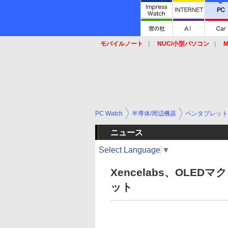
モバイルノート
NUC/小型パソコン
M
SSD
キーボード
マウス
PC Watch
半導体/周辺機器
ペンタブレット
ニュース
Select Language
▼
Xencelabs、OL
ット