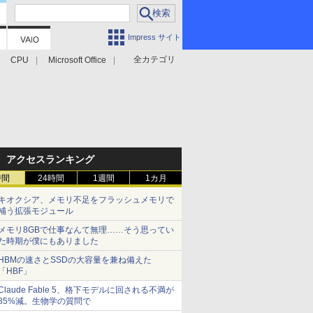
Impress サイト
全カテゴリ
CPU
Microsoft Office
アクセスランキング
時間
24時間
1週間
1カ月
キオクシア、メモリ不足をフラッシュメモリで
補う拡張モジュール
メモリ8GBで仕事なんて無理……そう思ってい
た時期が僕にもありました
HBMの速さとSSDの大容量を兼ね備えた
「HBF」
Claude Fable 5、格下モデルに回される不満が
85%減。生物学の質問で