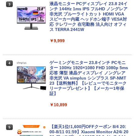
B ラベンダーパープル 11型Androidタブ
【エントリーでポイント100％還元のチ
液晶モニター PCディスプレイ 23.8 24イ
3
3
レット 6GB/128GB/WiFi VHU5864JP
ャンス】GMKtec M8 ミニPC【AMD Ryz
ンチ 144Hz 1ms IPS フルHD ノングレア
en 5 PRO 6650H 16GB 512GB】4.5GH
非光沢 ブルーライトカット HDMI VGA
z 6コア 12スレッド OCuLink Windows
スピーカー内蔵 ヘッドホン端子 VESA対
￥29,981
11 Pro LPDDR5 6400MT/s 16T増設 3画
応 テレワーク 在宅勤務 法人向け オフィ
面2.5GbpsLAN Bluetooth5.2 WiFi HD
ス TERRA 2441W
MI 省エネ ゲーミングpc みにpc minipc
8K コンパクト
￥9,999
【P最大15倍還元】2025年新生活応援！
4
激安！ノートパソコン Office搭載 初期設
￥78,248
定済 Win11搭載 インテル第13世代CPU
メモリ8GB 高速SSD256GB/512GB 14.1
型FHD液晶 Webカメラ 日本語配列キー
ゲーミングモニター 23.8インチ PCモニ
4
ボード付き テレワーク・在宅勤務・オン
ター 100Hz 1920×1080 FHD 1080p 5ms
ライン授業対応 軽量ノートPC 14Q8F
【エントリーでポイント100％還元のチ
応答 薄型 液晶ディスプレイ ノングレア
4
ャンス】GMKtec ミニPC M3Pro Intel C
非光沢 VA simplus シンプラス SP-NMT
ore i5 13500H 最大4.7GHz 12コア16ス
23【送料無料】【レビューでモニターク
￥31,980
レッド 16GB DDR4 2スロット 64GBま
リーナープレゼント】【メーカー1年保
で拡張可能 512GB/1TB SSD M.2 2280
証】
Windows11 Pro WiFi 6E Bluetooth 5.2
HDMI 4K 3画面 高速LAN パソコン mini
￥10,899
DELL Inspiron15 5583 Windows11 64
5
pc 業務用
bit WEBカメラ HDMI テンキー Core i7 8
565U メモリー8GB 高速SSD256GB+HD
￥99,998
D1TB 無線LAN DVDマルチ A4サイズ フ
ルHD液晶 ノートパソコン【中古】【30
【楽天1位!1,600円OFFクーポン 8/4 20:
5
日保証】1708114
00-8/11 01:59】Xiaomi Monitor A24i 20