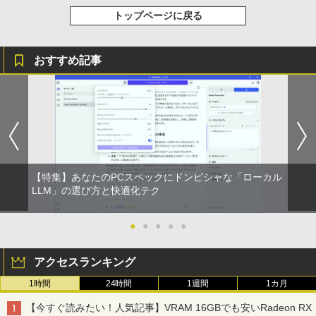
祝い 知育玩具 英語教育
レスイヤホン Bluetooth 5.4 ノイズキャンセ
トップページに戻る
リング ANC 36時間再生
￥998
￥5,478
￥3,480
おすすめ記事
【特集】あなたのPCスペックにドンピシャな「ローカル
LLM」の選び方と快適化テク
●
●
●
●
●
アクセスランキング
1時間
24時間
1週間
1カ月
【今すぐ読みたい！人気記事】VRAM 16GBでも安いRadeon RX