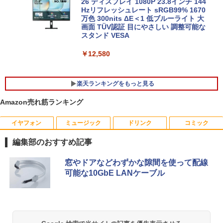
26 ディスプレイ 1080P 23.8インチ 144
ガレリア ゲーミングPC デスクトップパ
Hzリフレッシュレート sRGB99% 1670
￥34,800
5
ソコン Core Ultra 7 265F RTX 5070 Ti
万色 300nits ΔE＜1 低ブルーライト 大
メモリ 16GB / SSD 500GB Windows 11
画面 TÜV認証 目にやさしい 調整可能な
Home GALLERIA XPC7M-R57T-GD 186
スタンド VESA
18-5097
￥12,580
￥381,580
楽天ランキングをもっと見る
Amazon売れ筋ランキング
イヤフォン
ミュージック
ドリンク
コミック
夏帆 The Tale of KAHO [ 村上 春樹 ]
1
編集部のおすすめ記事
￥2,860
Anker Soundcore P40i オフホワイト
BRUCE WAYNE feat. Flo Milli, ATL Jacob
【Amazon.co.jp限定】 い・ろ・は・す 2L P
薬屋のひとりごと 17巻 (デジタル版ビッグガ
窓やドアなどわずかな隙間を使って配線
[Explicit]
ET ラベルレス ×8本
ンガンコミックス)
可能な10GbE LANケーブル
￥7,990
￥250
￥1,112
￥770
プレステップ神道学（9） [ 國學院大學神
2
道文化学部 ]
Anker Soundcore P31i ブラック
BRUCE WAYNE feat. Flo Milli, ATL Jacob
by Amazon 天然水 ラベルレス 500ml ×24本
異世界居酒屋「のぶ」(22) (角川コミックス・