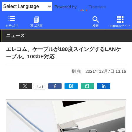
Powered by
Translate
PC Watch
半導体/周辺機器
アクセサリ
その他
カテゴリ
過去記事
検索
Impressサイト
ニュース
エレコム、ケーブルが180度スイングするLANケ
ーブル。10GbE対応
劉 尭
2021年12月7日 13:16
リスト