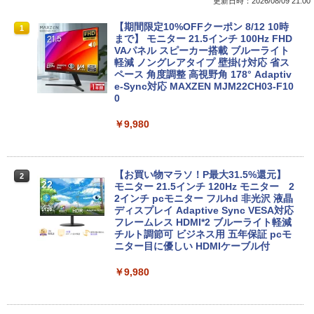
更新日時：2026/08/09 21:00
【期間限定 ポイントUP＆クーポン配
【送料無料】ETC: hp ProDesk 400 G6
【期間限定10%OFFクーポン 8/12 10時
1
1
1
布】 Lenovo Chromebook Duet EDU G
Desktop Mini PC Core i5-10500T 2.30
まで】 モニター 21.5インチ 100Hz FHD
2 2in1 ノートパソコン 83HKS00M00 Ch
GHz /メモリ16GB /SSD256GB/HDD500
VAパネル スピーカー搭載 ブルーライト
romeOS MediaTek Kompanio 838 メモ
GB/無線LAN/光学ドライブ付き/ 【Wind
軽減 ノングレアタイプ 壁掛け対応 省ス
リ4GB eMMC64GB 10.95インチ タッチ
ows11】WPS Office付き /超小型 中古デ
ペース 角度調整 高視野角 178° Adaptiv
対応 再生品Sランク
スクトップパソコン 【3ケ月保証】 ＆
e-Sync対応 MAXZEN MJM22CH03-F10
おまけ付き（中古USB式キーボートとマ
0
ウス）
￥29,800
￥9,980
￥44,800
レビュー投稿 5年保証｜MS Office 2024
2
H&B 搭載｜中古ノートパソコン Windo
【お買い物マラソ！P最大31.5%還元】
2
ws11 Office付｜テンキー DVD 搭載｜C
【楽天ランキング1位！】デスクトップパ
モニター 21.5インチ 120Hz モニター 2
2
ore i5 第7世代 メモリ 8GB SSD 256GB
ソコン 一体型pc 23.8型 フルHD液晶一体
2インチ pcモニター フルhd 非光沢 液晶
｜店長厳選 Lenovo ThinkPad 15.6型 Bl
型 デスクトップパソコン インテル Core
ディスプレイ Adaptive Sync VESA対応
uetooth Wi-Fi 無線｜中古 パソコン 中古
7【Windows 11搭載】USB 2.0 USB 3.0
フレームレス HDMI*2 ブルーライト軽減
PC Word Excel
5G WIFI搭載 一体型パソコン メモリー 8
チルト調節可 ビジネス用 五年保証 pcモ
~16GB SSD 256~2048GB PSE認証済
ニター目に優しい HDMIケーブル付
￥29,800
￥49,800
￥9,980
Xiaomi シャオミ REDMI Pad 2 6+128G
3