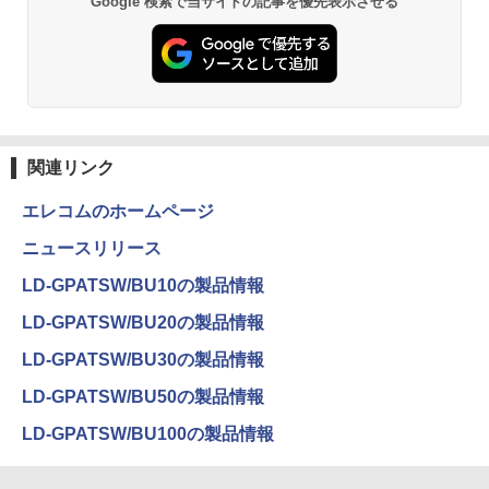
Google 検索で当サイトの記事を優先表示させる
￥1,980
[Explicit]
富士山の天然水 バナジウム含有 水 ミネラル
エース)
ウォーター ペットボトル 静岡県産 500ミリリ
￥5,990
ットル (Smart Basic)
￥250
￥832
￥1,380
1OC Vol.7 （TJMOOK）
3
Anker Soundcore Liberty 5 ミッドナイトブ
見知らぬ糸
ONE PIECE モノクロ版 115 (ジャンプコミッ
￥1,650
ラック
クスDIGITAL)
by Amazon 炭酸水 ラベルレス 500ml ×24本
関連リンク
強炭酸水 ペットボトル 500ミリリットル (Sm
￥250
art Basic)
￥14,990
￥594
エレコムのホームページ
￥1,625
ニュースリリース
日本集中治療医学会 専門医テキスト
4
【2026年アップグレード版】AOKIMI ワイヤ
On My Road (Stadium ver.)
HUNTER×HUNTER モノクロ版 39 (ジャンプ
第4版 [ 一般社団法人日本集中治療医学会
LD-GPATSW/BU10の製品情報
レスイヤホン bluetooth イヤホン V12 小型
コミックスDIGITAL)
教育委員会 ]
by Amazon 天然水ラベルレス 2L×9本
軽量 ブルートゥースHi-Fi 最大36時間再生 ぶ
￥250
LD-GPATSW/BU20の製品情報
るーとゅーす コードレス ENCノイズキャン
￥572
￥22,000
￥1,117
セリング 自動ペアリング Type-C充電 マイク
LD-GPATSW/BU30の製品情報
付き 防水 タッチ式音量調整 スポーツ/通勤/通
学/WEB会議(ホワイト)
LD-GPATSW/BU50の製品情報
On My Road (Stadium ver.)
スーパーの裏でヤニ吸うふたり 9巻 (デジタル
タッチペンで音が聞ける！ はじめてずか
5
￥1,964
版ビッグガンガンコミックス)
ん1000 英語つき はじめて図鑑1000 はじ
【Amazon.co.jp限定】 伊藤園 磨かれて、澄
LD-GPATSW/BU100の製品情報
めてのずかん こども 子ども 0歳 1歳 2歳
みきった日本の水 2L 8本 ラベルレス [ ケース
￥250
3歳 4歳 小学館 タッチペン 図鑑 ずかん
] [ 水 ] [ ペットボトル ] [ 箱買い ] [ ストック
￥810
はじめて 英語 プレゼント クリスマス お
Xiaomi シャオミ REDMI Buds 8 Lite ワイヤ
] [ 水分補給 ]