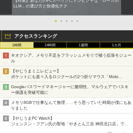
【特集】あなたのPCスペックにドンピシャな「ローカル
LLM」の選び方と快適化テク
●
●
●
●
●
アクセスランキング
1時間
24時間
1週間
1カ月
キオクシア、メモリ不足をフラッシュメモリで補う拡張モジュー
ル
【やじうまミニレビュー】
ポケットにも楽々入るロジクールの2つ折りマウス「Mobi
Fold」。その気になるギミックとは？
Googleパスワードマネージャーに脆弱性、マルウェアでパスキ
ー保護を突破可能に
メモリ8GBで仕事なんて無理……そう思っていた時期が僕にもあ
りました
【やじうまPC Watch】
ジェンスン・フアン氏の聖地「やきとん三吉 神田北口店」で
「ご来店記念コース」を娘と堪能