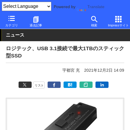
Powered by
Translate
PC Watch
半導体/周辺機器
SSD
その他
カテゴリ
過去記事
検索
Impressサイト
ニュース
ロジテック、USB 3.1接続で最大1TBのスティック
型SSD
宇都宮 充
2021年12月2日 14:09
リスト