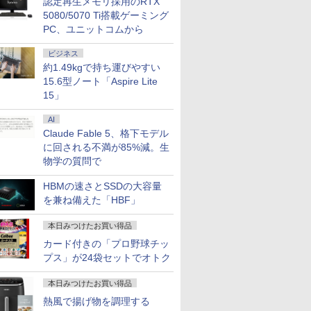
認定再生メモリ採用のRTX
5080/5070 Ti搭載ゲーミング
PC、ユニットコムから
ビジネス
約1.49kgで持ち運びやすい
15.6型ノート「Aspire Lite
15」
AI
Claude Fable 5、格下モデル
に回される不満が85%減。生
物学の質問で
HBMの速さとSSDの大容量
を兼ね備えた「HBF」
本日みつけたお買い得品
カード付きの「プロ野球チッ
プス」が24袋セットでオトク
本日みつけたお買い得品
熱風で揚げ物を調理する