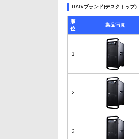
DAIVブランド(デスクトップ)
順
製品写真
位
1
2
3