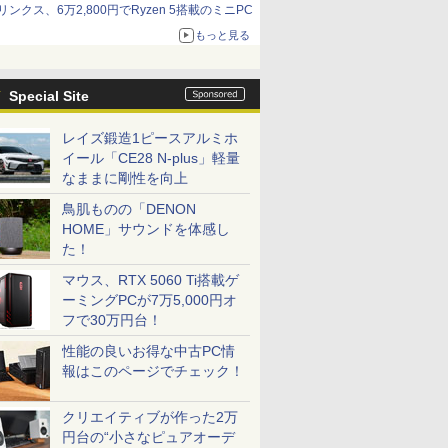
リンクス、6万2,800円でRyzen 5搭載のミニPC
もっと見る
Special Site
レイズ鍛造1ピースアルミホ
イール「CE28 N-plus」軽量
なままに剛性を向上
鳥肌ものの「DENON
HOME」サウンドを体感し
た！
マウス、RTX 5060 Ti搭載ゲ
ーミングPCが7万5,000円オ
フで30万円台！
性能の良いお得な中古PC情
報はこのページでチェック！
クリエイティブが作った2万
円台の“小さなピュアオーデ