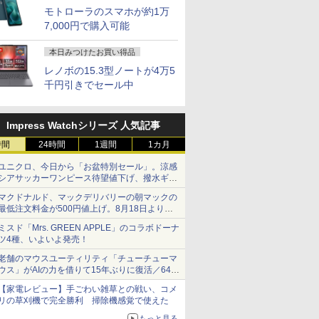
モトローラのスマホが約1万
7,000円で購入可能
本日みつけたお買い得品
レノボの15.3型ノートが4万5
千円引きでセール中
Impress Watchシリーズ 人気記事
時間
24時間
1週間
1カ月
ユニクロ、今日から「お盆特別セール」。涼感
シアサッカーワンピース待望値下げ、撥水ギア
ショーツは1990円に
マクドナルド、マックデリバリーの朝マックの
最低注文料金が500円値上げ。8月18日より
1,500円から受付
ミスド「Mrs. GREEN APPLE」のコラボドーナ
ツ4種、いよいよ発売！
老舗のマウスユーティリティ「チューチューマ
ウス」がAIの力を借りて15年ぶりに復活／64bit
化、Windows 10/11、「Chrome」も走り回
【家電レビュー】手ごわい雑草との戦い、コメ
る。復活記念で2026年末まで500円
リの草刈機で完全勝利 掃除機感覚で使えた
もっと見る