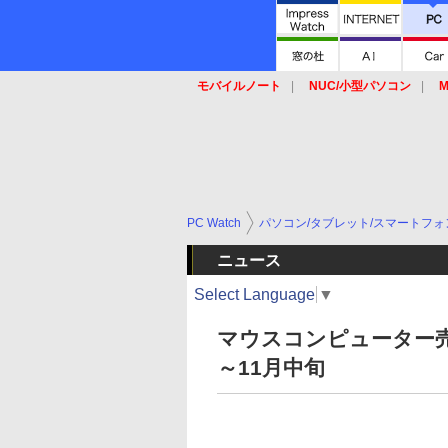
モバイルノート
NUC/小型パソコン
M
SSD
キーボード
マウス
PC Watch
パソコン/タブレット/スマートフォ
ニュース
Select Language
▼
マウスコンピューター売れ
～11月中旬