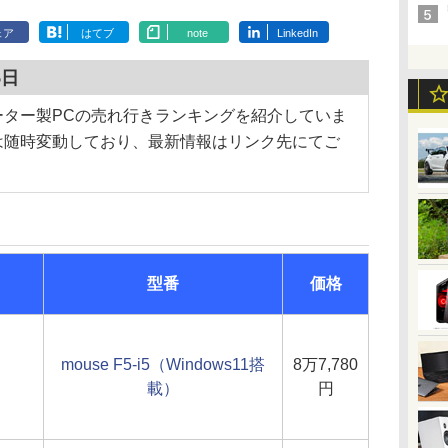
ェア
はてブ
note
LinkedIn
5日
ーター製PCの売れ行きランキングを紹介していま
は随時変動しており、最新情報はリンク先にてご
型番
価格
mouse F5-i5（Windows11搭
8万7,780
載）
円