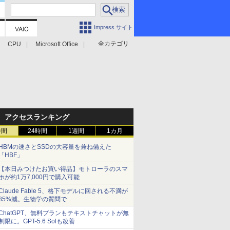
Impress サイト
全カテゴリ
CPU
Microsoft Office
アクセスランキング
時間
24時間
1週間
1カ月
HBMの速さとSSDの大容量を兼ね備えた
「HBF」
【本日みつけたお買い得品】モトローラのスマ
ホが約1万7,000円で購入可能
Claude Fable 5、格下モデルに回される不満が
85%減。生物学の質問で
ChatGPT、無料プランもテキストチャットが無
制限に。GPT-5.6 Solも改善