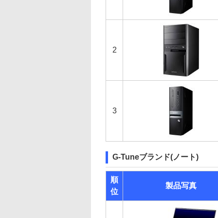
2
3
G-Tuneブランド(ノート)
順
製品写真
位