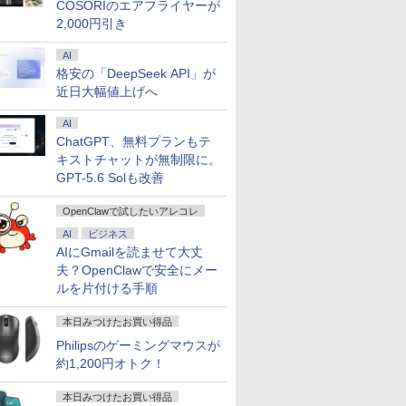
COSORIのエアフライヤーが
2,000円引き
AI
格安の「DeepSeek API」が
近日大幅値上げへ
AI
ChatGPT、無料プランもテ
キストチャットが無制限に。
GPT-5.6 Solも改善
OpenClawで試したいアレコレ
AI
ビジネス
AIにGmailを読ませて大丈
夫？OpenClawで安全にメー
ルを片付ける手順
本日みつけたお買い得品
Philipsのゲーミングマウスが
約1,200円オトク！
本日みつけたお買い得品