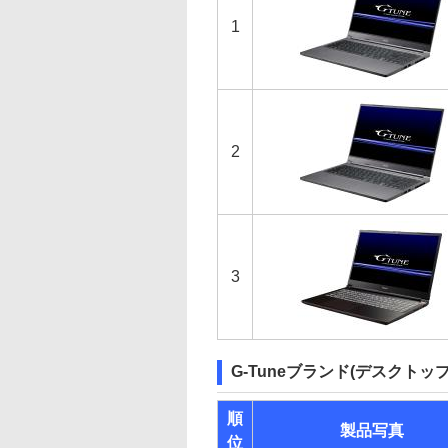
1
2
3
G-Tuneブランド(デスクトップ
順
製品写真
位