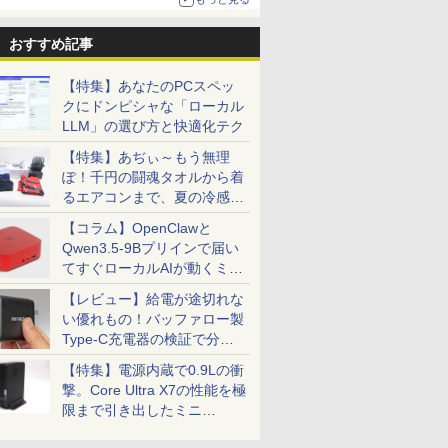
おすすめ記事
【特集】あなたのPCスペッ
クにドンピシャな「ローカル
LLM」の選び方と快適化テク
【特集】あぢぃ～もう無理
ぽ！千円の闘魂タオルから着
るエアコンまで、夏の冷感グ
ッズ一挙紹介
【コラム】OpenClawと
Qwen3.5-9Bプリインで届い
てすぐローカルAIが動くミニ
PC「SER9 Pro」
【レビュー】給電が途切れな
い優れもの！バッファロー製
Type-C充電器の検証で分か
ったこと
【特集】電源内蔵で0.9Lの衝
撃。Core Ultra X7の性能を極
限まで引き出したミニ
PC「GPD BOX」