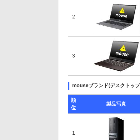
2
3
mouseブランド(デスクトップ
順
製品写真
位
1