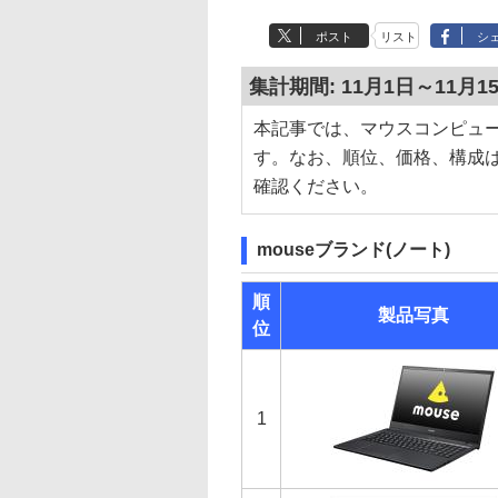
ポスト
リスト
シ
集計期間: 11月1日～11月1
本記事では、マウスコンピュ
す。なお、順位、価格、構成
確認ください。
mouseブランド(ノート)
順
製品写真
位
1