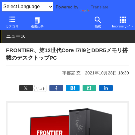
Powered by
Translate
PC Watch
パソコン/タブレット/スマートフォン
デスクトップパ
カテゴリ
過去記事
検索
Impressサイト
ニュース
FRONTIER、第12世代Core i7/i9とDDR5メモリ搭
載のデスクトップPC
宇都宮 充
2021年10月28日 18:39
リスト