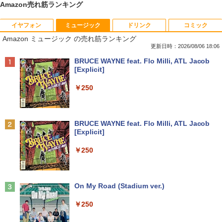
Amazon売れ筋ランキング
イヤフォン
ミュージック
ドリンク
コミック
VETESA正規店 新品 ノートパソコン セ
【マラソン限定30%OFF】中古 DELL O
DELL デル E2417H LED液晶モニター 2
ちいかわ なんか小さくてかわいいやつ 全
1
1
1
1
Amazon ミュージック の売れ筋ランキング
ール office付き windows11 マウスセッ
ptiPlex 3060 Micro D10U Core i5 8400
3.8インチワイド ブラック 1920×1080
巻(1-8)セット 全巻新品 蔦屋書店
ト PC 14型 Celeron N3350/J3355 メモ
T 第8世代CPU メモリ8GB SSD256GB
（フルHD） 16:9 IPSパネル LEDバック
更新日時：2026/08/06 18:06
リ8GB/12GB SSD128GB/256GB/512G
Windows11Home 1年保証 レビュー特
ライト付 非光沢 ノングレア 液晶ディス
￥9,900
Anker Soundcore P40i オフホワイト
BRUCE WAYNE feat. Flo Milli, ATL Jacob
B/1TB 安い 格安 ラップトップ
典：WPS Office Bランク パソコン デス
プレイ ディスプレイポート VGA【中
[Explicit]
クトップパソコン デル 中古パソコン 中
古】
￥5,990
古デスクトップパソコン PC
￥31,480
￥250
￥5,300
￥24,800
自分の思いを言葉にする こどもアウトプ
2
ット図鑑 [ 樺沢 紫苑 ]
【エントリーでポイント10倍】 ノートパ
2
Anker Soundcore P31i ブラック
BRUCE WAYNE feat. Flo Milli, ATL Jacob
ソコン 中古 Bランク Win11 Pro カメラ i
送料無料！！【あきばお〜】モバイル モ
￥1,650
2
[Explicit]
5 第10世代 dynabook G83/FU 8GBメモ
【★最大100%ポイント】HP EliteDesk
ニター 車載 オンダッシュ 7インチ IPS ポ
2
￥4,990
リ 256GB SSD 13.3インチ 軽量ノートパ
600/800 G2 SFF 第6世代 Corei7-6700
ータブル ディスプレイ HDMI【smtb-u】
￥250
ソコン Wi-Fi6 軽い B5 ダイナブックノー
メモリ8GB 高速新品 SSD256GB+HDD5
トパソコン windows11pro win11pro 初
00GB Windows11 DVDマルチドライブ
￥6,000
期設定済 office付き 中古ノートPC
正規版Office付き Windows10 変更可 V
学研特別支援教材 WAVES ウェーヴス
3
GA DisplayPort HDMI 2画面同時出力可
『見る力』を育てるビジョン・アセスメ
能 中古パソコン デスクトップ
Anker Soundcore Liberty 5 ミッドナイトブ
On My Road (Stadium ver.)
￥34,800
ント 株式会社 Gakken検査 テスト 数字
ラック
形 書く 練習問題 ドリル トレーニング 学
【送料無料】TF: EIZO FlexScan EV245
3
￥35,999
研
￥250
0 2019年製 超狭額ベゼル 23.8型ワイ
￥14,990
ド フルHD（1920x1080）IPSパネル ノ
￥19,800