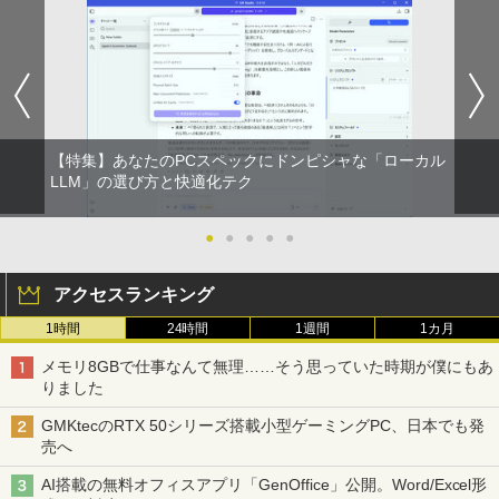
クスDIGITAL)
コカ・コーラ やかんの麦茶 from 爽健美茶 ラ
ベルレス 650mlPET×24本
￥594
￥1,653
【特集】あなたのPCスペックにドンピシャな「ローカル
LLM」の選び方と快適化テク
●
●
●
●
●
アクセスランキング
1時間
24時間
1週間
1カ月
メモリ8GBで仕事なんて無理……そう思っていた時期が僕にもあ
りました
GMKtecのRTX 50シリーズ搭載小型ゲーミングPC、日本でも発
売へ
AI搭載の無料オフィスアプリ「GenOffice」公開。Word/Excel形