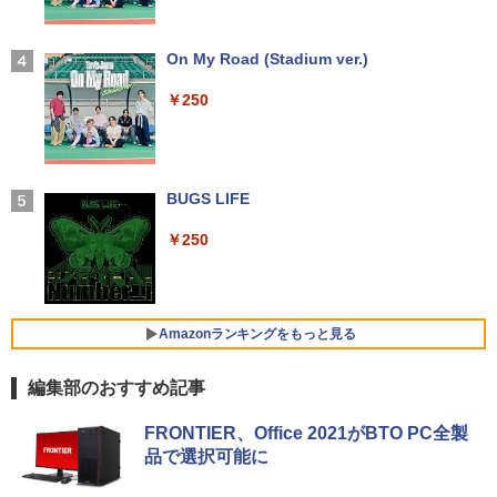
【長期保証付】Xiaomi シャオミ REDMI
ングレア(非光沢)【3ケ月保証】
3
Pad 2 6+128GB ラベンダーパープル 11
型Androidタブレット 6GB/128GB/WiFi
Dell OptiPlex 7040 SFF 第6世代 Core i
￥7,980
3
VHU5864JP
7 メモリ16GB SSD 512GB Office付き H
【2026年アップグレード版】AOKIMI ワイヤ
On My Road (Stadium ver.)
DMI Windows11 デスクトップPC 中古
レスイヤホン bluetooth イヤホン V12 小型
大人の科学マガジン あたらしい鳩時計
4
パソコン
軽量 ブルートゥースHi-Fi 最大36時間再生 ぶ
￥35,481
[ 大人の科学マガジン編集部 ]
￥250
るーとゅーす コードレス ENCノイズキャン
モバイルモニター 15.6インチ モバイルデ
4
セリング 自動ペアリング Type-C充電 マイク
￥35,800
￥10,780
ィスプレイ 1920*1080 ポータブルモニタ
付き 防水 タッチ式音量調整 スポーツ/通勤/通
ー IPS液晶パネル ブルーカット 自立スタ
学/WEB会議(ホワイト)
【展示品】 Lenovo ノートパソコン Ide
ンド VESA スピーカ内蔵 USBType-C ミ
4
apad Duet 560 Chromebook 13.3型 タ
ニHDMI Sw-itch/PS3/PS4/PS5/Xbox/PC
BUGS LIFE
￥1,964
ッチパネル/ Snapdragon 7c Gen2/ メモ
【期間限定P15倍+最大10%OFFクーポ
4
リ 4GB/ eMMC 128GB/ Chrome OS/ Off
ン】 【3年保証】DELL デル OPTIPLEX
兵庫県政問題 運動篇 声をあげる市民 [
￥8,489
￥250
5
iceなし/ アビスブルー ストームグレー
3090 MICRO SSD256GB メモリ16GB C
ドンマッツ ]
ore i3 Windows 11 Pro 中古 アウトレッ
Xiaomi シャオミ REDMI Buds 8 Lite ワイヤ
ト 返品 送料無料 中古デスクトップパソ
レスイヤホン Bluetooth 5.4 ノイズキャンセ
￥34,800
￥2,200
コン 中古パソコン デスクトップパソコン
リング ANC 36時間再生
液晶ディスプレイ 23インチ ディスプレ
5
デスクトップ PC ミニPC OFFICE付き
Amazonランキングをもっと見る
イ フィリップス 液晶モニター パソコン
￥2,980
モニター ゲーミングモニター PCモニタ
￥49,500
【新品】Windows11 ノートパソコン off
ー 23.8 1920×1080 HDMI D-Sub ブラッ
5
編集部のおすすめ記事
ice付き 15.6インチワイド液晶 フルHD I
ク スピーカー：なし 24E2N2100/11
ntel Pentium GOLD 6500Y メモリ12GB
【Amazon.co.jp限定】 い・ろ・は・す 2L P
薬屋のひとりごと 17巻 (デジタル版ビッグガ
新品SSD256GB USB3.0 HDMI 日本語配
FRONTIER、Office 2021がBTO PC全製
￥11,480
ET ラベルレス ×8本
ンガンコミックス)
列キーボード【NC15】
「楽天ランキング1位」 デスクトップパ
5
品で選択可能に
ソコン Windows11 Office付き パソコン
￥1,001
￥770
新品｜インテル 第14世代 Core i5-4590 i
￥39,800