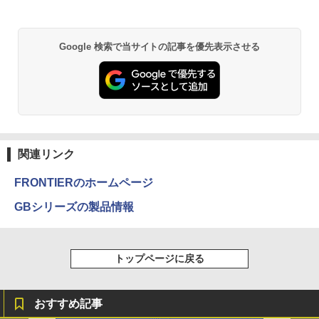
5 i7-14700F｜ SSD 256GB～2TB｜メモ
リ 8～64GB DDR4/5｜ デスクトップPC
2年保証 激安 高性能 ゲーム 本体のみ PC
高スペッ 初期設定済み
by Amazon 天然水 ラベルレス 500ml ×24本
異世界居酒屋「のぶ」(22) (角川コミックス・
Google 検索で当サイトの記事を優先表示させる
富士山の天然水 バナジウム含有 水 ミネラル
エース)
ウォーター ペットボトル 静岡県産 500ミリリ
￥45,700
ットル (Smart Basic)
￥832
￥1,380
HUNTER×HUNTER モノクロ版 39 (ジャンプ
コミックスDIGITAL)
by Amazon 天然水ラベルレス 2L×9本
関連リンク
￥572
￥1,117
FRONTIERのホームページ
GBシリーズの製品情報
スーパーの裏でヤニ吸うふたり 9巻 (デジタル
版ビッグガンガンコミックス)
by Amazon 炭酸水 ラベルレス 500ml ×24本
強炭酸水 ペットボトル 500ミリリットル (Sm
トップページに戻る
art Basic)
￥810
￥1,625
おすすめ記事
ONE PIECE モノクロ版 115 (ジャンプコミッ