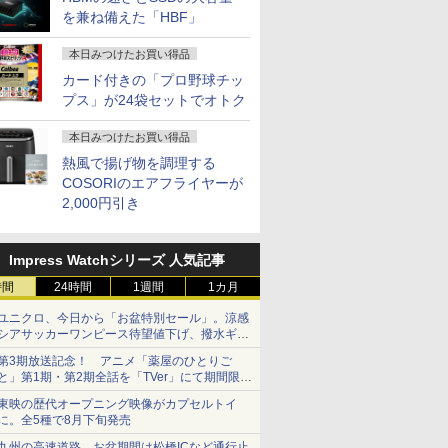
を兼ね備えた「HBF」
本日みつけたお買い得品
カード付きの「プロ野球チッ
プス」が24袋セットでオトク
本日みつけたお買い得品
熱風で揚げ物を調理する
COSORIのエアフライヤーが
2,000円引き
Impress Watchシリーズ 人気記事
時間
24時間
1週間
1カ月
ユニクロ、今日から「お盆特別セール」。涼感
シアサッカーワンピース待望値下げ、撥水ギア
ショーツは1990円に
第3期放送記念！ アニメ「薬屋のひとりご
と」第1期・第2期全話を「TVer」にて期間限定
で順次無料配信開始
東映の歴代オープニング映像がカプセルトイ
に。全5種で8月下旬発売
九州の高速道路、お盆期間は松橋ICなど通行止