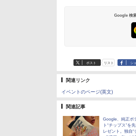
Google
ポスト
リスト
シ
関連リンク
イベントのページ(英文)
関連記事
Google、純正ポ
ト“チップス”を
レゼント。独自“