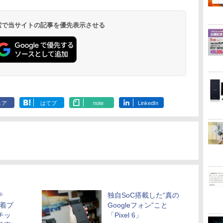
 検索で当サイトの記事を優先表示させる
ェア
はてブ
note
LinkedIn
テ
独自SoC搭載した“真の
先着プ
Googleフォン”こと
チッ
「Pixel 6」