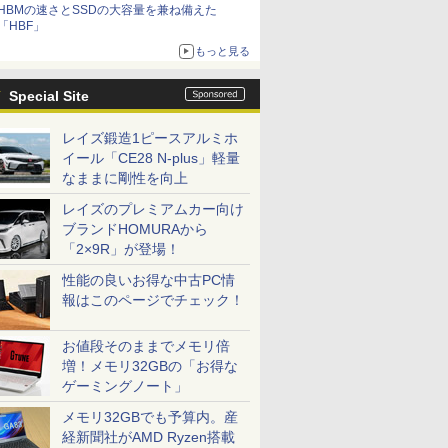
HBMの速さとSSDの大容量を兼ね備えた
「HBF」
もっと見る
Special Site
レイズ鍛造1ピースアルミホ
イール「CE28 N-plus」軽量
なままに剛性を向上
レイズのプレミアムカー向け
ブランドHOMURAから
「2×9R」が登場！
性能の良いお得な中古PC情
報はこのページでチェック！
お値段そのままでメモリ倍
増！メモリ32GBの「お得な
ゲーミングノート」
メモリ32GBでも予算内。産
経新聞社がAMD Ryzen搭載