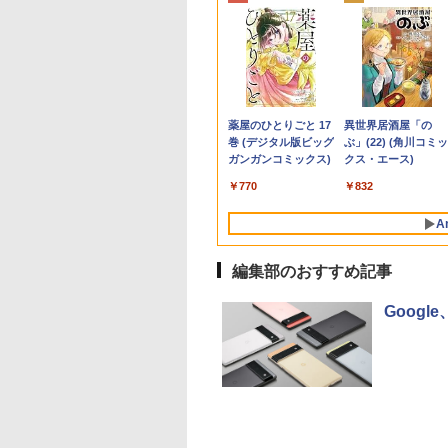
ワイト AD79-FNHBC [AD79FNHBC]
ュー投稿 5年保証
天1位常連・超800
E PIECE モノクロ
ノートパソコン
ASUS エイスース 液
なぜ、あの人のがんは
【★最大100%ポイン
R309-Apple Mac mini
【楽天1位 10.5/11イン
[新品]文豪ストレイド
中古パソコン | NEC |
【P最大31.5%還元
タッチペンで音が聞
【マラソンP5倍/10
 Office 2024
得】黒/白 モニタ
115 【電子書籍】[
Surface Pro 5 高性能
晶ディスプレイ Eye
消えたのか？
ト】【大特価!訳あり!】
A1347 1点 MacOS
チ 小型 軽量】モバイル
ッグス (1-28巻 最新刊)
Mate MRL36L-5 |
Minifire モニター24
る！ はじめてずかん
オフクーポン】中古
B 搭載｜中古 ノー
.5 / 23.8 / 24.5 /
栄一郎 ]
第7世代Core i5-7300U
Care [ 27型 / フル
富士通 LIFEBOOK
Catalina 10.15.7/CPU
モニター 10.5インチ 11
全巻セット
Windows11 | デス
ンチ IPS 内蔵スピー
1000 英語つき はじ
ートパソコン
￥3,828
ソコン
 240Hz/200Hz
WEBカメラ内蔵
HD(1920×1080) / ワイ
A576/第6世代 Core i3/
Core i5-4260U/メモリ
インチ フルHD 1080P
ップ | 一年保証 | 第
ーディスプレイ100H
て図鑑1000 はじめ
Windows11 Pro
,800
,999
4
￥24,890
￥15,800
￥8,999
￥6,480
￥10,999
￥22,264
￥15,000
￥10,980
￥5,478
￥9,800
dows11 Office付
0Hz/165Hz/100Hz
Windows 11 Pro MS
ド ] VA279HG
メモ
4GB/SATA 500GB
100%sRGB 400cd/m?
代 | Core i3 9100
FHD 1080P VGA ブ
ずかん こども 子ども
Office付き Panason
Anker Soundcore
BRUCE WAYNE feat.
【Amazon.co.jp限
薬屋のひとりごと 17
Anker Soundcore
BRUCE WAYNE feat
by Amazon 天然水
異世界居酒屋「の
/256GB/512GB/1TB/15.6
ック Core i5 第7
ミングモニター
0ffice 2024選択可 12.3
リ:4GB/SSD:128GB/15.6
intel HD Graphics
光沢IPS パネル 色鮮や
3.6(〜最大4.2)GHz |
ーライト軽減 フリッ
歳 1歳 2歳 3歳 4歳 
Let's note CF-NX3
P40i オフホワイト
Flo Milli, ATL Jacob
定】 い・ろ・は・す
巻 (デジタル版ビッグ
P31i ブラック
Flo Milli, ATL Jacob
ラベルレス 500ml
ぶ」(22) (角川コミッ
 メモリ 8GB 大容
s応答 pcモニター
型 2K液晶(2560x1440)
型液晶/USB
5000 1536MB グラフィ
か 265g 超軽量 Type-C
MEM:8GB |
ーフリー VESA対応 
館 タッチペン 図鑑 
4世代 Core i5 メモ
[Explicit]
2L PET ラベルレス
ガンガンコミックス)
[Explicit]
×24本 富士山の天然
クス・エース)
HDD 500GB テンキ
コン モニター 非
Wi-Fi Mini-DP
3.0/VGA/HDMI/DVD/Office/
ックス搭載★送料無料
対応 miniHDMI モニタ
SSD:256GB(新品) |
レームレス HDMI1.4
かん はじめて 英語 
8GB 高速SSD256G
￥7,990
￥5,990
×8本
水 バナジウム含有 
DVDドライブ搭載
 スピーカー内蔵
Bluetooth
中古パソコン ノートパ
【中古動作品】
ー 持ち運び サブディス
DVDマルチ |
DP／VGAコントラ
レゼント クリスマス
12.1インチ Bluetoo
￥250
￥1,112
￥770
￥250
￥1,380
￥832
ミネラルウォーター
 DVD 再生可｜中古
/Freesync/VESA
SurfaceConnect
ソコン Windows11
プレイ ミニPC対応 3年
Win11Pro64bit
1000:1 チルト調節可
祝い 知育玩具 英語
WEBカメラ Wi-Fi
ペットボトル 静岡県
コン 中古ノートパ
opar HG-238
USB3.0
Windows10
保証 EVICIV
ビジネス用 【送料無
HDMI 初期設定済み
A
産 500ミリリットル
ン 中古PC オフィ
料】pcモニター (ケ
料無料 90日保証
(Smart Basic)
載
ブル付）
編集部のおすすめ記事
Googl