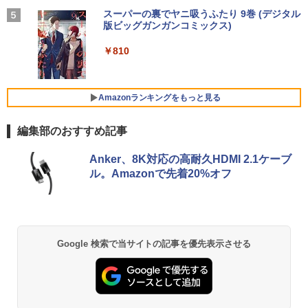
HD解像度】 大手メーカー液晶 (Dell/HP/
￥29,800
NEC等) テレワーク デュアルモニター S
On My Road (Stadium ver.)
スーパーの裏でヤニ吸うふたり 9巻 (デジタル
タッチペンで音が聞ける！ はじめてずか
5
￥1,964
witch PS4 PS5対応 【整備済み中古品】
版ビッグガンガンコミックス)
ん1000 英語つき はじめて図鑑1000 はじ
【Amazon.co.jp限定】 伊藤園 磨かれて、澄
めてのずかん こども 子ども 0歳 1歳 2歳
みきった日本の水 2L 8本 ラベルレス [ ケース
￥250
【マラソンP5倍/10%オフクーポン】中古
3歳 4歳 小学館 タッチペン 図鑑 ずかん
￥6,470
] [ 水 ] [ ペットボトル ] [ 箱買い ] [ ストック
4
￥810
ノートパソコンWindows11 Pro Office
超得2,500円OFF&P2倍｜Windows11正
はじめて 英語 プレゼント クリスマス お
Xiaomi シャオミ REDMI Buds 8 Lite ワイヤ
] [ 水分補給 ]
4
付き Panasonic Let's note CF-SV9 第1
式対応｜楽天1位｜最大180日保証｜CPU
祝い 知育玩具 英語教育
レスイヤホン Bluetooth 5.4 ノイズキャンセ
0世代Core i5 メモリ8GB/16GB 高速SSD
第8世代｜HP 中古デスクトップパソコン
リング ANC 36時間再生
￥998
26GB/512GB 12.1インチFHD Wi-Fi Blu
Windows11 office付き｜メモリ8GB SS
￥5,478
Amazonランキングをもっと見る
モバイルモニター 15.6インチ InnoView
5
etooth 送料無料 初期設定済み 保証付き
D256GB HDD500GB｜ デスクトップ Mi
￥3,480
モバイルディスプレイ 自立型 1920*1080
crosoft office 第8世代以降｜セット購入
FHD ポータブルモニター IPS液晶パネル
可能｜デスクトップ 中古｜中古PC
編集部のおすすめ記事
￥28,900
薄型 軽量 持ち運び 壁掛けに対応 Switc
h/PS3/PS4/PS5/Xbox One/PC/スマホ/U
￥34,800
SBType-C/標準HDMI対応【選べる種
Anker、8K対応の高耐久HDMI 2.1ケーブ
類】タッチ/ケース付き/4Kタイプ
ル。Amazonで先着20%オフ
中古ノートパソコン/タブレット 2in1PC
5
Lenovo ThinkPad X380 Yoga 13.3型マ
￥8,980
ルチタッチパネル IPS液晶フルHD ペン付
「セールで108,430円から」GEEKOM G
5
き 8世代Core i5-8250U NVMeSSD256G
T13 Max AI ミニPC【法人様に選ばれる·I
B メモリ8GB Webカメラ内蔵 指紋認証
ntelの安定性】Core Ultra U9-185H搭載
Type-C Thunderbolt3 キーボードバッ
128GB DDR5+6TB SSD拡張可能｜USB
Google 検索で当サイトの記事を優先表示させる
クライト HDMI microSD Office Windo
4×2｜WiFi7·BT5.4·2.5G LAN｜SDカー
ws11
ド対応｜業務·動画編集·3D設計·サーバー
運用｜3年保証 mini pc 16GB+1TB
￥22,000
￥108,430