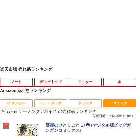
楽天市場 売れ筋ランキング
ノート
デスクトップ
モニター
本
Amazon売れ筋ランキング
イヤフォン
ミュージック
ドリンク
コミック
【マラソンP5倍/10%オフクーポン】中古
【全品最大2500円OFFクーポン】【超小
DELL デル E1913S LED液晶モニター 19
夏帆 The Tale of KAHO [ 村上 春樹 ]
1
1
1
1
Amazon ゲーミングデバイス の売れ筋ランキング
ノートパソコン Windows11 Pro Office
型筐体 ミニパソコン】 Office付き Wind
インチ スクエア ブラック 1280 x 1024 S
付き Lenovo ThinkPad L590 第8世代 C
ows11 メモリ16GB SSD 1TB Core i5 第
XGA TNパネル LEDバックライト付 非光
更新日時：2026/08/09 18:06
￥2,860
ore i5 メモリ16GB 高速SSD256GB 15.6
6世代 HP ProDesk 800G2 DM DisplayP
沢 ノングレア 液晶ディスプレイ VGA
Anker Soundcore P40i オフホワイト
BRUCE WAYNE feat. Flo Milli, ATL Jacob
【Amazon.co.jp限定】 い・ろ・は・す 2L P
薬屋のひとりごと 17巻 (デジタル版ビッグガ
インチ Bluetooth HDMI カメラ Wi-Fi 初
ort VGA 2画面同時出力 USB3.0 Type-C
【中古】
[Explicit]
ET ラベルレス ×8本
ンガンコミックス)
期設定済み 送料無料 90日保証
WIFI子機付 中古パソコン デスクトップ