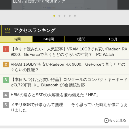
LLM」の選び方と快適化テク
●
●
●
●
●
アクセスランキング
1時間
24時間
1週間
1カ月
【今すぐ読みたい！人気記事】VRAM 16GBでも安いRadeon RX
9000、GeForceで言うとどのぐらいの性能？ - PC Watch
VRAM 16GBでも安いRadeon RX 9000、GeForceで言うとどの
ぐらいの性能？
【本日みつけたお買い得品】ロジクールのコンパクトキーボード
が3,720円引き。Bluetoothで3台接続対応
HBMの速さとSSDの大容量を兼ね備えた「HBF」
メモリ8GBで仕事なんて無理……そう思っていた時期が僕にもあ
りました
もっと見る