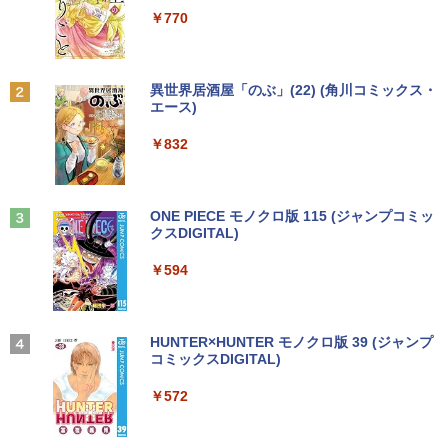
￥7,990
ミニデスクトップ ミニPC
￥2,800
￥250
￥1,112
￥770
￥24,500
￥23,999
プレステップ神道学（9） [ 國學院大學神
2
道文化学部 ]
【マラソンセール期間中ポイント5倍】中
2
Anker Soundcore P31i ブラック
BRUCE WAYNE feat. Flo Milli, ATL Jacob
by Amazon 天然水 ラベルレス 500ml ×24本
異世界居酒屋「のぶ」(22) (角川コミックス・
エントリーで最大10倍！ノートパソコン
古モニター 21.5インチ ワイド フルHD 広
￥1,980
2
[Explicit]
富士山の天然水 バナジウム含有 水 ミネラル
エース)
｜東芝dynabook B55/65｜軽量 ｜ Micr
デスクトップパソコンDELL HP NEC 第
視野角パネル ノングレア PRINCETON P
2
ウォーター ペットボトル 静岡県産 500ミリリ
￥5,990
osoft Office 2024 可｜高性能｜Office付
8〜10世代CoreI3I5選べる 21インチモニ
TFBDE-22W ブラック VGA DVI HDMI ス
ットル (Smart Basic)
￥250
￥832
き｜15.6インチ大画面｜Core i5 第8世代
ター付き アウトレット 新品SSD最大1TB
ピーカー搭載 チルト 送料無料 30日保証
メモリ8GB 新品SSD256GB｜Wi-Fi Blue
メモリ32GB Windows11 office付き Mic
動作確認済み
￥1,380
tooth WEBカメラ内蔵 中古パソコン オ
rosoftoffice2024可 中古デスクトップパ
1OC Vol.7 （TJMOOK）
3
フィス付き 中古PC ノートPC
ソコン DVD/WIFI/Bluetooth DisplayPor
￥6,580
t
Anker Soundcore Liberty 5 ミッドナイトブ
見知らぬ糸
ONE PIECE モノクロ版 115 (ジャンプコミッ
￥1,650
ラック
クスDIGITAL)
by Amazon 炭酸水 ラベルレス 500ml ×24本
￥25,000
強炭酸水 ペットボトル 500ミリリットル (Sm
￥29,800
￥250
art Basic)
￥14,990
￥594
【おまかせ】モニター 24インチ 1920x1
3
080 フルHD HDMI PCモニター 中古ディ
￥1,625
【ポイント最大28倍】 Lenovo 11.6イン
スプレイ
3
チ 2in1 ノートパソコン 500e chromebo
超得2,500円OFF&P2倍｜楽天1位｜最大
日本集中治療医学会 専門医テキスト
3
4
ok gen3 CPU intel celeron N4500 メモ
180日保証｜Core i5 第8世代｜富士通 中
【2026年アップグレード版】AOKIMI ワイヤ
On My Road (Stadium ver.)
HUNTER×HUNTER モノクロ版 39 (ジャンプ
第4版 [ 一般社団法人日本集中治療医学会
￥7,700
リ 4GB eMMC 32GB chrome OS LTE
古デスクトップパソコン Windows11 off
レスイヤホン bluetooth イヤホン V12 小型
コミックスDIGITAL)
教育委員会 ]
by Amazon 天然水ラベルレス 2L×9本
対応 FWXGA タッチ ディスプレイ タッ
ice付き｜メモリ8GB SSD256GB HDD50
軽量 ブルートゥースHi-Fi 最大36時間再生 ぶ
￥250
チペン 付属 レノボ タブレット 82JCS0B
0GB｜ デスクトップ Microsoft office
るーとゅーす コードレス ENCノイズキャン
￥572
￥22,000
￥1,117
W00 【メーカー認定整備済品】
第8世代｜セット購入可能｜デスクトップ
セリング 自動ペアリング Type-C充電 マイク
アースドリームス 厳選おまかせモニター
4
中古｜中古PC｜中古デスクトップ
付き 防水 タッチ式音量調整 スポーツ/通勤/通
21.5型〜27型ワイド 【HDMI対応 / FULL
学/WEB会議(ホワイト)
￥26,800