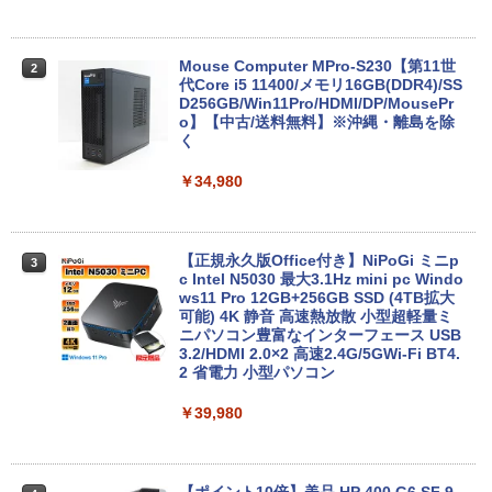
￥33,680
Mouse Computer MPro-S230【第11世
2
代Core i5 11400/メモリ16GB(DDR4)/SS
【マラソンP5倍/10%オフクーポン】中古
D256GB/Win11Pro/HDMI/DP/MousePr
2
ノートパソコン HP ProBook 450 G7 第
o】【中古/送料無料】※沖縄・離島を除
10世代 Core i5 メモリ16GB SSD256GB
く
Bluetooth HDMI カメラ Wi-Fi 15.6イン
チ Windows 11 Pro 送料無料 保証付き
￥34,980
￥33,800
【正規永久版Office付き】NiPoGi ミニp
3
c Intel N5030 最大3.1Hz mini pc Windo
【★最大100%ポイント】【Office 2024
ws11 Pro 12GB+256GB SSD (4TB拡大
3
H&B】【タッチパネル×360°回転】富士
可能) 4K 静音 高速熱放散 小型超軽量ミ
通 LIFEBOOK U9310/第10世代 Core i5/
ニパソコン豊富なインターフェース USB
メモリ:8GB/M.2 NVMe:128GB/256GB/5
3.2/HDMI 2.0×2 高速2.4G/5GWi-Fi BT4.
12GB/1TB/Wi-fi/Bluetooth/13.3型/FHD/
2 省電力 小型パソコン
カメラ/USB-C/中古/ノートパソコン/タブ
レット/Windows11
￥39,980
￥35,800