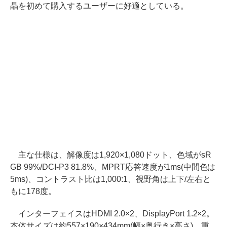
晶を初めて購入するユーザーに好適としている。
主な仕様は、解像度は1,920×1,080ドット、色域がsR
GB 99%/DCI-P3 81.8%、MPRT応答速度が1ms(中間色は
5ms)、コントラスト比は1,000:1、視野角は上下/左右と
もに178度。
インターフェイスはHDMI 2.0×2、DisplayPort 1.2×2。
本体サイズは約557×190×434mm(幅×奥行き×高さ)、重