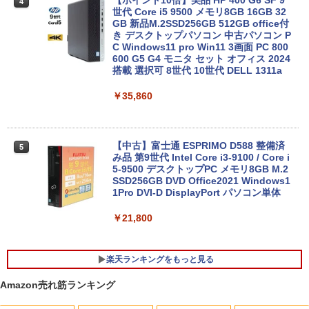
【ポイント10倍】美品 HP 400 G6 SF 9
4
世代 Core i5 9500 メモリ8GB 16GB 32
13.3インチ 良品 Lenovo ThinkPad X13
GB 新品M.2SSD256GB 512GB office付
4
Gen2 Type-20XJ フルHD / Windows11/
き デスクトップパソコン 中古パソコン P
高性能 AMD Ryzen 5-5650u/ 16GB/ 爆
C Windows11 pro Win11 3画面 PC 800
速NVMe式256GB-SSD/ カメラ/ 無線Wi-
600 G5 G4 モニタ セット オフィス 2024
Fi6/ Office付き/ Win11【中古ノートパソ
搭載 選択可 8世代 10世代 DELL 1311a
コン 中古パソコン 中古PC】税込送料無
料 あす楽対応 当日発送
￥35,860
￥34,990
【中古】富士通 ESPRIMO D588 整備済
5
み品 第9世代 Intel Core i3-9100 / Core i
【中古】【極軽極薄】東芝 dynabook G
5-9500 デスクトップPC メモリ8GB M.2
5
83 13.3型FHD(1920x1080)液晶 第11世
SSD256GB DVD Office2021 Windows1
代Core i5/ 8GB / SSD256GB / Webカメ
1Pro DVI-D DisplayPort パソコン単体
ラ内蔵 / USB Type-C / HDMI / 無線LAN
Bluetooth / Win11 Pro搭載 /Office 202
￥21,800
4 H&B / Aランク
￥38,500
楽天ランキングをもっと見る
Amazon売れ筋ランキング