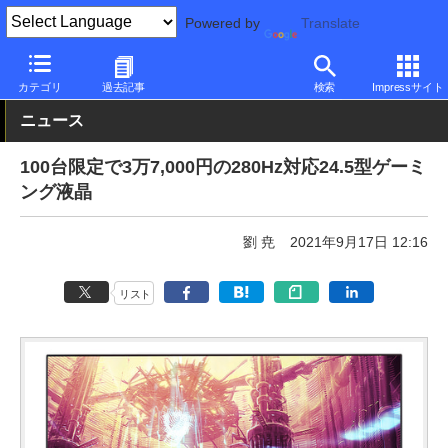
Powered by
Translate
PC Watch
半導体/周辺機器
モニター
その他
カテゴリ
過去記事
検索
Impressサイト
ニュース
100台限定で3万7,000円の280Hz対応24.5型ゲーミ
ング液晶
劉 尭
2021年9月17日 12:16
リスト