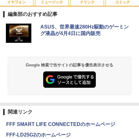
イヤフォン
ミュージック
ドリンク
コミック
DELL デル・テクノロジーズ Dell Pro 2
角川まんが学習シリーズ 世界の歴史
1
1
3.8 ディスプレイ E2425HM 【法人限
全20巻定番セット [ 羽田 正 ]
編集部のおすすめ記事
定】【NE直】
￥24,200
Anker Soundcore P40i オフホワイト
BRUCE WAYNE feat. Flo Milli, ATL Jacob
【Amazon.co.jp限定】 い・ろ・は・す 2L P
薬屋のひとりごと 17巻 (デジタル版ビッグガ
ASUS、世界最速280Hz駆動のゲーミン
￥12,700
[Explicit]
ET ラベルレス ×8本
ンガンコミックス)
グ液晶が4月4日に国内販売
￥7,990
￥250
￥1,112
￥770
途上の王国 一号線を北上せよ モロッ
2
Yoothi 互換品 11.6インチ ASUS B1100
コ天涯編 [ 沢木耕太郎 ]
2
B1100F B1100FKA BR1100 BR1100C B
R1100F BR1100FKA B1100FKA-BP135
￥2,310
Anker Soundcore P31i ブラック
BRUCE WAYNE feat. Flo Milli, ATL Jacob
by Amazon 天然水 ラベルレス 500ml ×24本
異世界居酒屋「のぶ」(22) (角川コミックス・
Google 検索で当サイトの記事を優先表示させる
4XA B1100FKA-BP0402RA 対応 1366x7
[Explicit]
富士山の天然水 バナジウム含有 水 ミネラル
エース)
68 HD IPS LED LCD ディスプレイ タッ
ウォーター ペットボトル 静岡県産 500ミリリ
￥5,990
チスクリーン タッチ機能付き液晶パネル
ットル (Smart Basic)
￥250
￥832
修理交換用液晶タッチパネル ベゼル付き
魔女と傭兵（9） 【電子書籍】[ 宮木真人
3
￥1,380
￥13,800
]
Anker Soundcore Liberty 5 ミッドナイトブ
On My Road (Stadium ver.)
ONE PIECE モノクロ版 115 (ジャンプコミッ
￥792
ラック
クスDIGITAL)
by Amazon 天然水ラベルレス 2L×9本
関連リンク
￥250
モニター 27インチ 144Hz FHD pcモニタ
3
￥14,990
￥594
￥1,117
ー フリッカーレス FullHD ブルーライト
FFF SMART LIFE CONNECTEDのホームページ
カット ノングレア ディスプレイ HDMI 1
44hz pcモニター Adaptive-Sync ブラッ
怪異の民俗学【全8巻】セット [ 小松 和
4
FFF-LD25G2のホームページ
ク MAXZEN MJM27IC01 MJM27IC04-F
彦 ]