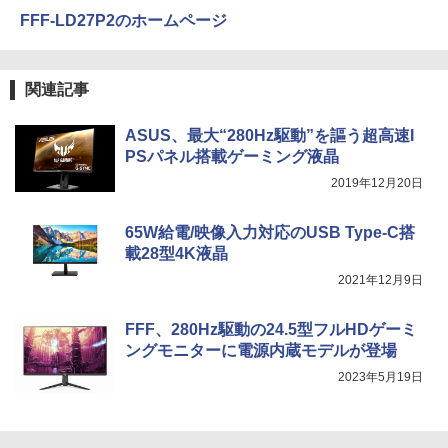
144 マクスゼン
【2026年アップグレード版】AOKIMI ワイヤ
On My Road (Stadium ver.)
HUNTER×HUNTER モノクロ版 39 (ジャンプ
FFF-LD27P2のホームページ
レスイヤホン bluetooth イヤホン V12 小型
コミックスDIGITAL)
by Amazon 炭酸水 ラベルレス 500ml ×24本
￥25,300
軽量 ブルートゥースHi-Fi 最大36時間再生 ぶ
強炭酸水 ペットボトル 500ミリリットル (Sm
￥13,480
￥250
るーとゅーす コードレス ENCノイズキャン
art Basic)
￥572
セリング 自動ペアリング Type-C充電 マイク
関連記事
付き 防水 タッチ式音量調整 スポーツ/通勤/通
￥1,625
リラックマ・日めくり（2027年1月始ま
学/WEB会議(ホワイト)
5
＼本日限定500円値下げ／＼楽天1位！20
4
りカレンダー）
26年最新の超軽量超薄型／モバイルモニ
BUGS LIFE
スーパーの裏でヤニ吸うふたり 9巻 (デジタル
ASUS、最大“280Hz駆動”を謳う超高速I
￥1,964
ター 15.6インチ フルHD 4K 144Hz タッ
版ビッグガンガンコミックス)
コカ・コーラ やかんの麦茶 from 爽健美茶 ラ
PSパネル搭載ゲーミング液晶
￥3,960
チパネル バッテリー内蔵 無線接続 12モ
ベルレス 650mlPET×24本
￥250
2019年12月20日
デル選択 非光沢 IPSパネル Type-C HDM
￥810
I 軽量 薄型 リモートワーク ディスプレイ
Xiaomi シャオミ REDMI Buds 8 Lite ワイヤ
￥2,009
持ち運び ポータブルモニター
レスイヤホン Bluetooth 5.4 ノイズキャンセ
65W給電/映像入力対応のUSB Type-C搭
リング ANC 36時間再生
載28型4K液晶
￥12,480
￥2,980
2021年12月9日
Dell Technologies P2422H プロフェッ
FFF、280Hz駆動の24.5型フルHDゲーミ
5
ショナルシリーズ 23.8インチワイドモニ
ングモニターに電源内蔵モデルが登場
タ / 1920×1080 / HDMI、VGA、Display
2023年5月19日
Port / ブラック（スタンド一部:シルバ
ー）中古モニター 送料無料 3か月保証付
き0830-1