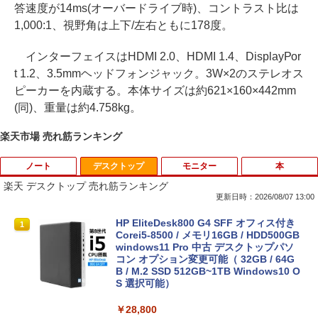
答速度が14ms(オーバードライブ時)、コントラスト比は
1,000:1、視野角は上下/左右ともに178度。
インターフェイスはHDMI 2.0、HDMI 1.4、DisplayPor
t 1.2、3.5mmヘッドフォンジャック。3W×2のステレオス
ピーカーを内蔵する。本体サイズは約621×160×442mm
(同)、重量は約4.758kg。
楽天市場 売れ筋ランキング
ノート
デスクトップ
モニター
本
楽天 デスクトップ 売れ筋ランキング
更新日時：2026/08/07 13:00
【楽天1位常連】【新品】 2026年最新モ
HP EliteDesk800 G4 SFF オフィス付き
1
1
デル ノートパソコン パソコン JIS 日本
Corei5-8500 / メモリ16GB / HDD500GB
語キーボード 第14世代CPU搭載 Windo
windows11 Pro 中古 デスクトップパソ
ws11 第13世代CPU搭載 14.1/15.6インチ
コン オプション変更可能（ 32GB / 64G
ワイド液晶 フルHD cpu N95/N5095/N34
B / M.2 SSD 512GB~1TB Windows10 O
50 メモリ 8GB 12GB 16GB 32GB SSD
S 選択可能）
128GB 256GB 512GB 1TB USB3.0 初期
設定済
￥28,800