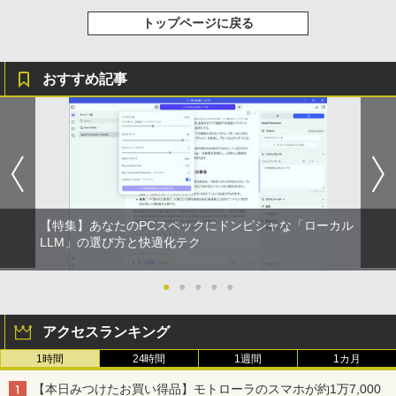
￥14,800
トップページに戻る
おすすめ記事
【特集】あなたのPCスペックにドンピシャな「ローカル
LLM」の選び方と快適化テク
●
●
●
●
●
アクセスランキング
1時間
24時間
1週間
1カ月
【本日みつけたお買い得品】モトローラのスマホが約1万7,000