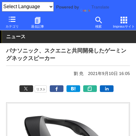
Powered by
Translate
PC Watch
半導体/周辺機器
その他
カテゴリ
過去記事
検索
Impressサイト
ニュース
パナソニック、スクエニと共同開発したゲーミン
グネックスピーカー
劉 尭
2021年9月10日 16:05
リスト