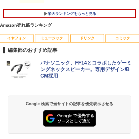
Type-C データ/充電可）/microSD対応
￥6,470
（最大128GB）/Windows 11 Pro／Dolb
y Audio）【整備済み中古品】
楽天ランキングをもっと見る
￥13,800
＼500円OFFクーポンあり！／ モバイル
5
Amazon売れ筋ランキング
モニター 15.6インチ 1080PフルHD ディ
スプレイ VESA対応 コスパ デュアルモニ
イヤフォン
ミュージック
ドリンク
コミック
ター サブモニター ゲーミングモニター
【期間限定破格金額！】新生活 新古品 W
ポータブルモニター 外付けモニター リモ
5
編集部のおすすめ記事
in11搭載 パソコンノートパソコンoffice
ートワーク IPS mini pc ミニPC 多デバ
付き 初心者向けノートPC 初期設定済 1
イス対応 ブラック
Anker Soundcore P40i オフホワイト
BRUCE WAYNE feat. Flo Milli, ATL Jacob
【Amazon.co.jp限定】 い・ろ・は・す 2L P
薬屋のひとりごと 17巻 (デジタル版ビッグガ
5.6型 インテル高速CPU ランダムで発送
パナソニック、FF14とコラボしたゲーミ
[Explicit]
ET ラベルレス ×8本
ンガンコミックス)
メモリ4GB～ 高速SSD1TB 最大 フルHD
￥9,480
ングネックスピーカー。専用デザイン/B
Webカメラ zoom 軽量薄型 無線 型番更
￥7,990
GM採用
新で在庫処分
￥250
￥1,112
￥770
￥12,980
Anker Soundcore P31i ブラック
BRUCE WAYNE feat. Flo Milli, ATL Jacob
by Amazon 天然水 ラベルレス 500ml ×24本
異世界居酒屋「のぶ」(22) (角川コミックス・
Google 検索で当サイトの記事を優先表示させる
[Explicit]
富士山の天然水 バナジウム含有 水 ミネラル
エース)
ウォーター ペットボトル 静岡県産 500ミリリ
￥5,990
ットル (Smart Basic)
￥250
￥832
￥1,380
Anker Soundcore Liberty 5 ミッドナイトブ
見知らぬ糸
ONE PIECE モノクロ版 115 (ジャンプコミッ