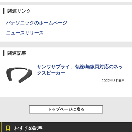
ラック
クスDIGITAL)
by Amazon 天然水ラベルレス 2L×9本
￥250
関連リンク
￥14,990
￥594
￥1,117
パナソニックのホームページ
ニュースリリース
【2026年アップグレード版】AOKIMI ワイヤ
On My Road (Stadium ver.)
HUNTER×HUNTER モノクロ版 39 (ジャンプ
レスイヤホン bluetooth イヤホン V12 小型
コミックスDIGITAL)
by Amazon 炭酸水 ラベルレス 500ml ×24本
軽量 ブルートゥースHi-Fi 最大36時間再生 ぶ
強炭酸水 ペットボトル 500ミリリットル (Sm
￥250
るーとゅーす コードレス ENCノイズキャン
art Basic)
￥572
関連記事
セリング 自動ペアリング Type-C充電 マイク
付き 防水 タッチ式音量調整 スポーツ/通勤/通
￥1,625
サンワサプライ、有線/無線両対応のネッ
学/WEB会議(ホワイト)
クスピーカー
On My Road (Stadium ver.)
スーパーの裏でヤニ吸うふたり 9巻 (デジタル
￥1,964
版ビッグガンガンコミックス)
コカ・コーラ やかんの麦茶 from 爽健美茶 ラ
2022年8月9日
ベルレス 650mlPET×24本
￥250
￥810
Xiaomi シャオミ REDMI Buds 8 Lite ワイヤ
￥2,009
レスイヤホン Bluetooth 5.4 ノイズキャンセ
リング ANC 36時間再生
トップページに戻る
￥3,480
おすすめ記事