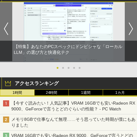
【特集】あなたのPCスペックにドンピシャな「ローカル
LLM」の選び方と快適化テク
●
●
●
●
●
アクセスランキング
1時間
24時間
1週間
1カ月
【今すぐ読みたい！人気記事】VRAM 16GBでも安いRadeon RX
9000、GeForceで言うとどのぐらいの性能？ - PC Watch
メモリ8GBで仕事なんて無理……そう思っていた時期が僕にもあ
りました
VRAM 16GBでも安いRadeon RX 9000、GeForceで言うとどの