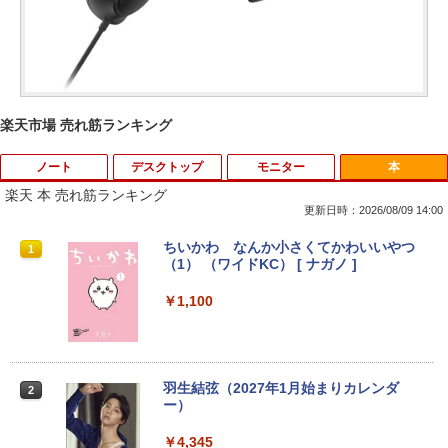
楽天市場 売れ筋ランキング
ノート
デスクトップ
モニター
本
楽天 本 売れ筋ランキング
更新日時：2026/08/09 14:00
【★最大100%ポイント】【大特価!訳あ
富士通 Fujitsu 液晶モニター VL-17CST
ちいかわ なんか小さくてかわいいやつ
1
1
1
り!】富士通 LIFEBOOK A576/第6世代 C
17インチ スクエア ホワイト LCD LEDバ
（1） （ワイドKC） [ ナガノ ]
ore i3/メモリ:4GB/SSD:128GB/15.6型液
ックライト SXGA 1280×1024 TNパネル
晶/USB 3.0/VGA/HDMI/DVD/Office/中古
非光沢 ノングレア DVI VESA準拠 ディス
￥1,100
パソコン ノートパソコン Windows11 W
プレイ 【中古】
indows10
￥2,750
￥8,999
羽生結弦（2027年1月始まりカレンダ
2
ー）
【超特価】厳選大手メーカー 液晶モニタ
2
【マラソンP5倍/10%オフクーポン】中古
ー シークレット 19インチワイド ノング
￥4,345
2