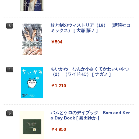
ノートパソコン Windows11 Pro Office
レア VGA DELL NEC 等 液晶ディスプレ
付き Panasonic Let's note CF-NX3 第4
イ【中古】
世代 Core i5 メモリ8GB 高速SSD256GB
12.1インチ Bluetoot WEBカメラ Wi-Fi
￥3,100
HDMI 初期設定済み 送料無料 90日保証
杖と剣のウィストリア（16） （講談社コ
3
ミックス） [ 大森 藤ノ ]
￥9,800
￥594
モバイルモニター 15.6インチ InnoView
3
モバイルディスプレイ 自立型 1920*1080
FHD ポータブルモニター IPS液晶パネル
中古パソコン | Lenovo | ThinkPad L57
薄型 軽量 持ち運び 壁掛けに対応 Switc
3
0 | Windows11 | ノートPC | 一年保証 |
h/PS3/PS4/PS5/Xbox One/PC/スマホ/U
第7世代 | Core i5 7200U 2.5(～最大3.1)
SBType-C/標準HDMI対応【選べる種
ちいかわ なんか小さくてかわいいやつ
4
GHz | MEM:8GB | HDD:500GB | DVDマ
類】タッチ/ケース付き/4Kタイプ
（2） （ワイドKC） [ ナガノ ]
ルチ | 無線LAN:あり | テンキー | Win11P
ro64Bit | ACアダプター付属
￥8,980
￥1,210
￥9,980
アースドリームス 厳選おまかせモニター
4
バムとケロのデイブック Bam and Ker
21.5型〜27型ワイド 【HDMI対応 / FULL
5
o Day Book [ 島田ゆか ]
【期間限定 ポイント10倍】Lenovo Idea
HD解像度】 大手メーカー液晶 (Dell/HP/
4
Pad D330 10.1型 2-in-1 タブレットPC／
NEC等) テレワーク デュアルモニター S
着脱式キーボード（intel 第九世代Celero
witch PS4 PS5対応 【整備済み中古品】
￥4,950
n N4000/4GB/64GB eMMC/HD IPS液晶