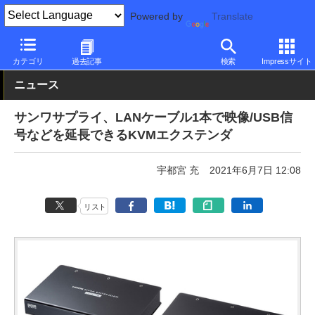
Powered by
Translate
PC Watch
半導体/周辺機器
アクセサリ
その他
カテゴリ
過去記事
検索
Impressサイト
ニュース
サンワサプライ、LANケーブル1本で映像/USB信
号などを延長できるKVMエクステンダ
宇都宮 充
2021年6月7日 12:08
リスト