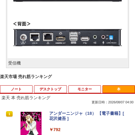
受信機
楽天市場 売れ筋ランキング
ノート
デスクトップ
モニター
本
楽天 本 売れ筋ランキング
更新日時：2026/08/07 04:00
【期間限定★新品無線マウス付】中古ノ
ポイント10倍 中古パソコン デスクトッ
アンダーニンジャ（18） 【電子書籍】[
1
1
1
ートパソコン Windows11 Office2019搭
プパソコン Windows 11【Office付】
花沢健吾 ]
載 15.6型 テンキー付き Celeron 第8世代
【Windows 11 Pro 64Bit搭載】DELL O
Core i3 Core i5 メモリ4GB/16GB SSD1
ptiplexシリーズ Core i5搭載/4G/新品SS
￥792
28GB～1TB Webカメラ DVD 無線LAN
D 120GB/DVD-ROM/送料無料【オプショ