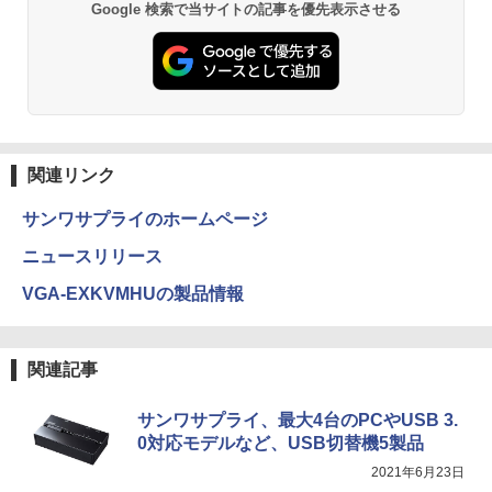
Anker Soundcore P31i ブラック
BRUCE WAYNE feat. Flo Milli, ATL Jacob
by Amazon 天然水 ラベルレス 500ml ×24本
異世界居酒屋「のぶ」(22) (角川コミックス・
Google 検索で当サイトの記事を優先表示させる
[Explicit]
富士山の天然水 バナジウム含有 水 ミネラル
エース)
ウォーター ペットボトル 静岡県産 500ミリリ
￥5,990
ットル (Smart Basic)
￥250
￥832
￥1,380
Anker Soundcore Liberty 5 アプリコットピ
On My Road (Stadium ver.)
ONE PIECE モノクロ版 115 (ジャンプコミッ
ンク
クスDIGITAL)
by Amazon 炭酸水 ラベルレス 500ml ×24本
関連リンク
強炭酸水 ペットボトル 500ミリリットル (Sm
￥250
art Basic)
￥-
￥594
サンワサプライのホームページ
￥1,625
ニュースリリース
【2026年アップグレード版】AOKIMI ワイヤ
On My Road (Stadium ver.)
HUNTER×HUNTER モノクロ版 39 (ジャンプ
VGA-EXKVMHUの製品情報
レスイヤホン bluetooth イヤホン V12 小型
コミックスDIGITAL)
by Amazon 天然水ラベルレス 2L×9本
軽量 ブルートゥースHi-Fi 最大36時間再生 ぶ
￥250
るーとゅーす コードレス ENCノイズキャン
￥572
￥1,117
セリング 自動ペアリング Type-C充電 マイク
関連記事
付き 防水 タッチ式音量調整 スポーツ/通勤/通
学/WEB会議(ホワイト)
BUGS LIFE
スーパーの裏でヤニ吸うふたり 9巻 (デジタル
サンワサプライ、最大4台のPCやUSB 3.
￥1,964
版ビッグガンガンコミックス)
コカ・コーラ やかんの麦茶 from 爽健美茶 ラ
0対応モデルなど、USB切替機5製品
ベルレス 650mlPET×24本
￥250
2021年6月23日
￥810