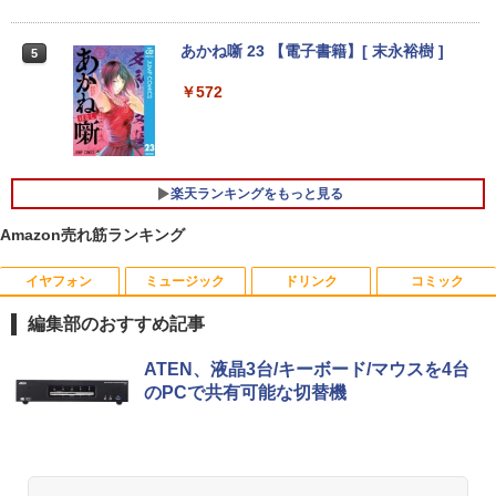
￥69,800
￥16,500
あかね噺 23 【電子書籍】[ 末永裕樹 ]
5
GMKtec GMK-K8 PLUS-32/1T-W11Pro
4
￥572
【マラソンセール期間中ポイント5倍】中
(8845HS)
4
古ノートパソコン 第11世代 Core i5 メモ
リ16GB M.2 SSD256GB 13.3インチ フ
￥124,800
ルHD ノングレア Webカメラ 無線LAN
Wi-Fi Bluetooth Windows11 東芝 dyna
楽天ランキングをもっと見る
book G83/HS 初期設定済 すぐ使える 90
日保証 送料無料
Amazon売れ筋ランキング
デスクトップPC Ryzen7 5700G メモリ1
5
￥29,980
6GB SSD1TB B550 グラボなし
イヤフォン
ミュージック
ドリンク
コミック
￥148,700
編集部のおすすめ記事
13.3インチ 良品 Lenovo ThinkPad X13
5
Gen2 Type-20XJ フルHD / Windows11/
Anker Soundcore P40i オフホワイト
BRUCE WAYNE feat. Flo Milli, ATL Jacob
【Amazon.co.jp限定】 い・ろ・は・す 2L P
薬屋のひとりごと 17巻 (デジタル版ビッグガ
ATEN、液晶3台/キーボード/マウスを4台
高性能 AMD Ryzen 5-5650u/ 16GB/ 爆
[Explicit]
ET ラベルレス ×8本
ンガンコミックス)
のPCで共有可能な切替機
速NVMe式256GB-SSD/ カメラ/ 無線Wi-
￥7,990
Fi6/ Office付き/ Win11【中古ノートパソ
￥250
￥1,112
￥770
コン 中古パソコン 中古PC】税込送料無
料 あす楽対応 当日発送
￥34,990