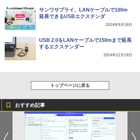
Xiaomi シャオミ REDMI Buds 8 Lite ワイヤ
￥2,009
レスイヤホン Bluetooth 5.4 ノイズキャンセ
サンワサプライ、LANケーブルで100m
リング ANC 36時間再生
延長できるUSBエクステンダ
￥2,980
2024年9月19日
USB 2.0をLANケーブルで150mまで延長
するエクステンダー
2024年12月19日
トップページに戻る
おすすめ記事