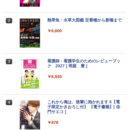
店長おまかせPC 初期設定済 送料無料
ン色々有】
【中古】
￥24,800
￥9,999
熱帯魚・水草大図鑑 定番種から新種まで
2
￥6,600
【エントリーでポイント100％還元のチ
2
往復送料込！パソコンレンタルハイスペ
ャンス】GMKtec ミニpc G3 Pro Intel C
2
ックモデルCore i7/16G/SSD/カメラ付き
ore i3 10110U 16GB DDR4 64GBまで増
（4週間延長）【Office2024セット】イ
設 512GB SSD M.2 2242 最大8TB Wind
ンストール済※この商品はレンタルで
ows11 Pro mini pc 4.1GHz WIFI6 BT5.
す。販売品ではありません。ご了承下さ
2 小型PC VESA対応 ミニパソコン 2画面
看護師・看護学生のためのレビューブッ
3
い。
高性能 みにpc nucbox 省エネ デスクト
ク 2027 [ 岡庭 豊 ]
ップPC
￥14,300
￥6,930
￥66,248
ノートパソコン14インチ 極軽量約965g
3
富士通 LIFEBOOK U748 高性能第7世代
[VETESA正規販売店]デスクトップパソ
これから俺は、後輩に抱かれます 6【電
3
4
Core i5-7300U カメラ内蔵 メモリ最大16
コン PC 一体型 新品 Windows11 27型 C
子限定かきおろし付】 【電子書籍】[ 佳
GB SSD1TB 薄い軽い FHD液晶 type-C
ore i7 第4世代 Office付き メモリ16GB
門サエコ ]
WIFI Bluetooth 中古ノートパソコン Off
SSD512GB 初期設定済 ホワイト ブラッ
ice付き 5GWIFI Bluetooth最新Microso
ク
￥878
ftOffice2024可 Windows11