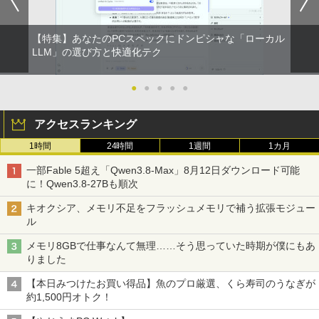
【特集】あなたのPCスペックにドンピシャな「ローカル
LLM」の選び方と快適化テク
●
●
●
●
●
アクセスランキング
1時間
24時間
1週間
1カ月
一部Fable 5超え「Qwen3.8-Max」8月12日ダウンロード可能
に！Qwen3.8-27Bも順次
キオクシア、メモリ不足をフラッシュメモリで補う拡張モジュー
ル
メモリ8GBで仕事なんて無理……そう思っていた時期が僕にもあ
りました
【本日みつけたお買い得品】魚のプロ厳選、くら寿司のうなぎが
約1,500円オトク！