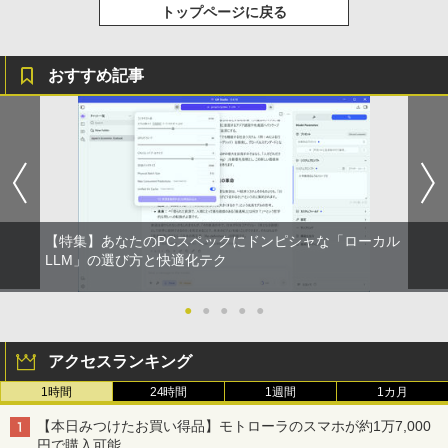
トップページに戻る
￥1,625
BUGS LIFE
スーパーの裏でヤニ吸うふたり 9巻 (デジタル
版ビッグガンガンコミックス)
コカ・コーラ やかんの麦茶 from 爽健美茶 ラ
おすすめ記事
ベルレス 650mlPET×24本
￥250
￥810
￥2,009
【特集】あなたのPCスペックにドンピシャな「ローカル
LLM」の選び方と快適化テク
●
●
●
●
●
アクセスランキング
1時間
24時間
1週間
1カ月
【本日みつけたお買い得品】モトローラのスマホが約1万7,000
円で購入可能