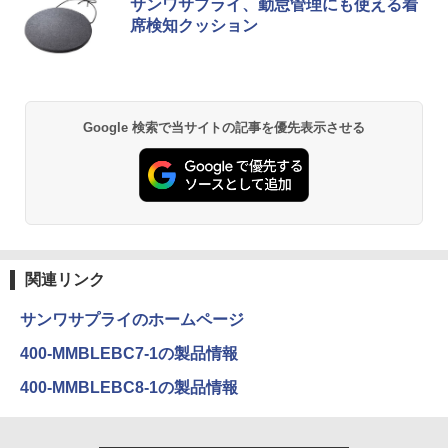
5
サンワサプライ、勤怠管理にも使える着
[Explicit]
ET ラベルレス ×8本
ンガンコミックス)
品 福袋 6点セット Intel Pentium GOLD
モリ8GB/16GB/32GB SSD256GB/512G
席検知クッション
6500Y メモリ8GB SSD256GB Windows
B/ 1TB DisplayPort 2画面同時出力 WIFI
￥10,970
11 WPS Office付き 初期設定済み 14イン
子機付 USB3.0中古デスクトップパソコ
￥250
￥1,112
￥770
チ フルHD ノートPC 初心者 学生 在宅ワ
ン
ーク テンキー Wi-Fi Bluetooth HDMI 軽
量 持ち運び 安い
￥54,999
BRUCE WAYNE feat. Flo Milli, ATL Jacob
by Amazon 天然水 ラベルレス 500ml ×24本
異世界居酒屋「のぶ」(22) (角川コミックス・
Google 検索で当サイトの記事を優先表示させる
￥29,999
[Explicit]
富士山の天然水 バナジウム含有 水 ミネラル
エース)
ウォーター ペットボトル 静岡県産 500ミリリ
ットル (Smart Basic)
￥250
￥832
￥1,380
On My Road (Stadium ver.)
ONE PIECE モノクロ版 115 (ジャンプコミッ
クスDIGITAL)
by Amazon 天然水ラベルレス 2L×9本
関連リンク
￥250
￥594
￥1,117
サンワサプライのホームページ
400-MMBLEBC7-1の製品情報
On My Road (Stadium ver.)
HUNTER×HUNTER モノクロ版 39 (ジャンプ
400-MMBLEBC8-1の製品情報
コミックスDIGITAL)
by Amazon 炭酸水 ラベルレス 500ml ×24本
強炭酸水 ペットボトル 500ミリリットル (Sm
￥250
art Basic)
￥572