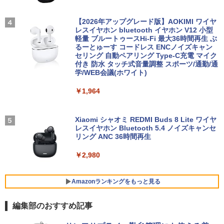
★Gigastone モニター 21.45インチ ディ
3
良品 15.6インチ HP Notebook 250G7 W
スプレイ PCモニター VESA モニタ ノン
3
indows11 超高性能 第10世代Core i5-10
MINISFORUM｜ミニスフォーラム 超小
グレア フルHD 75Hz ブルーライト軽減
【2026年アップグレード版】AOKIMI ワイヤ
3
和山やま作品4冊セット 小冊子＆アクリ
4
35G1 8GB 爆速NVMe式256GB-SSD カ
型 デスクトップパソコン LN150W(Wind
パネル 178度 広角 高解像度目に優しいフ
レスイヤホン bluetooth イヤホン V12 小型
ルスタンド付き特装版 （ビームコミック
メラ 無線 Office付き Win11【中古ノー
ows 11 Pro/Intel Processor N150/メモ
リッカーフリー (PS5確認済み/HDMI/VG
軽量 ブルートゥースHi-Fi 最大36時間再生 ぶ
ス） [ 和山 やま ]
トパソコン 中古パソコン 中古PC】送料
リ 8GB/SSD 256GB/VESA) ミニPC LN1
A/3年保証)
るーとゅーす コードレス ENCノイズキャン
無料 あす楽対応 即日発送（Windows10
50W-8/256-W11Pro(N150)
セリング 自動ペアリング Type-C充電 マイク
￥11,000
も対応可能 Win10）
付き 防水 タッチ式音量調整 スポーツ/通勤/通
￥9,980
学/WEB会議(ホワイト)
￥49,800
￥29,689
￥1,964
施設基準パーフェクトブック 2026年度
5
【公式限定2年保証】モニター 21.5イン
4
版 [ 一般社団法人日本施設基準管理士協
FUJITSU/富士通 ESPRIMO G6012/MX
チ フルhd 高画質 100Hz VA ノングレア
4
会 ]
レビュー投稿 5年保証｜MS Office 2024
【第12世代 Intel Core i5-12500T/16GB
非光沢 スピーカー内蔵 3年保証 ディスプ
Xiaomi シャオミ REDMI Buds 8 Lite ワイヤ
4
H&B 搭載｜中古ノートパソコン Windo
(DDR4)/M.2 SSD256GB/無線LAN/Win11
レイ パソコンモニター PCモニター フル
レスイヤホン Bluetooth 5.4 ノイズキャンセ
￥22,000
ws11 Office付｜テンキー DVD 搭載｜C
Pro-64bit】中古/送料無料 ※沖縄、離島
ハイビジョン 21インチ 液晶モニター ア
リング ANC 36時間再生
ore i5 第7世代 メモリ 8GB SSD 256GB
を除く
イリスオーヤマ DT-JF * 安心延長保証対
｜店長厳選 Lenovo ThinkPad 15.6型 Bl
象
￥2,980
uetooth Wi-Fi 無線｜中古 パソコン 中古
￥55,000
PC Word Excel
￥9,999
Amazonランキングをもっと見る
￥29,800
【全品最大2500円OFFクーポン】【新品
5
編集部のおすすめ記事
マウス＋新品キーボード付】Core i7 第8
グリーンハウス 7型ワイド液晶 電子POP
5
世代 Dell OptiPlex 3060/3070 SFF 22イ
取付金具付き ホワイト GH-EP7F-WH [G
BRUCE WAYNE feat. Flo Milli, ATL Jacob
【Amazon.co.jp限定】 い・ろ・は・す 2L P
薬屋のひとりごと 17巻 (デジタル版ビッグガ
＼11日まで限定価格／ノートパソコン 新
ンチ液晶セッ Office付き Windows11 メ
HEP7FWH]