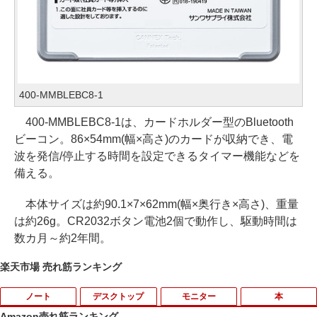
400-MMBLEBC8-1
400-MMBLEBC8-1は、カードホルダー型のBluetooth
ビーコン。86×54mm(幅×高さ)のカードが収納でき、電
波を発信/停止する時間を設定できるタイマー機能などを
備える。
本体サイズは約90.1×7×62mm(幅×奥行き×高さ)、重量
は約26g。CR2032ボタン電池2個で動作し、駆動時間は
数カ月～約2年間。
楽天市場 売れ筋ランキング
ノート
デスクトップ
モニター
本
Amazon売れ筋ランキング