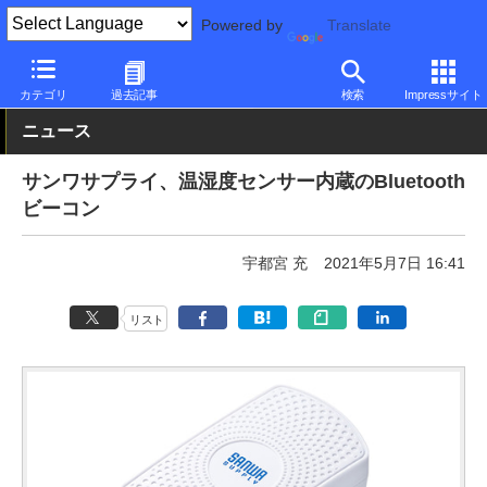
Powered by
Translate
PC Watch
市場
IoT
その他
カテゴリ
過去記事
検索
Impressサイト
ニュース
サンワサプライ、温湿度センサー内蔵のBluetooth
ビーコン
宇都宮 充
2021年5月7日 16:41
リスト