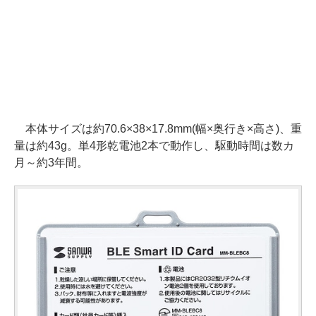
本体サイズは約70.6×38×17.8mm(幅×奥行き×高さ)、重
量は約43g。単4形乾電池2本で動作し、駆動時間は数カ
月～約3年間。