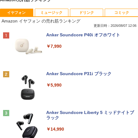
イヤフォン
ミュージック
ドリンク
コミック
ノートパソコン 極軽量約965g 富士通 LI
超得10％OFF｜買い替えならこれ!! Micr
Yoothi 互換品 液晶 15.6インチ NV156F
獣医腫瘍学テキスト 第2版[本/雑誌] / 日
1
1
1
1
Amazon イヤフォン の売れ筋ランキング
FEBOOK U748 14インチ 高性能第7世代
osoft office付き デスクトップパソコン
HM-N41 NV156FHM-N42 NV156FHM-N
本獣医がん学会/著 日本獣医がん学会獣医
Core i5-7300U カメラ内蔵 メモリ最大16
中古デスクトップ 第8世代 メモリ8GB S
43 NV156FHM-N46 NV156FHM-N47 NV
腫瘍科認定医認定委員会/監修
更新日時：2026/08/07 12:06
GB SSD1TB 薄い軽い FHD液晶 type-C
SD256GB HDD500GB Windows11 セッ
156FHM-N49 対応 FullHD 1920x1080 I
Anker Soundcore P40i オフホワイト
WIFI Bluetooth Office付き 5GWIFI Blu
ト購入可能 単品 NEC デスクトップ PC
PS LED LCD 液晶ディスプレイ 修理交換
￥19,800
etooth最新MicrosoftOffice2024可 Win
パソコン 中古 おすすめ デスクトップパ
用液晶パネル
￥7,990
dows11 中古ノートパソコン
ソコン マイクロソフトオフィス 2019 PC
￥9,250
￥16,500
￥29,800
世界の新富裕層はなぜ「オルカン・S＆P
2
500」を買わないのか 20代で純資産4億
円をつくった超レバレッジ投資の極意 [
Anker Soundcore P31i ブラック
＼500円OFFクーポンあり！／ モバイル
宮脇 さき ]
2
良品 15.6インチ HP Notebook 250G7 W
【エントリーでポイント100％還元チャ
モニター 15.6インチ 1080PフルHD ディ
2
2
￥5,990
indows11 超高性能 第10世代Core i5-10
ンス】GMKtec G10 ミニPC【AMD Ryz
スプレイ VESA対応 コスパ デュアルモニ
￥1,980
35G1 8GB 爆速NVMe式256GB-SSD カ
en 5 3500U DDR4 16GB 512GB/256GB/
ター サブモニター ゲーミングモニター
メラ 無線 Office付き Win11【中古ノー
1T SSD】4C/8T 3.7GHz 64GB 16T拡張
ポータブルモニター 外付けモニター リモ
トパソコン 中古パソコン 中古PC】送料
Windows11 Pro 8K/4K 3画面出力 LAN *
ートワーク IPS mini pc ミニPC 多デバ
無料 あす楽対応 即日発送（Windows10
2 WiFi5 Bluetooth5.0 Nucbox みにpc
イス対応 ブラック
コレクション・台湾のモダニズム（第6
3
も対応可能 Win10）
Ryzen 5 N95/N97/N100/4300U/N150よ
Anker Soundcore Liberty 5 ミッドナイトブ
巻） 衛生と病院 [ 鈴木哲造 ]
り高性能
ラック
￥9,480
￥29,689
￥19,800
￥61,999
￥14,990