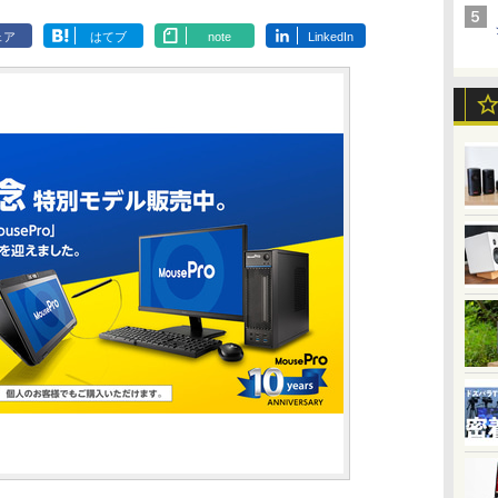
ェア
はてブ
note
LinkedIn