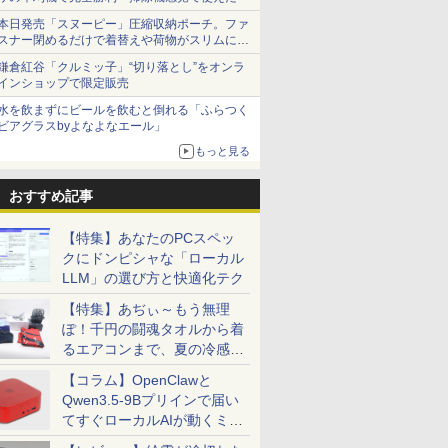
本日発売「スヌーピー」圧縮収納ポーチ。ファ
スナー閉めるだけで着替えや荷物がスリムにま
とまる
鎌倉紅谷「クルミッ子」“切り落とし”をオンラ
インショップで限定販売
水を飲まずにビールを飲むと倒れる「ふらつく
ビアグラスbyよなよなエール」
もっと見る
おすすめ記事
【特集】あなたのPCスペッ
クにドンピシャな「ローカル
LLM」の選び方と快適化テク
【特集】あぢぃ～もう無理
ぽ！千円の闘魂タオルから着
るエアコンまで、夏の冷感グ
ッズ一挙紹介
【コラム】OpenClawと
Qwen3.5-9Bプリインで届い
てすぐローカルAIが動くミニ
PC「SER9 Pro」