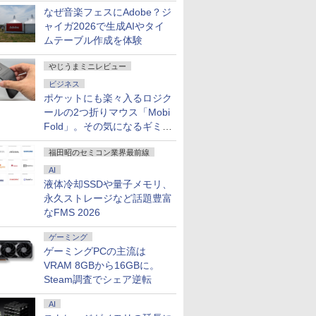
なぜ音楽フェスにAdobe？ジ
ャイガ2026で生成AIやタイ
ムテーブル作成を体験
やじうまミニレビュー
ビジネス
ポケットにも楽々入るロジク
ールの2つ折りマウス「Mobi
Fold」。その気になるギミッ
クとは？
福田昭のセミコン業界最前線
AI
7
7
7
7
8
8
8
8
9
9
9
9
10
10
10
10
液体冷却SSDや量子メモリ、
永久ストレージなど話題豊富
なFMS 2026
ゲーミング
ゲーミングPCの主流は
VRAM 8GBから16GBに。
Fクーポ
ング連続1
クーポン】
のための
VAIO VJPF11｜高画質
【★楽天1位★正規品
【お買い物マラソン限
大人のおしゃれ手帖
レビュー投稿 5年保証
【公式・直販】デスク
【1,000円クーポン＋ポ
[新品]僕のヒーローア
本日限定10倍
「30%クーポンで
【楽天1位 10.5/11イン
角川まんが学習シリー
【中古】A
【公式・新
液晶ディス
ドラゴンボ
Steam調査でシェア逆転
ノートパソコ
年保証／
ター 24
ドローイン
フルHD｜中古ノートパ
★3年保証★新品】デス
定特価】モバイルモニ
2026年 9月号 [雑誌]
｜MS Office 2024 H&B
トップパソコン PC 新
イント最大31.5%還
カデミア (1-42巻 全巻)
+20％OFF+抽選で
198,030円」GEEKOM
チ 小型 軽量】モバイ
ズ 世界の歴史 全20
dynabook
料】デスク
ンチ ディ
ーダイバーズ
新品
パソコン
チ 27イ
ポーズ [
ソコン Windows11
クトップパソコン 一体
ター 15.6 インチ フル
搭載｜中古ノートパソ
品 Office付き 可能
元！】PCモニター 液
全巻セット
10000P！美品 超軽量
A9 MAX AI ミニpc
ルモニター 10.5インチ
巻定番セット [ 羽田
11世代 i5 
コン 一体型 
ィリップス
ANNIVER
￥1,789
AI
ffice付き
20Hz 液
office付き｜Core i5 第
型pc 23型 フルHD液晶
HD モニター デュアル
コン Windows11
Lenovo IdeaCentre
晶ディスプレイ 24イン
約980gノートパソコン
Ryzen AI 9 HX 370搭
11インチ フルHD
正 ]
NVMe256
新品 おすす
ー パソコ
SUPER G
￥29,800
￥59,800
￥9,999
￥29,800
￥139,980
￥10,143
￥24,090
￥32,800
￥282,900
￥10,999
￥24,200
￥42,800
￥296,300
￥11,480
￥1,870