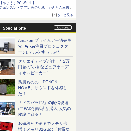
【やじうまPC Watch】
ジェンスン・フアン氏の聖地「やきとん三吉 神
田北口店」で「ご来店記念コース」を娘と堪能
もっと見る
～コース名を変更したのはNVIDIAに怒られたか
らではない
Special Site
Amazon プライムデー過去最
安! Anker注目プロジェクタ
ー3モデルを使ってみた
クリエイティブが作った2万
円台の“小さなピュアオーデ
ィオスピーカー”
鳥肌ものの「DENON
HOME」サウンドを体感し
た！
「ドスパラTV」の配信現場
に“PAD”撮影班が潜入!人気の
秘訣に迫る!!
お値段そのままでメモリ倍
増！メモリ32GBの「お得な