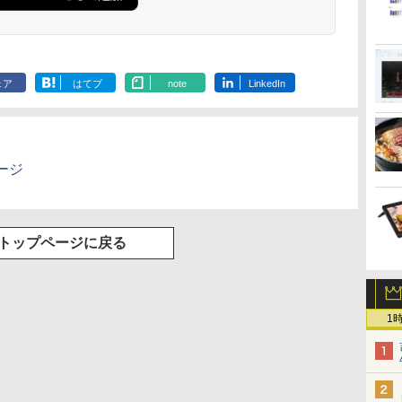
ェア
はてブ
note
LinkedIn
ージ
トップページに戻る
1