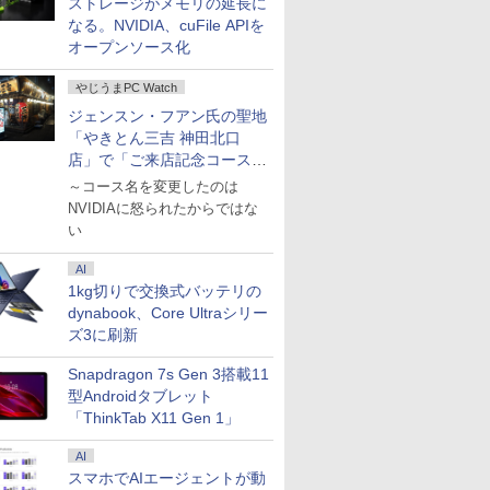
ストレージがメモリの延長に
最大 15.6
o Office
 IPSパ
8世代｜メモリ8GB
一体型 デスクトップパ
ディスプレイ ポータブ
Office付｜テンキー
Mini 01IRH10R Core 5
チ VA FHD 1080P フル
SONY VAIO PRO13 第
載「128GB +16TB 最
1080P 100%sRGB
16GB FH
Desktop F
ゲーミング
誌] (Vジ
13世代
 第13世
ングモニタ
SSD256GB｜
ソコン インテル Core
ル モバイルディスプレ
DVD 搭載｜Core i5 第7
プロセッサー 210H メ
HD 非光沢ディスプレ
10世代Corei5 1035G1
大拡張」｜Copilot+対
400cd/m? 光沢IPS パ
Win11
Copilot+
PCモニター 
ス) (単行本
なる。NVIDIA、cuFile APIを
 最大メモリ
90S~ i5-
ー FHD
Microsoft office2019
7【Windows 11搭載】
イ 高画質 液晶 IPSパネ
世代 メモリ 8GB SSD
モリ 16GB SSD
イ
メモリ8GB 秒速起動
応・ローカルAI実行可
ネル 色鮮やか 265g 超
リジナル】2
1920×1080
Vジャンプ
オープンソース化
D1TB
D
ーライト軽
搭載｜Webカメラ搭載
USB 2.0 USB 3.0 5G
ル セカンド サブモニタ
256GB｜店長厳選
512GB Windows11
（100Hz/VGA/HDMI1.4
SSD最大1TB 14型
能｜3年保証｜4画面8K
軽量 Type-C対応
Windows1
Sub ブラ
HD 可能
 メモリ
ーフリー
｜11.6インチ｜ノート
WIFI搭載 一体型パソコ
ー 薄型 軽量 家庭用 テ
Lenovo ThinkPad
Microsoft Office2024
ブルーライト軽減 フリ
FHD1920*1080高解像
出力（USB4と
miniHDMI モニター 持
Ryzen AI
ー：なし
やじうまPC Watch
ー Wi-
スクトップ
witch対応
パソコン 中古｜軽量 薄
ン メモリー16GB SSD
レワーク スマートフォ
15.6型 Bluetooth Wi-
搭載可能 送料無料 1年
ッカーレス VESA対応
度 カメラ内蔵 ノート
HDMI2.1)｜2.5G
ち運び サブディスプレ
32GB SSD 
24E2N2100
ジェンスン・フアン氏の聖地
学生向け
24 安い 激
 風シリー
型｜ノートパソコン｜
2TB
ン
Fi 無線｜中古 パソコン
保証【NortonP】
Adaptive Sync対応
パソコン
LAN×2 WiFi 7｜Win11
イ ミニPC対応 3年保証
搭載モデル
bカメラ
スペック
中古パソコン｜パソコ
中古PC Word Excel
4000:1コントラスト チ
Windows11Pro
Pro｜全金属ボディ・
EVICIV
RK_WF2L
「やきとん三吉 神田北口
ン｜中古ノートPC｜ノ
ルト調節可 PCモニタ
5GWIFI/Bluetooth 最
低騒音｜AI開発/ゲーミ
K0A3000E
店」で「ご来店記念コース」
ートPC
ー KTC H24V27
新
ング/業務用
K0A3000F
を娘と堪能
～コース名を変更したのは
MicrosoftOffice2024
NVIDIAに怒られたからではな
可 送料無料 中古PC
い
AI
1kg切りで交換式バッテリの
dynabook、Core Ultraシリー
ズ3に刷新
Snapdragon 7s Gen 3搭載11
型Androidタブレット
「ThinkTab X11 Gen 1」
AI
スマホでAIエージェントが動