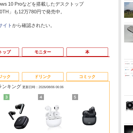
indows 10 Proなどを搭載したデスクトップ
2-10TH」も12万780円で発売中。
サイト
から確認されたい。
トップ
モニター
本
3
3
3
3
4
4
4
4
5
5
5
5
6
6
6
6
ジック
ドリンク
コミック
筋ランキング
更新日時：2026/08/06 06:06
パ
!
HP フレームレス モニ
【1500円OFFクーポ
【マラソンセール期間
ミウラ折り小冊子付
モバイルモニター 15.6
【1500円OFFクーポ
【ポイント10倍】美品
自分の思いを言葉にす
【中古】【モニターに
「楽天ランキング1
モバイルモニター 10.5
SWAN-白鳥ー完結記念
【1500円OF
★楽天ランキ
【15%OFF
アーティスト
ア
ター 23.8インチ P24v
ン】ノートパソコン 中
中ポイント5倍】中古デ
き 宇宙兄弟（46）特
インチ InnoView モバ
ン】【タッチパネル
HP 400 G6 SF 9世代
る こどもアウトプット
ムラあり・激安ご奉
位」 デスクトップパソ
インチ FHD1280P モバ
プレミアムセット [ 有
ン】L.I.B 
位獲得！＼2
KOORUI モニ
人体解剖学 
ス
プ
G4 IPSパネル フルHD
古パソコン 12.1インチ
スクトップパソコン 第
装版 （講談社キャラク
イルディスプレイ 自立
&WEBカメラ搭載】ノ
Core i5 9500 メモリ
図鑑 [ 樺沢 紫苑 ]
仕】 ノートパソコン /
コン Windows11
イルディスプレイ 高輝
吉 京子 ]
ン ノートPC 
デスクトップ
インチ 22イン
グ フォーム＆
イ
ー
HDMI VGA 中古モニタ
SSD256GB メモリ8GB
10世代 Core i5 メモリ
ターズA） [ 小山 宙哉 ]
型 1920*1080 FHD ポー
ートパソコン 2in1 タ
8GB 16GB 32GB 新品
DELL Latitude 3520 /
Office付き パソコン 新
度400nits 100%sRGB
Microsoft O
パソコン 新品
ンチ 100Hz 1
Tom Fox ]
￥7,700
￥23,800
￥33,980
￥2,139
￥8,980
￥24,800
￥35,860
￥1,650
￥29,800
￥45,700
￥8,999
￥21,534
￥29,800
￥47,800
￥10,980
￥5,500