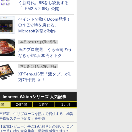
く新時代。9Bをも凌駕する
「LFM2.5-2.6B」公開
ペイントで動くDoom登場！
Ctrl+Zで時を戻せる。
Microsoft幹部が制作
本日みつけたお買い得品
魚のプロ厳選、くら寿司のう
なぎが約1,500円オトク！
本日みつけたお買い得品
XPPenの16型「液タブ」が1
万7千円引き！
Impress Watchシリーズ 人気記事
時間
24時間
1週間
1カ月
吉野家、牛リブロースを熱々で提供する「極旨
牛鉄板ステーキ定食」を発売
【家電レビュー】手ごわい雑草との戦い、コメ
リの草刈機で完全勝利 掃除機感覚で使えた