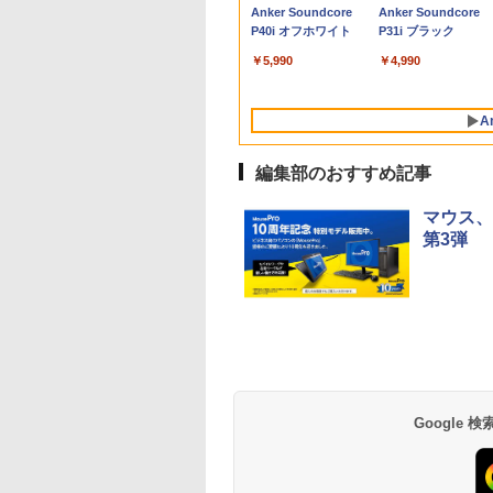
Y VAIO PRO13 第
28GB +16TB 最
0P 100%sRGB
16GB FHD液晶 DVDS
Desktop F WF2-L1
ゲーミングモニター
誌] (Vジャンプブック
み・コードあり・充電
中古パソコン メモリ
（フルHD）白色LED
ンチ対応 耐荷重2-
トパソコン
HDMI Windows11 
Anker Soundcore
Anker Soundcore
代Corei5 1035G1
張」｜Copilot+対
cd/m? 光沢IPS パ
Win11
Copilot+ PC 【WEBオ
PCモニター 23.8
ス) (単行本・ムック) /
器付き】Lenovo 300e
4GB Windows11
バックライト VAパネ
6.5kg 3軸 垂直 水平 
Windows11 SSD換
クトップパソコン 中
P40i オフホワイト
P31i ブラック
リ8GB 秒速起動
ローカルAI実行可
 色鮮やか 265g 超
リジナル】23.8型
1920×1080 HDMI D-
Vジャンプ編集部
Chromebook 2nd
Microsoft Office2024
ル ミニ D-sub VGA
関節 JN-GB12SV JN
対応 中古パソコン 
パソコン
D最大1TB 14型
3年保証｜4画面8K
 Type-C対応
Windows11 Home
Sub ブラック スピーカ
Gen 81MB0034JP Bラ
Dell OptiPlex 3070 第9
DisplayPort ディスプ
GB12SV JN-GB12S
ト Windows11 おま
￥5,990
￥4,990
1920*1080高解像
（USB4と
niHDMI モニター 持
Ryzen AI 7 メモリ
ー：なし
ンク【日曜日以外即日
世代 Core i3-9100T 無
レイ【中古】
せパソコン 無線LAN
カメラ内蔵 ノート
I2.1)｜2.5G
び サブディスプレ
32GB SSD 1TB office
24E2N2100/11
発送】【送料無料】
線LAN USB3.0
DVDドライブ Offic
コン
×2 WiFi 7｜Win11
ミニPC対応 3年保証
搭載モデル
き ノートパソコン 
A
dows11Pro
o｜全金属ボディ・
CIV
RK_WF2L1_A007
パソコン ノートPC
IFI/Bluetooth 最
音｜AI開発/ゲーミ
K0A3000EJP
編集部のおすすめ記事
/業務用
K0A3000FJP
rosoftOffice2024
送料無料 中古PC
マウス、
第3弾
BRUCE WAYNE feat.
【Amazon.co.jp限
薬屋のひとりごと 17
BRUCE WAYNE feat
by Amazon 天然水
異世界居酒屋「の
Flo Milli, ATL Jacob
定】 い・ろ・は・す
巻 (デジタル版ビッグ
Flo Milli, ATL Jacob
ラベルレス 500ml
ぶ」(22) (角川コミッ
[Explicit]
2L PET ラベルレス
ガンガンコミックス)
[Explicit]
×24本 富士山の天然
クス・エース)
×8本
水 バナジウム含有 
￥250
￥1,001
￥770
￥250
￥1,380
￥832
Google
ミネラルウォーター
ペットボトル 静岡県
産 500ミリリットル
(Smart Basic)