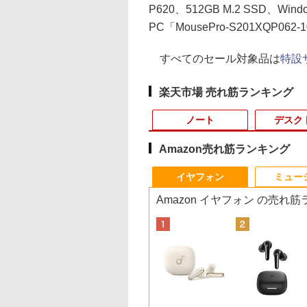
P620、512GB M.2 SSD、W
PC「MousePro-S201XQP06
すべてのセール対象品は
特設
楽天市場 売れ筋ランキング
ノート
デスク
Amazon売れ筋ランキング
10
10
10
10
1
1
1
1
2
2
2
2
イヤフォン
ミュー
Amazon イヤフォン の売れ
限定10倍
0%クーポンで
天1位 10.5/11イン
まんが学習シリー
【中古】Aランク 東芝
【公式・新品:送料無
液晶ディスプレイ 23イ
ドラゴンボールスーパ
【8/05.8/10限定！お買
【高速SSD128GB＋大
HP ProDisplay
あさドラ！（10） （ビ
JAPANNEXT｜ジャ
MS限定クーポンあり
Dell OptiPlex 3050
路傍のフジイ（7）
0％OFF+抽選で
,030円」GEEKOM
小型 軽量】モバイ
世界の歴史 全20
dynabook B65/HV 第
料】デスクトップパソ
ンチ ディスプレイ フ
ーダイバーズ 1st
い物マラソン×5のつく
容量HDD500GB】超小
P222va 液晶モニター
ッグ コミックス〔ス
ンネクスト モニター
高性能 第10世代
SFF 第7世代 Core i5
（ビッグ コミック
000P！美品 超軽量
MAX AI ミニpc
ニター 10.5インチ
番セット [ 羽田
11世代 i5 1135G7
コン 一体型 office付き
ィリップス 液晶モニタ
ANNIVERSARY
日｜ポイント最大49.5
型・省スペース 中古デ
21.5インチワイド 黒
ペシャル〕） [ 浦沢直
ームガス式液晶ディ
Celeron CPUにアッ
メモリ16GB SSD
ス） [ 鍋倉夫 ]
80gノートパソコン
en AI 9 HX 370搭
インチ フルHD
NVMe256GB メモリ
新品 おすすめ FMV
ー パソコンモニター
SUPER GUIDE[本/雑
倍】【中古・本体の
スクトップPC ミニPC
ブラック 1920×1080
樹 ]
プレイアーム 15-32
グレード中! 中古ノ
512GB Office付き
,800
2,900
,999
,200
￥42,800
￥296,300
￥11,480
￥1,870
￥5,380
￥22,980
￥4,400
￥990
￥5,437
￥19,800
￥32,800
￥880