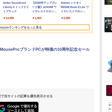
デス
ー
Corei5 8世代
8GB SSD500GB DVD
タブルモニター IPS液晶
ブレットPC 13.3イン
M.2SSD256GB 512GB
第11世代Corei5 /
品｜インテル 第14世代
超軽量260g 極細ベゼ
Windows11 
Windows11 Pr
晶モニター VA/
Anker Soundcore
【2026年アップグレ
Xiaomi シャオミ
多
装
古
Microsoft Office付き
マルチ Windows11
パネル 薄型 軽量 持ち運
チ SSD128GB メモリ
office付き デスクトッ
SSD256GB / メモリー
Core i5-4590 i5 i7-
ル ポータブルモニター
インチ 最大第
付き インテル
ネル ゲーミ
Liberty 5 ミッドナイ
ード版】AOKIMI ワ
REDMI Buds 8 Lite ワ
-
ノー
Windows11
NEC Mate MRT29L-7
び 壁掛けに対応
8GB Core i3 第8世代
プパソコン 中古パソコ
8GB / Windows11 /
14700F｜ SSD 256GB
IPSパネル HDR対応
Intel N150
代 Core i5-45
ー サブモニタ
トブラック
イヤレスイヤホン
イヤレスイヤホン
V
か
Panasonic レッツノー
初期設定済 すぐ使える
Switch/PS3/PS4/PS5/Xbox
Microsoft Office付き
ン PC Windows11 pro
USB / microSD / type-
～2TB｜メモリ 8～
USB Type-C/mini
16GB 最大SS
13500H i7 SS
WQHD ブル
bluetooth イヤホン
Bluetooth 5.4 ノイズ
ト Let's note CF-SV7
送料無料 90日保証
One/PC/スマ
Windows11 東芝
Win11 3画面 PC 800
C / Bluetooth / HDMI /
64GB DDR4/5｜ デス
HDMI接続可 ゲーム機/
IPS液晶 フル
256GB~1TB
減 フリッカ
￥14,990
￥1,964
￥2,980
V12 小型軽量 ブルー
キャンセリング ANC
e付
中古ノートパソコン 軽
ホ/USBType-C/標準
dynabook D83 ノート
600 G5 G4 モニタ セッ
ACアダプター / MS-
クトップPC 2年保証 激
携帯電話/PC/Mac対応
大容量バッテリ
8~32GB デ
HDMI ps5/s
トゥースHi-Fi 最大
36時間再生
中古
量 ノートパソコン 薄型
HDMI対応【選べる種
パソコン 中古 PC パソ
ト オフィス 2024 搭載
office搭載
安 高性能 ゲーム 本体
Fi 在宅勤務 
PC office20
フレームレス
mazonランキングをもっと見る
36時間再生 ぶるーと
パソコン 中古PC 中古
類】タッチ/ケース付
コン 中古ノートPC 中
選択可 8世代 10世代
のみ PC 高スペッ 初期
パソコン We
安 ゲーム 高
ズ
ゅーす コードレス
ノート SSD1TB
き/4Kタイプ
古ノート 最大
DELL 1311a
設定済み
ENCノイズキャンセ
SSD512GB
リング 自動ペアリン
グ Type-C充電 マイ
MouseProブランドPCが特価の10周年記念セール
ク付き 防水 タッチ式
音量調整 スポーツ/通
勤/通学/WEB会議(ホ
ワイト)
.
On My Road
by Amazon 天然水
HUNTER×HUNTER
BUGS LIFE
by Amazon 炭酸水
スーパーの裏でヤニ
On My Road
コカ・コーラ やかんの
ONE PIECE モノクロ
(Stadium ver.)
ラベルレス 2L×9本
モノクロ版 39 (ジャ
ラベルレス 500ml
吸うふたり 9巻 (デジ
(Stadium ver.)
麦茶 from 爽健美茶 ラ
版 115 (ジャンプコミ
￥250
ンプコミックス
×24本 強炭酸水 ペッ
タル版ビッグガンガ
ベルレス
ックスDIGITAL)
￥250
￥1,117
￥250
水
DIGITAL)
トボトル 500ミリリ
ンコミックス)
650mlPET×24本
￥572
￥1,625
￥810
￥1,653
￥594
 検索で当サイトの記事を優先表示させる
ットル (Smart
Basic)