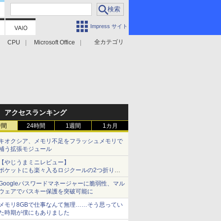
Impress サイト
全カテゴリ
CPU
Microsoft Office
アクセスランキング
時間
24時間
1週間
1カ月
キオクシア、メモリ不足をフラッシュメモリで
補う拡張モジュール
【やじうまミニレビュー】
ポケットにも楽々入るロジクールの2つ折りマ
ウス「Mobi Fold」。その気になるギミックと
Googleパスワードマネージャーに脆弱性、マル
は？
ウェアでパスキー保護を突破可能に
メモリ8GBで仕事なんて無理……そう思ってい
た時期が僕にもありました