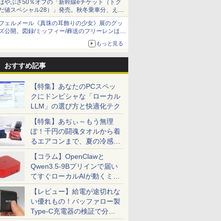
はやぶさ50％オフの「新幹線eチケット（トク
だ値スペシャル28）」発売。秋冬乗車分、えき
ねっと限定
フェルメール《真珠の耳飾りの少女》展のグッ
ズ公開。図録/ミッフィー/葬送のフリーレンほ
か、注目ブランドコラボが実現
もっと見る
おすすめ記事
【特集】あなたのPCスペッ
クにドンピシャな「ローカル
LLM」の選び方と快適化テク
【特集】あぢぃ～もう無理
ぽ！千円の闘魂タオルから着
るエアコンまで、夏の冷感グ
ッズ一挙紹介
【コラム】OpenClawと
Qwen3.5-9Bプリインで届い
てすぐローカルAIが動くミニ
PC「SER9 Pro」
【レビュー】給電が途切れな
い優れもの！バッファロー製
Type-C充電器の検証で分か