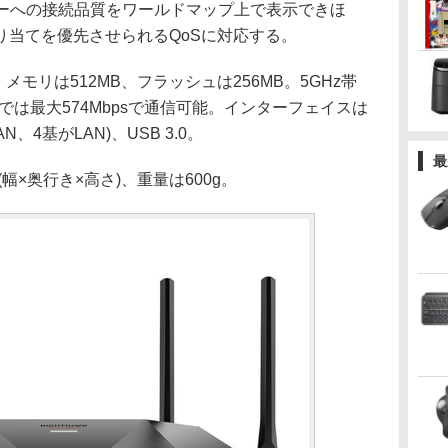
バーへの接続品質をワールドマップ上で表示できほ
り当てを優先させられるQoSに対応する。
、メモリは512MB、フラッシュは256MB。5GHz帯
Hz帯では最大574Mbpsで通信可能。インターフェイスは
がWAN、4基がLAN)、USB 3.0。
最
(幅×奥行き×高さ)、重量は600g。