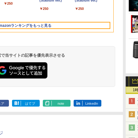
Liberty 5 ディープブ
ード版】AOKIMI ワ
(Stadium ver.)
REDMI Buds 8 Lite ワ
(Stadium ver.)
タ
小型pc
型 液晶/Wi-fi/DVD/USB
バッテリー内蔵 無線接
古】【20260625】
7世代 Core i5/メモ
1ms応答 pcモニター
リ 8～64GB DDR4/5｜ デス
沢 PS5 最新iPhone
Webカメラ WiFi
設定不要 Win
ーライト軽減
￥250
ルー
イヤレスイヤホン
イヤレスイヤホン
イ
静音 高速熱放散
3.0/Office/中古パソコ
続 12モデル選択 非光
リ:4GB/8GB/16GB/SSD:128GB/256GB/512GB/1TB/Wi-
パソコン モニター 非
クトップPC 2年保証 激安 高
VESA 内蔵スタンド
Bluetooth 選べるカラ
ライフブック 
FreeSync & 
￥250
￥250
bluetooth イヤホン
Bluetooth 5.4 ノイズ
ソ
12T BT5.2
ン/中古ノートパソコン/
沢 IPSパネル Type-C
fi/15.6
光沢 スピーカー内蔵
性能 ゲーム 本体のみ PC 高
180度 カバー付 ノング
ー 14型 薄型 軽量 初心
ノートパソコ
ポート オフ
￥14,990
￥1,964
￥3,480
V12 小型軽量 ブルー
キャンセリング ANC
中古ノート
HDMI 軽量 薄型 リモー
型/Office/HDMI/USB3.0/
HDR/Freesync/VESA
スペッ 初期設定済み
レア 液晶 IPSパネル
者 学習向け PC ピンク
パソコン
ュアルゲーミ
トゥースHi-Fi 最大
36時間再生
PC/Windows11
トワーク ディスプレイ
中古PC 中古ノートパソ
cocopar HG-238
USB-C HDMI WT-
シルバー 最短当日出荷
129%sRGB
mazonランキングをもっと見る
36時間再生 ぶるーと
持ち運び ポータブルモ
コ
140LP-BK
応 KTC H27T
ゅーす コードレス
ニター
ン/Windows11/Windows10
ENCノイズキャンセ
リング 自動ペアリン
グ Type-C充電 マイ
ク付き 防水 タッチ式
 検索で当サイトの記事を優先表示させる
音量調整 スポーツ/通
勤/通学/WEB会議(ホ
ワイト)
by Amazon 天然水
ONE PIECE モノクロ
by Amazon 炭酸水
HUNTER×HUNTER
【Amazon.co.jp限
スーパーの裏でヤニ吸
1
ラベルレス 2L×9本
版 115 (ジャンプコミ
ラベルレス 500ml
モノクロ版 39 (ジャ
定】 伊藤園 磨かれ
うふたり 9巻 (デジタル
ックスDIGITAL)
×24本 強炭酸水 ペッ
ンプコミックス
て、澄みきった日本の
版ビッグガンガンコミ
￥1,117
ェア
はてブ
note
LinkedIn
トボトル 500ミリリ
DIGITAL)
水 2L 8本 ラベルレス [
ックス)
￥594
￥1,625
￥572
￥998
￥810
ットル (Smart
ケース ] [ 水 ] [ ペット
Basic)
ボトル ] [ 箱買い ] [ ス
トック ] [ 水分補給 ]
ジ