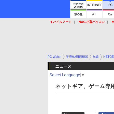
モバイルノート
NUC/小型パソコン
M
SSD
キーボード
マウス
PC Watch
半導体/周辺機器
無線
NETGE
ニュース
Select Language
▼
ネットギア、ゲーム専