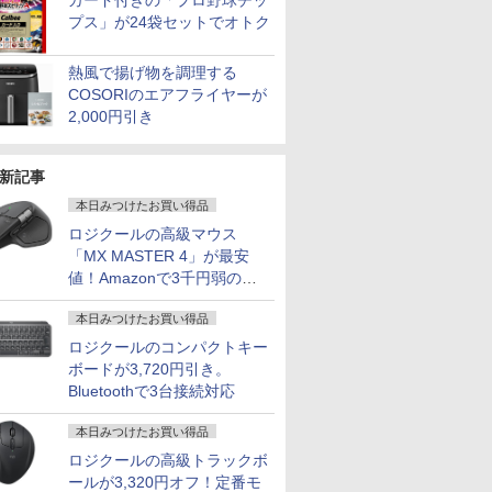
カード付きの「プロ野球チッ
プス」が24袋セットでオトク
熱風で揚げ物を調理する
COSORIのエアフライヤーが
2,000円引き
新記事
本日みつけたお買い得品
ロジクールの高級マウス
「MX MASTER 4」が最安
値！Amazonで3千円弱の割
引
本日みつけたお買い得品
ロジクールのコンパクトキー
ボードが3,720円引き。
Bluetoothで3台接続対応
本日みつけたお買い得品
ロジクールの高級トラックボ
ールが3,320円オフ！定番モ