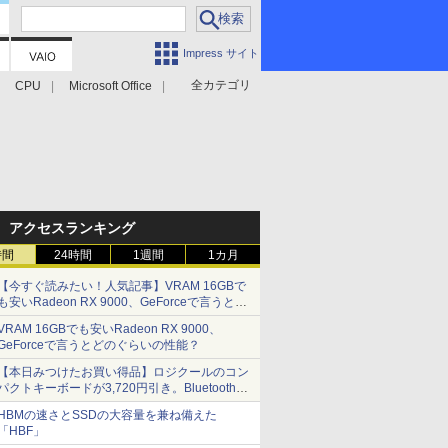
Impress サイト
全カテゴリ
CPU
Microsoft Office
アクセスランキング
時間
24時間
1週間
1カ月
【今すぐ読みたい！人気記事】VRAM 16GBで
も安いRadeon RX 9000、GeForceで言うとど
のぐらいの性能？ - PC Watch
VRAM 16GBでも安いRadeon RX 9000、
GeForceで言うとどのぐらいの性能？
【本日みつけたお買い得品】ロジクールのコン
パクトキーボードが3,720円引き。Bluetoothで3
台接続対応
HBMの速さとSSDの大容量を兼ね備えた
「HBF」