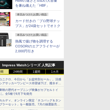
HBMの速さとSSDの大容量
11 富士通
NVMe式256GB-SSD/
400cd/m² VESA対応
容量拡大可能 小型pc
メモリ 4GB/ eMMC
ーム モニター カーブ
古】【20260625】
速SSD256GB 無線
IPS238G165F-HSP-YE
リ 8～64GB DD
Intel Core
W miniHD
を兼ね備えた「HBF」
中古 中古
G-Sync サ
カメラ/ 無線Wi-Fi6/
FreeSync & G-Sync ブ
4K@60Hz 静音 高速熱放散
128GB/ Chrome OS/
曲面 ピクシオ ps5 fps
LAN A4サイズ 14イン
HDMI DP sRGB:100%
クトップPC 2年
可能/ メ
自立式キッ
ン ノート
ィス＆カジ
Office付き Win11【中
ルーライト軽減
ミニパソコン 6C12T BT5.2
Officeなし/ アビスブル
pc
チ フルHD液晶 中古ノ
HDR PS5 フル
性能 ゲーム 本体
32GB 16
搭載 フェ
本日みつけたお買い得品
ング対応
古ノートパソコン 中古
HDMI2.0*2 DP1.4*1
ー ストームグレー
ートパソコン 中古 パ
HD:120Hz接続 高さ調
スペッ 初期設定
可能/ NVMe
梱 【2年保
 高色域対
パソコン 中古PC】税
USB2.0 三年保証付き
ソコン【30日保証】
整 ピボット(縦回転)
512GB 2
ター 液晶
カード付きの「プロ野球チッ
27S
込送料無料 即日発送
H24F7
1852974
HDMIケーブル同梱(ホ
択可能/ 無
ソコンモニ
プス」が24袋セットでオトク
（Windows10も対応
ワイト)【2年保証】
無料 あす
ンネクスト
可/ Win10）
発送
本日みつけたお買い得品
熱風で揚げ物を調理する
COSORIのエアフライヤーが
2,000円引き
Impress Watchシリーズ 人気記事
時間
24時間
1週間
1カ月
ユニクロ、今日から「お盆特別セール」。涼感
シアサッカーワンピース待望値下げ、撥水ギア
ショーツは1990円に
東映の歴代オープニング映像がカプセルトイ
に。全5種で8月下旬発売
カルディ、オンライン限定「ネコバッグ＆タン
ブラーセット」を一般販売。7月の抽選販売の
当選無効分