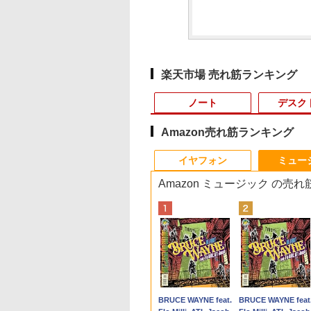
楽天市場 売れ筋ランキング
ノート
デスク
Amazon売れ筋ランキング
4
10
10
10
1
1
1
1
2
2
2
2
イヤフォン
ミュー
Amazon ミュージック の売
tation Xeon
無料 MOUSE
ANNEXT 23.8イン
まんが学習シリー
「楽天ランキング1位」 デス
中古美品 Apple Mac
【ECサイト限定】
学校ER 子どもの急
■新品■Panasonic
Mouse Computer MPro-
モバイルモニター 15.6
道路橋示方書・同解説
【8/05.8/10限定！お
【 限定生産・特典つ
液晶モニター Dell P
【正規永久版Of
.4GHz(12スレ
PUTER X4-
IPSパネル搭載
日本の歴史 全16
クトップパソコン
Mini A1993 (Late-
JAPANNEXT 15.6イン
病・けが、そのときど
Let's note CF-SZ5
S230【第11世代Core i5
インチ InnoView モバ
II 鋼部材・鋼上部構造
い物マラソン×5のつ
】YUZURU2027 羽
22モニター E2225H
OEM Key AC
32GB
CEZAR-L
Hz/1ms(MPRT)対
別巻5冊定番セット
Windows11 Office付き パソ
2018) / macOS 15
チ IPSパネル搭載 フル
う考え、どう動くか [
CF-SZ6 CF-SV1 CF-
11400/メモリ
イルディスプレイ 自立
編（令和7年10月） [ 公
日｜ポイント最大49.
結弦カレンダー卓上
21.5型 フルHD リ
pc AMD R5 
uadro
dows11 64bit
ルHD(1920×1080)
山本 博文 ]
コン 新品｜インテル 第14世
Sequoia (正規版
HD(1920×1080)解像度
関根一朗 ]
SV2 CF-SV7 CF-SV8
32GB(DDR4)/SSD256GB/HDD500GB/Win1
型 1920*1080 FHD ポー
益社団法人 日本道路
倍】【超美品・本体
[ 能登 直 ]
ッシュレート 100H
DDR4 512SSD
,800
,980
,760
￥45,700
￥40,990
￥19,770
￥3,300
￥4,620
￥42,800
￥8,980
￥18,260
￥12,199
￥2,750
￥12,100
￥79,980
RW
en5 5560U WEBカ
度 ゲーミングモニ
代 Core i5-4590 i5 i7-14700F
Windows11追加可能)/
モバイルモニター(ホワ
CF-SV9 日本語キーボ
【中古/送料無料】※沖縄・離
タブルモニター IPS液晶
協会 ]
み・充電コード あり
VESA 対応 HDMI
Windows11P
Anker Soundcore
BRUCE WAYNE feat.
Anker Soundcore
BRUCE WAYNE feat
 64bit 【中
 メモリー16GB 高
(イエロー) JN-
｜ SSD 256GB～2TB｜メモ
高性能CPU 第8世代
イト) JN-MD-Ei156F2-
ード
島を除く
パネル 薄型 軽量 持ち運
2023モデル Lenovo
DisplayPort VGA
4.3GHz mini 