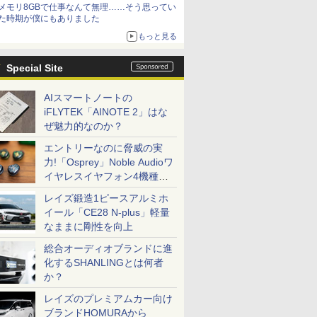
メモリ8GBで仕事なんて無理……そう思ってい
た時期が僕にもありました
もっと見る
Special Site
AIスマートノートの
iFLYTEK「AINOTE 2」はな
ぜ魅力的なのか？
エントリーなのに脅威の実
力!「Osprey」Noble Audioワ
イヤレスイヤフォン4機種を
一気に聴く
レイズ鍛造1ピースアルミホ
イール「CE28 N-plus」軽量
なままに剛性を向上
総合オーディオブランドに進
化するSHANLINGとは何者
か？
レイズのプレミアムカー向け
ブランドHOMURAから