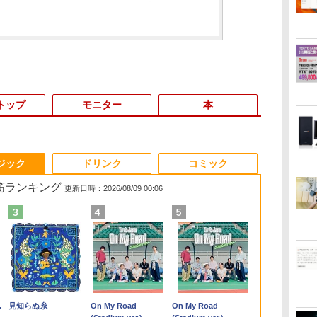
トップ
モニター
本
3
3
3
3
4
4
4
4
5
5
5
6
1
6
6
ジック
ドリンク
コミック
れ筋ランキング
更新日時：2026/08/09 00:06
買
き
ro
fice付き】
【★最大100%ポイン
[新品]ブラッククロー
＼本日限定500円値下
hp Z840 Workstation Xeon
【★最大100%ポイン
【楽天1位常連・超800
[9月上旬より発送予定]
「楽天ランキング1位」 デス
【SALE P5倍】モバイ
天は赤い河のほとり 全
ノートパソコン 14イ
FUJITSU LI
Mouse Compu
【1,000円
[新品][シャ
く
生
M
EMAGIC ミニ
ト】【第4世代 Corei7】
バー (1-38巻 全巻) 全巻
げ／＼楽天1位！2026
E5-2643 v3 3.4GHz(12スレ
ト】【新生活応援・
冠獲得】黒/白 モニタ
[新
クトップパソコン
ルモニター ゲーミング
28巻完結セット【中
ンチ 新品 Windows11
U9311/F (2
S230【第11世代
イント最大31
ングリラ・フ
5
版
フレ
7430U【16GB
富士通
セット
年最新の超軽量超薄型
ッドCPUx2基) 32GB
2026】
ー 21.5 / 23.8 / 24.5 /
品]HUNTER×HUNTER
Windows11 Office付き パソ
14インチ 1200P パソコ
古】
Pro Office搭載 日本語
ル) [ Windows
11400/メモリ
元！】モニター
ア (1-27巻 最
1Pro/HDMI/DP/MousePro】
の
z
 M.2 2280】
LIFEBOOK/Core i7/メ
／モバイルモニター
500GB(SSD) Quadro
【Office2019H&B】
27型 240Hz/200Hz
ハンター×ハンター (1-
コン 新品｜インテル 第14世
ン 高画質 WUXGA デ
キーボード メモリ
Office付き / 
32GB(DDR4)
チ 液晶ディ
リジナル収納B
￥24,999
￥18,788
￥12,480
￥80,200
￥14,999
￥13,999
￥19,096
￥45,700
￥14,800
￥19,500
￥29,800
￥29,700
￥42,800
￥16,979
￥21,417
】
ro 対応 最大
モ
15.6インチ フルHD 4K
M5000 DVD+-RW
【DVD×テンキー】富士
/180Hz/165Hz/100Hz
39巻 最新刊) 全巻セッ
代 Core i5-4590 i5 i7-14700F
ィスプレイ PC ゲーム
8GB SSD 128GB
256GB / 8G
【中古/送料
WQHD(2560×
巻セット
.
Anker Soundcore
見知らぬ糸
【2026年アップグレ
On My Road
Xiaomi シャオミ
On My Road
 モニ
pc WiFi6 SSD
リ:8GB/16GB/SSD:256GB/512GB/1TB/15.6
144Hz タッチパネル
Windows7 Pro 64bit 【中
通 LIFEBOOK A577/第
ゲーミングモニター
ト [入荷予約]
｜ SSD 256GB～2TB｜メモ
1年保証 軽量 薄型 非光
256GB 512GB 1TB
第11世代 Core
島を除く
144Hz VAパ