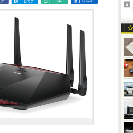
ェア
はてブ
note
LinkedIn
0