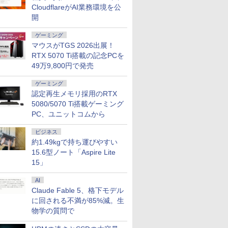
CloudflareがAI業務環境を公
開
ゲーミング
マウスがTGS 2026出展！
RTX 5070 Ti搭載の記念PCを
49万9,800円で発売
ゲーミング
認定再生メモリ採用のRTX
5080/5070 Ti搭載ゲーミング
7
7
7
2
8
8
8
3
9
9
9
4
10
10
10
PC、ユニットコムから
ビジネス
約1.49kgで持ち運びやすい
15.6型ノート「Aspire Lite
15」
AI
FEBOOK
ter MPro-
クーポン＋ポ
ンフロ]シャ
良品 フルHD 13.3イン
【1,000円クーポン＋ポ
施設基準パーフェクト
【正規永久版Office付き】
【展示品】 Lenovo ノ
Pixio PXC279 Wave ゲ
[新品]ドカベン[新装版]
hp Z840 Workstation Xeon
送料無料 MOUSE
JAPANNEXT 23.8イン
角川まんが学習シリー
「楽天ランキング
中古美品 Ap
【ECサイ
学校ER 
Claude Fable 5、格下モデル
021年モデ
Core i5
.5%還
ロンティ
チ Lenovo ThinkPad
イント最大31.5%還
ブック 2026年度版 [
OEM Key ACEMAGIC ミニ
ートパソコン Ideapad
ーミングモニター 27イ
(1-14巻 最新刊) 全巻セ
E5-2643 v3 3.4GHz(12スレ
COMPUTER X4-
チ IPSパネル搭載
ズ 日本の歴史 全16
クトップパソコ
Mini A1993
JAPANNE
病・けが、
11 /
 27イン
新刊) + オ
X13 Gen1 (Type-
元！】モニター 24イン
一般社団法人日本施設
pc AMD R5 7430U【16GB
Duet 560
ンチ FHD 300Hz Fast
ット
ッドCPUx2基) 32GB
aR5CEZAR-L
165Hz/1ms(MPRT)対
巻+別巻5冊定番セット
Windows11 Of
2018) / m
チ IPSパ
う考え、ど
に回される不満が85%減。生
SSD
/SSD256GB/HDD500GB/Win11Pro/HDMI/DP/MousePro】
スプレイ
OX付 全
20UG) / Windows11/
チ ゲーミングモニター
基準管理士協会 ]
DDR4 512SSD M.2 2280】
Chromebook 13.3型
VA 湾曲 白 ホワイト 黒
500GB(SSD) Quadro
Windows11 64bit
応 フルHD(1920×1080)
[ 山本 博文 ]
コン 新品｜インテ
Sequoia
HD(1920
関根一朗 ]
物学の質問で
￥30,990
￥17,081
￥22,000
￥79,980
￥34,800
￥17,800
￥23,100
￥80,200
￥43,800
￥17,980
￥23,760
￥45,700
￥40,990
￥19,770
￥3,300
Bメモリ /
無料】※沖縄・離
1440)
高性能 AMD Ryzen 5-
sRGB 111% 色域ボリ
Windows11Pro 対応 最大
タッチパネル/
ブラック かわいい ゲー
M5000 DVD+-RW
Ryzen5 5560U WEBカ
解像度 ゲーミングモニ
代 Core i5-4590 
Windows
モバイルモ
i5] 初期
ネル ブル
4650u/ 16GB/ 爆速
ューム DC調光
4.3GHz mini pc WiFi6 SSD
Snapdragon 7c Gen2/
ム部屋 ディスプレイ ゲ
Windows7 Pro 64bit 【中
メラ メモリー16GB 高
ター(イエロー) JN-
｜ SSD 256G
高性能CPU
イト) JN-M