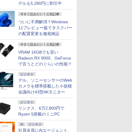
デルも5,280円に割引中
今すぐ読みたい！人気記事
ついに不満解消？Windows
11プレビュー版でタスクバー
の配置変更を徹底検証
今すぐ読みたい！人気記事
VRAM 16GBでも安い
Radeon RX 9000、GeForce
で言うとどのぐらいの性能？
ビジネス
デル、ソニーセンサーのWeb
カメラを標準搭載した小規模
会議向け43型4Kモニター
ビジネス
リンクス、6万2,800円で
Ryzen 5搭載のミニPC
AI
ビジネス
社員全員にAIエージェント、