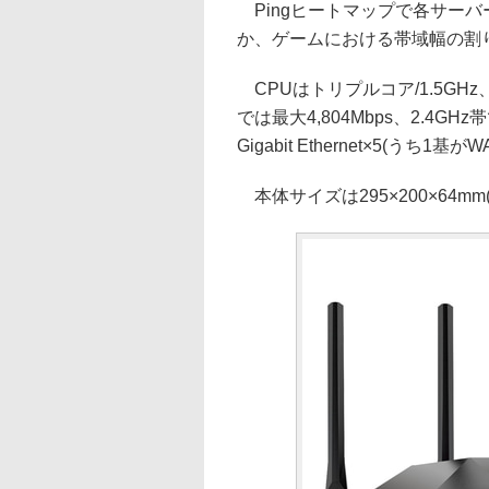
Pingヒートマップで各サー
か、ゲームにおける帯域幅の割
CPUはトリプルコア/1.5GHz
では最大4,804Mbps、2.4G
Gigabit Ethernet×5(うち1基
本体サイズは295×200×64mm