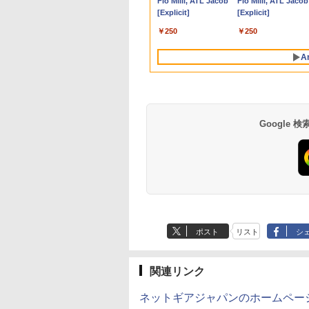
P42i (Bluetooth 6.1)
Flo Milli, ATL Jacob
P31i ピンク
Flo Milli, ATL Jacob
5】
SD256GB 無線
238G165F-HSP-YE
リ 8～64GB DDR4/5｜ デス
Intel Core i7 i5 i3 選択
W miniHDMI USB-C
び 壁掛けに対応
14型 14e
ター 液晶 液晶モニ
容量拡大可能 
【完全ワイヤレスイ
[Explicit]
[Explicit]
N A4サイズ 14イン
I DP sRGB:100%
クトップPC 2年保証 激安 高
可能/ メモリー容量
自立式キックスタンド
Switch/PS3/PS4/PS5/Xbox
Chromebook Gen 3
ー 液晶ディスプレ
4K@60Hz 
￥5,990
ヤホン/ウルトラノイ
フルHD液晶 中古ノ
 PS5 フル
性能 ゲーム 本体のみ PC 高
32GB 16GB 8GB 選択
搭載 フェルトケース同
One/PC/スマ
(第14世代Intel N100/
デル 21.5インチ パ
ミニパソコン 6C
￥9,990
￥250
￥250
ズキャンセリング 3.5
パソコン 中古 パ
:120Hz接続 高さ調
スペッ 初期設定済み
可能/ NVMe SSD 1TB
梱 【2年保証】 PCモニ
ホ/USBType-C/標準
メモリ4GB/
コンモニター 新品
/ マルチポイント接続
ン【30日保証】
ピボット(縦回転)
512GB 256GB 容量選
ター 液晶モニター パ
HDMI対応【選べる種
eMMC64GB/ 無線
A
/ 最大40時間再生 / コ
2974
MIケーブル同梱(ホ
択可能/ 無線 税込送料
ソコンモニター ジャパ
類】タッチ/ケース付
LAN/フル
ンパクト形状/持ち運
ト)【2年保証】
無料 あす楽対応 当日
ンネクスト
き/4Kタイプ
HD1920*1080/ 5G
びに便利 / IP55 防塵
発送
Softbank/ Webカメ
防水位規格/PSE技術
ラ)【送料無料】
基準適合】パープル
Google
by Amazon 天然水
薬屋のひとりごと 17
【Amazon.co.jp限
異世界居酒屋「の
ラベルレス 500ml
巻 (デジタル版ビッグ
定】 い・ろ・は・す
ぶ」(22) (角川コミッ
×24本 富士山の天然
ガンガンコミックス)
2L PET ラベルレス
クス・エース)
ポスト
リスト
シ
水 バナジウム含有 水
×8本
￥1,380
￥770
￥1,112
￥832
ミネラルウォーター
ペットボトル 静岡県
産 500ミリリットル
関連リンク
(Smart Basic)
ネットギアジャパンのホームペー