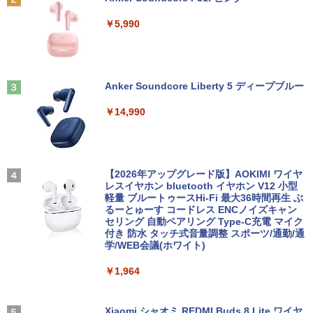
1 第8世代 Core i5 メモリ8GB SSD128G
B 12.3インチタッチパネルフルHD Wind
￥5,990
ows11 Pro カメラ Bluetooth Wi-Fi 送料
無料 保証付き
【送料無料】これってむし歯になります
3
か？に根拠をもって答える本 代用甘味
￥16,900
料を迷わず説明するために／久保庭雅恵
／監修 中村恵理子／著
Anker Soundcore Liberty 5 ディープブルー
￥5,940
￥14,990
中古 マイクロソフト Surface Pro 7 Cor
3
e i5 1035G4 第10世代 メモリ8GB SSD1
28GB 12インチ Windows11 Home 無線
LAN Wi-Fi WEBカメラ Type-C 1866 1年
スリランカ料理 ライス＆カリー、朝ごは
4
保証 レビュー特典:セキュリティソフト
ん、軽食、スイーツからランプライスま
Bランク ノートパソコン 中古ノートパソ
【2026年アップグレード版】AOKIMI ワイヤ
で、スリランカの食を深く知るための12
コン 中古PC
レスイヤホン bluetooth イヤホン V12 小型
5品 [ 濱田 祐介 ]
軽量 ブルートゥースHi-Fi 最大36時間再生 ぶ
るーとゅーす コードレス ENCノイズキャン
￥26,800
￥5,940
セリング 自動ペアリング Type-C充電 マイク
付き 防水 タッチ式音量調整 スポーツ/通勤/通
学/WEB会議(ホワイト)
【新品】【楽天1位！】ノートパソコン
4
【中古】 三舟及び南洲の書 / 寺山葛常 /
5
￥1,964
新品第13世代CPU搭載ノートPC Office
巌南堂書店 [単行本]【宅配便出荷】
付きノートパソコン 初心者向け Window
s11 初期設定済 Webカメラ zoom 日本語
￥6,570
キーボード 14.1型 Intel Celeron メモリ
Xiaomi シャオミ REDMI Buds 8 Lite ワイヤ