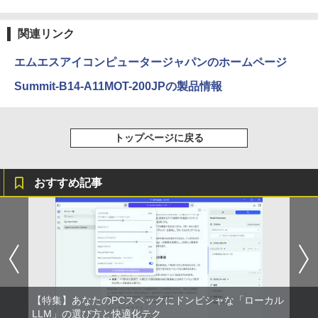
見知らぬ糸
ONE PIECE モノクロ版 115 (ジャンプコミッ
クスDIGITAL)
by Amazon 天然水ラベルレス 2L×9本
￥250
関連リンク
￥594
￥1,117
エムエスアイコンピュータージャパンのホームページ
Summit-B14-A11MOT-200JPの製品情報
On My Road (Stadium ver.)
HUNTER×HUNTER モノクロ版 39 (ジャンプ
コミックスDIGITAL)
by Amazon 炭酸水 ラベルレス 500ml ×24本
強炭酸水 ペットボトル 500ミリリットル (Sm
￥250
art Basic)
￥572
トップページに戻る
￥1,625
おすすめ記事
On My Road (Stadium ver.)
スーパーの裏でヤニ吸うふたり 9巻 (デジタル
版ビッグガンガンコミックス)
【Amazon.co.jp限定】 伊藤園 磨かれて、澄
みきった日本の水 2L 8本 ラベルレス [ ケース
￥250
] [ 水 ] [ ペットボトル ] [ 箱買い ] [ ストック
￥810
] [ 水分補給 ]
￥998
【特集】あなたのPCスペックにドンピシャな「ローカル
LLM」の選び方と快適化テク