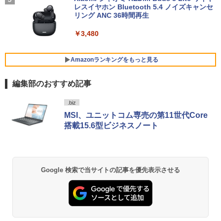
8GB SSD1TB(最大) 大容量バッテリービ
レスイヤホン Bluetooth 5.4 ノイズキャンセ
ジネス 大学生 プレゼント 学生向け
リング ANC 36時間再生
￥29,800
￥3,480
Amazonランキングをもっと見る
【最新Office2024】ノートパソコン 中古
5
Core i5 第10世代 Office付き NEC 15.6
編集部のおすすめ記事
インチ メモリ16GB 新品SSD1TB DVDド
ライブ WEBカメラ テンキー windows11
BRUCE WAYNE feat. Flo Milli, ATL Jacob
by Amazon 天然水 ラベルレス 500ml ×24本
薬屋のひとりごと 17巻 (デジタル版ビッグガ
搭載 NEC中古ノートパソコン 安心保証
.biz
[Explicit]
富士山の天然水 バナジウム含有 水 ミネラル
ンガンコミックス)
初期設定済み VKT16X5 VRL21F7
MSI、ユニットコム専売の第11世代Core
ウォーター ペットボトル 静岡県産 500ミリリ
搭載15.6型ビジネスノート
ットル (Smart Basic)
￥250
￥770
￥27,800
￥1,380
BRUCE WAYNE feat. Flo Milli, ATL Jacob
異世界居酒屋「のぶ」(22) (角川コミックス・
Google 検索で当サイトの記事を優先表示させる
[Explicit]
エース)
【Amazon.co.jp限定】 い・ろ・は・す 2L P
ET ラベルレス ×8本
￥250
￥832
￥1,112