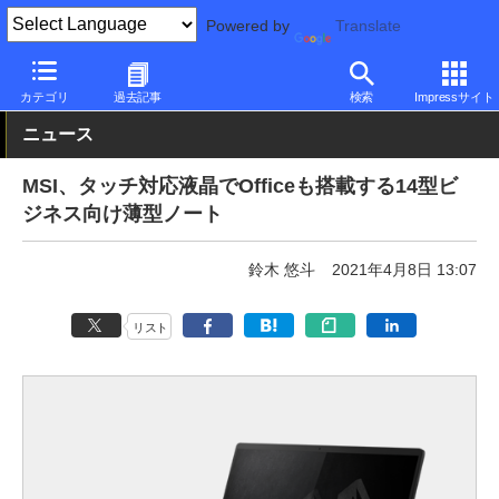
Powered by
Translate
PC Watch
パソコン/タブレット/スマートフォン
ノートパソコン
カテゴリ
過去記事
検索
Impressサイト
ニュース
MSI、タッチ対応液晶でOfficeも搭載する14型ビ
ジネス向け薄型ノート
鈴木 悠斗
2021年4月8日 13:07
リスト