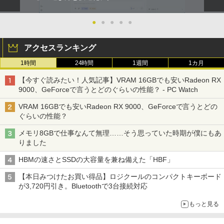
●
●
●
●
●
アクセスランキング
1時間
24時間
1週間
1カ月
【今すぐ読みたい！人気記事】VRAM 16GBでも安いRadeon RX
9000、GeForceで言うとどのぐらいの性能？ - PC Watch
VRAM 16GBでも安いRadeon RX 9000、GeForceで言うとどの
ぐらいの性能？
メモリ8GBで仕事なんて無理……そう思っていた時期が僕にもあ
りました
HBMの速さとSSDの大容量を兼ね備えた「HBF」
【本日みつけたお買い得品】ロジクールのコンパクトキーボード
が3,720円引き。Bluetoothで3台接続対応
もっと見る