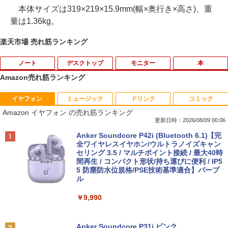
本体サイズは319×219×15.9mm(幅×奥行き×高さ)、重
量は1.36kg。
楽天市場 売れ筋ランキング
ノート
デスクトップ
モニター
本
Amazon売れ筋ランキング
イヤフォン
ミュージック
ドリンク
コミック
【期間限定 ポイント10倍】Lenovo Idea
りゅうおうのおしごと！21 〜白雪姫と
1
1
Amazon イヤフォン の売れ筋ランキング
Pad D330 10.1型 2-in-1 タブレットPC／
竜王の結婚〜【完結記念メモリアルブッ
着脱式キーボード（intel 第九世代Celero
ク付き特装版】 【電子書籍】[ 白鳥 士郎
更新日時：2026/08/09 00:06
n N4000/4GB/64GB eMMC/HD IPS液晶
]
Anker Soundcore P42i (Bluetooth 6.1)【完
Type-C データ/充電可）/microSD対応
全ワイヤレスイヤホン/ウルトラノイズキャン
（最大128GB）/Windows 11 Pro／Dolb
￥5,500
セリング 3.5 / マルチポイント接続 / 最大40時
y Audio）【整備済み中古品】
間再生 / コンパクト形状/持ち運びに便利 / IP5
5 防塵防水位規格/PSE技術基準適合】パープ
￥13,800
ル
11～12世紀のフランドル伯の尚書部 [ 青
2
山由美子 ]
￥9,990
【マラソンP5倍/10%オフクーポン】中古
￥5,500
2
ノートパソコン Dell Latitude 7200 2in
Anker Soundcore P31i ピンク