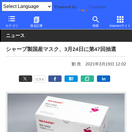
Powered by
Translate
PC Watch
市場
動向
シャープ
カテゴリ
過去記事
検索
Impressサイト
ニュース
シャープ製国産マスク、3月24日に第47回抽選
劉 尭
2021年3月19日 12:02
リスト