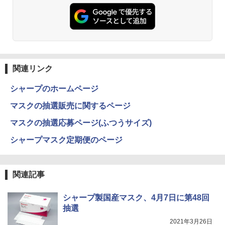
ウォーター ペットボトル 静岡県産 500ミリリ
￥29,980
ットル (Smart Basic)
￥832
￥1,380
HUNTER×HUNTER モノクロ版 39 (ジャンプ
コミックスDIGITAL)
by Amazon 天然水ラベルレス 2L×9本
関連リンク
￥572
￥1,117
シャープのホームページ
マスクの抽選販売に関するページ
スーパーの裏でヤニ吸うふたり 9巻 (デジタル
版ビッグガンガンコミックス)
by Amazon 炭酸水 ラベルレス 500ml ×24本
マスクの抽選応募ページ(ふつうサイズ)
強炭酸水 ペットボトル 500ミリリットル (Sm
art Basic)
￥810
シャープマスク定期便のページ
￥1,625
関連記事
ONE PIECE モノクロ版 115 (ジャンプコミッ
クスDIGITAL)
コカ・コーラ やかんの麦茶 from 爽健美茶 ラ
ベルレス 650mlPET×24本
シャープ製国産マスク、4月7日に第48回
￥594
抽選
￥1,653
2021年3月26日