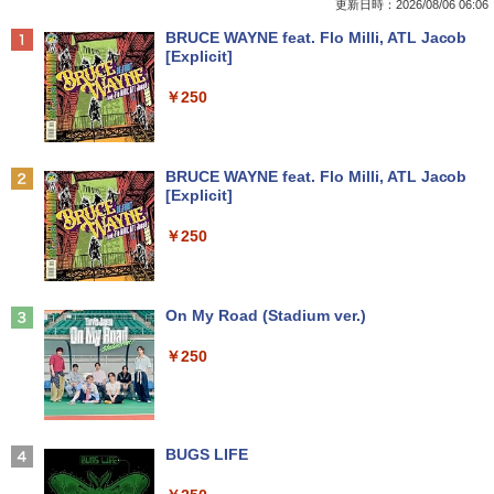
チ 2015年 型番A1466 Core i5 メモリ8G
用可能 中古PC限定 シークレット【1ヶ月
作保証 [96781]
更新日時：2026/08/06 06:06
B SSD256GB Webカメラ Wi-Fi Bluetoo
保証】【中古】
￥17,160
Anker Soundcore P40i オフホワイト
BRUCE WAYNE feat. Flo Milli, ATL Jacob
th macOS Monterey 動作確認済 すぐ使
￥3,980
[Explicit]
える 90日保証 送料無料 Apple
￥2,780
￥5,990
￥250
￥19,980
ドラゴンボールスーパーダイバーズ 1st
2
EPSON 液晶モニター LD22W83L 21.5イ
ANNIVERSARY SUPER GUIDE[本/雑誌]
2
HP ★中古パソコン・Aランク★5XB43P
ンチワイド ホワイト LCD LEDバックラ
(Vジャンプブックス) (単行本・ムック) /
2
A#ABJ [ProDesk 600 G4 SFF(i5-8500 8
イト 1920 x 1080 フルHD TNパネル 非
Vジャンプ編集部
Anker Soundcore P31i ブラック
BRUCE WAYNE feat. Flo Milli, ATL Jacob
【期間限定！特別20％OFFクーポン配布
GB HDD500GB Win10Pro64)]
光沢 ノングレア HDMI DVI VGA VESA準
2
[Explicit]
中！】Lenovo 14e Chromebook Gen 3
拠 ディスプレイ PS4 switch 対応 スイッ
￥1,870
￥4,990
第12世代 Intel N100｜14型 FHD ｜RAM
チ 【中古】
￥19,280
￥250
4GB・64GB eMMC｜軽量・長時間バッ
テリー｜5G対応（nanoSIM／eSIM）｜
￥4,900
Wi-Fi 6｜1080pカメラ｜HDMI・USB-C
小学生の語彙力アップ 基礎練習ドリル12
3
｜ChromeOS（Gemini 生成AI対応）｜
Dell OptiPlex 3050 SFF 第7世代 Core i
00 新装版 どんな子も言葉力が伸びる! [
3
【整備済み品】
Anker Soundcore Liberty 5 ミッドナイトブ
On My Road (Stadium ver.)
5 メモリ16GB SSD 256GB Office付き H
学習国語研究会 ]
ラック
DMI Windows11 デスクトップパソコン
23.8インチ液晶ワイドモニター DELL デ
3
￥20,800
￥250
中古パソコン
ル P2417H D-Sub15 HDMI DisplatP
￥1,870
￥14,990
ort【中古】
￥27,800
￥7,700
エントリーで最大10倍！充実機能ノート
3
【中古】ONE PIECE ＜1−115巻セッ
4
パソコン テンキー/DVD/WEBカメラ内蔵
【2026年アップグレード版】AOKIMI ワイヤ
BUGS LIFE
ト＞ / 尾田栄一郎（コミックセット）
第8世代Core i3/i5 Core i7 最大メモリ16
レスイヤホン bluetooth イヤホン V12 小型
【★楽天1位★正規品★3年保証★新品】
4
GB 新品SSD256GB 東芝 NEC有名メー
軽量 ブルートゥースHi-Fi 最大36時間再生 ぶ