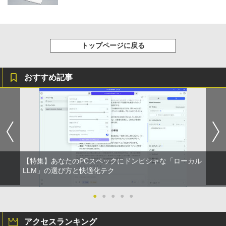
トップページに戻る
おすすめ記事
【特集】あなたのPCスペックにドンピシャな「ローカル
LLM」の選び方と快適化テク
●
●
●
●
●
アクセスランキング