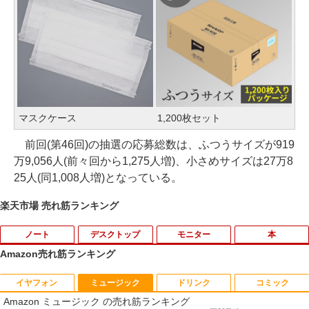
マスクケース
1,200枚セット
前回(第46回)の抽選の応募総数は、ふつうサイズが919
万9,056人(前々回から1,275人増)、小さめサイズは27万8
25人(同1,008人増)となっている。
楽天市場 売れ筋ランキング
ノート
デスクトップ
モニター
本
Amazon売れ筋ランキング
イヤフォン
ミュージック
ドリンク
コミック
【マラソンセール期間中ポイント5倍】
パソコンデスクトップ 中古モニター 液晶
【中古】 DELL E1914Hc 18.5インチ 液
14ひきのシリーズ （既12巻） [ いわむ
1
1
1
1
Amazon ミュージック の売れ筋ランキング
【訳あり】中古 MacBook Air 13.3イン
モニター★色指定不可★19型〜液晶 即使
晶モニター D-sub 非光沢 ノングレア 動
ら かずお ]