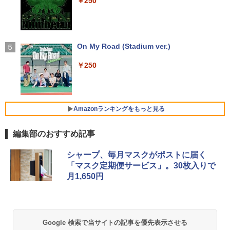
￥250
デスクトップパソコン 一体型pc 23型 フ
【保護ケース付き】 モバイルモニター 1
￥17,398
4
カー15.6型 DVD内蔵 15.6インチ HDMI P
るーとゅーす コードレス ENCノイズキャン
ルHD液晶一体型 デスクトップパソコン
5.6インチ モバイルモニタースタンド ノ
olaris Office搭載 最新MicrosoftOffice2
セリング 自動ペアリング Type-C充電 マイク
インテル Core 7【Windows 11搭載】U
ングレア 1080PフルHD ディスプレイ コ
024可 Windows11 長期保証 中古PC
付き 防水 タッチ式音量調整 スポーツ/通勤/通
SB 2.0 USB 3.0 5G WIFI搭載 一体型パソ
スパ デュアルモニター サブモニター ポ
学/WEB会議(ホワイト)
コン メモリー16GB SSD 2TB
ータブルモニター ゲーミングモニター T
￥18,000
pye-C/mini HDMI iPhone対応
On My Road (Stadium ver.)
2026年8月発売 予約 mini ミニ 2026年9
5
￥1,964
￥59,800
月号 ミルク M!LK MILK
￥12,480
￥250
￥4,550
良品 フルHD 13.3インチ HP ProBook 63
Xiaomi シャオミ REDMI Buds 8 Lite ワイヤ
4
5 Aero G7 Windows11 高性能 AMD Ryz
レスイヤホン Bluetooth 5.4 ノイズキャンセ
【公式・直販】デスクトップパソコン P
5
en 5-4500u 16GB 爆速NVMe式256GB-S
リング ANC 36時間再生
C 新品 Office付き 可能 Lenovo IdeaCe
MSI ビジネスモニター PRO MP2412 薄
5
SD カメラ 無線Wi-Fi6 Office付き Win11
Amazonランキングをもっと見る
ntre Mini 01IRH10R Core 5 プロセッサ
型 VAパネル フルHD/23.8インチ/HDMI/D
【中古ノートパソコン 中古パソコン 中古
￥2,980
ー 210H メモリ 16GB SSD 512GB Wind
isplayPort/リフレッシュレート100Hz/応
PC】送料無料 あす楽対応 即日発送（Wi
ows11 Microsoft Office2024搭載可能
答速度1ms(MPRT)/ブルーライトカット
ndows10も対応可能 Win10）
編集部のおすすめ記事
送料無料 1年保証【NortonP】
【新品】
【Amazon.co.jp限定】 い・ろ・は・す 2L P
薬屋のひとりごと 17巻 (デジタル版ビッグガ
￥29,689
シャープ、毎月マスクがポストに届く
￥139,980
￥13,900
ET ラベルレス ×8本
ンガンコミックス)
「マスク定期便サービス」。30枚入りで
月1,650円
￥1,001
￥770
【中古】SONY VAIO ProPG VJPG11C11
5
N 中古 ノートOffice Win11 or Win10 第
8世代[Core i5 8250U 8GB SSD256GB
無線 カメラ 13.3型 ブラック] :良品
by Amazon 天然水 ラベルレス 500ml ×24本
異世界居酒屋「のぶ」(22) (角川コミックス・
Google 検索で当サイトの記事を優先表示させる
富士山の天然水 バナジウム含有 水 ミネラル
エース)