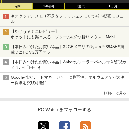
1時間
24時間
1週間
1カ月
キオクシア、メモリ不足をフラッシュメモリで補う拡張モジュー
ル
【やじうまミニレビュー】
ポケットにも楽々入るロジクールの2つ折りマウス「Mobi
Fold」。その気になるギミックとは？
【本日みつけたお買い得品】32GBメモリのRyzen 9 8945HS搭
載ミニPCが2万円オフ
【本日みつけたお買い得品】Ankerのソーラーパネル付き監視カ
メラが4千円引き
Googleパスワードマネージャーに脆弱性、マルウェアでパスキ
ー保護を突破可能に
もっと見る
PC Watch をフォローする