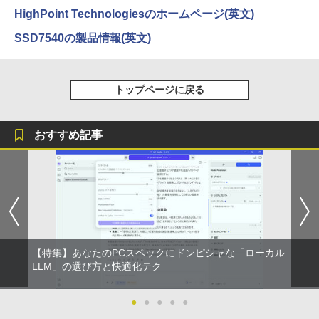
￥5,990
HighPoint Technologiesのホームページ(英文)
見知らぬ糸
ONE PIECE モノクロ版 115 (ジャンプコミッ
SSD7540の製品情報(英文)
クスDIGITAL)
by Amazon 天然水ラベルレス 2L×9本
￥250
Anker Soundcore Liberty 5 ディープブルー
￥594
￥1,117
トップページに戻る
￥14,990
On My Road (Stadium ver.)
HUNTER×HUNTER モノクロ版 39 (ジャンプ
おすすめ記事
コミックスDIGITAL)
by Amazon 炭酸水 ラベルレス 500ml ×24本
強炭酸水 ペットボトル 500ミリリットル (Sm
￥250
art Basic)
【2026年アップグレード版】AOKIMI ワイヤ
￥572
レスイヤホン bluetooth イヤホン V12 小型
軽量 ブルートゥースHi-Fi 最大36時間再生 ぶ
￥1,625
るーとゅーす コードレス ENCノイズキャン
セリング 自動ペアリング Type-C充電 マイク
On My Road (Stadium ver.)
スーパーの裏でヤニ吸うふたり 9巻 (デジタル
付き 防水 タッチ式音量調整 スポーツ/通勤/通
版ビッグガンガンコミックス)
【Amazon.co.jp限定】 伊藤園 磨かれて、澄
学/WEB会議(ホワイト)
みきった日本の水 2L 8本 ラベルレス [ ケース
￥250
【特集】あなたのPCスペックにドンピシャな「ローカル
] [ 水 ] [ ペットボトル ] [ 箱買い ] [ ストック
￥810
￥1,964
LLM」の選び方と快適化テク
] [ 水分補給 ]
￥998
●
●
●
●
●
Xiaomi シャオミ REDMI Buds 8 Lite ワイヤ
レスイヤホン Bluetooth 5.4 ノイズキャンセ