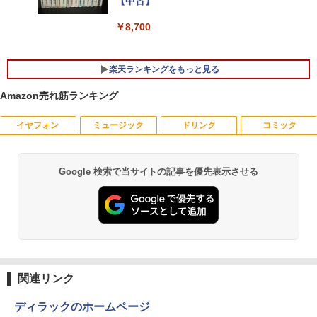
【中古】
11 送料無料 中古ノートパソコン
インチ 24インチ 180Hz 180hz FHD フリ
ッカーレス 24.5型 FullHD ブルーライト
￥8,700
カット ノングレア HDMI Adaptive-Sync
￥39,600
ブラック MAXZEN MGM25IC03 マクス
ゼン
楽天ランキングをもっと見る
￥11,980
【ランキング1位！】新品 ノートパソコ
5
Amazon売れ筋ランキング
ン VETESA Intel Celeron 6500Y メモリ
ー:8GB SSD:1TB最大 15.6インチ 15.6型
フルHD液晶 テンキー付き 日本語キーボ
イヤフォン
ミュージック
ドリンク
コミック
ードwindows11搭載 office2024付き 初
【16%OFF！8/11 1:59まで】AOPEN ゲ
5
期設定済 IPS広視野角 無線機能 超軽量 P
ーミングモニター 23.8インチ IPS フル
C パソコン テレワーク応援
HD 非光沢 200Hz (144Hz 165Hz 対応) 0.
Google 検索で当サイトの記事を優先表示させる
5ms sRGB 99% AMD FreeSync Premiu
Anker Soundcore P42i (Bluetooth 6.1)【完
BRUCE WAYNE feat. Flo Milli, ATL Jacob
by Amazon 天然水 ラベルレス 500ml ×24本
薬屋のひとりごと 17巻 (デジタル版ビッグガ
m HDR10 HDMI 2.0 DisplayPort 1.2 ス
￥45,980
全ワイヤレスイヤホン/ウルトラノイズキャン
[Explicit]
富士山の天然水 バナジウム含有 水 ミネラル
ンガンコミックス)
ピーカー・ヘッドフォン端子搭載 ゼロフ
セリング 3.5 / マルチポイント接続 / 最大40時
ウォーター ペットボトル 静岡県産 500ミリリ
レーム スピーカー搭載 VESA 24KG3YX1
間再生 / コンパクト形状/持ち運びに便利 / IP5
ットル (Smart Basic)
￥250
￥770
bmipx
5 防塵防水位規格/PSE技術基準適合】パープ
ル
￥1,380
￥14,980
￥9,990
BRUCE WAYNE feat. Flo Milli, ATL Jacob
異世界居酒屋「のぶ」(22) (角川コミックス・
[Explicit]
エース)
関連リンク
【Amazon.co.jp限定】 い・ろ・は・す 2L P
ET ラベルレス ×8本
Anker Soundcore P31i ピンク
￥250
￥832
ディラックのホームページ
￥1,112