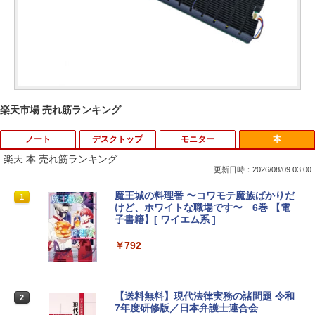
楽天市場 売れ筋ランキング
ノート
デスクトップ
モニター
本
楽天 本 売れ筋ランキング
更新日時：2026/08/09 03:00
【期間限定破格金額！】新生活 新古品 W
【お買い物マラソ開催中！P最大31.5%還
魔王城の料理番 〜コワモテ魔族ばかりだ
1
1
1
in11搭載 パソコンノートパソコンoffice
元】五年保証 白 モバイルモニター 15.6
けど、ホワイトな職場です〜 6巻 【電
付き 初心者向けノートPC 初期設定済 1
インチ FHD 1920×1080 1080P Fast IPS
子書籍】[ ワイエム系 ]
5.6型 インテル高速CPU ランダムで発送
パネル PU保護カバー付き 非光沢 1200:1
メモリ4GB～ 高速SSD1TB 最大 フルHD
高コントラスト 超軽量 640g スピーカー
￥792
Webカメラ zoom 軽量薄型 無線 型番更
内蔵 Type-C/HDMI 接続 PS5/Switch/PC/
新で在庫処分
スマホ対応 MFP156T1F
￥12,980
￥8,999
【送料無料】現代法律実務の諸問題 令和
2
7年度研修版／日本弁護士連合会