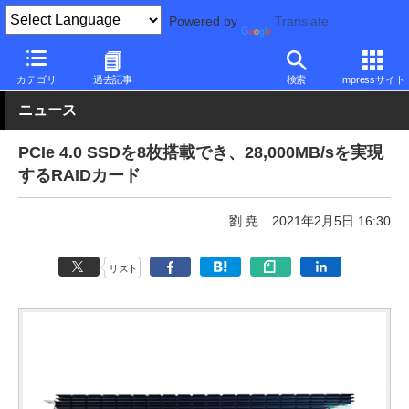
Powered by
Translate
PC Watch
半導体/周辺機器
自作PCパーツ
拡張カード
カテゴリ
過去記事
検索
Impressサイト
ニュース
PCIe 4.0 SSDを8枚搭載でき、28,000MB/sを実現
するRAIDカード
劉 尭
2021年2月5日 16:30
リスト