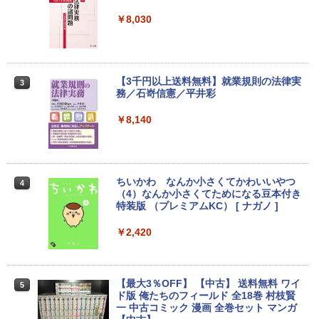
￥8,030
NEC VKL24X-4 15.6インチ Core i3 メモ
Yoothi 互換品 液晶 13.3インチ Lenovo
2
2
リ8GB SSD 256GB Office付き Webカメ
ThinkPad L13 Gen 3 21B3 21B4 21B9
ラ テンキー Windows11 ノートパソコン
21BA 対応 1920x1200 WUXGA IPS LED
中古パソコン
LCD 液晶ディスプレイ 修理交換用液晶
パネル
【3千円以上送料無料】就業規則の法律実
3
￥14,800
務／石嵜信憲／平井彩
￥9,800
￥8,140
【★最大100%ポイント】【フルHD×WE
3
Bカメラ】東芝 G83/第8世代 Core i5/メ
【楽天1位 10.5/11インチ 小型 軽量】モ
3
モリ:8GB/16GB/SSD:256GB/512GB/1T
バイルモニター 10.5インチ 11インチ フ
B/13.3型液晶/Wi-fi/Bluetooth/USB3.1/T
ルHD 1080P 100%sRGB 400cd/m? 光沢
ちいかわ なんか小さくてかわいいやつ
4
ype-C/HDMI/中古PC 中古ノートパソコ
IPS パネル 色鮮やか 265g 超軽量 Type-
（4）なんか小さくてためになる豆本付き
ン Windows11 Win11正式対応
C対応 miniHDMI モニター 持ち運び サブ
特装版 （プレミアムKC） [ ナガノ ]
ディスプレイ ミニPC対応 3年保証 EVICI
V
￥26,800
￥2,420
￥10,999
HP ProBook 450 G6 15.6型大画面フルH
【最大3％OFF】 【中古】 送料無料 ワイ
4
5
D テンキー 8世代Core i5-8265U NVMeS
ド版 俺たちのフィールド 全18巻 村枝賢
SD512GB メモリ16GB Webカメラ内蔵
【期間限定5%OFFクーポン 8/12 10時ま
一 中古コミック 漫画 全巻セット マンガ
4
Type-C 指紋認証 HDMI Office Windows
で】 ゲーミングモニター モニター 24.5