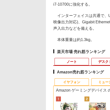
i7-10700に強化する。
インターフェイスは共通で、USB 3
映像出力対応)、Gigabit Etherne
声入出力などを備える。
本体重量は約1.3kg。
楽天市場 売れ筋ランキング
ノート
デスク
Amazon売れ筋ランキング
3
3
10
1
1
1
1
2
2
2
2
イヤフォン
ミュー
Amazon ゲーミングデバイス