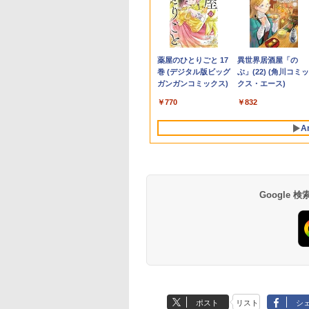
2B
 ホ
UXGA 13.3インチ Lenovo ThinkPad
もん の 知育カー
【展示品・代引不可】 NEC 液晶一体
JAPANNEXT 14インチ IPSパネルx2搭
【全巻】 うちの弟ども
【期間限定 ポイント10
【期間限定P15倍+最大10%OFFクーポ
Pixio PX246 Wave ゲーミングモニタ
りゅうおうのおしご
【マラソンP5倍/10
11～12世紀のフラン
GMK
Pix
ows11 AMD Ryzen5 Pro 5675U 8GB 爆
童謡カードセット
27型 デスクトップパソコン LAVIE A27
載 WUXGA(1920x1200)解像度 デュア
がすみません 1-15巻セ
倍】Lenovo IdeaPad
ン】 【3年保証】DELL デル
ー 23.8インチ FHD 120Hz IPS 白 ホワ
と！21 〜白雪姫と竜
フクーポン】中古ノ
ル伯の尚書部 [ 青山
小型デ
ワイト
-SSD カメラ 無線Wi-Fi6 Office付き
Windows 11/ インテル Core i7/ メモリ
ルモバイルモニター JN-DMD-
ット （マーガレットコ
D330 10.1型 2-in-1 タ
OPTIPLEX 3060 MICRO SSD256GB
イト ブルー ピンク ピクシオ 液晶 モニ
王の結婚〜【完結記念
トパソコン Dell
美子 ]
NucB
240h
260
 ベ
ノートパソコン 中古パソコン 中古PC】送料
16GB/ SSD 512GB/ Webカメラ/ DVD
IPS14WX miniHDMI USB-C 3画面拡張
ミックス） [ オザキ ア
ブレットPC／着脱式キ
メモリ8GB Core i5 Windows 11 Pro
ター ディスプレイ サブ 2台目 HDMI
メモリアルブック付き
Latitude 7200 2in1
W11P
165
￥189,800
￥39,980
￥7,788
￥13,800
￥27,500
￥16,800
￥5,500
￥16,900
￥5,500
￥49,
￥18,
 ス
 即日発送（Windows10も対応可能
ドライブ/ Office付き/ ブラック
接続表示(実質21インチ) オートフリッ
キラ ]
ーボード（intel 第九世
中古 アウトレット 返品 送料無料 中古
VGA
特装版】 【電子書籍】
世代 Core i5 メモリ
ージュ
Anker Soundcore
BRUCE WAYNE feat.
by Amazon 天然水
薬屋のひとりごと 17
Anker Soundcore
BRUCE WAYNE feat
【Amazon.co.jp限
異世界居酒屋「の
晶
プ 自立式キックスタンド搭載 【2年保
代Celeron
デスクトップパソコン 中古パソコン
[ 白鳥 士郎 ]
8GB SSD128GB 12.
ピーカ
P42i (Bluetooth 6.1)
Flo Milli, ATL Jacob
ラベルレス 500ml
巻 (デジタル版ビッグ
P31i ピンク
Flo Milli, ATL Jacob
定】 い・ろ・は・す
ぶ」(22) (角川コミッ
5年
証】 PCモニター 液晶モニター パソコ
N4000/4GB/64GB
デスクトップパソコン デスクトップ
インチタッチパネル
ディ
【完全ワイヤレスイ
[Explicit]
×24本 富士山の天然
ガンガンコミックス)
[Explicit]
2L PET ラベルレス
クス・エース)
ンモニター ジャパンネクスト
eMMC/HD IPS液晶
PC ミニPC OFFICE付き
ルHD Windows11 P
保証
￥5,990
ヤホン/ウルトラノイ
水 バナジウム含有 水
×8本
Type-C データ/充電
カメラ Bluetooth Wi
￥9,990
￥250
￥1,380
￥770
￥250
￥1,112
￥832
ズキャンセリング 3.5
ミネラルウォーター
可）/microSD対応（最
Fi 送料無料 保証付き
/ マルチポイント接続
ペットボトル 静岡県
大128GB）/Windows
A
/ 最大40時間再生 / コ
産 500ミリリットル
11 Pro／Dolby
ンパクト形状/持ち運
(Smart Basic)
Audio）【整備済み中
びに便利 / IP55 防塵
古品】
防水位規格/PSE技術
基準適合】パープル
Google
ポスト
リスト
シ