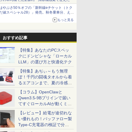
はやぶさ50％オフの「新幹線eチケット（トク
だ値スペシャル28）」発売。秋冬乗車分、えき
ねっと限定
もっと見る
おすすめ記事
【特集】あなたのPCスペッ
クにドンピシャな「ローカル
LLM」の選び方と快適化テク
【特集】あぢぃ～もう無理
ぽ！千円の闘魂タオルから着
るエアコンまで、夏の冷感グ
ッズ一挙紹介
【コラム】OpenClawと
Qwen3.5-9Bプリインで届い
てすぐローカルAIが動くミニ
PC「SER9 Pro」
【レビュー】給電が途切れな
い優れもの！バッファロー製
Type-C充電器の検証で分か
ったこと