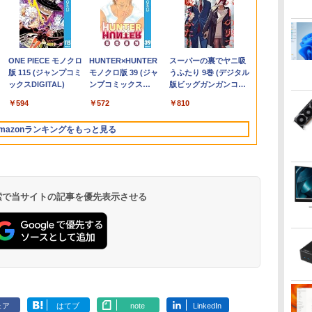
%オ
ド
tec メモリ16GB ストレージ512B
io ゲーミングモニター 24インチ ホ
中古 マイクロソフト
【送料無料】これって
【新品】【楽天1
スリランカ料理 ライス
【展示品・代引不可】 NEC 液晶一体
JAPANNEXT 14インチ IPSパネルx2搭
【最新Office2024】ノ
【中古】 三舟及び南洲
新品ノートパソコ
【期間限定P1
Pixio PX2
【送料無料】
ー
由
スクトップパソコン GMKtec
 PX249WAVE PX248WAVE 白
Surface Pro 7 Core i5
むし歯になりますか？
位！】ノートパソコン
＆カリー、朝ごはん、
27型 デスクトップパソコン LAVIE A27
載 WUXGA(1920x1200)解像度 デュア
ートパソコン 中古
の書 / 寺山葛常 / 巌南
け Windows
ン】 【3年保証
ー 23.8インチ 
作分析／鈴木
ox G3S GMK-G3S-16/512-
z pcモニター 120Hz 144Hz
1035G4 第10世代 メモ
に根拠をもって答える
新品第13世代CPU搭載
軽食、スイーツからラ
Windows 11/ インテル Core i7/ メモリ
ルモバイルモニター JN-DMD-
Core i5 第10世代
堂書店 [単行本]【宅配
キー付 Intel
OPTIPLEX 3
イト ブルー 
戸直樹
 第8
RO(N95)
Hz 対応 モニター ピンク ブルー ベ
リ8GB SSD128GB 12
本 代用甘味料を迷わ
ノートPC Office付き
ンプライスまで、スリ
16GB/ SSD 512GB/ Webカメラ/ DVD
IPS14WX miniHDMI USB-C 3画面拡張
Office付き NEC 15.6イ
便出荷】
液晶 大容量バ
メモリ8GB Core
ター ディスプレ
980
500
￥26,800
￥5,940
￥29,800
￥5,940
￥189,800
￥39,980
￥27,800
￥6,570
￥39,800
￥27,500
￥16,800
￥6,600
 フルHD IPS HDR ノングレア ス
インチ Windows11
ず説明するために／久
ノートパソコン 初心者
ランカの食を深く知る
ドライブ/ Office付き/ ブラック
接続表示(実質21インチ) オートフリッ
ンチ メモリ16GB 新品
生向け
中古 アウトレ
VGA
.
Anker Soundcore
見知らぬ糸
by Amazon 天然水
ONE PIECE モノクロ
【2026年アップグレ
On My Road
by Amazon 炭酸水
HUNTER×HUNTER
Xiaomi シャオミ
On My Road
【Amazon.co.jp限
スーパーの裏でヤニ吸
3
ー内蔵 VESA 23.8インチ 液晶
Home 無線LAN Wi-Fi
保庭雅恵／監修 中村
向け Windows11 初期
ための125品 [ 濱田 祐
プ 自立式キックスタンド搭載 【2年保
SSD1TB DVDドライブ
デスクトップ
Liberty 5 ディープブ
ラベルレス 2L×9本
版 115 (ジャンプコミ
ード版】AOKIMI ワ
(Stadium ver.)
ラベルレス 500ml
モノクロ版 39 (ジャ
REDMI Buds 8 Lite ワ
(Stadium ver.)
定】 伊藤園 磨かれ
うふたり 9巻 (デジタル
フ
スプレイ ピクシオ 公式 【最大5年
WEBカメラ Type-C
恵理子／著
設定済 Webカメラ
介 ]
証】 PCモニター 液晶モニター パソコ
WEBカメラ テンキー
デスクトップ
￥250
ルー
ックスDIGITAL)
イヤレスイヤホン
×24本 強炭酸水 ペッ
ンプコミックス
イヤレスイヤホン
て、澄みきった日本の
版ビッグガンガンコミ
ro
】
1866 1年保証 レビュー
zoom 日本語キーボー
ンモニター ジャパンネクスト
windows11搭載 NEC
PC ミニPC O
￥1,117
￥250
￥250
bluetooth イヤホン
トボトル 500ミリリ
DIGITAL)
Bluetooth 5.4 ノイズ
水 2L 8本 ラベルレス [
ックス)
-
特典:セキュリティソフ
ド 14.1型 Intel
中古ノートパソコン 安
￥14,990
￥594
￥1,964
￥1,625
￥572
￥3,480
￥998
￥810
V12 小型軽量 ブルー
ットル (Smart
キャンセリング ANC
ケース ] [ 水 ] [ ペット
ト Bランク ノートパソ
Celeron メモリ8GB
心保証 初期設定済み
トゥースHi-Fi 最大
Basic)
36時間再生
ボトル ] [ 箱買い ] [ ス
コン 中古ノートパソコ
SSD1TB(最大) 大容量
VKT16X5 VRL21F7
mazonランキングをもっと見る
36時間再生 ぶるーと
トック ] [ 水分補給 ]
ン 中古PC
バッテリービジネス 大
ゅーす コードレス
学生 プレゼント 学生
ENCノイズキャンセ
向け
リング 自動ペアリン
グ Type-C充電 マイ
ク付き 防水 タッチ式
 検索で当サイトの記事を優先表示させる
音量調整 スポーツ/通
勤/通学/WEB会議(ホ
ワイト)
ェア
はてブ
note
LinkedIn