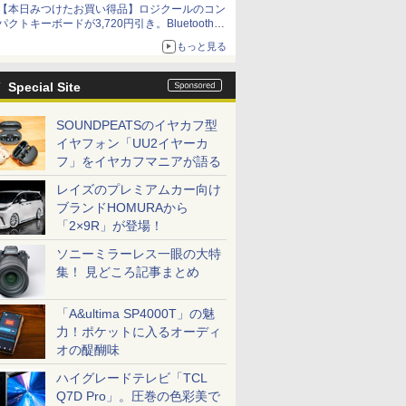
【本日みつけたお買い得品】ロジクールのコン
パクトキーボードが3,720円引き。Bluetoothで3
台接続対応
もっと見る
Special Site
SOUNDPEATSのイヤカフ型
イヤフォン「UU2イヤーカ
フ」をイヤカフマニアが語る
レイズのプレミアムカー向け
ブランドHOMURAから
「2×9R」が登場！
ソニーミラーレス一眼の大特
集！ 見どころ記事まとめ
「A&ultima SP4000T」の魅
力！ポケットに入るオーディ
オの醍醐味
ハイグレードテレビ「TCL
Q7D Pro」。圧巻の色彩美で