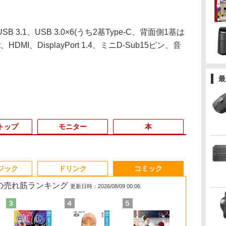
.1、USB 3.0×6(うち2基Type-C、背面側1基は
t、HDMI、DisplayPort 1.4、ミニD-Sub15ピン、音
最
トップ
モニター
本
3
3
4
4
3
3
5
5
6
1
1
6
ジック
ドリンク
コミック
 の売れ筋ランキング
更新日時：2026/08/09 00:06