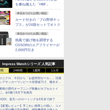
を兼ね備えた「HBF」
本日みつけたお買い得品
カード付きの「プロ野球チッ
プス」が24袋セットでオトク
本日みつけたお買い得品
熱風で揚げ物を調理する
COSORIのエアフライヤーが
2,000円引き
Impress Watchシリーズ 人気記事
時間
24時間
1週間
1カ月
ユニクロ、今日から「お盆特別セール」。涼感
シアサッカーワンピース待望値下げ、撥水ギア
ショーツは1990円に
東映の歴代オープニング映像がカプセルトイ
に。全5種で8月下旬発売
KDDI、楽天へのローミングを9月末で終了
【家電レビュー】手ごわい雑草との戦い、コメ
リの草刈機で完全勝利 掃除機感覚で使えた