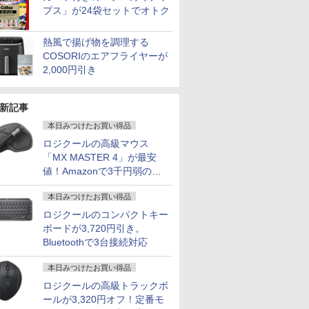
プス」が24袋セットでオトク
熱風で揚げ物を調理する
COSORIのエアフライヤーが
2,000円引き
新記事
本日みつけたお買い得品
ロジクールの高級マウス
「MX MASTER 4」が最安
値！Amazonで3千円弱の割
引
本日みつけたお買い得品
ロジクールのコンパクトキー
7
2
2
8
7
9
3
3
10
ボードが3,720円引き。
Bluetoothで3台接続対応
本日みつけたお買い得品
ロジクールの高級トラックボ
ールが3,320円オフ！定番モ