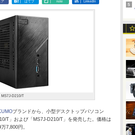
ェア
はてブ
note
LinkedIn
、MS7J-D210/T
KUMO
ブランドから、小型デスクトップパソコン
C210/T」および「MS7J-D210/T」を発売した。価格は
9万7,800円。