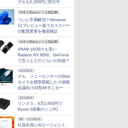
デルも5,280円に割引中
ン ノートPC 新品 Office付き 初心者向
5倍+最大10%OFFクーポ
46 Wave ゲーミングモニタ
ADLの動
暴力と聖なるもの新装
GMKtec メモリ16GB ストレージ512B
Pixio ゲーミングモニター 24インチ ホ
【楽天1位！高評価
良品 フルHD対応WUXGA 13.3インチ Lenovo T
【くもん の 知育カー
【展示品・代引不可】 NE
JAPANNEXT 14インチ I
【全巻】 
11 初期設定済 Webカメラ zoom 15.6型 テン
】DELL デル
FHD 120Hz IPS 白 ホワ
俊明 嘉
版 （叢書・ウニベルシ
小型デスクトップパソコン GMKtec
ワイト PX249WAVE PX248WAVE 白
★4.58】日本 昔ばなし
L13 Gen3 Windows11 AMD Ryzen5 Pro 56
ド】童謡カードセット
27型 デスクトップパソコン L
載 WUXGA(1920x1200
がすみません
今すぐ読みたい！人気記事
 メモリ8GB16GB SSD256GB/512GB フルHD
060 MICRO SSD256GB
ピンク ピクシオ 液晶 モニ
タス） [ ルネ・ジラー
NucBox G3S GMK-G3S-16/512-
240hz pcモニター 120Hz 144Hz
アニメ 絵本 セット 16
速NVMe式256GB-SSD カメラ 無線Wi-Fi6 Off
Windows 11/ インテル Co
ルモバイルモニター JN-DM
ット （マ
￥7,260
ッテリー Wi-Fi テレワーク応援 在宅勤務 学
 i5 Windows 11 Pro
イ サブ 2台目 HDMI
ル ]
W11PRO(N95)
165Hz 対応 モニター ピンク ブルー ベ
冊 柿沼美浩 福島宏之
Win11【中古ノートパソコン 中古パソコン 中
16GB/ SSD 512GB/ Web
IPS14WX miniHDMI US
ミックス） 
ついに不満解消？Windows
￥6,600
￥49,980
￥18,500
￥6,780
￥46,189
￥189,800
￥39,980
￥7,788
ット 返品 送料無料 中古
ージュ フルHD IPS HDR ノングレア ス
柳川茂 あや秀夫 佐々木
無料 あす楽対応 即日発送（Windows10も対
ドライブ/ Office付き/ ブ
接続表示(実質21インチ) 
キラ ]
11プレビュー版でタスクバー
パソコン 中古パソコン
ピーカー内蔵 VESA 23.8インチ 液晶
昇 昔話 絵本 指先知育
Win10）
プ 自立式キックスタンド搭
の配置変更を徹底検証
パソコン デスクトップ
ディスプレイ ピクシオ 公式 【最大5年
受験 さわれるまなべる
証】 PCモニター 液晶モニ
FFICE付き
保証】
知育絵本 豪華セット 児
ンモニター ジャパンネク
今すぐ読みたい！人気記事
童書 読み聞かせ ギフト
誕生日 出産祝い プレゼ
VRAM 16GBでも安い
ント ギフト ラッピング
Radeon RX 9000、GeForce
送料無料
で言うとどのぐらいの性能？
ビジネス
デル、ソニーセンサーのWeb
カメラを標準搭載した小規模
会議向け43型4Kモニター
ビジネス
リンクス、6万2,800円で
Ryzen 5搭載のミニPC
AI
ビジネス
社員全員にAIエージェント、