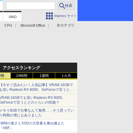
Impress サイト
全カテゴリ
CPU
Microsoft Office
アクセスランキング
時間
24時間
1週間
1カ月
【今すぐ読みたい！人気記事】VRAM 16GBで
も安いRadeon RX 9000、GeForceで言うとど
のぐらいの性能？ - PC Watch
VRAM 16GBでも安いRadeon RX 9000、
GeForceで言うとどのぐらいの性能？
メモリ8GBで仕事なんて無理……そう思ってい
た時期が僕にもありました
HBMの速さとSSDの大容量を兼ね備えた
「HBF」