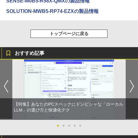
SENSE-M0B5-R58X-QMXの製品情報
付き 防水 タッチ式音量調整 スポーツ/通勤/通
学/WEB会議(ホワイト)
SOLUTION-MWB5-RP74-EZXの製品情報
On My Road (Stadium ver.)
スーパーの裏でヤニ吸うふたり 9巻 (デジタル
￥1,964
版ビッグガンガンコミックス)
【Amazon.co.jp限定】 伊藤園 磨かれて、澄
みきった日本の水 2L 8本 ラベルレス [ ケース
￥250
] [ 水 ] [ ペットボトル ] [ 箱買い ] [ ストック
￥810
トップページに戻る
Xiaomi シャオミ REDMI Buds 8 Lite ワイヤ
] [ 水分補給 ]
レスイヤホン Bluetooth 5.4 ノイズキャンセ
リング ANC 36時間再生
￥998
おすすめ記事
￥3,480
【特集】あなたのPCスペックにドンピシャな「ローカル
LLM」の選び方と快適化テク
●
●
●
●
●