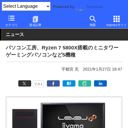
Powered by
Translate
PC Watch
パソコン/タブレット/スマートフォン
デスクトップパ
カテゴリ
過去記事
検索
Impressサイト
ニュース
パソコン工房、Ryzen 7 5800X搭載のミニタワー
ゲーミングパソコンなど5機種
宇都宮 充
2021年1月27日 18:47
リスト