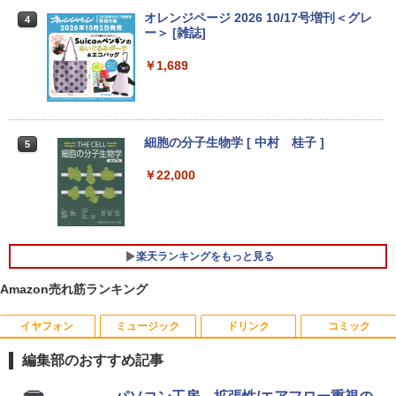
3
en 5 3500U DDR4 16GB 512GB/256GB/
ー フルHD IPS リフレッシュレート 100H
オレンジページ 2026 10/17号増刊＜グレ
4
エントリーで最大10倍！充実機能ノート
1T SSD】4C/8T 3.7GHz 64GB 16T拡張
z VESA 対応 スピーカー HDMI VGA モニ
ー＞ [雑誌]
3
パソコン テンキー/DVD/WEBカメラ内蔵
Windows11 Pro 8K/4K 3画面出力 LAN *
ター 液晶 液晶モニター 液晶ディスプレ
第8世代Core i3/i5 Core i7 最大メモリ16
2 WiFi5 Bluetooth5.0 Nucbox みにpc
イ 23.8インチ パソコンモニター 新品 Fe
￥1,689
GB 新品SSD256GB 東芝 NEC有名メー
Ryzen 5 N95/N97/N100/4300U/N150よ
uVision FSID24BF0SI フュービジョン
カー15.6型 DVD内蔵 15.6インチ HDMI P
り高性能
ゲーミングモニター
olaris Office搭載 最新MicrosoftOffice2
024可 Windows11 長期保証 中古PC
￥61,999
￥10,980
細胞の分子生物学 [ 中村 桂子 ]
5
￥18,000
￥22,000
【中古ゲーミングPC】ドスパラ GALLE
アイリスオーヤマ △ポータブルモニター
4
4
RIA RT5 / GeForce GTX 1660 / Ryzen 5
15.6インチ DP-EF164S-B ブラック
良品 フルHD 13.3インチ TOSHIBA dyna
2600 / 16GB / M.2 SSD 256GB + HDD 1
4
book G83/M / Windows11/ 高性能 第8
TB / Windows11
￥13,068
世代Core i5-8250u/ 8GB/ 爆速NVMe式2
楽天ランキングをもっと見る
56GB-SSD/ カメラ/ 無線/ リカバリ/ Offi
￥49,980
ce付/ Win11【中古ノートパソコン 中古
Amazon売れ筋ランキング
パソコン 中古PC Office付きWindows1
1】 税込送料無料 あす楽対応 即日発送
【公式限定2年保証】 モニター 23インチ
5
フルhd 高画質 100Hz VA ノングレア 非
イヤフォン
ミュージック
ドリンク
コミック
【全品最大2500円OFFクーポン】【第8
5
￥18,990
光沢 スピーカー内蔵 3年保証 ディスプレ
世代 i7 高性能ビジネス PC】 Core i7 第
イ パソコンモニター PCモニター フルハ
8世代 Dell OptiPlex 3060 SFF Office付
編集部のおすすめ記事
イビジョン 21インチ 液晶モニター アイ
き Win11 メモリ16GB/32GB SSD256G
リスオーヤマ DT-JF * 安心延長保証対象
B/512GB/1TB USB3.0 WIFI子機付 DVD
Anker Soundcore P40i オフホワイト
BRUCE WAYNE feat. Flo Milli, ATL Jacob
by Amazon 天然水 ラベルレス 500ml ×24本
薬屋のひとりごと 17巻 (デジタル版ビッグガ