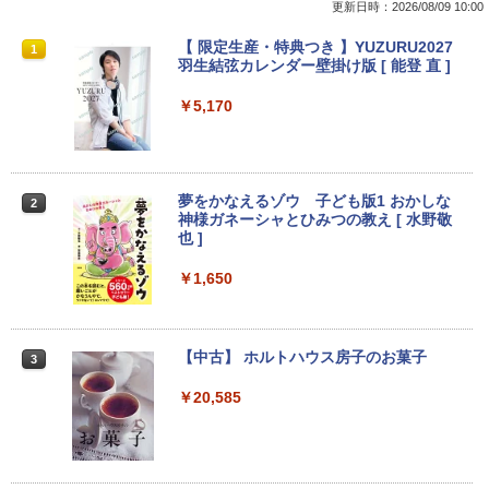
更新日時：2026/08/09 10:00
【マラソン限定価格】中古 NEC Lavie N
【訳あり品】中古パソコン | NEC | Mate
【マラソンセール期間中ポイント5倍】
【 限定生産・特典つき 】YUZURU2027
1
1
1
1
S700/NAB Core i7 8565U 第8世代CPU
MKM34B-1 | Windows11 | デスクトップ
【まとめ買いでお得】 中古モニター 18.5
羽生結弦カレンダー壁掛け版 [ 能登 直 ]
メモリ8GB SSD480GB+SSD16GB[Opta
| 一年保証 | 第7世代 | Core i5 7500 3.4
インチ WXGA 1366x768 ノングレア DE
neMemory]内蔵 15インチ フルHD Wind
(〜最大3.8)GHz | MEM:8GB | SSD:256G
LL E1916H DisplayPort VGA ケーブル
￥5,170
ows11 Home WEBカメラ 無線LAN テン
B | DVD-ROM | 無線LAN:あり | Win11Pr
付き サブモニターにおすすめ 動作確認済
キー Blu-ray PC-NS700NAB 1年保証 レ
o64bit
み 30日保証 送料無料
ビュー特典:WPS Office Bランク ノート
パソコン
￥10,000
￥3,900
夢をかなえるゾウ 子ども版1 おかしな
2
￥19,800
神様ガネーシャとひみつの教え [ 水野敬
也 ]
【エントリーでポイント10倍】 16GBメ
【期間限定10%OFFクーポン 8/12 10時
2
2
モリ Quadro P620 グラボ付き ワークス
まで】 モニター 21.5型 液晶ディスプレ
￥1,650
【マラソンセール期間中ポイント5倍】中
テーション 中古 Aランク 良品 Win11 Pr
イ ベゼル ディスプレイ 液晶モニター PC
2
古ノートパソコン メーカーが選べる 型番
o Xeon E3 DELL Precision 3420 256G
モニター 壁掛け フリッカーレス FreeSy
おまかせ コスパ重視 Windows11 第8世
B SSD 500GB HDD DVD 省スペース デ
nc 21.5インチ 角度調節 FullHD ブルー
代 / 第10世代 Core i3 / i5 / i7 選択可能
スクトップパソコン 中古PC
ライトカット VAパネル VESAフル FHD
【中古】 ホルトハウス房子のお菓子
3
メモリ8GB SSD240GB以上 15.6インチ
ノングレア MAXZEN JM22CH02
おまかせ Wi-Fi 初期設定済 すぐ使える 9
￥34,800
￥20,585
0日保証 送料無料
￥9,480
￥15,980
【エントリーでポイント100％還元チャ
3
ンス】GMKtec G10 ミニPC【AMD Ryz
【3年保証】PS5対応 23.8型 液晶モニタ