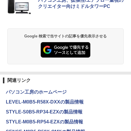
パソコン工房、拡張性/エアフロー重視の
Panasonic Let's note CF-LV7 軽量 14
HDMI DisplayPort 2画面出力 中古パソ
[Explicit]
富士山の天然水 バナジウム含有 水 ミネラル
ンガンコミックス)
5
クリエイター向けミドルタワーPC
型 FHD(1920×1080)ノートパソコン 第8
コン pc デスクトップPC 本体
￥16,820
ウォーター ペットボトル 静岡県産 500ミリリ
￥7,990
世代 Core i5/メモリ 8GB/SSD 256GB/W
ットル (Smart Basic)
￥250
￥770
EBカメラ/WIFI/HDMI/VGA win11&office
￥41,999
2019搭載整備済み品/送料無料
￥1,380
￥22,500
Anker Soundcore P31i ブラック
BRUCE WAYNE feat. Flo Milli, ATL Jacob
異世界居酒屋「のぶ」(22) (角川コミックス・
Google 検索で当サイトの記事を優先表示させる
[Explicit]
エース)
【Amazon.co.jp限定】 い・ろ・は・す 2L P
ET ラベルレス ×8本
￥5,990
￥250
￥832
￥1,112
Anker Soundcore Liberty 5 ミッドナイトブ
見知らぬ糸
ONE PIECE モノクロ版 115 (ジャンプコミッ
ラック
クスDIGITAL)
by Amazon 炭酸水 ラベルレス 500ml ×24本
関連リンク
強炭酸水 ペットボトル 500ミリリットル (Sm
￥250
art Basic)
￥14,990
￥594
パソコン工房のホームページ
￥1,625
LEVEL-M0B5-R58X-DXXの製品情報
【2026年アップグレード版】AOKIMI ワイヤ
On My Road (Stadium ver.)
HUNTER×HUNTER モノクロ版 39 (ジャンプ
STYLE-S0B5-RP34-EZXの製品情報
レスイヤホン bluetooth イヤホン V12 小型
コミックスDIGITAL)
by Amazon 天然水ラベルレス 2L×9本
軽量 ブルートゥースHi-Fi 最大36時間再生 ぶ
￥250
STYLE-M0B5-RP54-EZXの製品情報
るーとゅーす コードレス ENCノイズキャン
￥572
￥1,117
セリング 自動ペアリング Type-C充電 マイク