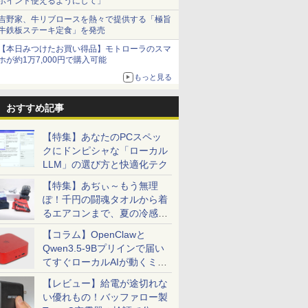
ポイント使えるようにして」
吉野家、牛リブロースを熱々で提供する「極旨
牛鉄板ステーキ定食」を発売
【本日みつけたお買い得品】モトローラのスマ
ホが約1万7,000円で購入可能
もっと見る
おすすめ記事
【特集】あなたのPCスペッ
クにドンピシャな「ローカル
LLM」の選び方と快適化テク
【特集】あぢぃ～もう無理
ぽ！千円の闘魂タオルから着
るエアコンまで、夏の冷感グ
ッズ一挙紹介
【コラム】OpenClawと
Qwen3.5-9Bプリインで届い
てすぐローカルAIが動くミニ
PC「SER9 Pro」
【レビュー】給電が途切れな
い優れもの！バッファロー製