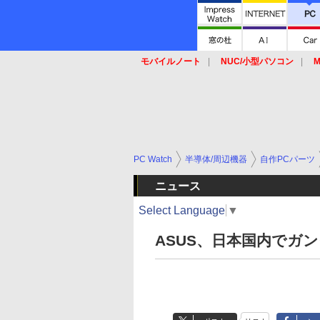
モバイルノート
NUC/小型パソコン
M
SSD
キーボード
マウス
PC Watch
半導体/周辺機器
自作PCパーツ
ニュース
Select Language
▼
ASUS、日本国内でガ