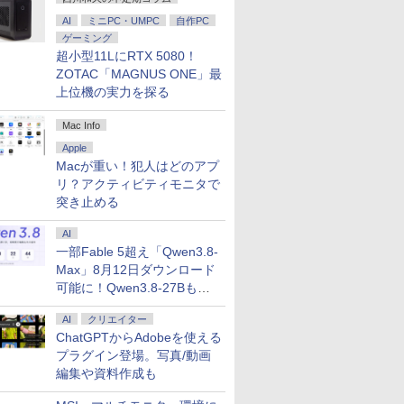
AI
ミニPC・UMPC
自作PC
ゲーミング
超小型11LにRTX 5080！
ZOTAC「MAGNUS ONE」最
上位機の実力を探る
Mac Info
Apple
Macが重い！犯人はどのアプ
リ？アクティビティモニタで
突き止める
AI
一部Fable 5超え「Qwen3.8-
Max」8月12日ダウンロード
可能に！Qwen3.8-27Bも順
次
AI
クリエイター
ChatGPTからAdobeを使える
プラグイン登場。写真/動画
編集や資料作成も