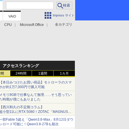
Impress サイト
全カテゴリ
CPU
Microsoft Office
アクセスランキング
時間
24時間
1週間
1カ月
【本日みつけたお買い得品】モトローラのスマ
ホが約1万7,000円で購入可能
メモリ8GBで仕事なんて無理……そう思ってい
た時期が僕にもありました
【西川和久の不定期コラム】
超小型11LにRTX 5080！ZOTAC「MAGNUS
ONE」最上位機の実力を探る
一部Fable 5超え「Qwen3.8-Max」8月12日ダウ
ンロード可能に！Qwen3.8-27Bも順次