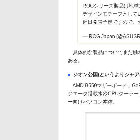
ROGシリーズ製品は地球連
デザインモチーフとして
近日発表予定ですので、
— ROG Japan (@ASUS
具体的な製品についてまだ触れ
ある。
ジオン公国(というよりシャア
AMD B550マザーボード、GeFo
ジエータ搭載水冷CPUクーラー
ー向けパソコン本体。