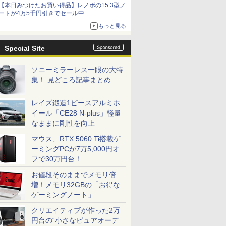
【本日みつけたお買い得品】レノボの15.3型ノ
ートが4万5千円引きでセール中
もっと見る
Special Site
ソニーミラーレス一眼の大特
集！ 見どころ記事まとめ
レイズ鍛造1ピースアルミホ
イール「CE28 N-plus」軽量
なままに剛性を向上
マウス、RTX 5060 Ti搭載ゲ
ーミングPCが7万5,000円オ
フで30万円台！
お値段そのままでメモリ倍
増！メモリ32GBの「お得な
ゲーミングノート」
クリエイティブが作った2万
円台の“小さなピュアオーデ