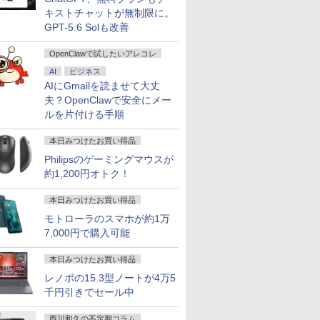
キストチャットが無制限に。
GPT-5.6 Solも改善
OpenClawで試したいアレコレ
AI
ビジネス
AIにGmailを読ませて大丈
夫？OpenClawで安全にメー
ルを片付ける手順
本日みつけたお買い得品
Philipsのゲーミングマウスが
約1,200円オトク！
本日みつけたお買い得品
モトローラのスマホが約1万
7,000円で購入可能
本日みつけたお買い得品
レノボの15.3型ノートが4万5
千円引きでセール中
西川和久の不定期コラム