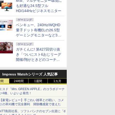
MSI、マルチモニター環境に
も好適な24.5型フル
HD/144Hzビジネスモニター
ゲーミング
ベンキュー、240Hz/WQHD
量子ドット有機ELの26.5型
ゲーミングモニターなど3機
種
ゲーミング
ガチくんに! 第427回切り抜
き「ついにスト6おじリーグ
開催/翔がときどのコーチ就
任など」
Impress Watchシリーズ 人気記事
時間
24時間
1週間
1カ月
ミスド「Mrs. GREEN APPLE」のコラボドーナ
ツ4種、いよいよ発売！
【家電レビュー】手ごわい雑草との戦い、コメ
リの草刈機で完全勝利 掃除機感覚で使えた
NTT島田社長、ソフトバンクのセブン出資に「d