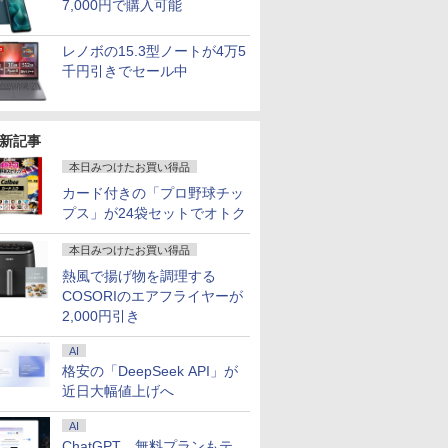
7,000円で購入可能
レノボの15.3型ノートが4万5
千円引きでセール中
新記事
本日みつけたお買い得品
カード付きの「プロ野球チッ
プス」が24袋セットでオトク
本日みつけたお買い得品
熱風で揚げ物を調理する
COSORIのエアフライヤーが
2,000円引き
AI
格安の「DeepSeek API」が
近日大幅値上げへ
AI
ChatGPT、無料プランもテ