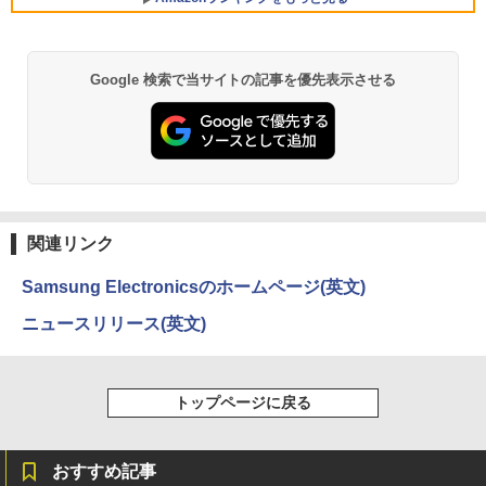
中古パソコン
￥3,480
GMKtec｜ジーエムケーテック 超小型 デ
【500円クーポン＋ポイント最大31.5%還
5
5
￥11,800
スクトップパソコン GMKtec NucBox G
元！】モバイルモニター 15.6 インチ FH
11(Windows 11 Pro/Ryzen Embedded
D 1920×1080 1080P Fast IPS パネル 非
Google 検索で当サイトの記事を優先表示させる
R2514/メモリ 16GB/SSD 256GB)(シル
光沢 1000:1 高コントラスト 超軽量 600
バー) ミニPC GMK-G11-16/256-W11Pro
g スピーカー内蔵 Type-C/HDMI 接続 PS
(R2514)
5/Switch/PC/スマホ対応
レビュー投稿 5年保証｜MS Office 2024
5
H&B 搭載｜中古 ノートパソコン Windo
ws11 Office付｜スペック Core i5 第7世
￥72,000
￥8,490
代 メモリ 8GB 大容量 HDD 500GB テン
キー DVDドライブ搭載 CD DVD 再生可
｜中古パソコン 中古ノートパソコン 中古
PC オフィス搭載
関連リンク
￥19,800
Samsung Electronicsのホームページ(英文)
ニュースリリース(英文)
トップページに戻る
おすすめ記事