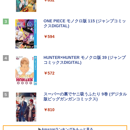
Q508 文教モデル 10.1型 WUXGA タブレ
送料無料
ットPC (Atom / 4GB / 128GB / Window
￥49,999
￥1,380
s 11 & Office 2019 搭載) 本体＋専用キ
￥6,500
月刊少女野崎くん（18）特装版 セレク
3
ーボード付 ・初期設定不要
ト小冊子「堀と鹿島編」付き （SEコミッ
Anker Soundcore Liberty 5 ミッドナイトブ
On My Road (Stadium ver.)
ONE PIECE モノクロ版 115 (ジャンプコミッ
クスプレミアム） [ 椿いづみ ]
ラック
クスDIGITAL)
by Amazon 天然水ラベルレス 2L×9本
￥9,800
DELL Optiplex 7090 2500SFF (Win11x
3
￥250
64) 中古 Core i7-2.5GHz(11700)/メモリ
￥1,650
【中古】その他メーカー モバイルモニタ
3
￥14,990
￥594
16GB/HDD1TB/DVDマルチ [B:良品] 202
￥1,117
ー 15.6インチ フルHD【291-ud】
2年頃購入
【期間限定破格金額！】新生活 新古品 W
￥7,235
3
in11搭載 パソコンノートパソコンoffice
￥56,100
【幼児ドリル部門ランキング第1位】 学
4
付き 初心者向けノートPC 初期設定済 1
【2026年アップグレード版】AOKIMI ワイヤ
On My Road (Stadium ver.)
HUNTER×HUNTER モノクロ版 39 (ジャンプ
習参考書 問題集 プリント ドリル 手先 て
5.6型 インテル高速CPU ランダムで発送
レスイヤホン bluetooth イヤホン V12 小型
コミックスDIGITAL)
by Amazon 炭酸水 ラベルレス 500ml ×24本
さき 遊び「はじめての七田式プリント」
メモリ4GB～ 高速SSD1TB 最大 フルHD
軽量 ブルートゥースHi-Fi 最大36時間再生 ぶ
強炭酸水 ペットボトル 500ミリリットル (Sm
￥250
Webカメラ zoom 軽量薄型 無線 型番更
るーとゅーす コードレス ENCノイズキャン
art Basic)
￥572
【エントリーでポイント100％還元のチ
【2025新型】モバイルモニター15.6イン
￥8,800
4
4
新で在庫処分
セリング 自動ペアリング Type-C充電 マイク
ャンス】GMKtec M8 ミニPC【AMD Ryz
チ モバイルディスプレイ ポータブルモニ
付き 防水 タッチ式音量調整 スポーツ/通勤/通
￥1,625
en 5 PRO 6650H 16GB 512GB】4.5GH
タ ゲームモニタ ー スイッチ用モニター
学/WEB会議 6.0(オフホワイト)
￥9,980
z 6コア 12スレッド OCuLink Windows
1920x1080P FHD 持ち運び 高輝度400Ni
11 Pro LPDDR5 6400MT/s 16T増設 3画
ts 非光沢IPSパネル 100%広色域 HDRモ
BUGS LIFE
スーパーの裏でヤニ吸うふたり 9巻 (デジタル
魔女と傭兵（9） 【電子書籍】[ 宮木真人
5
￥2,599
面2.5GbpsLAN Bluetooth5.2 WiFi HD
ード対応 Type-C/mini HDMI端子 PC/Swi
版ビッグガンガンコミックス)
]
コカ・コーラ やかんの麦茶 from 爽健美茶 ラ
MI 省エネ ゲーミングpc みにpc minipc
tch/PS4/MAC/スマホなど対応 B0BZW3
ベルレス 650mlPET×24本
￥250
8K コンパクト
XVDL
【中古】 店長セレクト おまかせA4ノー
4
￥810
￥792
トパソコン Windows10 お気軽ノートPC
Xiaomi シャオミ REDMI Buds 8 Lite ワイヤ
￥2,009
SSD120GB以上 メモリ4GB Celeron搭
￥78,248
￥7,400
レスイヤホン Bluetooth 5.4 ノイズキャンセ
載 液晶15インチ 中古ノートパソコン DV
リング ANC 36時間再生
Dドライブ(内蔵or外付) WPS Office付き
Amazonランキングをもっと見る