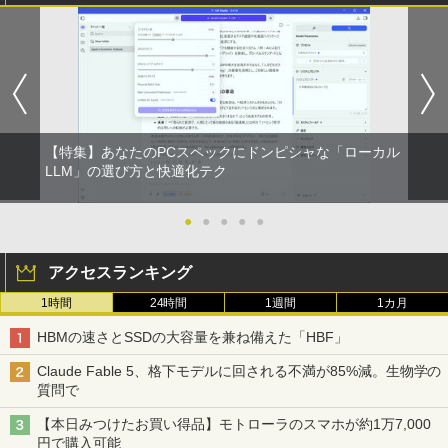
【特集】あなたのPCスペックにドンピシャな「ローカル
LLM」の選び方と快適化テク
●
●
●
●
●
アクセスランキング
1時間
24時間
1週間
1カ月
HBMの速さとSSDの大容量を兼ね備えた「HBF」
Claude Fable 5、格下モデルに回される不満が85%減。生物学の
質問で
【本日みつけたお買い得品】モトローラのスマホが約1万7,000
円で購入可能