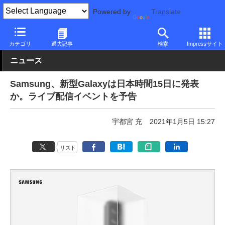
Powered by
Translate
PC Watch
パソコン/タブレット/スマートフォン
スマートフォン
カテゴリ
過去記事
検索
Impressサイト
ニュース
Samsung、新型Galaxyは日本時間15日に発表
か。ライブ配信イベントを予告
宇都宮 充
2021年1月5日 15:27
リスト