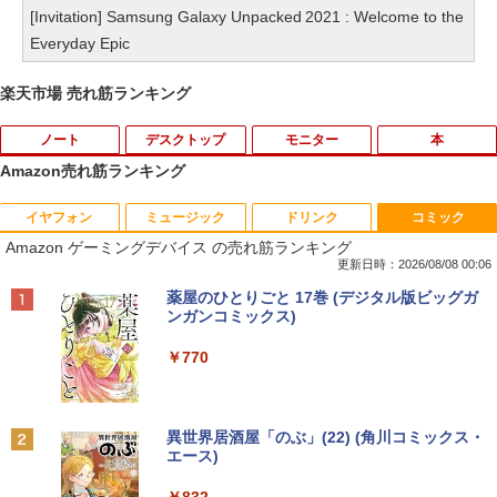
[Invitation] Samsung Galaxy Unpacked 2021 : Welcome to the
Everyday Epic
楽天市場 売れ筋ランキング
ノート
デスクトップ
モニター
本
Amazon売れ筋ランキング
イヤフォン
ミュージック
ドリンク
コミック
【期間限定 キャンペン】中古ノートパソ
【中古】 Apple TV HD 32GB MR912J/A
【マラソンセール期間中ポイント5倍】
星新一ショートショート1001 [ 星 新一 ]
1
1
1
1
Amazon ゲーミングデバイス の売れ筋ランキング
コン Windows11 Office搭載 軽量 13.3
(A1625) 周辺機器 / 発売時期2015年〜
【訳あり】 中古モニター 23〜24インチ
型 モバイルPC 富士通 LIFEBOOK E734
DP / HDMI / DVI VGA 端子選択可能 店長
更新日時：2026/08/08 00:06
￥49,500
Intel Celeron 第4世代CPU メモリ4GB S
おまかせ ケーブル付き サブモニターにお
￥4,680
Anker Soundcore P40i オフホワイト
BRUCE WAYNE feat. Flo Milli, ATL Jacob
【Amazon.co.jp限定】 い・ろ・は・す 2L P
薬屋のひとりごと 17巻 (デジタル版ビッグガ
SD128GB+外付けHDD250GB HD(1366×
すすめ 動作確認済み 30日保証 送料無料
[Explicit]
ET ラベルレス ×8本
ンガンコミックス)
768) 無線 bluetooth内蔵 DisplayPort対
￥7,990
応 送料無料 訳あり
￥4,200
￥250
￥1,112
￥770
￥7,980
【週末限定クーポン＆P5倍！】 中古パソ
永遠の記憶 [ 東野 圭吾 ]
2
2
コン 中古 デスクトップパソコン Office
付き 大容量 快適メモリ 第8世代 整備済
□◇〇【目が疲れにくい ブルーライトカ
￥2,310
2
Anker Soundcore P31i ホワイト
BRUCE WAYNE feat. Flo Milli, ATL Jacob
by Amazon 天然水 ラベルレス 500ml ×24本
異世界居酒屋「のぶ」(22) (角川コミックス・
み サポート充実 Windows11 Pro DELL
ット!!】iiyama/イイヤマ フルHD対応21.
[Explicit]
富士山の天然水 バナジウム含有 水 ミネラル
エース)
OptiPlex 7060 Core i5 16GB 中古 パソ
中古ノートパソコン・ windows11 offic
5型 ProLite XUB2292HS-B1 HDMI対応
2
ウォーター ペットボトル 静岡県産 500ミリリ
￥5,990
コン デスクトップパソコン
e付・整備済み品・富士通 ARROWS Tab
スピーカー内蔵 綺麗な鮮明画像 【中古】
ットル (Smart Basic)
￥250
￥832