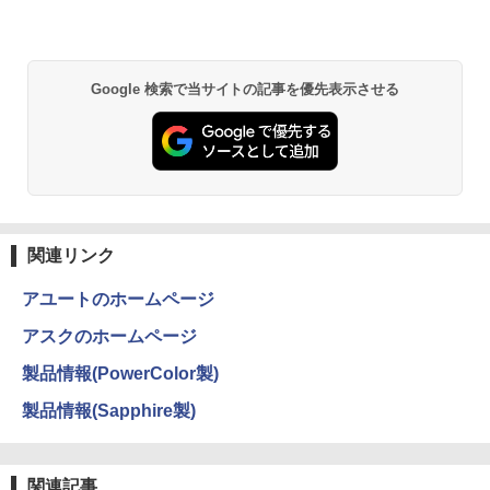
￥29,800
￥1,380
Anker Soundcore P31i ブラック
BRUCE WAYNE feat. Flo Milli, ATL Jacob
異世界居酒屋「のぶ」(22) (角川コミックス・
Google 検索で当サイトの記事を優先表示させる
[Explicit]
エース)
【Amazon.co.jp限定】 い・ろ・は・す 2L P
ET ラベルレス ×8本
￥5,990
￥250
￥832
￥1,112
Anker Soundcore Liberty 5 ミッドナイトブ
見知らぬ糸
ONE PIECE モノクロ版 115 (ジャンプコミッ
ラック
クスDIGITAL)
by Amazon 炭酸水 ラベルレス 500ml ×24本
強炭酸水 ペットボトル 500ミリリットル (Sm
￥250
関連リンク
art Basic)
￥14,990
￥594
アユートのホームページ
￥1,625
アスクのホームページ
【2026年アップグレード版】AOKIMI ワイヤ
On My Road (Stadium ver.)
HUNTER×HUNTER モノクロ版 39 (ジャンプ
レスイヤホン bluetooth イヤホン V12 小型
コミックスDIGITAL)
by Amazon 天然水ラベルレス 2L×9本
製品情報(PowerColor製)
軽量 ブルートゥースHi-Fi 最大36時間再生 ぶ
￥250
るーとゅーす コードレス ENCノイズキャン
￥572
製品情報(Sapphire製)
￥1,117
セリング 自動ペアリング Type-C充電 マイク
付き 防水 タッチ式音量調整 スポーツ/通勤/通
学/WEB会議(ホワイト)
関連記事
On My Road (Stadium ver.)
スーパーの裏でヤニ吸うふたり 9巻 (デジタル