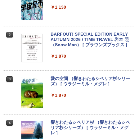
SSD:128GB/13.3型 フルHD/1920x1080/
Wi-fi/Bluetooth/WEBカメラ/USB 3.1 Ty
￥1,130
pe-C/Office/中古 タブレットPC ノート
パソコン Windows11 Windows10
￥15,800
BARFOUT! SPECIAL EDITION EARLY
2
AUTUMN 2026 / TIME TRAVEL 岩本 照
（Snow Man） [ ブラウンズブックス ]
90日保障 いまさらですが WINDOWS X
2
P搭載 XPなら最強レベル 富士通 FM
￥1,870
V-A561/572 高速CPU Core I5 2.50G W
INDOWS XP ソフトに最適 メモリー2.0
G 250G DVD 【中古】
愛の空間 （響きわたるシベリア杉シリー
3
￥18,700
ズ） [ ウラジーミル・メグレ ]
￥1,870
【クーポン使用で25,460円 8/2〜10迄】
3
軽量 小型 レッツノート SV8 12.1型 第8
世代 Corei5 8365U メモリ16GB M.2 SS
D 256GB Wi-Fi5 Bluetooth USB Type-
響きわたるシベリア杉 （響きわたるシベ
4
C Webカメラ Windows11 Pro MS offic
リア杉シリーズ） [ ウラジーミル・メグ
e2019 搭載 ノートパソコン 訳あり Let's
レ ]
note レビュー投稿で180日保証