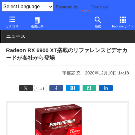
Powered by
Translate
PC Watch
半導体/周辺機器
GPU
Radeon
カテゴリ
過去記事
検索
Impressサイト
ニュース
Radeon RX 6900 XT搭載のリファレンスビデオカ
ードが各社から登場
宇都宮 充
2020年12月10日 14:18
リスト