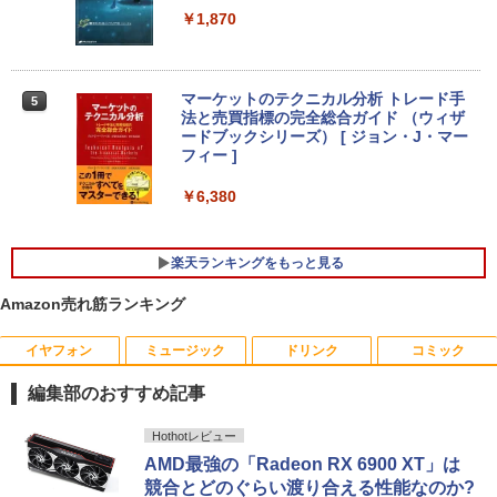
￥1,870
￥26,800
マーケットのテクニカル分析 トレード手
5
レビュー投稿 5年保証｜MS Office 2024
法と売買指標の完全総合ガイド （ウィザ
4
H&B 搭載｜中古ノートパソコン Windo
ードブックシリーズ） [ ジョン・J・マー
ws11 Office付｜テンキー DVD 搭載｜C
フィー ]
ore i5 第7世代 メモリ 8GB SSD 256GB
｜店長厳選 Lenovo ThinkPad 15.6型 Bl
￥6,380
uetooth Wi-Fi 無線｜中古 パソコン 中古
PC Word Excel
楽天ランキングをもっと見る
￥29,800
Amazon売れ筋ランキング
超得2,500円OFF&P2倍｜第8世代 office
イヤフォン
ミュージック
ドリンク
コミック
5
付き｜楽天1位 三冠獲得｜豪華特典付き
｜最大180日保証｜Core i5 第8世代｜中
編集部のおすすめ記事
古ノートパソコン Windows11 office付
き｜15.6型 テンキー付き｜ノートパソコ
Anker Soundcore P40i オフホワイト
BRUCE WAYNE feat. Flo Milli, ATL Jacob
by Amazon 天然水 ラベルレス 500ml ×24本
薬屋のひとりごと 17巻 (デジタル版ビッグガ
Hothotレビュー
ンWindows11 第8世代｜ノートパソコン
[Explicit]
富士山の天然水 バナジウム含有 水 ミネラル
ンガンコミックス)
｜パソコン｜PC｜中古PC
AMD最強の「Radeon RX 6900 XT」は
ウォーター ペットボトル 静岡県産 500ミリリ
￥7,990
競合とどのぐらい渡り合える性能なのか?
ットル (Smart Basic)
￥250
￥770