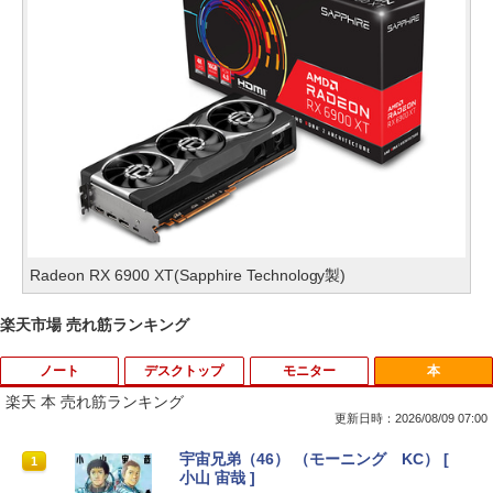
Radeon RX 6900 XT(Sapphire Technology製)
楽天市場 売れ筋ランキング
ノート
デスクトップ
モニター
本
楽天 本 売れ筋ランキング
更新日時：2026/08/09 07:00
【★最大100%ポイント】富士通 タブレ
宇宙兄弟（46） （モーニング KC） [
1
1
ット Q739/第8世代 Core i3/メモリ:4GB/
小山 宙哉 ]