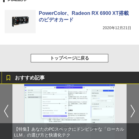
￥1,964
版ビッグガンガンコミックス)
【Amazon.co.jp限定】 伊藤園 磨かれて、澄
みきった日本の水 2L 8本 ラベルレス [ ケース
￥250
PowerColor、Radeon RX 6900 XT搭載
] [ 水 ] [ ペットボトル ] [ 箱買い ] [ ストック
￥810
のビデオカード
Xiaomi シャオミ REDMI Buds 8 Lite ワイヤ
] [ 水分補給 ]
レスイヤホン Bluetooth 5.4 ノイズキャンセ
2020年12月21日
リング ANC 36時間再生
￥998
￥3,480
トップページに戻る
おすすめ記事
【特集】あなたのPCスペックにドンピシャな「ローカル
LLM」の選び方と快適化テク