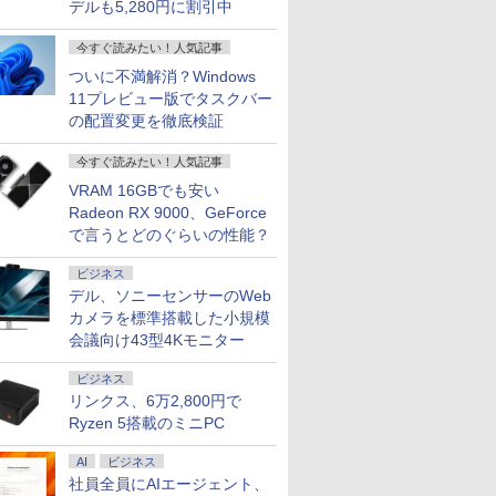
デルも5,280円に割引中
今すぐ読みたい！人気記事
ついに不満解消？Windows
11プレビュー版でタスクバー
の配置変更を徹底検証
今すぐ読みたい！人気記事
VRAM 16GBでも安い
Radeon RX 9000、GeForce
で言うとどのぐらいの性能？
ビジネス
デル、ソニーセンサーのWeb
カメラを標準搭載した小規模
会議向け43型4Kモニター
ビジネス
リンクス、6万2,800円で
Ryzen 5搭載のミニPC
AI
ビジネス
社員全員にAIエージェント、