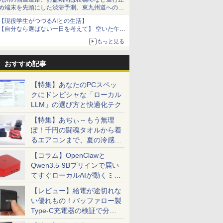
art
yn02d
め端末を先頭にした渋滞予測。東九州道への迂
回は料金調整を実施
【現役学生がつづるAIとの生活】
【自分なら選ばない一日を考えて】 空いた午後
をチャッピーに捧げたら、思わぬ絶景に出会っ
もっと見る
た話
おすすめ記事
【特集】あなたのPCスペッ
クにドンピシャな「ローカル
LLM」の選び方と快適化テク
【特集】あぢぃ～もう無理
ぽ！千円の闘魂タオルから着
るエアコンまで、夏の冷感グ
ッズ一挙紹介
【コラム】OpenClawと
Qwen3.5-9Bプリインで届い
てすぐローカルAIが動くミニ
PC「SER9 Pro」
【レビュー】給電が途切れな
い優れもの！バッファロー製
Type-C充電器の検証で分か
ったこと