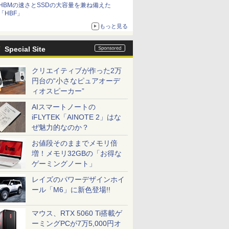
HBMの速さとSSDの大容量を兼ね備えた
「HBF」
もっと見る
Special Site
クリエイティブが作った2万
円台の“小さなピュアオーデ
ィオスピーカー”
AIスマートノートの
iFLYTEK「AINOTE 2」はな
ぜ魅力的なのか？
お値段そのままでメモリ倍
増！メモリ32GBの「お得な
ゲーミングノート」
レイズのパワーデザインホイ
ール「M6」に新色登場!!
マウス、RTX 5060 Ti搭載ゲ
ーミングPCが7万5,000円オ