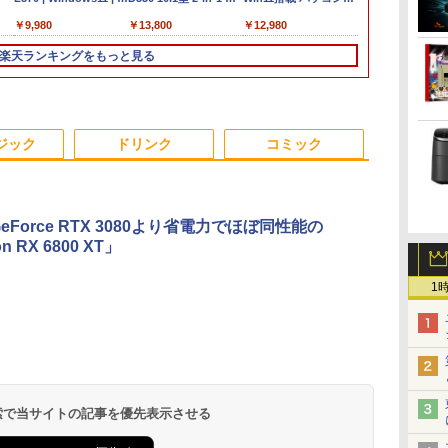
ートPC | 一年保証 | 第
ブレットPC／着脱式キ
ートパソコンoffice付
第7世代 Core i
￥9,980
￥13,800
￥12,980
￥12,999
ic
7世代 | Core i5 7200U
ーボード（intel 第九世
き 初心者向けノート
WEBカメラ
 第
2.5(～最大3.1)GHz |
代Celeron
PC 初期設定済 15.6型
Windows11
楽天ランキングをもっと見る
リ
MEM:8GB |
N4000/4GB/64GB
インテル高速CPU ラン
イル PC メモ
B
HDD:500GB | DVDマ
eMMC/HD IPS液晶
ダムで発送 メモリ4GB
ストレージ 12
t
ルチ | 無線LAN:あり |
Type-C データ/充電
～ 高速SSD1TB 最大
スパ抜群 本体 
テンキー |
可）/microSD対応（最
フルHD Webカメラ
Bluetooth U
6
3
3
3
4
4
4
5
5
5
6
6
 送
Win11Pro64Bit | ACア
大128GB）/Windows
zoom 軽量薄型 無線
ソコン 中古P
ジック
ドリンク
コミック
ダプター付属
11 Pro／Dolby
型番更新で在庫処分
ートパソコン
Audio）【整備済み中
古品】
eForce RTX 3080より省電力でほぼ同性能の
n RX 6800 XT」
DELL 高性能
！】
け
【エントリーでポイン
【お買い物マラソ開催
[11月中旬より発送予
Office2024付き デスク
【BenQ公式店】BenQ
角川まんが学習シリー
★レノボ / Lenovo
【期間限定10%OFFク
今日の眼疾患治療指針
【初心者向け
F.S.S. EPISO
【RNH】
イ
ト100％還元のチャン
中！P最大31.5%還元】
定][新品]角川まんが学
トップPC デスクトッ
ベンキュー GW2491
ズ 日本の歴史 全16
ThinkCentre M70q
ーポン 8/12 10時ま
第4版 [ 大路 正人 ]
強】黒/白 モ
40th MEMORI
1
クト
カ
め
ス】GMKtec G5S ミニ
5年保証/Type-C/100Hz
習シリーズ 日本の歴史
プ パソコン ビジネス
23.8インチ アイケアモ
巻+別巻5冊定番セット
Tiny Gen 5
で】 ゲーミングモニタ
21.5 / 23.8 /
野 護 ]
￥209,800
￥28,600
9世
z
ての
pc 【Intel N5095
24インチ モニター
5大特典つき全16巻+別
第14世代 corei7 第12
ニター Full
[ 山本 博文 ]
12TES7DK00
ー 27インチ FHD
ニター 100H
￥46,248
￥11,999
￥23,760
￥45,700
￥13,896
￥23,760
￥139,500
￥13,980
￥11,999
￥3,630
ル
 0
DDR5 8GB 128GB
USB-C IPSパネル スピ
巻5冊セット[入荷予約]
世代 corei3 corei5
HD/IPS/HDMI/DP/ブル
(Windows 11 Pro/イン
240Hz 1ms Fast IPSパ
グモニター HD
.
Anker Soundcore
見知らぬ糸
by Amazon 天然水
ONE PIECE モノクロ
【2026年アップグレ
On My Road
by Amazon 炭酸水
HUNTER×HUNTER
Xiaomi シャオミ
On My Road
コカ・コーラ やかんの
スーパーの裏でヤニ吸
カ
小学
SSD】mini pc
ーカー内蔵 HDR10
Windows11 SSD
ーライト軽減プラス/フ
テル Core i5 14500T/
ネル HDMI2.0×1
ンチ 1920*10
Liberty 5 ミッドナイ
ラベルレス 2L×9本
版 115 (ジャンプコミ
ード版】AOKIMI ワ
(Stadium ver.)
ラベルレス 500ml
モノクロ版 39 (ジャ
REDMI Buds 8 Lite ワ
(Stadium ver.)
麦茶 from 爽健美茶 ラ
うふたり 9巻 (デジタル
フ
ず
Windows11 Pro 超軽
Adaptive Sync VESA
128GB～2TB メモリ
リッカーフリー/ティル
メモ
DP1.4×1 Adaptive
パソコン モニ
￥250
トブラック
ックスDIGITAL)
イヤレスイヤホン
×24本 強炭酸水 ペッ
ンプコミックス
イヤレスイヤホン
ベルレス
版ビッグガンガンコミ
／
プ
量 4コア/4スレッド
対応 チルト調整可 オフ
8GB～32GB 2年保証
ト機能/24型/24インチ
リ:16GB/SSD:256GB)
Sync対応 フリッカー
スプレイ 非光
￥1,117
￥250
￥250
水
bluetooth イヤホン
トボトル 500ミリリ
DIGITAL)
Bluetooth 5.4 ノイズ
650mlPET×24本
ックス)
スト
 お
2.9GHz ミニパソコン
ィス用PCモニター フ
安い 激安 オフィス業
相当 PCモニター
【デスクトップパソコ
フリー ブルーライトカ
4000:1 角度
￥14,990
￥594
￥1,964
￥1,625
￥572
￥3,480
￥2,009
￥810
 検索で当サイトの記事を優先表示させる
V12 小型軽量 ブルー
ットル (Smart
キャンセリング ANC
教育
M.2 2242 SATA WIFI6
レームレス Type-
務 事務作業 デスクワ
ン】【送料無料】
ット モニター ディス
Freesync
トゥースHi-Fi 最大
Basic)
36時間再生
Bluetooth5.2 4K 2画面
C/HDMIポート 高画質
ーク 動画視聴 おしゃ
プレイ MAXZEN
ps4/ps5/xb
36時間再生 ぶるーと