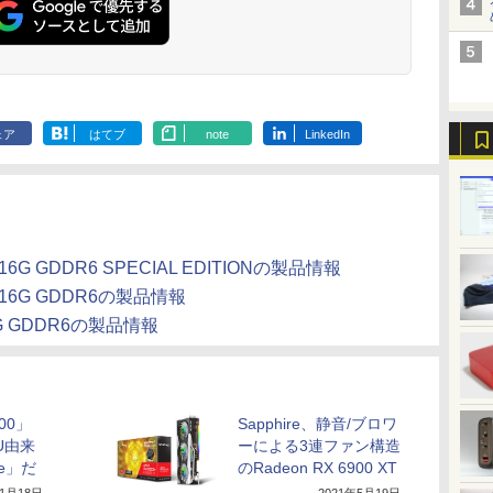
ー
出力 デスクトップPC
FHD フルHD 液晶モニ
れ 本体のみ
MGM27IC04-F240
カー内蔵 kksm
ゅーす コードレス
NucBox みにpc 省エネ
ター Minifire MF24X3C
ENCノイズキャンセ
オフィス
リング 自動ペアリン
グ Type-C充電 マイ
ク付き 防水 タッチ式
音量調整 スポーツ/通
勤/通学/WEB会議(ホ
ェア
はてブ
note
LinkedIn
ワイト)
OC 16G GDDR6 SPECIAL EDITIONの製品情報
 OC 16G GDDR6の製品情報
 16G GDDR6の製品情報
800」
Sapphire、静音/ブロワ
U由来
ーによる3連ファン構造
che」だ
のRadeon RX 6900 XT