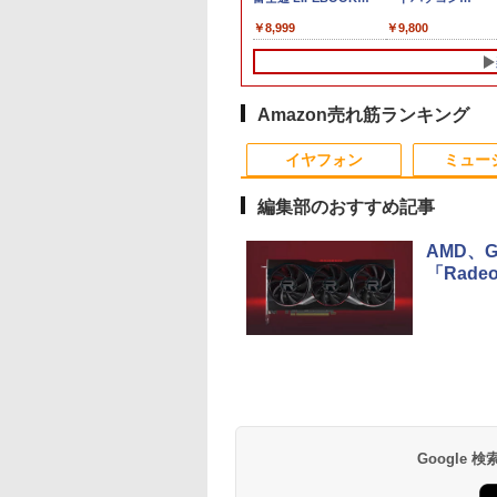
ソコン
WEBカメラ内蔵
A576/第6世代 Core i3/
Windows11 Pro
,800
￥24,890
￥8,999
￥9,800
dows11 Office付
Windows 11 Pro MS
メモ
Office付き Panason
/256GB/512GB/1TB/15.6
ック Core i5 第7
0ffice 2024選択可 12.3
リ:4GB/SSD:128GB/15.6
Let's note CF-NX3
 メモリ 8GB 大容
型 2K液晶(2560x1440)
型液晶/USB
4世代 Core i5 メモ
HDD 500GB テンキ
Wi-Fi Mini-DP
3.0/VGA/HDMI/DVD/Office/
8GB 高速SSD256G
DVDドライブ搭載
Bluetooth
中古パソコン ノートパ
12.1インチ Bluetoo
Amazon売れ筋ランキング
 DVD 再生可｜中古
SurfaceConnect
ソコン Windows11
WEBカメラ Wi-Fi
10
10
1
1
1
2
2
2
コン 中古ノートパ
USB3.0
Windows10
HDMI 初期設定済み
イヤフォン
ミュー
ン 中古PC オフィ
料無料 90日保証
載
編集部のおすすめ記事
AMD、G
「Radeo
ワイト AD79-FNHBC [AD79FNHBC]
天1位常連・超800
E PIECE モノクロ
ASUS エイスース 液
なぜ、あの人のがんは
R309-Apple Mac mini
【楽天1位 10.5/11イン
[新品]文豪ストレイド
中古パソコン | NEC |
【P最大31.5%還元
タッチペンで音が聞
得】黒/白 モニタ
115 【電子書籍】[
晶ディスプレイ Eye
消えたのか？
A1347 1点 MacOS
チ 小型 軽量】モバイル
ッグス (1-28巻 最新刊)
Mate MRL36L-5 |
Minifire モニター24
る！ はじめてずかん
.5 / 23.8 / 24.5 /
栄一郎 ]
Care [ 27型 / フル
Catalina 10.15.7/CPU
モニター 10.5インチ 11
全巻セット
Windows11 | デス
ンチ IPS 内蔵スピー
1000 英語つき はじ
￥3,828
 240Hz/200Hz
HD(1920×1080) / ワイ
Core i5-4260U/メモリ
インチ フルHD 1080P
ップ | 一年保証 | 第
ーディスプレイ100H
て図鑑1000 はじめ
,999
4
￥15,800
￥6,480
￥10,999
￥22,264
￥15,000
￥10,980
￥5,478
0Hz/165Hz/100Hz
ド ] VA279HG
4GB/SATA 500GB
100%sRGB 400cd/m?
代 | Core i3 9100
FHD 1080P VGA ブ
ずかん こども 子ども
Anker Soundcore
BRUCE WAYNE feat.
【Amazon.co.jp限
薬屋のひとりごと 17
Anker Soundcore
BRUCE WAYNE feat
by Amazon 天然水
異世界居酒屋「の
ミングモニター
intel HD Graphics
光沢IPS パネル 色鮮や
3.6(〜最大4.2)GHz |
ーライト軽減 フリッ
歳 1歳 2歳 3歳 4歳 
P40i オフホワイト
Flo Milli, ATL Jacob
定】 い・ろ・は・す
巻 (デジタル版ビッグ
P31i ブラック
Flo Milli, ATL Jacob
ラベルレス 500ml
ぶ」(22) (角川コミッ
s応答 pcモニター
5000 1536MB グラフィ
か 265g 超軽量 Type-C
MEM:8GB |
ーフリー VESA対応 
館 タッチペン 図鑑 
[Explicit]
2L PET ラベルレス
ガンガンコミックス)
[Explicit]
×24本 富士山の天然
クス・エース)
コン モニター 非
ックス搭載★送料無料
対応 miniHDMI モニタ
SSD:256GB(新品) |
レームレス HDMI1.4
かん はじめて 英語 
￥7,990
￥5,990
×8本
水 バナジウム含有 
 スピーカー内蔵
【中古動作品】
ー 持ち運び サブディス
DVDマルチ |
DP／VGAコントラ
レゼント クリスマス
￥250
￥1,112
￥770
￥250
￥1,380
￥832
Google
ミネラルウォーター
/Freesync/VESA
プレイ ミニPC対応 3年
Win11Pro64bit
1000:1 チルト調節可
祝い 知育玩具 英語
ペットボトル 静岡県
opar HG-238
保証 EVICIV
ビジネス用 【送料無
産 500ミリリットル