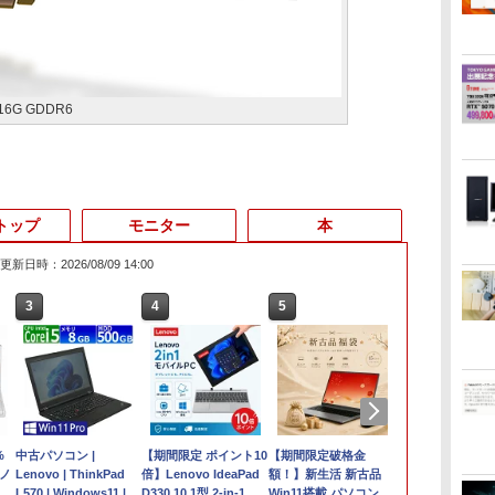
 16G GDDR6
トップ
モニター
本
更新日時：2026/08/09 14:00
3
4
5
6
%
中古パソコン |
【期間限定 ポイント10
【期間限定破格金
【2in1 タブ
ノ
Lenovo | ThinkPad
倍】Lenovo IdeaPad
額！】新生活 新古品
フル】高性能
L570 | Windows11 | ノ
D330 10.1型 2-in-1 タ
Win11搭載 パソコンノ
ARROWS Tab