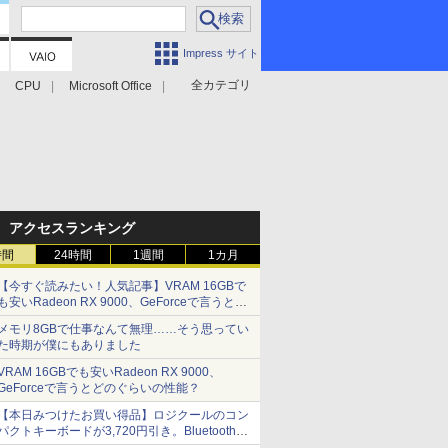
Impress サイト
全カテゴリ
CPU
Microsoft Office
アクセスランキング
時間
24時間
1週間
1カ月
【今すぐ読みたい！人気記事】VRAM 16GBで
も安いRadeon RX 9000、GeForceで言うとど
のぐらいの性能？ - PC Watch
メモリ8GBで仕事なんて無理……そう思ってい
た時期が僕にもありました
VRAM 16GBでも安いRadeon RX 9000、
GeForceで言うとどのぐらいの性能？
【本日みつけたお買い得品】ロジクールのコン
パクトキーボードが3,720円引き。Bluetoothで3
台接続対応