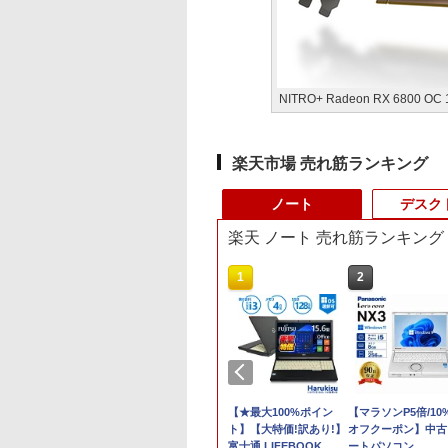
NITRO+ Radeon RX 6800 OC
楽天市場 売れ筋ランキング
ノート
デスク
楽天 ノート 売れ筋ランキング
10
1
2
ュー投稿 5年保証
ノートパソコン
【★最大100%ポイン
【マラソンP5倍/10
 Office 2024
Surface Pro 5 高性能
ト】【大特価!訳あり!】
オフクーポン】中古
B 搭載｜中古 ノー
第7世代Core i5-7300U
富士通 LIFEBOOK
ートパソコン