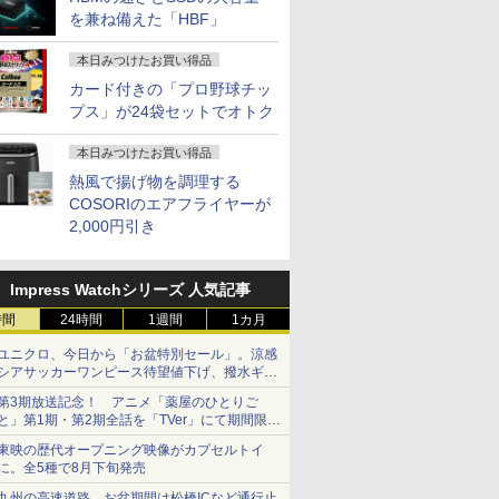
5 12.5型
Core i5 8GB
を兼ね備えた「HBF」
H&B】NEC VersaPro/
トパソコン
WEBカメ
￥14,300
￥9,999
￥19,800
￥24,890
SSD256GB タッチパ
第4世代 Core i5/メモリ:
Windows11 Office付
Windows 
 搭載 モバ
ネル対応 12.3型
4GB/8GB/16GB/SSD:128GB/256GB/512GB/1TB/15.6
｜スペック Core i5 第7
0ffice 20
本日みつけたお買い得品
リ 4GB
Windows11 Pro 無線
型/USB 3.0/DVD/SDカ
世代 メモリ 8GB 大容
型 2K液晶(2
カード付きの「プロ野球チッ
8GB コ
LAN Wi-Fi Bluetooth
ードスロット/Wi-
量 HDD 500GB テンキ
Wi-Fi Mini
プス」が24袋セットでオトク
WIFI
Webカメラ WPS
Fi/Office/無線マウス/中
ー DVDドライブ搭載
Bluetooth
SB3.0 パ
Office付き オフィス
古 パソコン/中古PC ノ
CD DVD 再生可｜中古
SurfaceCo
7
7
8
8
9
9
10
10
C 中古ノ
中古パソコン ノートパ
ートパソコ
パソコン 中古ノートパ
USB3.0
本日みつけたお買い得品
ソコン ノートPC タブ
ン/Windows11
ソコン 中古PC オフィ
熱風で揚げ物を調理する
レット 90日保証 【中
ス搭載
COSORIのエアフライヤーが
古】
2,000円引き
Impress Watchシリーズ 人気記事
デスクトップパソコン Dell 27 オールインワン EC27250 パールホワイト AD79-FNHBC [AD
コスパ最
DES of
楽天1位★マラソン限定
公式TOEIC Listening
液晶モニター 23.8型
100日後に英語がもの
【楽天1位常連・超800
ONE PIECE モノクロ
ASUS エ
なぜ、あの
ニター
AL [ 永
時間
P2倍【クーポン利用で
& Reading 問題集 12 [
24時間
1週間
Dell ディスプレイ Pro
になる1日10分 ネイ
1カ月
冠獲得】黒/白 モニタ
版 115 【電子書籍】[
晶ディスプレ
消えたのか
 27型 pcモ
実質10,999円】モバイ
ETS ]
24 純正モニター VESA
ティブ英語書き写し [
ー 21.5 / 23.8 / 24.5 /
尾田栄一郎 ]
Care [ 27
￥3,828
ユニクロ、今日から「お盆特別セール」。涼感
z ゲーミン
ルモニター 15.6インチ
対応 リフレッシュレー
ブレット・リンゼイ ]
27型 240Hz/200Hz
HD(1920×1
￥13,999
￥3,630
￥13,999
￥1,980
￥13,999
￥594
￥15,800
シアサッカーワンピース待望値下げ、撥水ギア
MI 24イ
FHD IPS 薄型軽量
ト 100Hz HDMI
/180Hz/165Hz/100Hz
ド ] VA2
ショーツは1990円に
80 FHD
1080P 高画質 プラグア
DisplayPort VGA モニ
ゲーミングモニター
第3期放送記念！ アニメ「薬屋のひとりご
ター ディ
ンドプレイ 調整可能ス
ター 液晶 液晶モニター
1ms応答 pcモニター
と」第1期・第2期全話を「TVer」にて期間限定
沢 VA
タンド搭載 USB-C PD
液晶ディスプレイ フル
パソコン モニター 非
で順次無料配信開始
東映の歴代オープニング映像がカプセルトイ
調整 VESA
対応 ミニHDMI ノート
HD IPS デル E2425HM
光沢 スピーカー内蔵
に。全5種で8月下旬発売
PC スマホ ゲーム機対
23.8インチ パソコンモ
HDR/Freesync/VESA
ox スピー
応 ブラック Ingnok
ニター 新品
cocopar HG-238
九州の高速道路、お盆期間は松橋ICなど通行止