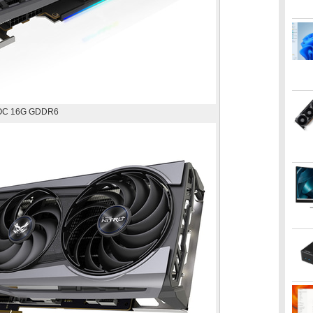
 OC 16G GDDR6