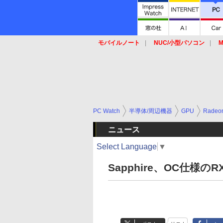
モバイルノート
NUC/小型パソコン
M
SSD
キーボード
マウス
PC Watch
半導体/周辺機器
GPU
Radeo
ニュース
Select Language
▼
Sapphire、OC仕様のR