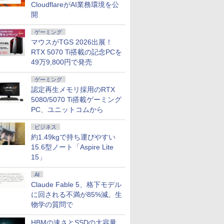
CloudflareがAI業務環境を公
開
ゲーミング
マウスがTGS 2026出展！
RTX 5070 Ti搭載の記念PCを
49万9,800円で発売
ゲーミング
認定再生メモリ採用のRTX
5080/5070 Ti搭載ゲーミング
PC、ユニットコムから
ビジネス
約1.49kgで持ち運びやすい
7
8
9
10
15.6型ノート「Aspire Lite
15」
AI
Claude Fable 5、格下モデル
に回される不満が85%減。生
物学の質問で
レット PC
【第8世代 Core i5/ブ
【★最大100%ポイン
レビュー投稿 5年保証
ノートパソ
 富士通
ラック】Microsoft
ト】【新生活応援・
｜MS Office 2024
Surface 
HBMの速さとSSDの大容量
 R727
Surface Pro6 1796
2026】【Office 2019
H&B 搭載｜中古 ノー
第7世代Core