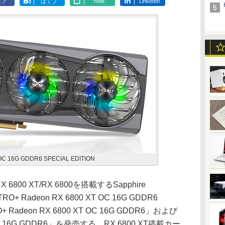
ェア
はてブ
note
LinkedIn
OC 16G GDDR6 SPECIAL EDITION
X 6800 XT/RX 6800を搭載するSapphire
+ Radeon RX 6800 XT OC 16G GDDR6
+ Radeon RX 6800 XT OC 16G GDDR6」および
0 OC 16G GDDR6」を発売する。RX 6800 XT搭載カー