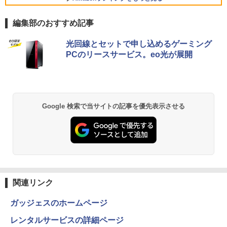
00Hz /180Hz/165Hz/100Hz ゲーミングモ
ニター 1ms応答 pcモニター パソコン モ
編集部のおすすめ記事
ニター 非光沢 スピーカー内蔵 HDR/Free
sync/VESA cocopar HG-238
【エントリーでポイント10倍】 【Cラン
【ポイント10倍：8月3日20時00分から8
5
5
BRUCE WAYNE feat. Flo Milli, ATL Jacob
【Amazon.co.jp限定】 い・ろ・は・す 2L P
薬屋のひとりごと 17巻 (デジタル版ビッグガ
ク 訳あり】中古 ノートパソコン VAIO Pr
月11日01時59分まで】 [ジャンク] mous
光回線とセットで申し込めるゲーミング
[Explicit]
ET ラベルレス ×8本
ンガンコミックス)
o PK 第10世代 Core i5 1035G1 メモリ1
e(マウス) G-Tune E5-165 ゲーミングノ
￥13,999
PCのリースサービス。eo光が展開
6GB SSD 256GB Windows11 Pro 14イ
ートパソコン 2208E5-165-ADLABW11 2
ンチ フルHD FHDカメラ 顔認証 Wi-Fi6
208e5-165-adlabw11 [難あり(D)]
￥250
￥1,112
￥770
超軽量 バイオ 中古PC
￥79,800
￥29,800
BRUCE WAYNE feat. Flo Milli, ATL Jacob
by Amazon 天然水 ラベルレス 500ml ×24本
異世界居酒屋「のぶ」(22) (角川コミックス・
Google 検索で当サイトの記事を優先表示させる
[Explicit]
富士山の天然水 バナジウム含有 水 ミネラル
エース)
ウォーター ペットボトル 静岡県産 500ミリリ
ットル (Smart Basic)
￥250
￥832
￥1,380
見知らぬ糸
ONE PIECE モノクロ版 115 (ジャンプコミッ
クスDIGITAL)
by Amazon 炭酸水 ラベルレス 500ml ×24本
関連リンク
強炭酸水 ペットボトル 500ミリリットル (Sm
￥250
art Basic)
￥594
ガッジェスのホームページ
￥1,625
レンタルサービスの詳細ページ