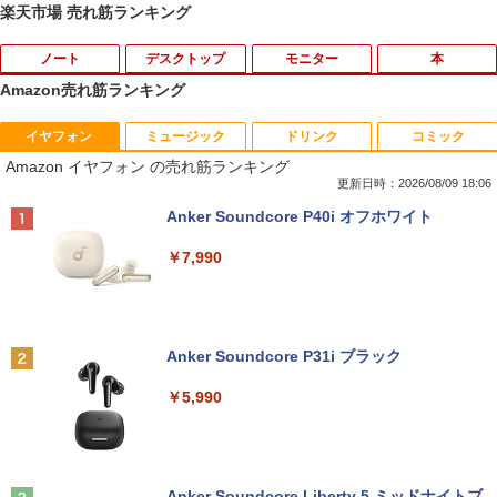
楽天市場 売れ筋ランキング
ノート
デスクトップ
モニター
本
Amazon売れ筋ランキング
イヤフォン
ミュージック
ドリンク
コミック
良品 フルHD 12.5インチ SONY VAIO Pr
＼11日まで限定価格／【楽天1位】デス
ec訳あり☆PHILIPS 223V5L HDMI接続
あなたが誰かを殺した （講談社文庫） [
1
1
1
1
Amazon イヤフォン の売れ筋ランキング
o PJ VJPJ13C11N / Windows11/ 超高性
クトップパソコン 新品 福袋 5点セット
できます
東野 圭吾 ]
能 第10世代Core i5-1035G1/ 8GB/ 爆速
WPS Office付き 第12世代 Intel Corei3 1
更新日時：2026/08/09 18:06
NVMe式256GB-SSD/ カメラ/ 無線Wi-Fi
2100F メモリ8GB〜32GB SSD256GB〜
￥3,999
￥1,023
Anker Soundcore P40i オフホワイト
6/ Office付き/ Win11【中古ノートパソコ
1TB Windows11 事務 在宅ワーク 安い
ン 中古パソコン 中古PC】税込送料無料
静音 高スペック デスクトップPC ビジネ
￥7,990
あす楽対応 即日発送
ス オフィス業務 事務作業 デスクワーク
￥24,990
￥49,210
【超特価】厳選大手メーカー 液晶モニタ
2026年度版 英検3級 過去6回全問題集 [
2
2
ー シークレット 22-23型ワイド フルHD
旺文社 ]
（1920x1080） HDMI指定可 ノングレア
Anker Soundcore P31i ブラック
EIZO IIYAMA 三菱 富士通 NEC IO-DATA
￥1,760
Dell HP PHILIPS等 液晶ディスプレイ
＼マラソン限定値引／福袋 6点セット ノ
【マラソン値引中！ 当日出荷の新品】デ
2
2
￥5,990
【中古】
ートパソコン 新品 Intel Pentium GOLD
スクトップPC デスクトップパソコン ビ
6500Y メモリ8GB SSD256GB Windows
ジネス Ryzen5 5600GT Windows11 SS
11 WPS Office付き 初期設定済み 14イン
D256GB メモリ 8GB 1年保証 激安 ゲー
￥4,480
チ フルHD ノートPC 初心者 学生 在宅ワ
ム ゲーミングパソコン ゲーミングPC マ
転生したら第七王子だったので、気まま
3
ーク テンキー Wi-Fi Bluetooth HDMI 軽
インクラフト ヴァロラント eスポーツ 入
に魔術を極めます（24） 【電子書籍】[
量 持ち運び 安い
門用 本体のみ
Anker Soundcore Liberty 5 ミッドナイトブ