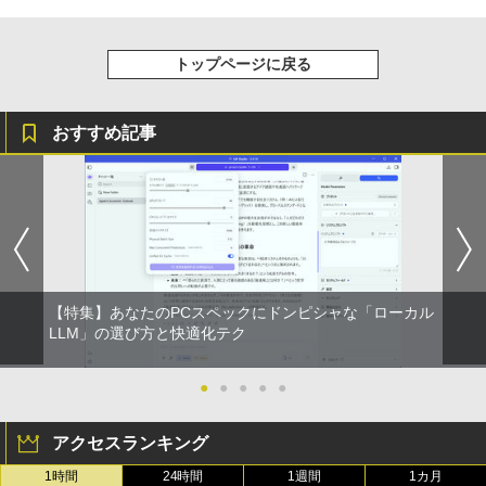
On My Road (Stadium ver.)
HUNTER×HUNTER モノクロ版 39 (ジャンプ
コミックスDIGITAL)
by Amazon 天然水ラベルレス 2L×9本
￥250
トップページに戻る
￥572
￥1,117
おすすめ記事
On My Road (Stadium ver.)
スーパーの裏でヤニ吸うふたり 9巻 (デジタル
版ビッグガンガンコミックス)
【Amazon.co.jp限定】 伊藤園 磨かれて、澄
みきった日本の水 2L 8本 ラベルレス [ ケース
￥250
] [ 水 ] [ ペットボトル ] [ 箱買い ] [ ストック
￥810
] [ 水分補給 ]
￥998
【特集】あなたのPCスペックにドンピシャな「ローカル
LLM」の選び方と快適化テク
●
●
●
●
●
アクセスランキング
1時間
24時間
1週間
1カ月