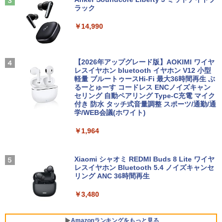
石沢庸介 ]
ラック
【500円クーポン＋ポイント最大31.5%還
3
￥28,800
￥56,050
元！】モバイルモニター 15.6 インチ FH
￥825
￥14,990
D 1920×1080 1080P Fast IPS パネル 非
光沢 1000:1 高コントラスト 超軽量 600
g スピーカー内蔵 Type-C/HDMI 接続 PS
5/Switch/PC/スマホ対応
【期間限定 ポイントUP＆クーポン配
【エントリーでポイント100％還元のチ
地球の歩き方 スター・ウォーズ [ 地球
3
3
4
布】 Lenovo Chromebook Duet EDU G
ャンス】GMKtec M8 ミニPC【AMD Ryz
【2026年アップグレード版】AOKIMI ワイヤ
の歩き方編集室 ]
2 2in1 ノートパソコン 83HKS00M00 Ch
en 5 PRO 6650H 16GB 512GB】4.5GH
レスイヤホン bluetooth イヤホン V12 小型
￥8,490
romeOS MediaTek Kompanio 838 メモ
z 6コア 12スレッド OCuLink Windows
軽量 ブルートゥースHi-Fi 最大36時間再生 ぶ
￥2,750
リ4GB eMMC64GB 10.95インチ タッチ
11 Pro LPDDR5 6400MT/s 16T増設 3画
るーとゅーす コードレス ENCノイズキャン
対応 再生品Sランク
面2.5GbpsLAN Bluetooth5.2 WiFi HD
セリング 自動ペアリング Type-C充電 マイク
MI 省エネ ゲーミングpc みにpc minipc
付き 防水 タッチ式音量調整 スポーツ/通勤/通
【新商品特価11699円！8/11 1:59迄】モ
4
8K コンパクト
学/WEB会議(ホワイト)
￥29,800
バイルモニター 15.6インチ ポータブルモ
ニター モバイルディスプレイ 1920×108
中小企業診断士2次試験 ふぞろいな合格
5
￥78,248
￥1,964
0 フルHD IPSパネル 非光沢 HDR スピー
答案 エピソード19（2026年版） [ ふぞ
カー内蔵 保護カバー付き 軽量 薄型 Type
ろいな合格答案プロジェクトチーム ]
-C ミニHDMI 在宅 テレワーク simplus
超得2,500円OFF&P2倍｜第8世代 office
4
シンプラス SP-MBM156 【送料無料】
付き｜楽天1位 三冠獲得｜豪華特典付き
Xiaomi シャオミ REDMI Buds 8 Lite ワイヤ
￥2,860
｜最大180日保証｜Core i5 第8世代｜中
[VETESA正規販売店]デスクトップパソ
レスイヤホン Bluetooth 5.4 ノイズキャンセ
4
古ノートパソコン Windows11 office付
コン PC 一体型 新品 Windows11 27型 C
￥11,699
リング ANC 36時間再生
き｜15.6型 テンキー付き｜ノートパソコ
ore i7 第4世代 Office付き メモリ16GB
ンWindows11 第8世代｜ノートパソコン
SSD512GB 初期設定済 ホワイト ブラッ
￥3,480
｜パソコン｜PC｜中古PC
ク
【楽天1位常連・超800冠獲得】黒/白 モ
5
￥29,800
￥69,800
ニター 21.5 / 23.8 / 24.5 / 27型 240Hz/2
Amazonランキングをもっと見る