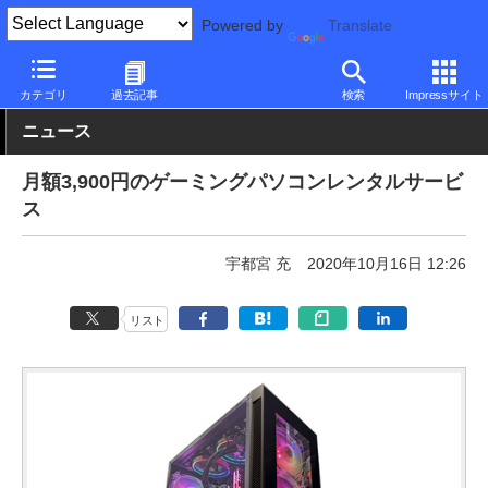
Powered by
Translate
PC Watch
パソコン/タブレット/スマートフォン
ゲーミングパソ
カテゴリ
過去記事
検索
Impressサイト
ニュース
月額3,900円のゲーミングパソコンレンタルサービ
ス
宇都宮 充
2020年10月16日 12:26
リスト