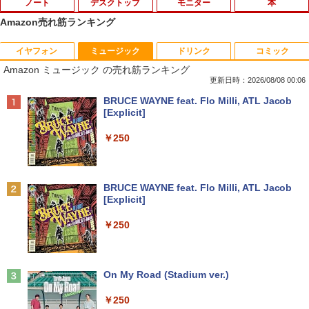
ノート
デスクトップ
モニター
本
Amazon売れ筋ランキング
イヤフォン
ミュージック
ドリンク
コミック
PHILIPS 241V8 LED液晶モニター 23.8
ギルティサークル（21） 【電子書籍】[
1
1
Amazon ミュージック の売れ筋ランキング
インチワイド ブラック 1920×1080 （フ
山本やみー ]
ルHD）16:9 IPSパネル 非光沢 ノングレ
更新日時：2026/08/08 00:06
ア 液晶ディスプレイ HDMI VGA VESA準
￥792
Anker Soundcore P40i オフホワイト
BRUCE WAYNE feat. Flo Milli, ATL Jacob
拠 PS4 switch 対応 スイッチ 【中古】
[Explicit]
￥7,990
￥6,500
￥250
片田舎のおっさん、剣聖になる 11 〜
2
ただの田舎の剣術師範だったのに、大成
した弟子たちが俺を放ってくれない件〜
【楽天1位!1,600円OFFクーポン 8/4 20:
2
Anker Soundcore P31i ホワイト
BRUCE WAYNE feat. Flo Milli, ATL Jacob
【電子書籍】[ 佐賀崎しげる ]
00-8/11 01:59】Xiaomi Monitor A24i 20
[Explicit]
26 ディスプレイ 1080P 23.8インチ 144
￥5,990
Hzリフレッシュレート sRGB99% 1670
￥1,430
￥250
万色 300nits ΔE＜1 低ブルーライト 大
画面 TÜV認証 目にやさしい 調整可能な
スタンド VESA
TACO直伝！ 知っているだけで劇的に上
3
Anker Soundcore Liberty 5 ミッドナイトブ
On My Road (Stadium ver.)
￥12,580
達する 人体ドローイングのコツ390 [ TA
ラック
CO（タコ） ]
￥250