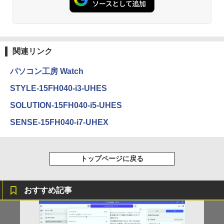
￥1,112
￥770
by Amazon 天然水 ラベルレス 500ml ×24本
異世界居酒屋「のぶ」(22) (角川コミックス・
富士山の天然水 バナジウム含有 水 ミネラル
エース)
関連リンク
ウォーター ペットボトル 静岡県産 500ミリリ
ットル (Smart Basic)
￥832
パソコン工房 Watch
￥1,380
STYLE-15FH040-i3-UHES
ONE PIECE モノクロ版 115 (ジャンプコミッ
SOLUTION-15FH040-i5-UHES
クスDIGITAL)
by Amazon 天然水ラベルレス 2L×9本
SENSE-15FH040-i7-UHEX
￥594
￥1,117
トップページに戻る
HUNTER×HUNTER モノクロ版 39 (ジャンプ
コミックスDIGITAL)
by Amazon 炭酸水 ラベルレス 500ml ×24本
強炭酸水 ペットボトル 500ミリリットル (Sm
おすすめ記事
art Basic)
￥572
￥1,625