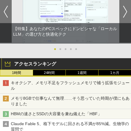
スーパーの裏でヤニ吸うふたり 9巻 (デジタル
版ビッグガンガンコミックス)
コカ・コーラ やかんの麦茶 from 爽健美茶 ラ
ベルレス 650mlPET×24本
￥810
￥2,009
【特集】あなたのPCスペックにドンピシャな「ローカル
LLM」の選び方と快適化テク
●
●
●
●
●
アクセスランキング
1時間
24時間
1週間
1カ月
キオクシア、メモリ不足をフラッシュメモリで補う拡張モジュー
ル
メモリ8GBで仕事なんて無理……そう思っていた時期が僕にもあ
りました
HBMの速さとSSDの大容量を兼ね備えた「HBF」
Claude Fable 5、格下モデルに回される不満が85%減。生物学の
質問で