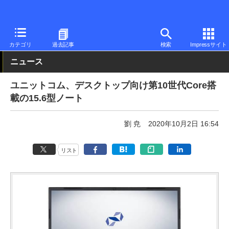
PC Watch
パソコン/タブレット/スマートフォン
ノートパソコン
カテゴリ
過去記事
検索
Impressサイト
ニュース
ユニットコム、デスクトップ向け第10世代Core搭
載の15.6型ノート
劉 尭
2020年10月2日 16:54
リスト