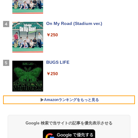
￥14,990
￥2,420
ASUS エイスース 液晶ディスプレイ Ey
3
e Care ［23.8型 / フルHD(1920×1080) /
ワイド］ VA249HG
【2026年アップグレード版】AOKIMI ワイヤ
On My Road (Stadium ver.)
ちいかわ なんか小さくてかわいいやつ 1
4
レスイヤホン bluetooth イヤホン V12 小型
￥13,800
巻～7巻 コミックセット【 新品 】ナガノ
軽量 ブルートゥースHi-Fi 最大36時間再生 ぶ
￥250
講談社 ハチワレ うさぎ かわいい 楽しい
るーとゅーす コードレス ENCノイズキャン
切ない 描きおろしエピソード Twitter ツ
セリング 自動ペアリング Type-C充電 マイク
イッター X エックス コミック アニメ 漫
付き 防水 タッチ式音量調整 スポーツ/通勤/通
画 セット 全巻 ギフト 贈り物 プレゼント
アイオーデータ｜I-O DATA 液晶ディスプ
4
学/WEB会議 6.0(オフホワイト)
クリスマス
レイ(23.8型/ADS/FullHD 1920×1080/10
0Hz/5ms/HDMI/DP/USB Type-C/VESA/5
BUGS LIFE
￥2,599
年保証・無輝点保証)(ホワイト) LCD-C2
￥8,525
42SDW
￥250
Xiaomi シャオミ REDMI Buds 8 Lite ワイヤ
￥25,977
レスイヤホン Bluetooth 5.4 ノイズキャンセ
ROCKIN'ON JAPAN (ロッキング・オ
5
リング ANC 36時間再生
ン・ジャパン) 2026年 10月号
Amazonランキングをもっと見る
￥3,480
Philips｜フィリップス 液晶ディスプレ
￥1,080
5
イ(23.8型/IPS/WQHD 2560×1440/75Hz/1
ms)(ブラック) 24E1N5600E/11
Google 検索で当サイトの記事を優先表示させる
【Amazon.co.jp限定】 い・ろ・は・す 2L P
薬屋のひとりごと 17巻 (デジタル版ビッグガ
￥29,800
ET ラベルレス ×8本
ンガンコミックス)