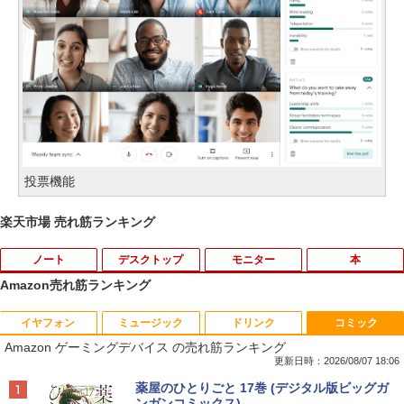
投票機能
楽天市場 売れ筋ランキング
ノート
デスクトップ
モニター
本
Amazon売れ筋ランキング
イヤフォン
ミュージック
ドリンク
コミック
【中古】Panasonic Let's note SV8 CF-
中古パソコン | Dell | OptiPlex 3040 SFF
【マラソンセール期間中ポイント5倍】中
逆転バリバリバース 1 金のバリバコイン
1
1
1
1
Amazon ゲーミングデバイス の売れ筋ランキング
SV8TDLVS【i5-8365U 8G 256G(SSD)
| Windows11 | デスクトップ | 一年保証 |
古モニター 23.8インチ ワイド ノングレ
2枚つき特装版 （コロコロコミックス） [
WiFi 12LCD(1920x1200)】【ECセンタ
第6世代 | Core i5 6500 3.2(～最大3.6)G
ア フルHD PHILIPS 243V7Q ブラック V
掛丸 翔 ]
更新日時：2026/08/07 18:06
ー】保証期間1ヶ月【ランクC】
Hz | MEM:8GB | HDD:500GB | DVDマル
GA DVI HDMI スピーカー搭載 動作確認
Anker Soundcore P40i ブラック
BRUCE WAYNE feat. Flo Milli, ATL Jacob
【Amazon.co.jp限定】 い・ろ・は・す 2L P
薬屋のひとりごと 17巻 (デジタル版ビッグガ
チ | Win11Pro64Bit
済み 送料無料 30日保証
￥1,760
[Explicit]
ET ラベルレス ×8本
ンガンコミックス)