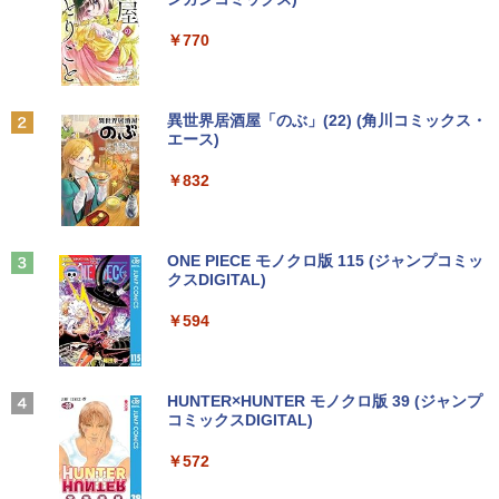
￥22,980
￥7,990
￥9,980
￥6,980
￥250
￥1,112
￥770
SAKAMOTO DAYS 28 【電子書籍】[ 鈴
2
【マラソンP5倍/10%オフクーポン】中古
木祐斗 ]
2
ノートパソコン Lenovo ThinkPad L570
貴重 英語/中国語/日本語版 WINDOWS X
アースドリームス 厳選おまかせモニター
2
2
Anker Soundcore P31i ブラック
BRUCE WAYNE feat. Flo Milli, ATL Jacob
by Amazon 天然水 ラベルレス 500ml ×24本
異世界居酒屋「のぶ」(22) (角川コミックス・
第6世代Core i5 メモリ16GB SSD256GB
P SP3 / WIN7 /WIN10 インストール（購
21.5型〜27型ワイド 【HDMI対応 / FULL
￥572
[Explicit]
富士山の天然水 バナジウム含有 水 ミネラル
エース)
カメラ DVD Bluetooth 15.6インチWind
入時選択） シルアル RS232C 省スペー
HD解像度】 大手メーカー液晶 (Dell/HP/
ウォーター ペットボトル 静岡県産 500ミリリ
￥5,990
ows11 Pro 送料無料 保証付き
ス デスクトップパソコン Core I3 OR I
NEC等) テレワーク デュアルモニター S
ットル (Smart Basic)
￥250
￥832
5 3.1Gヘルツ以上 2Gメモリー DELL 7
witch PS4 PS5対応 【整備済み中古品】
90/7010 250Gハード DVD 【中古】
￥26,800
￥1,380
￥6,470
薬屋のひとりごと 17巻 【電子書籍】[ 日
3
￥17,600
向夏 ]
Anker Soundcore Liberty 5 ミッドナイトブ
On My Road (Stadium ver.)
ONE PIECE モノクロ版 115 (ジャンプコミッ
ラック
クスDIGITAL)
by Amazon 天然水ラベルレス 2L×9本
【1500円OFFクーポン】【訳アリ】【W
￥770
3
￥250
EBカメラ＋フルHD】ノートパソコン 中
中古 モニター 23インチ iiyama XU2390
3
￥14,990
￥594
￥1,117
古パソコン 13.3インチ SSD256GB メモ
【★最大100%ポイント】HP ProDesk 6
HS-B3 スリムベゼル AH-IPSパネル 解像
3
リ8GB Core i5-1135G7 第11世代 Micro
00 G2 SFF/第6世代 Core i7/メモリ:4GB/
度1920x1080 応答速度5ms コントラス
soft Office付き Windows11 東芝 dyna
8GB/16GB/SSD:128GB/256GB/512GB/
ト比1000:1 入力端子 DVI D-Sub HDMI
book G83 中古 PC パソコン ノートPC S
1TB/DVD/DP/VGA/Wifi/2画面出力/Offic
中古ディスプレイ PCモニター PCディス
＼話題の編み図が大集合！／【★作品
4
SD1TB メモリ16GB 軽量 薄型 ダイナブ
e/中古 デスクトップ デスクトップPC/Wi
プレイ 液晶ディスプレイ 液晶モニター r
【2026年アップグレード版】AOKIMI ワイヤ
On My Road (Stadium ver.)
HUNTER×HUNTER モノクロ版 39 (ジャンプ
集】アイアムオリーブ増刊号 NO.1 ハマ
ック
ndows11
ankC
レスイヤホン bluetooth イヤホン V12 小型
コミックスDIGITAL)
by Amazon 炭酸水 ラベルレス 500ml ×24本
ナカ
軽量 ブルートゥースHi-Fi 最大36時間再生 ぶ
強炭酸水 ペットボトル 500ミリリットル (Sm
￥250
るーとゅーす コードレス ENCノイズキャン
art Basic)
￥29,800
￥22,800
￥8,550
￥572
￥950
セリング 自動ペアリング Type-C充電 マイク
付き 防水 タッチ式音量調整 スポーツ/通勤/通