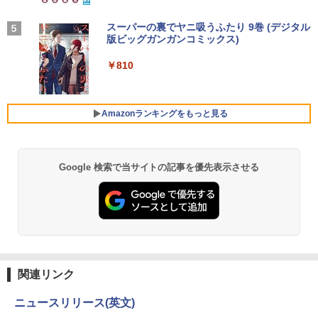
￥1,625
学/WEB会議(ホワイト)
ノートパソコン 新品 Office付き 初心者
□■※ 【USB端子多数搭載!】 HP デスク
モバイルモニター 15.6インチ InnoView
BUGS LIFE
スーパーの裏でヤニ吸うふたり 9巻 (デジタル
魔女と傭兵（9） 【電子書籍】[ 宮木真人
4
4
4
5
￥1,964
向け 初期設定済 Win11 Pro 日本語キー
トップPC ProDesk 600 G6 SFF Corei5-
モバイルディスプレイ 自立型 1920*1080
版ビッグガンガンコミックス)
]
コカ・コーラ やかんの麦茶 from 爽健美茶 ラ
ボード テレワーク応援 Celeron N3350
10500/メモリ8GB/SSD256GB/DVDマル
FHD ポータブルモニター IPS液晶パネル
ベルレス 650mlPET×24本
￥250
メモリー:8GB 高速SSD:512GB最大 lapt
チ/Win11 動作確認 【中古】送料無料
薄型 軽量 持ち運び 壁掛けに対応 Switc
￥810
￥792
op 14型液晶 Webカメラ USB 3.0 miniH
h/PS3/PS4/PS5/Xbox One/PC/スマホ/U
Xiaomi シャオミ REDMI Buds 8 Lite ワイヤ
￥2,009
DMI 無線機能 Bluetooth 超軽量大容量バ
SBType-C/標準HDMI対応【選べる種
レスイヤホン Bluetooth 5.4 ノイズキャンセ
￥30,000
ッテリー ノートPC在宅勤務14Q8H
類】タッチ/ケース付き/4Kタイプ
リング ANC 36時間再生
Amazonランキングをもっと見る
￥29,800
￥8,980
￥3,480
DELL OptiPlex 3060 Micro【Core i5-84
5
00T/8GB(DDR4)/500GB/Win11-64bit】
中古/送料無料 ※沖縄、離島を除く
Google 検索で当サイトの記事を優先表示させる
レビュー投稿 5年保証｜MS Office 2024
【期間限定10%OFFクーポン 8/12 10時
5
5
H&B 搭載｜中古ノートパソコン Windo
まで】 ゲーミングモニター 24.5インチ F
￥16,800
ws11 Office付｜テンキー DVD 搭載｜C
HD 240Hz 1ms Fast IPSパネル HDMI2.0
ore i5 第7世代 メモリ 8GB SSD 256GB
×1 DP1.4×1 Adaptive Sync対応 フリッ
｜店長厳選 Lenovo ThinkPad 15.6型 Bl
カーフリー ブルーライトカット モニター
uetooth Wi-Fi 無線｜中古 パソコン 中古
ディスプレイ MAXZEN MGM25IC04-F2
PC Word Excel
40
関連リンク
￥29,800
￥12,980
ニュースリリース(英文)