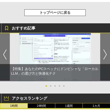
トップページに戻る
おすすめ記事
【特集】あなたのPCスペックにドンピシャな「ローカル
LLM」の選び方と快適化テク
●
●
●
●
●
アクセスランキング
1時間
24時間
1週間
1カ月