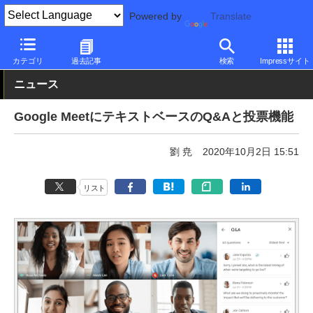
Powered by
Translate
PC Watch
市場
サービス
Google
カテゴリ
過去記事
検索
Impressサイト
ニュース
Google MeetにテキストベースのQ&Aと投票機能
劉 尭
2020年10月2日 15:51
リスト