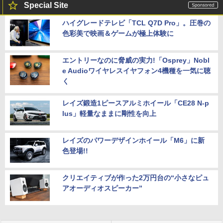
Special Site
ハイグレードテレビ「TCL Q7D Pro」。圧巻の
色彩美で映画＆ゲームが極上体験に
エントリーなのに脅威の実力!「Osprey」Nobl
e Audioワイヤレスイヤフォン4機種を一気に聴
く
レイズ鍛造1ピースアルミホイール「CE28 N-p
lus」軽量なままに剛性を向上
レイズのパワーデザインホイール「M6」に新
色登場!!
クリエイティブが作った2万円台の“小さなピュ
アオーディオスピーカー”