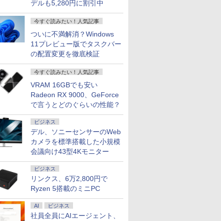
デルも5,280円に割引中
今すぐ読みたい！人気記事
ついに不満解消？Windows
11プレビュー版でタスクバー
の配置変更を徹底検証
今すぐ読みたい！人気記事
VRAM 16GBでも安い
Radeon RX 9000、GeForce
で言うとどのぐらいの性能？
ビジネス
デル、ソニーセンサーのWeb
カメラを標準搭載した小規模
会議向け43型4Kモニター
ビジネス
リンクス、6万2,800円で
Ryzen 5搭載のミニPC
AI
ビジネス
社員全員にAIエージェント、