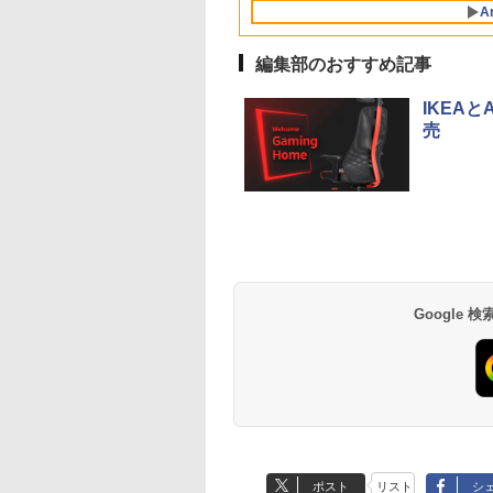
安心延長保証対象
ス サーフェイス
スプレイ ポータブルモ
FMVWK3A75F_RK
バイルPC/Windows11
VGA追加モデル
WiFi5 Bluetooth5.0
古】
古ノートパソコン 
A
産 500ミリリットル
facePro7+ キーボ
ニター MD-14T
K1TK0004JP
Nucbox みにpc Ryz
パソコン 中古PC タ
(Smart Basic)
付属 WEBカメラ
5
レット 税込送料無
編集部のおすすめ記事
N95/N97/N100/4300
即日発送
より高性能
IKEA
売
Google
ポスト
リスト
シ