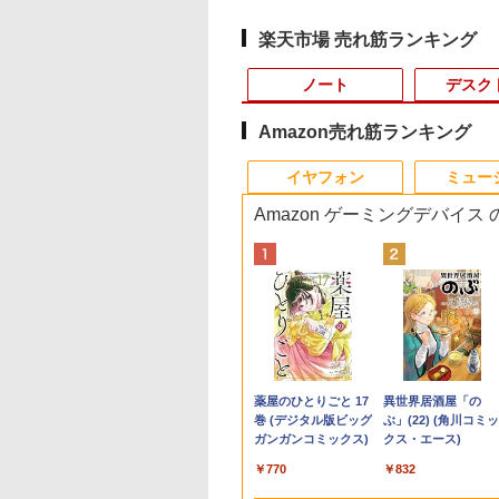
楽天市場 売れ筋ランキング
ノート
デスク
Amazon売れ筋ランキング
10
10
10
1
1
1
1
2
2
2
2
イヤフォン
ミュー
Amazon ゲーミングデバイス
0X メモリ16GB SSD500GB
式限定2年保証】
Office 2024 H&B
かわ なんか小さ
【5倍ポイント】
【最短翌日配送】ノー
ちいかわ なんか小さ
【★最大100%ポイン
中古パソコン | Dell |
引き出し付きモニター
MAZZEL 1st
【エントリーでポイ
【超特価】厳選大手
信じていた仲間達に
LTE対応 中古美品 /
 高性能 配信 動画編集 VTuber対応 eスポーツ
ー 21.5インチ フ
Microsoft
かわいいやつ
VisionOwl モバイルモ
トパソコン office付き
くてかわいいやつ
ト】【新生活応援・
OptiPlex 3070 SFF |
台(NM01 ミドルブラウ
photobook with
ト100％還元チャン
ーカー 液晶モニター
ンジョン奥地で殺さ
ッチ 10.5インチ
 高画質 100Hz VA
ace Pro 7 + (Plus)
） （ワイドKC） [
ニター 14インチ タッチ
新品 おすすめ FMV
（2） （ワイドKC） [
2026】【Office 2019
Windows11 | デスクト
ン) 【玄関先迄納品】
ZEAL [ MAZZEL ]
GMKtec G10 ミニ
ークレット 22-23型
かけたがギフト『無
Microsoft Surface
グレア 非光沢 ス
タイプカバーセッ
ノ ]
パネル 超薄型 自立型 収
Note A WA1-K3
ナガノ ]
H&B】富士通
ップ | 一年保証 | 第9世
ニトリ
PC【AMD Ryzen 5
イド フル
ガチャ』でレベル999
GO2 Model.1927 
600
,800
210
￥16,980
￥136,400
￥1,210
￥9,999
￥34,980
￥2,990
￥4,950
￥61,999
￥4,480
￥792
￥20,990
カー内蔵 3年保証
ore i5 第11世代
納ケース付 100％sRGB
【WEBオリジナルベー
MU937/Celeron 3865U/
代 | Core i5 9500
3500U DDR4 16GB
HD（1920x1080）
の仲間達を手に入れ
HD対応WUXGA/ 第
Anker Soundcore
BRUCE WAYNE feat.
by Amazon 天然水
薬屋のひとりごと 17
Anker Soundcore
BRUCE WAYNE feat
【Amazon.co.jp限
異世界居酒屋「の
スプレイ パソコン
リ 16GB ストレー
非光沢IPSパネル アスペ
スモデル】15.6型
メモ
3.0(〜最大4.4)GHz |
512GB/256GB/1T
HDMI指定可 ノング
元パーティーメンバ
代CoreM3-8100Y/
P40i オフホワイト
Flo Milli, ATL Jacob
ラベルレス 500ml
巻 (デジタル版ビッグ
P31i ブラック
Flo Milli, ATL Jacob
定】 い・ろ・は・す
ぶ」(22) (角川コミッ
ター PCモニター
SD 256GB｜2in1
クト比調整可能
Windows11 Home
リ:4GB/8GB/SSD:128GB/256GB/512GB/1T
MEM:8GB |
SSD】4C/8T 3.7GHz
ア EIZO IIYAMA 三
と世界に復讐＆『ざ
8GB/ 爆速NVMe
[Explicit]
×24本 富士山の天然
ガンガンコミックス)
[Explicit]
2L PET ラベルレス
クス・エース)
ハイビジョン 21イ
ノートパソコン
FHD1920*1200
Ryzen7 メモリ16GB
型/フル
SSD:512GB(新品) |
64GB 16T拡張
富士通 NEC IO-DAT
ぁ！』します！【電
128GB-SSD/ カメラ
￥7,990
￥5,990
水 バナジウム含有 水
×8本
 液晶モニター ア
dows11 Office付
PS4/XBOX/Switch/PC/Mac
SSD 512GB office 搭
HD/wifi/HDMI/USB3.0/
DVDマルチ | 無線LAN:
Windows11 Pro 8K/
Dell HP PHILIPS等 
書籍】
Wi-Fi6/ Office付き
￥250
￥1,380
￥770
￥250
￥1,112
￥832
ミネラルウォーター
オーヤマ DT-JF
ブレットPC サー
など対応 モバイルディ
載モデル
中古 ノートパソコン/モ
なし | Win11Pro64Bit |
3画面出力 LAN *2
晶ディスプレイ【中
Windows11/ Win11
ペットボトル 静岡県