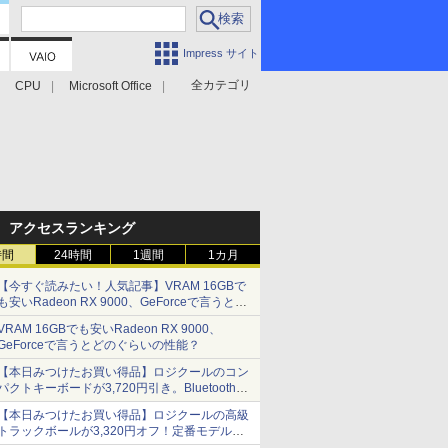
Impress サイト
全カテゴリ
CPU
Microsoft Office
アクセスランキング
時間
24時間
1週間
1カ月
【今すぐ読みたい！人気記事】VRAM 16GBで
も安いRadeon RX 9000、GeForceで言うとど
のぐらいの性能？ - PC Watch
VRAM 16GBでも安いRadeon RX 9000、
GeForceで言うとどのぐらいの性能？
【本日みつけたお買い得品】ロジクールのコン
パクトキーボードが3,720円引き。Bluetoothで3
台接続対応
【本日みつけたお買い得品】ロジクールの高級
トラックボールが3,320円オフ！定番モデルも
5,280円に割引中