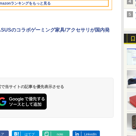
中古
LED LCD 液晶ディス
料無料 中古ノートパソ
Adaptive Sync対応
PC｜ノートパソコン
応援 在宅勤務
ラ Bluetooth HDMI タ
Mate MKH29B-9 Core
用 オンライン
mazonランキングをもっと見る
36時間再生 ぶるーと
トック ] [ 水分補給 ]
en
ブ
プレイ 修理交換用液晶
コン 中古パソコン ノ
4000:1コントラスト チ
B5サイズ｜パソコン｜
イプC｜Word Excel
i7 16GB 中古 パソコン
ジネス 大学生
ゅーす コードレス
料
パネル
ートパソコン ノート
ルト調節可 PCモニタ
中古パソコン｜中古PC
PowerPoint
デスクトップパソコン
向け 新生活 
ENCノイズキャンセ
U/N150
ノートPC OFFICE付き
ー KTC H24V27
リング 自動ペアリン
グ Type-C充電 マイ
とASUSのコラボゲーミング家具/アクセサリが国内発
ク付き 防水 タッチ式
音量調整 スポーツ/通
勤/通学/WEB会議(ホ
ワイト)
 検索で当サイトの記事を優先表示させる
ェア
はてブ
note
LinkedIn