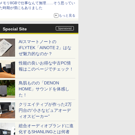
メモリ8GBで仕事なんて無理……そう思ってい
た時期が僕にもありました
もっと見る
Special Site
AIスマートノートの
iFLYTEK「AINOTE 2」はな
ぜ魅力的なのか？
性能の良いお得な中古PC情
報はこのページでチェック！
鳥肌ものの「DENON
HOME」サウンドを体感し
た！
クリエイティブが作った2万
円台の“小さなピュアオーデ
ィオスピーカー”
総合オーディオブランドに進
化するSHANLINGとは何者