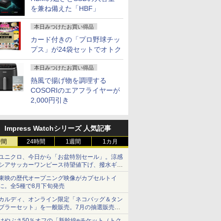
を兼ね備えた「HBF」
本日みつけたお買い得品
カード付きの「プロ野球チッ
プス」が24袋セットでオトク
本日みつけたお買い得品
7
7
7
8
8
8
9
9
9
10
10
10
熱風で揚げ物を調理する
COSORIのエアフライヤーが
2,000円引き
Impress Watchシリーズ 人気記事
価格／ゲーミングPC 福袋 セット 新品 RTX5060 Ryzen7 5700X メモリ16GB SSD500GB
ce付き・
 13.3ン
んか小さ
【マラソンP5倍/10%オ
液晶モニター Dell Pro
タッチペンで音が聞け
I-O DATA（アイ・オ
アーティストのための
Dell Latitude 7320
【公式限定2年保証】
MS Office 2024 H&B
ちいかわ なんか小さ
【5倍ポイ
【最短翌日
ちいかわ 
時間
24時間
1週間
1カ月
 デスクトップPC WPS Office付き 1年保証 NVMe M.2 SSD 高性能 配信 動画編集 VTuber
026年モ
2.3 タッ
やつ（1）
フクーポン】中古ノー
22モニター E2225HM
る！ はじめてずかん
ー・データ機器） △27
人体解剖学 ドローイン
13.3インチ 第11世代
モニター 21.5インチ フ
搭載｜Microsoft
くてかわいいやつ
VisionOw
トパソコン o
くてかわい
ミングパソコン デスクトップパソコン【当日出荷】
ユニクロ、今日から「お盆特別セール」。涼感
パソコン
DP 40ピ
 [ ナガノ
トパソコン LTE対応
21.5型 フルHD リフレ
1000 英語つき はじめ
型ゲーミングモニタ
グ フォーム＆ポーズ [
Core i7 メモリ16GB
ルhd 高画質 100Hz VA
Surface Pro 7 + (Plus)
（5） （ワイドKC） [
ニター 14
新品 おすす
（2） （ワ
シアサッカーワンピース待望値下げ、撥水ギア
 第14世代
20x1080
Windows11 Pro Office
ッシュレート 100Hz
て図鑑1000 はじめての
ー GigaCrysta LCD-
Tom Fox ]
SSD 512GB Office付
ノングレア 非光沢 ス
純正タイプカバーセッ
ナガノ ]
パネル 超薄
Note A W
ナガノ ]
￥39,800
￥12,100
￥5,478
￥15,488
￥5,500
￥66,000
￥11,600
￥69,800
￥1,210
￥16,980
￥136,400
￥1,210
ショーツは1990円に
7/i9 14
D タッチ
付き Panasonic Let's
VESA 対応 HDMI
ずかん こども 子ども 0
GD271SH/KS
き Webカメラ Wi-Fi 6
ピーカー内蔵 3年保証
ト｜Core i5 第11世代
納ケース付 1
【WEBオ
東映の歴代オープニング映像がカプセルトイ
モリ
パネル
note CF-SV9 第10世代
DisplayPort VGA モニ
歳 1歳 2歳 3歳 4歳 小学
Type-C Windows11 中
ディスプレイ パソコン
メモリ 16GB ストレー
非光沢IPS
スモデル】1
に。全5種で8月下旬発売
 SSD最大
液晶タッチパ
Core i7 メモリ16GB 高
ター 液晶 液晶モニタ
館 タッチペン 図鑑 ず
古ノートパソコン
モニター PCモニター
ジ SSD 256GB｜2in1
クト比調整
Windows1
キーボード
換用液晶ユ
カルディ、オンライン限定「ネコバッグ＆タン
速
ー 液晶ディスプレイ
かん はじめて 英語 プ
フルハイビジョン 21イ
中古ノートパソコン
FHD1920*1
Ryzen7 
ブラーセット」を一般販売。7月の抽選販売の
能PC テレ
SSD26GB/512GB/960GB
デル 21.5インチ パソ
レゼント クリスマス お
ンチ 液晶モニター ア
Windows11 Office付
PS4/XBOX/
SSD 512GB
当選無効分
務 学習
12.1インチFHD Wi-Fi
コンモニター 新品
祝い 知育玩具 英語教育
イリスオーヤマ DT-JF
｜タブレットPC サー
など対応 
載モデル
はやぶさ50％オフの「新幹線eチケット（トク