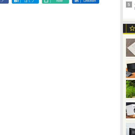
ェア
はてブ
note
LinkedIn