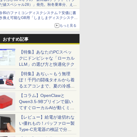
授業 ビ
Bluetooth 送料無料 初
* 安心延長保証対象
フェス サーフェイス
スプレイ 
FMVWK3A
だ値スペシャル28）」発売。秋冬乗車分、えき
 初心者
期設定済み 保証付き
SurfacePro7+ キーボ
ニター MD-
K1TK0004
ねっと限定
仕事用
ード付属 WEBカメラ
令和のファミコンディスクシステム？安価に書
き換え可能なGB用「しましまディスクシステ
ム」
もっと見る
おすすめ記事
【特集】あなたのPCスペッ
クにドンピシャな「ローカル
LLM」の選び方と快適化テク
【特集】あぢぃ～もう無理
ぽ！千円の闘魂タオルから着
るエアコンまで、夏の冷感グ
ッズ一挙紹介
【コラム】OpenClawと
Qwen3.5-9Bプリインで届い
てすぐローカルAIが動くミニ
PC「SER9 Pro」
【レビュー】給電が途切れな
い優れもの！バッファロー製
Type-C充電器の検証で分か
ったこと