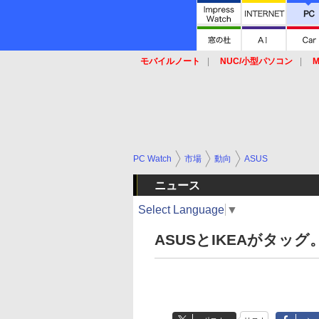
モバイルノート
NUC/小型パソコン
M
SSD
キーボード
マウス
PC Watch
市場
動向
ASUS
ニュース
Select Language
▼
ASUSとIKEAがタッ