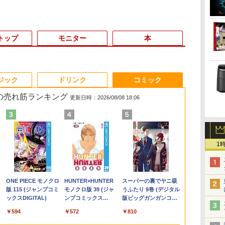
トップ
モニター
本
6
3
3
3
3
4
4
4
4
5
5
5
5
6
6
6
ジック
ドリンク
コミック
 の売れ筋ランキング
更新日時：2026/08/08 18:06
＼11日まで限定
ン
メ
ダ
 タ
Yoothi 互換品 液晶
【漫画全巻セット】
【期間限定P15倍+最大
HP ProOne 600 G6
【1,000円クーポン＋ポ
超得2,000円OFF&P2倍
Win11搭載 デスクトッ
【いたわりセット付
MS Office 2024 H&B
【週末限定999円
液晶ディスプレイ 23イ
【中古】
【新品・Offi
Yoothi 互換品
ちいかわ な
1
Windows11
ス】
 シ
れ
15.6インチ N156BGA-
【中古】NARUTO（ナ
10%OFFクーポン】
AIO 21.5インチ 第10世
イント最大31.5%還
｜レッツノート｜
プパソコン一体型デス
き】1年をおいしくす
搭載｜中古ノートパソ
OFF！】 最新マイクロ
ンチ ディスプレイ フ
HUNTER×HUNTER(ハ
初期設定済】2
チ B133HAK0
くてかわいい
初心者 ゲー
ワ
限
EB3 NT156WHM-N30
ルト） ＜1〜72巻完結
【3年保証】東芝
代 Core i5 メモリ
元！】PCモニター 液
Microsoft office 2019
クトップ新品 Office付
こやかに過ごす養生手
コン Windows11
ソフトオフィス2024付
ィリップス 液晶モニタ
ンターハンター)/漫画
デル ノート
チ搭載 対応 E
（ワイドKC）
9
フル
NT156WHM-N34
＞ 岸本斉史
TOSHIBA
16GB Nvme M.2 SSD
晶ディスプレイ 24イン
H&B付き｜中古ノート
き 24型フルHD液晶一
帳2027 （インプレス手
Office付｜Core i5 第8
き microsoft office付
ー パソコンモニター
全巻セット◆C≪1〜39
Windows11
ン FullHD 19
]
￥149,800
￥10,000
￥20,750
￥27,500
￥48,800
￥10,143
￥29,800
￥52,999
￥3,080
￥33,800
￥84,000
￥11,480
￥20,900
￥35,980
￥11,900
￥1,100
て
8世
NT156WHM-N35
DYNABOOK
512GB Office付き
チ VA FHD 1080P フル
パソコン Windows11
体型 デスクトップパソ
帳2027） [ 久保奈穂実
世代 以降 SSD 512GB
き 中古パソコン 中古
ゲーミングモニター
巻（既刊）≫【即納】
Intel Core i5/i
IPS LED LC
.
Anker Soundcore
On My Road
by Amazon 天然水
ONE PIECE モノクロ
【2026年アップグレ
On My Road
by Amazon 炭酸水
HUNTER×HUNTER
Xiaomi シャオミ
BUGS LIFE
【Amazon.co.jp限
スーパーの裏でヤニ吸
レ
ー
NT156WHM-N40
DYNABOOK B65/DN
Webカメラ WiFi Type-
HD 非光沢ディスプレ
office付｜メモリ8GB
コン Core i7 3615MQ
]
メモリ 8GB｜DELL
デスクトップパソコン
PCモニター 23.8
【コンビニ受取/郵便局
型/15.6型 メ
機能付き液晶
Liberty 5 ミッドナイ
(Stadium ver.)
ラベルレス 2L×9本
版 115 (ジャンプコミ
ード版】AOKIMI ワ
(Stadium ver.)
ラベルレス 500ml
モノクロ版 39 (ジャ
REDMI Buds 8 Lite ワ
定】 伊藤園 磨かれ
うふたり 9巻 (デジタル
B/13.3
菱
ま
NT156WHM-N44
SSD256GB メモリ
C Windows11 一体型
イ
SSD256GB｜
メモリ16GB
Latitude 3500｜中古パ
最新オフィス 第10世代
1920×1080 HDMI D-
受取対応】
16GB/32GB
On-Cell 
￥250
トブラック
ックスDIGITAL)
イヤレスイヤホン
×24本 強炭酸水 ペッ
ンプコミックス
イヤレスイヤホン
て、澄みきった日本の
版ビッグガンガンコミ
A
子
/
BOE076E 対応 45%
8GB Core i5
中古パソコン
（100Hz/VGA/HDMI1.4
Panasonic Let's note
SSD512GB USB 3.0 無
ソコン 中古 ノートパ
国内メーカー 安心サポ
Sub ブラック スピーカ
1TB 日本語
ネル 修理交
￥250
￥1,117
￥250
bluetooth イヤホン
トボトル 500ミリリ
DIGITAL)
Bluetooth 5.4 ノイズ
水 2L 8本 ラベルレス [
ックス)
4K
液
NTSC 60Hz
Windows 11 Pro 中古
ブルーライト軽減 フリ
｜中古ノートパソコン
線搭載 初心者向け 初
ソコン 無線 15.6インチ
ート 高品質
ー：なし
フルHD 高性
ニット
￥14,990
￥594
￥1,964
￥1,625
￥572
￥3,480
￥998
￥810
V12 小型軽量 ブルー
ットル (Smart
キャンセリング ANC
ケース ] [ 水 ] [ ペット
 中
1920x1080 FullHD IPS
アウトレット 返品 送
ッカーレス VESA対応
軽量 薄型｜モバイル
期設定済み テレワーク
HD テンキー WEBカメ
Windows11 Pro NEC
24E2N2100/11
ワーク 在宅勤
トゥースHi-Fi 最大
Basic)
36時間再生
ボトル ] [ 箱買い ] [ ス